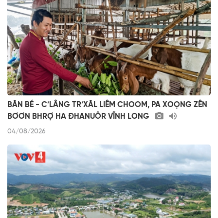
BĂN BÉ - C’LÂNG TR’XĂL LIÊM CHOOM, PA XOỌNG ZÊN
BƠƠN BHRỢ HA ĐHANUÔR VĨNH LONG
04/08/2026