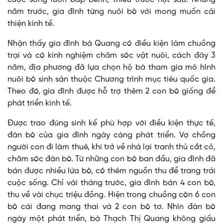
năm trước, gia đình từng nuôi bò với mong muốn cải
thiện kinh tế.
Nhận thấy gia đình bà Quang có điều kiện làm chuồng
trại và có kinh nghiệm chăm sóc vật nuôi, cách đây 3
năm, địa phương đã lựa chọn hộ bà tham gia mô hình
nuôi bò sinh sản thuộc Chương trình mục tiêu quốc gia.
Theo đó, gia đình được hỗ trợ thêm 2 con bò giống để
phát triển kinh tế.
Được trao đúng sinh kế phù hợp với điều kiện thực tế,
đàn bò của gia đình ngày càng phát triển. Vợ chồng
người con đi làm thuê, khi trở về nhà lại tranh thủ cắt cỏ,
chăm sóc đàn bò. Từ những con bò ban đầu, gia đình đã
bán được nhiều lứa bò, có thêm nguồn thu để trang trải
cuộc sống. Chỉ vài tháng trước, gia đình bán 4 con bò,
thu về vài chục triệu đồng. Hiện trong chuồng còn 6 con
bò cái đang mang thai và 2 con bò tơ. Nhìn đàn bò
ngày một phát triển, bà Thạch Thị Quang không giấu