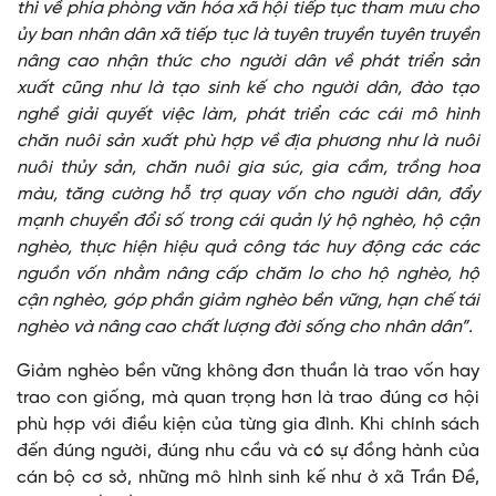
thì về phía phòng văn hóa xã hội tiếp tục tham mưu cho
ủy ban nhân dân xã tiếp tục là tuyên truyền tuyên truyền
nâng cao nhận thức cho người dân về phát triển sản
xuất cũng như là tạo sinh kế cho người dân, đào tạo
nghề giải quyết việc làm, phát triển các cái mô hình
chăn nuôi sản xuất phù hợp về địa phương như là nuôi
nuôi thủy sản, chăn nuôi gia súc, gia cầm, trồng hoa
màu, tăng cường hỗ trợ quay vốn cho người dân, đẩy
mạnh chuyển đổi số trong cái quản lý hộ nghèo, hộ cận
nghèo, thực hiện hiệu quả công tác huy động các các
nguồn vốn nhằm nâng cấp chăm lo cho hộ nghèo, hộ
cận nghèo, góp phần giảm nghèo bền vững, hạn chế tái
nghèo và nâng cao chất lượng đời sống cho nhân dân”.
Giảm nghèo bền vững không đơn thuần là trao vốn hay
trao con giống, mà quan trọng hơn là trao đúng cơ hội
phù hợp với điều kiện của từng gia đình. Khi chính sách
đến đúng người, đúng nhu cầu và có sự đồng hành của
cán bộ cơ sở, những mô hình sinh kế như ở xã Trần Đề,