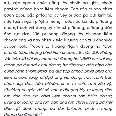
rựt, zập ngành chức năng lêy chơih pa ghit, chơih
pazêng cr’noọ bh’rợ liêm choom. Tơợ zập cr’noọ bh’rợ
bơơn zooi, bấc pr’loọng ơy vêy pr’đơợ pa dưr kinh tế,
r’dợ tệêm ngăn pr’ặt tr’mông. Tước nâu kêi, đợ pr’loọng
đha rựt coh vel đong ơy xiêr 53 pr’loọng, pr’loọng đăn
đha rựt dzợ 206 pr’loọng, đoọng lêy bh’nơơn liêm
choom âng xa nay bh’rợ k’tiếc k’ruung coh zrlụ đhanuôr
acoon coh. T’cooh Lý Hoàng Ngân đoọng năl:
“Coh
cr’chăl tước, đoọng bhrợ liêm choom lâh năc đăh Phòng
Văn hóa xã hội xay moon cớ đoọng ha UBND chr’val xay
moon pa dưr dal c’năl đoọng ha đhanuor đăh bhrợ cha
cung cơnh t’vaih bh’rợ, pa dưr zập cr’noọ bh’rợ bhrợ cha
liêm choom lâng pr’đợơ âng vel đong, năc cơnh băn
choh dưp đac, băn bh’năn, choh rơ veh, zooi zên vặ,
t’bhlầng chuyển đổi số coh k’đhơợng lêy pr’loọng đha
rựt, đăn đha rựt, bhrợ liêm choom zập bh’rợ đoọng
k’rang pr’loọng đha rựt, đăn đha rựt, chroi k’rong pa xiêr
đha rựt đanh mâng, pa dưr bh’nơơn pr’ặt tr’mông
đoọng ha đhanuôr”.