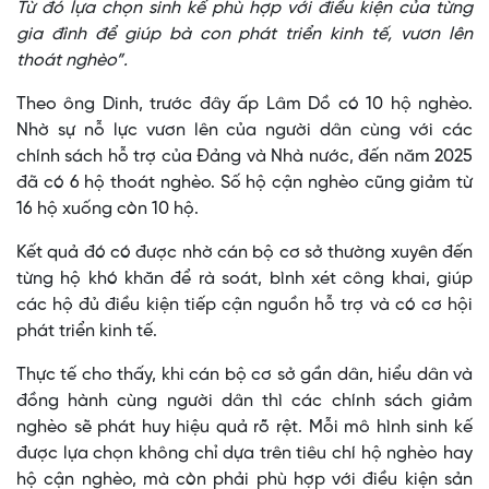
Từ đó lựa chọn sinh kế phù hợp với điều kiện của từng
gia đình để giúp bà con phát triển kinh tế, vươn lên
thoát nghèo”.
Theo ông Dinh, trước đây ấp Lâm Dồ có 10 hộ nghèo.
Nhờ sự nỗ lực vươn lên của người dân cùng với các
chính sách hỗ trợ của Đảng và Nhà nước, đến năm 2025
đã có 6 hộ thoát nghèo. Số hộ cận nghèo cũng giảm từ
16 hộ xuống còn 10 hộ.
Kết quả đó có được nhờ cán bộ cơ sở thường xuyên đến
từng hộ khó khăn để rà soát, bình xét công khai, giúp
các hộ đủ điều kiện tiếp cận nguồn hỗ trợ và có cơ hội
phát triển kinh tế.
Thực tế cho thấy, khi cán bộ cơ sở gần dân, hiểu dân và
đồng hành cùng người dân thì các chính sách giảm
nghèo sẽ phát huy hiệu quả rõ rệt. Mỗi mô hình sinh kế
được lựa chọn không chỉ dựa trên tiêu chí hộ nghèo hay
hộ cận nghèo, mà còn phải phù hợp với điều kiện sản