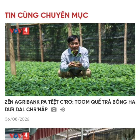
TIN CÙNG CHUYÊN MỤC
ZÊN AGRIBANK PA TÊỆT C’RƠ: TƠƠM QUẾ TRÀ BỒNG HA
DƯR DAL CHR’NĂP
06/08/2026