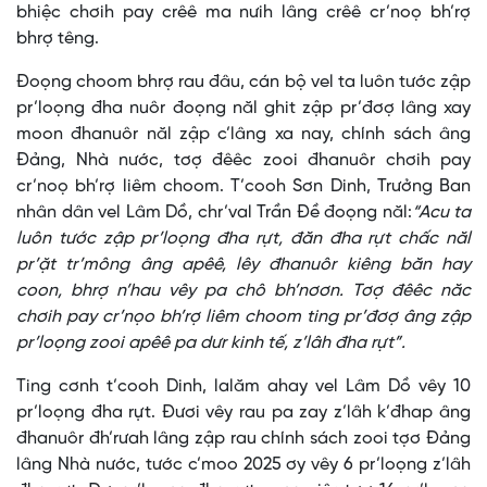
bhiệc chơih pay crêê ma nưih lâng crêê cr’noọ bh’rợ
bhrợ têng.
Đoọng choom bhrợ rau đâu, cán bộ vel ta luôn tước zập
pr’loọng đha nuôr đoọng năl ghit zập pr’đơợ lâng xay
moon đhanuôr năl zập c’lâng xa nay, chính sách âng
Đảng, Nhà nước, tơợ đêêc zooi đhanuôr chơih pay
cr’noọ bh’rợ liêm choom. T’cooh Sơn Dinh, Trưởng Ban
nhân dân vel Lâm Dồ, chr’val Trần Đề đoọng năl:
“Acu ta
luôn tước zập pr’loọng đha rựt, đăn đha rựt chấc năl
pr’ặt tr’mông âng apêê, lêy đhanuôr kiêng băn hay
coon, bhrợ n’hau vêy pa chô bh’nơơn. Tơợ đêêc năc
chơih pay cr’nọo bh’rợ liêm choom ting pr’đơợ âng zập
pr’loọng zooi apêê pa dưr kinh tế, z’lâh đha rựt”.
Ting cơnh t’cooh Dinh, lalăm ahay vel Lâm Dồ vêy 10
pr’loọng đha rựt. Đươi vêy rau pa zay z’lâh k’đhap âng
đhanuôr đh’rưah lâng zập rau chính sách zooi tợơ Đảng
lâng Nhà nước, tước c’moo 2025 ơy vêy 6 pr’loọng z’lâh