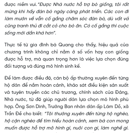
được niềm vui.
“Được Nhà nước hỗ trợ bò giống, tôi rất
mừng khi hấy đàn bò ngày càng phát triển. Các con đi
làm mướn về vẫn cố gắng chăm sóc đàn bò, dù vất vả
cũng tranh thủ đi cắt cỏ cho bò ăn. Có cố gắng thì cuộc
sống mới dần khá hơn”.
Thực tế từ gia đình bà Quang cho thấy, hiệu quả của
chương trình không chỉ nằm ở số vốn hay con giống
được hỗ trợ, mà quan trọng hơn là việc lựa chọn đúng
đối tượng và đúng mô hình sinh kế.
Để làm được điều đó, cán bộ ấp thường xuyên đến từng
hộ dân để nắm hoàn cảnh, khảo sát điều kiện sản xuất
và tuyên truyền các chủ trương, chính sách của Đảng,
Nhà nước, từ đó giúp người dân lựa chọn mô hình phù
hợp. Ông Sơn Dinh, Trưởng Ban nhân dân ấp Lâm Dồ, xã
Trần Đề cho biết:
“Tôi thường xuyên đến từng hộ nghèo,
hộ cận nghèo để tìm hiểu hoàn cảnh, xem bà con mong
muốn được hỗ trợ mô hình gì, nuôi con gì, làm nghề gì.