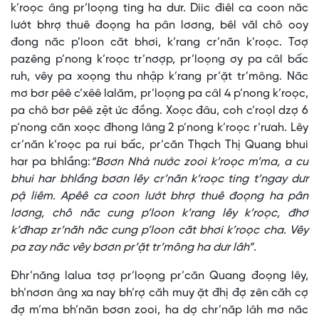
k’roọc âng pr’loọng ting ha dưr. Diic điêl ca coon năc
lướt bhrợ thuê đoọng ha pân lơơng, bêl văl chô ooy
đong năc p’loon căt bhơi, k’rang cr’năn k’roọc. Tơợ
pazêng p’nong k’roọc tr’nơợp, pr’loọng ơy pa câl bấc
ruh, vêy pa xoọng thu nhập k’rang pr’ặt tr’mông. Năc
mơ bơr pêê c’xêê lalăm, pr’loọng pa câl 4 p’nong k’roọc,
pa chô bơr pêê zệt ức đồng. Xoọc đâu, coh c’roọl dzợ 6
p’nong căn xoọc đhong lâng 2 p’nong k’roọc r’rưah. Lêy
cr’năn k’roọc pa rui bấc, pr’căn Thạch Thị Quang bhui
har pa bhlầng:
“Bơơn Nhà nước zooi k’roọc m’ma, a cu
bhui har bhlầng bơơn lêy cr’năn k’roọc ting t’ngay dưr
pậ liêm. Apêê ca coon lướt bhrợ thuê đoọng ha pân
lơơng, chô năc cung p’loon k’rang lêy k’roọc, đhơ
k’đhap zr’năh năc cung p’loon căt bhơi k’roọc cha. Vêy
pa zay năc vêy bơơn pr’ặt tr’mông ha dưr lâh”.
Đhr’năng lalua tơợ pr’loọng pr’căn Quang đoọng lêy,
bh’nơơn âng xa nay bh’rợ căh muy ặt đhị đợ zên căh cợ
đợ m’ma bh’năn bơơn zooi, ha dợ chr’năp lâh mơ năc