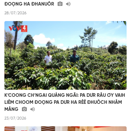
ĐOỌNG HA ĐHANUÔR
28/07/2026
K’COONG CH’NGAI QUẢNG NGÃI: PA DƯR RÂU ƠY VAIH
LIÊM CHOOM ĐOỌNG PA DƯR HA RÊÊ ĐHUÔCH NHÂM
MÂNG
23/07/2026