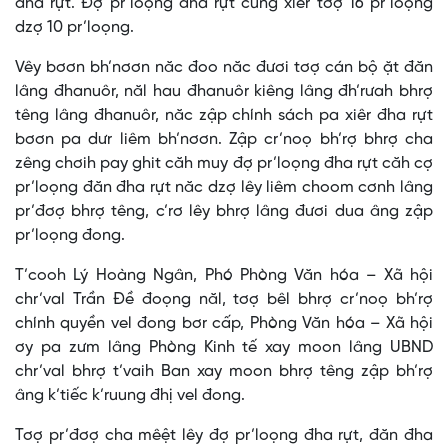
đha rựt. Đợ pr’loọng đha rựt cung xiêr tơợ 16 pr’loọng
dzợ 10 pr’loọng.
Vêy bơơn bh’nơơn năc đoo năc đươi tơợ cán bộ ặt đăn
lâng đhanuôr, năl hau đhanuôr kiêng lâng đh’rưah bhrợ
têng lâng đhanuôr, năc zập chính sách pa xiêr đha rựt
bơơn pa dưr liêm bh’nơơn. Zập cr’noọ bh’rợ bhrợ cha
zêng chơih pay ghit căh muy đợ pr’loọng đha rựt căh cợ
pr’loọng đăn đha rựt năc dzợ lêy liêm choom cơnh lâng
pr’đơợ bhrợ têng, c’rơ lêy bhrợ lâng đươi dua âng zập
pr’loọng đong.
T’cooh Lý Hoàng Ngân, Phó Phòng Văn hóa – Xã hội
chr’val Trần Đề đoọng năl, tơợ bêl bhrợ cr’noọ bh’rợ
chính quyền vel đong bơr cấp, Phòng Văn hóa – Xã hội
ơy pa zưm lâng Phòng Kinh tế xay moon lâng UBND
chr’val bhrợ t’vaih Ban xay moon bhrợ têng zập bh’rợ
âng k’tiếc k’ruung đhị vel đong.
Tơợ pr’đơợ cha mêệt lêy đợ pr’loọng đha rựt, đăn đha