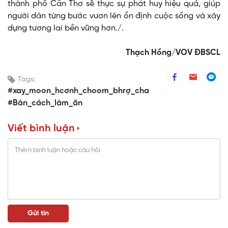
thành phố Cần Thơ sẽ thực sự phát huy hiệu quả, giúp
người dân từng bước vươn lên ổn định cuộc sống và xây
dựng tương lai bền vững hơn./.
Thạch Hồng/VOV ĐBSCL
Tags:
#xay_moon_hcơnh_choom_bhrợ_cha
#Bàn_cách_làm_ăn
Viết bình luận