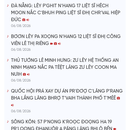
ĐÀ NẴNG: LÊY P'GHIT N’HANG 17 LIỆT SĨ HÊCH
MOON NẮC C’BHUH PING LIỆT SĨ ĐHỊ CHR’VAL HIỆP
ĐỨC
06/08/2026
BƠƠN LÊY PA XOỌNG N’HANG 12 LIỆT SĨ ĐHỊ CÔNG
VIÊN LÊ THỊ RIÊNG
06/08/2026
THỦ TƯỚNG LÊ MINH HƯNG: ZƯ LÊY HỆ THỐNG AN
NINH MẠNG NẮC PA TÊỆT LÂNG ZƯ LÊY COON MA
NƯIH
06/08/2026
QUỐC HỘI PRÁ XAY DỰ ÁN PR’ĐƠỢ C’LÂNG P’RANG
BHA LẦNG LÂNG BHRỢ T’VAIH THÀNH PHỐ T’MÊÊ
06/08/2026
SÔNG KÔN: 57 P’NONG K’ROỌC ĐOỌNG HA 19
PR’LOỌNG ĐHANUÔR A PĂNG LÂNG BHLÔ BỀN