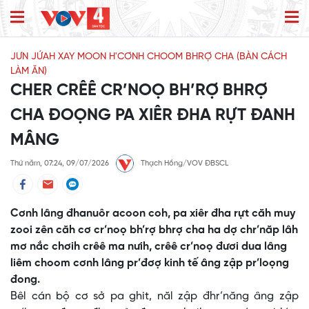
JƯN JỨAH XAY MOON H'CƠNH CHOOM BHRỢ CHA (BÀN CÁCH
LÀM ĂN)
CHER CRÊÊ CR’NOỌ BH’RỢ BHRỢ
CHA ĐOỌNG PA XIÊR ĐHA RỰT ĐANH
MÂNG
Thứ năm, 07:24, 09/07/2026
Thạch Hồng/VOV ĐBSCL
Cơnh lâng đhanuôr acoon coh, pa xiêr đha rựt căh muy
zooi zên căh cơ cr’noọ bh’rợ bhrợ cha ha dợ chr’năp lâh
mơ nắc chơih crêê ma nưih, crêê cr’noọ đươi dua lâng
liêm choom cơnh lâng pr’đơợ kinh tế âng zập pr’loọng
đong.
Bêl cán bộ cơ sở pa ghit, năl zập đhr’năng âng zập