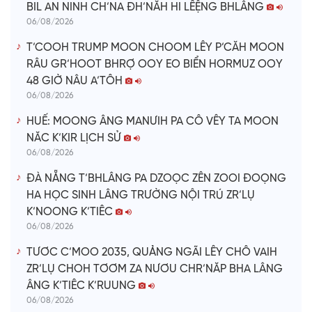
BIL AN NINH CH’NA ĐH’NĂH HI LÊỆNG BHLÂNG
06/08/2026
T’COOH TRUMP MOON CHOOM LÊY P’CĂH MOON
RÂU GR’HOOT BHRỢ OOY EO BIỂN HORMUZ OOY
48 GIỜ NÂU A’TÔH
06/08/2026
HUẾ: MOONG ÂNG MANƯIH PA CÔ VÊY TA MOON
NĂC K’KIR LỊCH SỬ
06/08/2026
ĐÀ NẴNG T’BHLÂNG PA DZOỌC ZÊN ZOOI ĐOỌNG
HA HỌC SINH LÂNG TRƯỜNG NỘI TRÚ ZR’LỤ
K’NOONG K’TIÊC
06/08/2026
TƯƠC C’MOO 2035, QUẢNG NGÃI LÊY CHÔ VAIH
ZR’LỤ CHOH TƠƠM ZA NƯƠU CHR’NĂP BHA LÂNG
ÂNG K’TIÊC K’RUUNG
06/08/2026