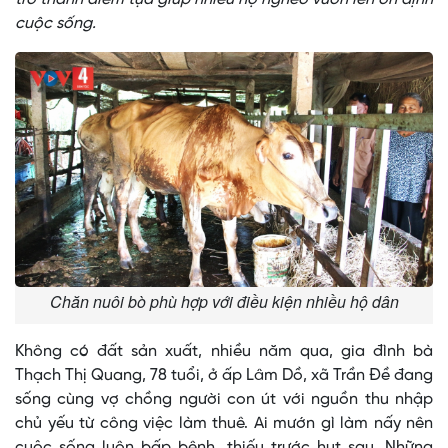
cuộc sống.
Chăn nuôi bò phù hợp với điều kiện nhiều hộ dân
Không có đất sản xuất, nhiều năm qua, gia đình bà
Thạch Thị Quang, 78 tuổi, ở ấp Lâm Dồ, xã Trần Đề đang
sống cùng vợ chồng người con út với nguồn thu nhập
chủ yếu từ công việc làm thuê. Ai mướn gì làm nấy nên
cuộc sống luôn bấp bênh, thiếu trước hụt sau. Những