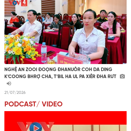
NGHỆ AN ZOOI ĐOỌNG ĐHANUÔR COH DA DING
K’COONG BHRỢ CHA, T’BIL HA UL PA XIÊR ĐHA RƯT
21/07/2026
PODCAST/ VIDEO