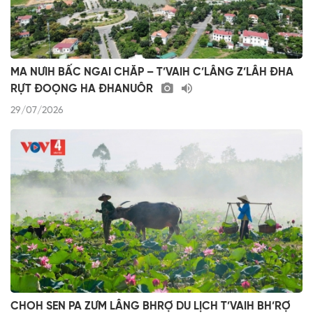
MA NƯIH BẤC NGAI CHĂP – T’VAIH C’LÂNG Z’LÂH ĐHA
RỰT ĐOỌNG HA ĐHANUÔR
29/07/2026
CHOH SEN PA ZƯM LÂNG BHRỢ DU LỊCH T’VAIH BH’RỢ