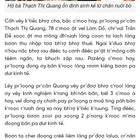
Hộ bà Thạch Thị Quang ổn định sinh kế từ chăn nuôi bò
Căh vêy k’tiếc bhrợ cha, bấc c’moo hay, pr’loọng pr’căn
Thạch Thị Quang, 78 c’moo ặt vel Lâm Dồ, chr’val Trần
Đề xoọc ặt ma mông đh’rưah lâng coon ta lach lâng
bơơn thu nhập tơợ bh’rợ bhrợ thuê. Ngai k’dua bhrợ
n’hau năc bhrợ rau đêêc tu cơnh đêêc pr’ặt tr’mông căh
tệêm ngăn, ta bhuch zập rau. Pazêng c’moo hay,
pr’loọng đong ơy băn k’roọc lâng rơơm kiêng bơơn pa
dưr kinh tế.
Lêy pr’loọng pr’căn Quang vêy pr’đơợ bhrợ c’rọol lâng
ơy vêy kinh nghiệm k’rang bh’năn băn, bêl 3 c’moo a
hay, vel đong ơy chơih pay pr’loọng a moó ting pâh băn
k’roọc r’rưah âng xa nay bh’rợ k’tiếc k’ruung. Ting đêêc,
pr’loọng bơơn zooi pa xoọng 2 p’nong k’roọc m’ma
đoọng băn pa dưr kinh tế.
Bơơn ta cher đoọng crêê liêm lâng pr’đơợ lalua, cr’năn