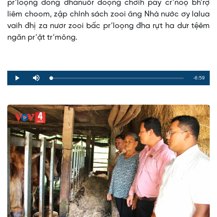
pr’loọng đong đhanuôr đoọng chơih pay cr’noọ bh’rợ
liêm choom, zập chính sách zooi âng Nhà nước ơy lalua
vaih đhị za nươr zooi bấc pr’loọng đha rựt ha dưr tệêm
ngăn pr’ặt tr’mông.
Remaining
-6:59
Loaded
:
Progress
:
Play
Mute
0%
0%
Time