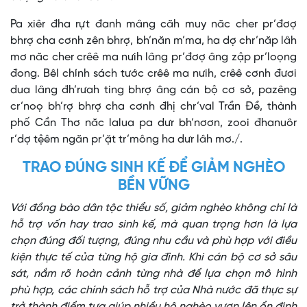
Pa xiêr đha rựt đanh mâng căh muy năc cher pr’đơợ
bhrợ cha cơnh zên bhrợ, bh’năn m’ma, ha dợ chr’năp lâh
mơ năc cher crêê ma nưih lâng pr’đơợ âng zập pr’loọng
đong. Bêl chính sách tước crêê ma nưih, crêê cơnh đươi
dua lâng đh’rưah ting bhrợ âng cán bộ cơ sở, pazêng
cr’noọ bh’rợ bhrợ cha cơnh đhị chr’val Trần Đề, thành
phố Cần Thơ năc lalua pa dưr bh’nơơn, zooi đhanuôr
r’dợ tệêm ngăn pr’ặt tr’mông ha dưr lâh mơ./.
TRAO ĐÚNG SINH KẾ ĐỂ GIẢM NGHÈO
BỀN VỮNG
Với đồng bào dân tộc thiểu số, giảm nghèo không chỉ là
hỗ trợ vốn hay trao sinh kế, mà quan trọng hơn là lựa
chọn đúng đối tượng, đúng nhu cầu và phù hợp với điều
kiện thực tế của từng hộ gia đình. Khi cán bộ cơ sở sâu
sát, nắm rõ hoàn cảnh từng nhà để lựa chọn mô hình
phù hợp, các chính sách hỗ trợ của Nhà nước đã thực sự
trở thành điểm tựa giúp nhiều hộ nghèo vươn lên ổn định