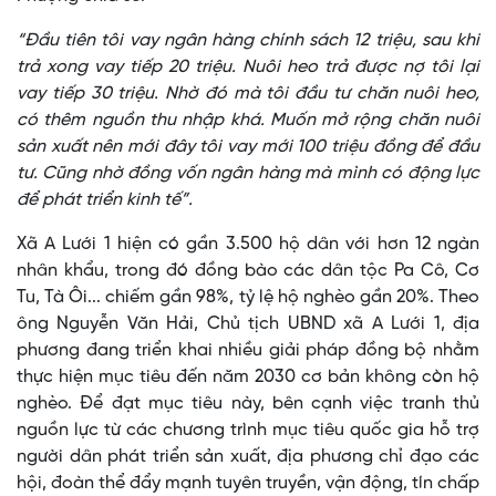
“Đầu tiên tôi vay ngân hàng chính sách 12 triệu, sau khi
trả xong vay tiếp 20 triệu. Nuôi heo trả được nợ tôi lại
vay tiếp 30 triệu. Nhờ đó mà tôi đầu tư chăn nuôi heo,
có thêm nguồn thu nhập khá. Muốn mở rộng chăn nuôi
sản xuất nên mới đây tôi vay mới 100 triệu đồng để đầu
tư. Cũng nhờ đồng vốn ngân hàng mà mình có động lực
để phát triển kinh tế”.
Xã A Lưới 1 hiện có gần 3.500 hộ dân với hơn 12 ngàn
nhân khẩu, trong đó đồng bào các dân tộc Pa Cô, Cơ
Tu, Tà Ôi... chiếm gần 98%, tỷ lệ hộ nghèo gần 20%. Theo
ông Nguyễn Văn Hải, Chủ tịch UBND xã A Lưới 1, địa
phương đang triển khai nhiều giải pháp đồng bộ nhằm
thực hiện mục tiêu đến năm 2030 cơ bản không còn hộ
nghèo. Để đạt mục tiêu này, bên cạnh việc tranh thủ
nguồn lực từ các chương trình mục tiêu quốc gia hỗ trợ
người dân phát triển sản xuất, địa phương chỉ đạo các
hội, đoàn thể đẩy mạnh tuyên truyền, vận động, tín chấp