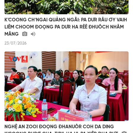
K’COONG CH’NGAI QUẢNG NGÃI: PA DƯR RÂU ƠY VAIH
LIÊM CHOOM ĐOỌNG PA DƯR HA RÊÊ ĐHUÔCH NHÂM
MÂNG
23/07/2026
NGHỆ AN ZOOI ĐOỌNG ĐHANUÔR COH DA DING