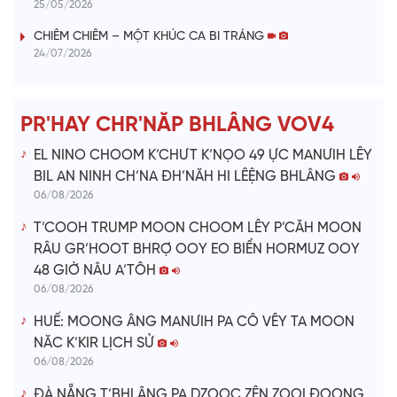
25/05/2026
i
CHIÊM CHIÊM – MỘT KHÚC CA BI TRÁNG
24/07/2026
d
e
PR'HAY CHR'NĂP BHLÂNG VOV4
o
EL NINO CHOOM K’CHƯT K’NỌO 49 ỰC MANƯIH LÊY
BIL AN NINH CH’NA ĐH’NĂH HI LÊỆNG BHLÂNG
06/08/2026
T’COOH TRUMP MOON CHOOM LÊY P’CĂH MOON
RÂU GR’HOOT BHRỢ OOY EO BIỂN HORMUZ OOY
48 GIỜ NÂU A’TÔH
06/08/2026
HUẾ: MOONG ÂNG MANƯIH PA CÔ VÊY TA MOON
NĂC K’KIR LỊCH SỬ
06/08/2026
ĐÀ NẴNG T’BHLÂNG PA DZOỌC ZÊN ZOOI ĐOỌNG