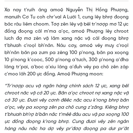
Xa nay t’ruih âng amoó Nguyễn Thị Hồng Phượng,
manưih Cơ Tu coh chr’val A Lưới 1, cung lêy bhrợ đoọng
bâc râu liêm choom. Tơợ zên lêy vặ bêl tr’nơợp mơ 12 ực
đồng đoọng câl m’ma a’ọc, amoó Phượng lêy chroot
lưch đợ mơ zên vặ lăm xang nặc vặ câl đoọng bhrợ
t’bhưah c’roọl bh’năn. Nâu cơy, amoó vêy mưy c’roọl
bh’năn băn pa zưm pa zêng 100 p’nong, băn pa xoọng
10 p’nong k’cooc, 500 p’nong a’tưch, 300 p’nong a’đha
lâng tr’pai, a’boc a’xiu lâng a’đuh vêy pa chô zên zâp
c’moo lâh 200 ực đồng. Amoó Phượng moon:
“Tr’nơợp acu vặ ngân hàng chính sách 12 ực, xang bêl
chroot năc vặ cớ 20 ực. Băn a’ọc chroot nợ xang nặc vặ
cớ 30 ực. Đươi vêy cơnh đêêc năc acu k’rong bhrợ băn
a’ọc, vêy pa xoọng zên pa chô cung z’zăng. Kiêng bhrợ
t’bhưah bh’rợ b’băn năc t’mêê đâu acu vặ pa xoọng 100
ực đồng đoọng k’rong bhrợ. Cung đươi vêy zên ngân
hàng nâu năc ha dợ vêy pr’đơợ đoọng pa dưr pr’ăt