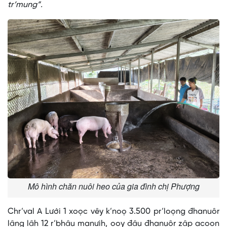
tr’mung”.
Mô hình chăn nuôi heo của gia đình chị Phượng
Chr’val A Lưới 1 xoọc vêy k’noọ 3.500 pr’loọng đhanuôr
lâng lâh 12 r’bhâu manưih, ooy đâu đhanuôr zâp acoon