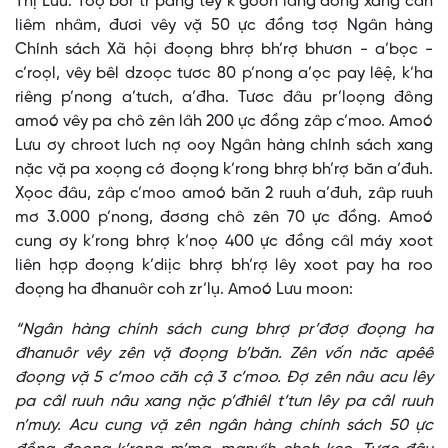
Thị Lưu. Tơợ bơr tr’pang têy k’gooh lâng đông xang căh
liêm nhâm, đươi vêy vặ 50 ực đồng tơợ Ngân hàng
Chính sách Xã hội đoọng bhrợ bh’rợ bhươn - a’bọc -
c’roọl, vêy bêl dzoọc tươc 80 p’nong a’ọc pay lêệ, k’ha
riêng p’nong a’tưch, a’đha. Tươc đâu pr’loọng đông
amoó vêy pa chô zên lâh 200 ực đồng zâp c’moo. Amoó
Lưu ơy chroot lưch nợ ooy Ngân hàng chính sách xang
nặc vặ pa xoọng cớ đoọng k’rong bhrợ bh’rợ băn a’đuh.
Xọoc đâu, zâp c’moo amoó băn 2 ruuh a’đuh, zâp ruuh
mơ 3.000 p’nong, đơơng chô zên 70 ực đồng. Amoó
cung ơy k’rong bhrợ k’noọ 400 ực đồng câl máy xoot
liên hợp đoọng k’diịc bhrợ bh’rợ lêy xoot pay ha roo
đoọng ha đhanuôr coh zr’lụ. Amoó Lưu moon:
“Ngân hàng chính sách cung bhrợ pr’đơợ đoọng ha
đhanuôr vêy zên vặ đoọng b’băn. Zên vốn năc apêê
đoọng vặ 5 c’moo căh cậ 3 c’moo. Đợ zên nâu acu lêy
pa câl ruuh nâu xang nặc p’đhiêl t’tưn lêy pa câl ruuh
n’mưy. Acu cung vặ zên ngân hàng chính sách 50 ực