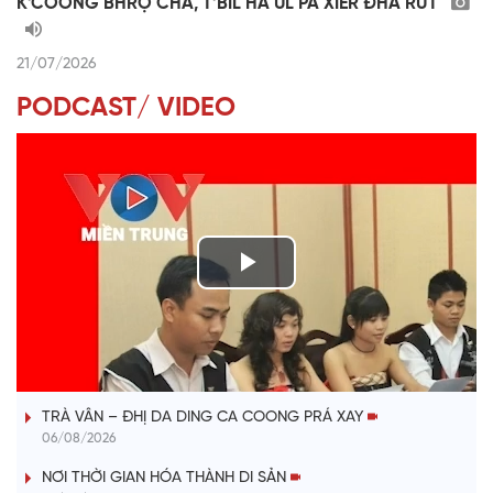
K’COONG BHRỢ CHA, T’BIL HA UL PA XIÊR ĐHA RƯT
21/07/2026
PODCAST/ VIDEO
P
l
VÀI PHÚT DÀNH CHO QUẢNG BÁ
a
TRÀ VÂN – ĐHỊ DA DING CA COONG PRÁ XAY
y
06/08/2026
V
NƠI THỜI GIAN HÓA THÀNH DI SẢN