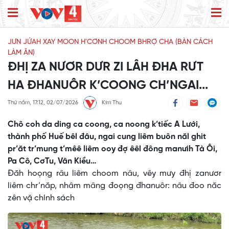
JƯN JỨAH XAY MOON H'CƠNH CHOOM BHRỢ CHA (BÀN CÁCH
LÀM ĂN)
ĐHỊ ZA NƯƠR DƯR ZI LÂH ĐHA RƯT
HA ĐHANUÔR K’COONG CH’NGAI...
Thứ năm, 17:12, 02/07/2026
Kim Thu
Chô coh da ding ca coong, ca noong k’tiếc A Lưới,
thành phố Huế bêl đâu, ngai cung liêm buôn năl ghit
pr’ăt tr’mung t’mêê liêm ooy đợ êêl đông manưih Tà Ôi,
Pa Cô, CơTu, Vân Kiều…
Đăh hoọng râu liêm choom nâu, vêy mưy đhị zanươr
liêm chr’năp, nhâm mâng đoọng đhanuôr: nâu đoo năc
zên vặ chính sách