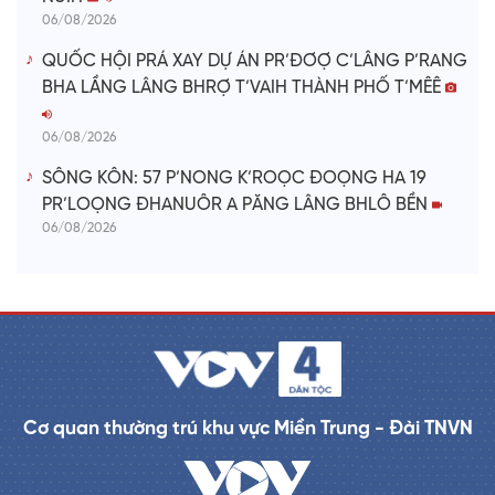
06/08/2026
QUỐC HỘI PRÁ XAY DỰ ÁN PR’ĐƠỢ C’LÂNG P’RANG
BHA LẦNG LÂNG BHRỢ T’VAIH THÀNH PHỐ T’MÊÊ
06/08/2026
SÔNG KÔN: 57 P’NONG K’ROỌC ĐOỌNG HA 19
PR’LOỌNG ĐHANUÔR A PĂNG LÂNG BHLÔ BỀN
06/08/2026
Cơ quan thường trú khu vực Miền Trung - Đài TNVN