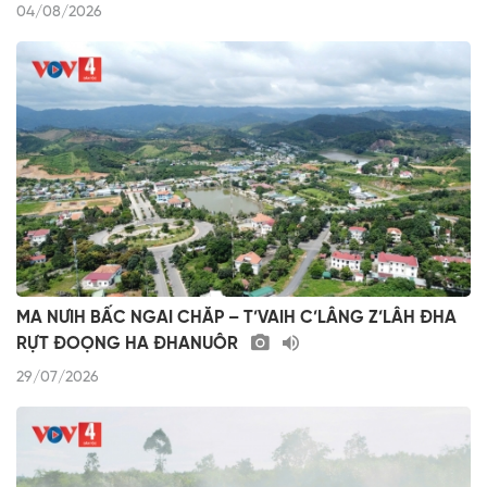
04/08/2026
MA NƯIH BẤC NGAI CHĂP – T’VAIH C’LÂNG Z’LÂH ĐHA
RỰT ĐOỌNG HA ĐHANUÔR
29/07/2026