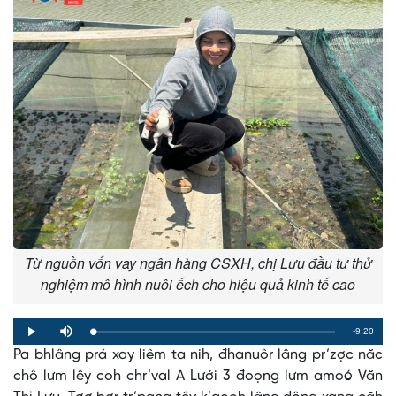
Từ nguồn vốn vay ngân hàng CSXH, chị Lưu đầu tư thử
nghiệm mô hình nuôi ếch cho hiệu quả kinh tế cao
Remaining
-9:20
Loaded
:
Progress
:
Play
Mute
0%
0%
Pa bhlâng prá xay liêm ta nih, đhanuôr lâng pr’zợc năc
Time
chô lưm lêy coh chr’val A Lưới 3 đoọng lưm amoó Văn