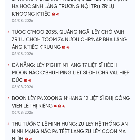
HA HỌC SINH LÂNG TRƯỜNG NỘI TRÚ ZR’LỤ
K’NOONG K’TIÊC
06/08/2026
TƯƠC C’MOO 2035, QUẢNG NGÃI LÊY CHÔ VAIH
ZR’LỤ CHOH TƠƠM ZA NƯƠU CHR’NĂP BHA LÂNG
ÂNG K’TIÊC K’RUUNG
06/08/2026
ĐÀ NẴNG: LÊY P'GHIT N’HANG 17 LIỆT SĨ HÊCH
MOON NẮC C’BHUH PING LIỆT SĨ ĐHỊ CHR’VAL HIỆP
ĐỨC
06/08/2026
BƠƠN LÊY PA XOỌNG N’HANG 12 LIỆT SĨ ĐHỊ CÔNG
VIÊN LÊ THỊ RIÊNG
06/08/2026
THỦ TƯỚNG LÊ MINH HƯNG: ZƯ LÊY HỆ THỐNG AN
NINH MẠNG NẮC PA TÊỆT LÂNG ZƯ LÊY COON MA
NƯIH