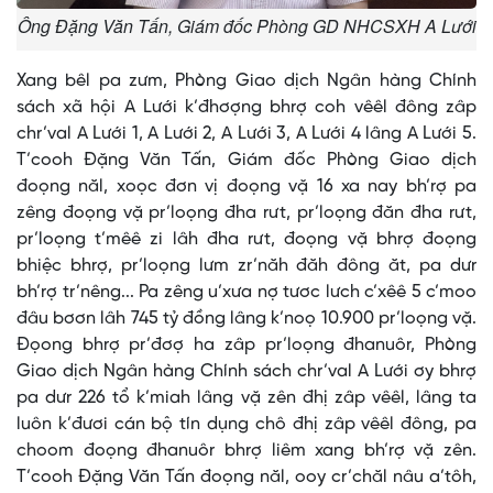
Ông Đặng Văn Tấn, Giám đốc Phòng GD NHCSXH A Lưới
Xang bêl pa zưm, Phòng Giao dịch Ngân hàng Chính
sách xã hội A Lưới k’đhơợng bhrợ coh vêêl đông zâp
chr’val A Lưới 1, A Lưới 2, A Lưới 3, A Lưới 4 lâng A Lưới 5.
T’cooh Đặng Văn Tấn, Giám đốc Phòng Giao dịch
đoọng năl, xoọc đơn vị đoọng vặ 16 xa nay bh’rợ pa
zêng đoọng vặ pr’loọng đha rưt, pr’loọng đăn đha rưt,
pr’loọng t’mêê zi lâh đha rưt, đoọng vặ bhrợ đoọng
bhiệc bhrợ, pr’loọng lưm zr’năh đăh đông ăt, pa dưr
bh’rợ tr’nêng... Pa zêng u’xưa nợ tươc lưch c’xêê 5 c’moo
đâu bơơn lâh 745 tỷ đồng lâng k’noọ 10.900 pr’loọng vặ.
Đọong bhrợ pr’đơợ ha zâp pr’loọng đhanuôr, Phòng
Giao dịch Ngân hàng Chính sách chr’val A Lưới ơy bhrợ
pa dưr 226 tổ k’miah lâng vặ zên đhị zâp vêêl, lâng ta
luôn k’đươi cán bộ tín dụng chô đhị zâp vêêl đông, pa
choom đoọng đhanuôr bhrợ liêm xang bh’rợ vặ zên.
T’cooh Đặng Văn Tấn đoọng năl, ooy cr’chăl nâu a’tôh,