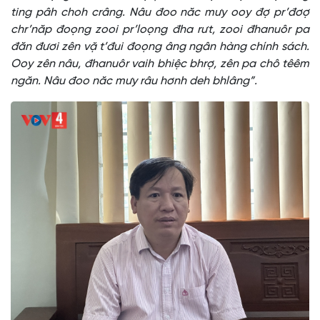
ting pâh choh crâng. Nâu đoo năc mưy ooy đợ pr’đơợ
chr’năp đoọng zooi pr’loọng đha rưt, zooi đhanuôr pa
đăn đươi zên vặ t’đui đoọng âng ngân hàng chính sách.
Ooy zên nâu, đhanuôr vaih bhiệc bhrợ, zên pa chô têêm
ngăn. Nâu đoo năc mưy râu hơnh deh bhlâng”.