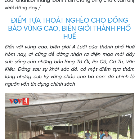
zooi đhanuôr mâng loom truih c’lâng bhrợ cha k’van đhị
vêêl đông đay./.
ĐIỂM TỰA THOÁT NGHÈO CHO ĐỒNG
BÀO VÙNG CAO, BIÊN GIỚI THÀNH PHỐ
HUẾ
Đến với vùng cao, biên giới A Lưới của thành phố Huế
hôm nay, ai cũng dễ dàng nhận ra diện mạo mới đầy
sức sống của những bản làng Tà Ôi, Pa Cô, Cơ Tu, Vân
Kiều. Đằng sau sự khởi sắc đó, có một điểm tựa thầm
lặng nhưng cực kỳ vững chắc cho bà con: đó chính là
nguồn vốn tín dụng chính sách