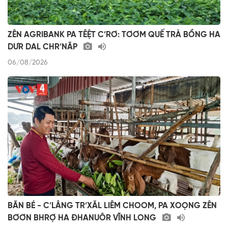
ZÊN AGRIBANK PA TÊỆT C’RƠ: TƠƠM QUẾ TRÀ BỒNG HA
DƯR DAL CHR’NĂP
06/08/2026
BĂN BÉ - C’LÂNG TR’XĂL LIÊM CHOOM, PA XOỌNG ZÊN
BƠƠN BHRỢ HA ĐHANUÔR VĨNH LONG