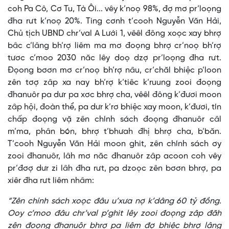
coh Pa Cô, Cơ Tu, Tà Ôi... vêy k’noọ 98%, đợ mơ pr’loọng
đha rưt k’noọ 20%. Ting cơnh t’cooh Nguyễn Văn Hải,
Chủ tịch UBND chr’val A Lưới 1, vêêl đông xoọc xay bhrợ
bâc c’lâng bh’rợ liêm ma mơ đoọng bhrợ cr’noọ bh’rợ
tươc c’moo 2030 năc lêy doọ dzợ pr’loọng đha rưt.
Đọong bơơn mơ cr’noọ bh’rợ nâu, cr’chăl bhiệc p’loon
zên tơợ zâp xa nay bh’rợ k’tiêc k’ruung zooi đoọng
đhanuôr pa dưr pa xơc bhrợ cha, vêêl đông k’đươi moon
zâp hội, đoàn thể, pa dưr k’rơ bhiệc xay moon, k’đươi, tín
chấp đoọng vặ zên chính sách đoọng đhanuôr câl
m’ma, phân bón, bhrợ t’bhưah đhị bhrợ cha, b’băn.
T’cooh Nguyễn Văn Hải moon ghit, zên chính sách ơy
zooi đhanuôr, lâh mơ năc đhanuôr zâp acoon coh vêy
pr’đơợ dưr zi lâh đha rưt, pa dzoọc zên bơơn bhrợ, pa
xiêr đha rưt liêm nhâm:
“Zên chính sách xoọc đâu u’xưa nợ k’dâng 60 tỷ đồng.
Ooy c’moo đâu chr’val p’ghit lêy zooi đoọng zâp đăh
zên đoọng đhanuôr bhrợ pa liêm đợ bhiệc bhrợ lâng