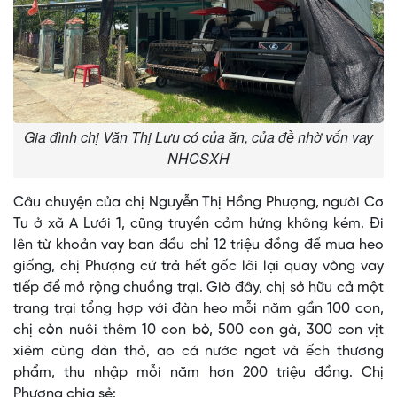
Gia đình chị Văn Thị Lưu có của ăn, của đề nhờ vốn vay
NHCSXH
Câu chuyện của chị Nguyễn Thị Hồng Phượng, người Cơ
Tu ở xã A Lưới 1, cũng truyền cảm hứng không kém. Đi
lên từ khoản vay ban đầu chỉ 12 triệu đồng để mua heo
giống, chị Phượng cứ trả hết gốc lãi lại quay vòng vay
tiếp để mở rộng chuồng trại. Giờ đây, chị sở hữu cả một
trang trại tổng hợp với đàn heo mỗi năm gần 100 con,
chị còn nuôi thêm 10 con bò, 500 con gà, 300 con vịt
xiêm cùng đàn thỏ, ao cá nước ngot và ếch thương
phẩm, thu nhập mỗi năm hơn 200 triệu đồng. Chị
Phượng chia sẻ: