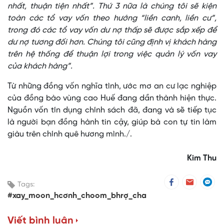
nhất, thuận tiện nhất”. Thứ 3 nữa là chúng tôi sẽ kiện
toàn các tổ vay vốn theo hướng “liền canh, liền cư”,
trong đó các tổ vay vốn dư nợ thấp sẽ được sắp xếp để
dư nợ tương đối hơn. Chúng tôi cũng định vị khách hàng
trên hệ thống để thuận lợi trong việc quản lý vốn vay
của khách hàng”.
Từ những đồng vốn nghĩa tình, ước mơ an cư lạc nghiệp
của đồng bào vùng cao Huế đang dần thành hiện thực.
Nguồn vốn tín dụng chính sách đã, đang và sẽ tiếp tục
là người bạn đồng hành tin cậy, giúp bà con tự tin làm
giàu trên chính quê hương mình./.
Kim Thu
Tags:
#xay_moon_hcơnh_choom_bhrợ_cha
Viết bình luận