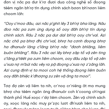
đơn vị năc pa dưr k’rơ đươi dua công nghệ số đoọng
têêm ngăn bh’rợ tín dụng chính sách bơơn bh’nơơn liêm
choom lâh:
“Ooy c’moo đâu, azi năc p’ghit lêy 3 bh’rợ bha lâng. Nâu
đoo năc pa zưm ứng dụng số ooy đăh bh’rợ tín dụng
chính sách. Râu 2 năc pa dưr dal bh’rợ ooy chr’val. Azi
năc chô pa bhrợ đhị chr’val, bhrợ ha cơnh đoọng bhrợ
ha đhanuôr lâng c’lâng bh’rợ năc “đơơh bhlâng, liêm
buôn bhlâng”. Râu 3 năc azi lêy bhrợ zâp tổ vặ zên ting
c’lâng p’têêt pa zưm liêm choom, ooy đâu zâp tổ vặ zên
u’xưa nợ m’bứi năc vêy ra pặ đoọng u’xưa nợ z’zăng lâh.
Azi cung định vị ta mooi coh hệ thống đoọng liêm buôn
ooy đăh bhiệc k’đhơợng zư zên vặ âng ta mooi”.
Tơợ đợ zên vặ liêm ta nih, cr’noọ cr’niêng ăt ma mung
bhrợ cha têêm ngăn âng đhanuôr coh k’coong ch’ngai
thành phố Huế xoọc r’dợ liêm choom. Zên vặ chính sách
ơy, xoọc lâng năc mưy pr’zợc lươt đh’rưah liêm ta nih,