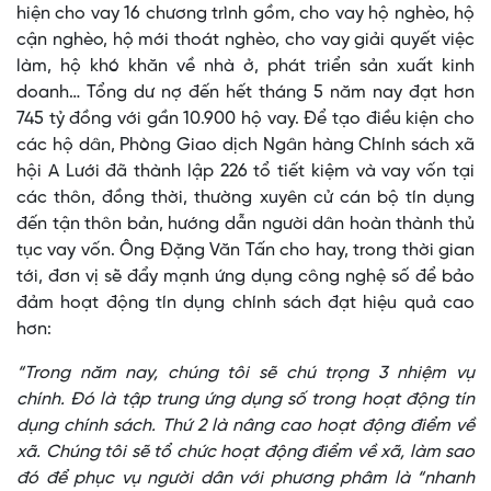
hiện cho vay 16 chương trình gồm, cho vay hộ nghèo, hộ
cận nghèo, hộ mới thoát nghèo, cho vay giải quyết việc
làm, hộ khó khăn về nhà ở, phát triển sản xuất kinh
doanh… Tổng dư nợ đến hết tháng 5 năm nay đạt hơn
745 tỷ đồng với gần 10.900 hộ vay. Để tạo điều kiện cho
các hộ dân, Phòng Giao dịch Ngân hàng Chính sách xã
hội A Lưới đã thành lập 226 tổ tiết kiệm và vay vốn tại
các thôn, đồng thời, thường xuyên cử cán bộ tín dụng
đến tận thôn bản, hướng dẫn người dân hoàn thành thủ
tục vay vốn. Ông Đặng Văn Tấn cho hay, trong thời gian
tới, đơn vị sẽ đẩy mạnh ứng dụng công nghệ số để bảo
đảm hoạt động tín dụng chính sách đạt hiệu quả cao
hơn:
“Trong năm nay, chúng tôi sẽ chú trọng 3 nhiệm vụ
chính. Đó là tập trung ứng dụng số trong hoạt động tín
dụng chính sách. Thứ 2 là nâng cao hoạt động điểm về
xã. Chúng tôi sẽ tổ chức hoạt động điểm về xã, làm sao
đó để phục vụ người dân với phương phâm là “nhanh