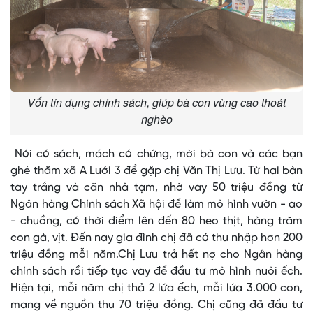
Vốn tín dụng chính sách, giúp bà con vùng cao thoát
nghèo
Nói có sách, mách có chứng, mời bà con và các bạn
ghé thăm xã A Lưới 3 để gặp chị Văn Thị Lưu. Từ hai bàn
tay trắng và căn nhà tạm, nhờ vay 50 triệu đồng từ
Ngân hàng Chính sách Xã hội để làm mô hình vườn - ao
- chuồng, có thời điểm lên đến 80 heo thịt, hàng trăm
con gà, vịt. Đến nay gia đình chị đã có thu nhập hơn 200
triệu đồng mỗi năm.Chị Lưu trả hết nợ cho Ngân hàng
chính sách rồi tiếp tục vay để đầu tư mô hình nuôi ếch.
Hiện tại, mỗi năm chị thả 2 lứa ếch, mỗi lứa 3.000 con,
mang về nguồn thu 70 triệu đồng. Chị cũng đã đầu tư