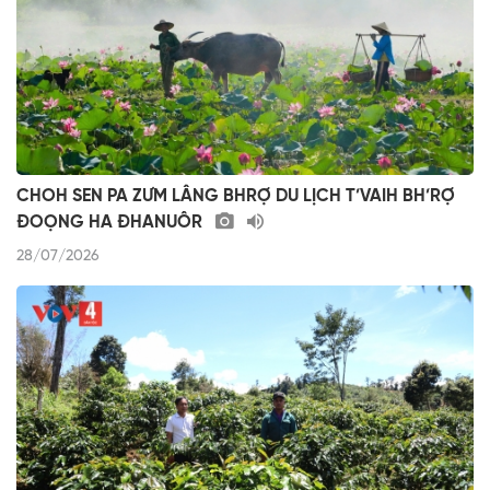
CHOH SEN PA ZƯM LÂNG BHRỢ DU LỊCH T’VAIH BH’RỢ
ĐOỌNG HA ĐHANUÔR
28/07/2026