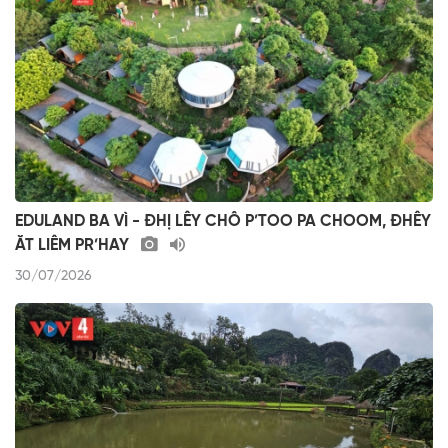
EDULAND BA VÌ - ĐHỊ LÊY CHÔ P’TOO PA CHOOM, ĐHÊY
ĂT LIÊM PR’HAY
30/07/2026