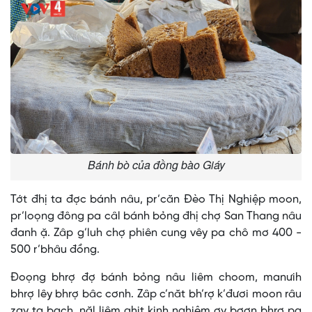
Bánh bò của đồng bào Giáy
Tớt đhị ta đợc bánh nâu, pr’căn Đèo Thị Nghiệp moon,
pr’loọng đông pa câl bánh bỏng đhị chợ San Thang nâu
đanh ặ. Zâp g’luh chợ phiên cung vêy pa chô mơ 400 -
500 r’bhâu đồng.
Đoọng bhrợ đợ bánh bỏng nâu liêm choom, manưih
bhrợ lêy bhrợ bâc cơnh. Zâp c’năt bh’rợ k’đươi moon râu
zay ta bach, năl liêm ghit kinh nghiệm ơy bơơn bhrợ pa