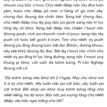
choom ooy bâc c’moo. Cha nêêh đêệp năc râu đha hưm
yêm, buôn năc đêệp pô rơợc cr’liêng vil ga măc vêy
chong đợc đoọng dưr châh liêm. Xang bêl chong đợc,
cha nêêh đệêp nâu lêy pay đợc pa gooh xang nặc hr’lục
lâng lêy uh bhrợ. Xang bêl đêệp nâu chêện r’boọt năc
đơơng puah, cloh pa nhoonh cơnh m’poọc xang nặc lêy
puah cớ tươc bêl gooh k’crưm. Tơợ cha nêêh ơy puah
đơơng pa đing đoọng tươc bêl dưr đhôộc, đường bhoọc
vêy zêệ bhrợ đoọng đa đac. Bêl lêy r’boọt năc n’toh cha
nêêh ơy pa đing hr’lục lâng đường, xang nặc t’moot ooy
khung pị bhrợ, căt vaih đợ bánh bỏng. Pr’căn Nghiệp
đoọng năl cớ:
“Đợ bánh bỏng nâu bhrợ bil 2 t’ngay. Mưy chu bhrợ mơ
5-6 ký cha nêêh. Vêy tuần năc pa câl bâc, vêy tuần pa
câl m’bứi. Bêl ahay azi bhrợ mưy bánh bỏng lâng cha
nêêh êêng, ha dợ xoọc đâu năc pa xoọng lâng cha nêêh
đêệp, vêy bâc ngai kiêng cha lâh”.