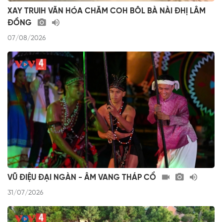
XAY TRUIH VĂN HÓA CHĂM COH BÔL BÀ NÀI ĐHỊ LÂM
ĐỒNG
07/08/2026
VŨ ĐIỆU ĐẠI NGÀN - ÂM VANG THÁP CỔ
31/07/2026