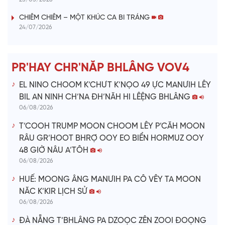
i
CHIÊM CHIÊM – MỘT KHÚC CA BI TRÁNG
24/07/2026
d
e
PR'HAY CHR'NĂP BHLÂNG VOV4
o
EL NINO CHOOM K’CHƯT K’NỌO 49 ỰC MANƯIH LÊY
BIL AN NINH CH’NA ĐH’NĂH HI LÊỆNG BHLÂNG
06/08/2026
T’COOH TRUMP MOON CHOOM LÊY P’CĂH MOON
RÂU GR’HOOT BHRỢ OOY EO BIỂN HORMUZ OOY
48 GIỜ NÂU A’TÔH
06/08/2026
HUẾ: MOONG ÂNG MANƯIH PA CÔ VÊY TA MOON
NĂC K’KIR LỊCH SỬ
06/08/2026
ĐÀ NẴNG T’BHLÂNG PA DZOỌC ZÊN ZOOI ĐOỌNG