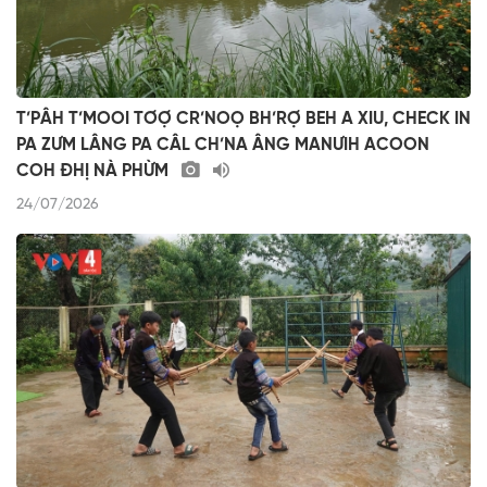
T’PÂH T’MOOI TƠỢ CR’NOỌ BH’RỢ BEH A XIU, CHECK IN
PA ZƯM LÂNG PA CÂL CH’NA ÂNG MANƯIH ACOON
COH ĐHỊ NÀ PHỪM
24/07/2026