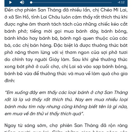
Remaining
-4:12
Loaded
:
Progress
:
Play
Mute
0%
0%
Đến chợ phiên San Thàng đã nhiều lần, chị Chẻo Mí Lai,
Time
ở xã Sìn Hồ, tỉnh Lai Châu luôn cảm thấy rất thích thú khi
được nghe âm thanh tách tách của những chiếc kéo cắt
bánh phở; tiếng mời gọi mua bánh dày, bánh bỏng,
bánh khảo hay bánh bò, bánh ngô quen thuộc của các
bà, các chị bán hàng. Đặc biệt là được thưởng thức bát
phở nóng thơm lừng với vị thơm ngon của sợi phở tươi
do chính tay người Giáy làm. Sau khi ghé thưởng thức
xong bát phở ở cuối chợ, chị Lai sà vào sạp bánh bỏng,
bánh bò vừa để thưởng thức và mua về làm quà cho gia
đình:
“Em xuống đây em thấy các loại bánh ở chợ San Thàng
rất là lạ và thấy rất thích thú. Nay em mua nhiều loại
bánh màu tím này nhưng cũng không biết tên là gì nữa,
em mua về ăn thử vì thấy thích quá”.
Ngay từ sáng sớm, chợ phiên San Thàng đã rộn ràng