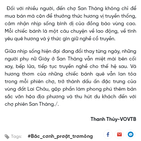
Đối với nhiều người, đến chợ San Thàng không chỉ để
mua bán mà còn để thưởng thức hương vị truyền thống,
cảm nhận nhịp sống bình dị của đồng bào vùng cao.
Mỗi chiếc bánh là một câu chuyện về lao động, về tình
yêu quê hương và ý thức gìn giữ nghề cổ truyền.
Giữa nhịp sống hiện đại đang đổi thay từng ngày, những
người phụ nữ Giáy ở San Thàng vẫn miệt mài bên cối
xay, bếp lửa, tiếp tục truyền nghề cho thế hệ sau. Và
hương thơm của những chiếc bánh quê vẫn lan tỏa
trong mỗi phiên chợ, trở thành dấu ấn đặc trưng của
vùng đất Lai Châu, góp phần làm phong phú thêm bản
sắc văn hóa địa phương và thu hút du khách đến với
chợ phiên San Thàng./.
Thanh Thủy-VOVTB
#Bâc_cơnh_prơặt_trơmông
Tags: