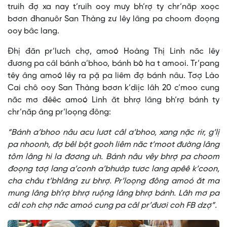
truih đợ xa nay t’ruih ooy mưy bh’rợ ty chr’năp xoọc
bơơn đhanuôr San Thàng zư lêy lâng pa choom đoọng
ooy bâc lang.
Đhị đăn pr’lưch chợ, amoó Hoàng Thị Linh năc lêy
đương pa câl bánh a’bhoo, bánh bò ha t amooi. Tr’pang
têy âng amoó lêy ra pặ pa liêm đợ bánh nâu. Tơợ Lào
Cai chô ooy San Thàng bơơn k’diịc lâh 20 c’moo cung
năc mơ đêêc amoó Linh ăt bhrợ lâng bh’rợ bánh ty
chr’năp âng pr’loọng đông:
“Bánh a’bhoo nâu acu lươt câl a’bhoo, xang nặc rir, g’lị
pa nhoonh, đợ bêl bột gooh liêm năc t’moot đường lâng
tôm lâng hi la đơơng uh. Bánh nâu vêy bhrợ pa choom
đoọng tơợ lang a’conh a’bhướp tươc lang apêê k’coon,
cha châu t’bhlâng zư bhrợ. Pr’loọng đông amoó ăt ma
mung lâng bh’rợ bhrợ ruộng lâng bhrợ bánh. Lâh mơ pa
câl coh chợ năc amoó cung pa câl pr’đươi coh FB dzợ”.