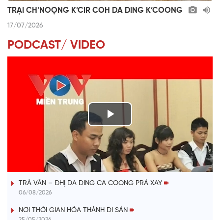
TRẠI CH’NOỌNG K’CIR COH DA DING K’COONG
17/07/2026
PODCAST/ VIDEO
P
l
VÀI PHÚT DÀNH CHO QUẢNG BÁ
a
TRÀ VÂN – ĐHỊ DA DING CA COONG PRÁ XAY
y
06/08/2026
V
NƠI THỜI GIAN HÓA THÀNH DI SẢN
25/05/2026