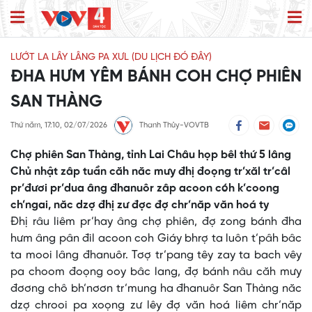
LƯỚT LA LÂY LÂNG PA XƯL (DU LỊCH ĐÓ ĐÂY)
ĐHA HƯM YÊM BÁNH COH CHỢ PHIÊN
SAN THÀNG
Thứ năm, 17:10, 02/07/2026
Thanh Thủy-VOVTB
Chợ phiên San Thàng, tỉnh Lai Châu họp bêl thứ 5 lâng
Chủ nhật zâp tuần căh năc mưy đhị đoọng tr’xăl tr’câl
pr’đươi pr’dua âng đhanuôr zâp acoon cóh k’coong
ch’ngai, năc dzợ đhị zư đợc đợ chr’năp văn hoá ty
Đhị râu liêm pr’hay âng chợ phiên, đợ zong bánh đha
hưm âng pân đil acoon coh Giáy bhrợ ta luôn t’pâh bâc
ta mooi lâng đhanuôr. Tơợ tr’pang têy zay ta bach vêy
pa choom đoọng ooy bâc lang, đợ bánh nâu căh mưy
đơơng chô bh’nơơn tr’mung ha đhanuôr San Thàng năc
dzợ chrooi pa xoọng zư lêy đợ văn hoá liêm chr’năp