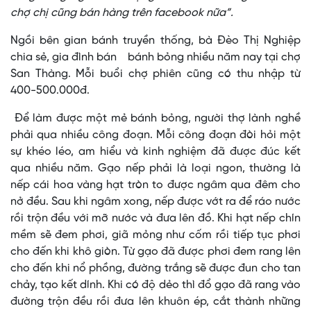
chợ chị cũng bán hàng trên facebook nữa”.
Ngồi bên gian bánh truyền thống, bà Đèo Thị Nghiệp
chia sẻ, gia đình bán bánh bỏng nhiều năm nay tại chợ
San Thàng. Mỗi buổi chợ phiên cũng có thu nhập từ
400-500.000đ.
Để làm được một mẻ bánh bỏng, người thợ lành nghề
phải qua nhiều công đoạn. Mỗi công đoạn đòi hỏi một
sự khéo léo, am hiểu và kinh nghiệm đã được đúc kết
qua nhiều năm. Gạo nếp phải là loại ngon, thường là
nếp cái hoa vàng hạt tròn to được ngâm qua đêm cho
nở đều. Sau khi ngâm xong, nếp được vớt ra để ráo nước
rồi trộn đều với mỡ nước và đưa lên đồ. Khi hạt nếp chín
mềm sẽ đem phơi, giã mỏng như cốm rồi tiếp tục phơi
cho đến khi khô giòn. Từ gạo đã được phơi đem rang lên
cho đến khi nổ phồng, đường trắng sẽ được đun cho tan
chảy, tạo kết dính. Khi có độ dẻo thì đổ gạo đã rang vào
đường trộn đều rồi đưa lên khuôn ép, cắt thành những