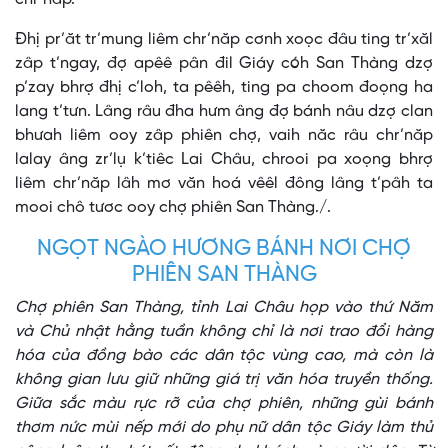
Đhị pr’ăt tr’mung liêm chr’năp cơnh xoọc đâu ting tr’xăl
zâp t’ngay, đợ apêê pân đil Giáy cóh San Thàng dzợ
p’zay bhrợ đhị c’loh, ta pêêh, ting pa choom đoọng ha
lang t’tưn. Lâng râu đha hưm âng đợ bánh nâu dzợ clan
bhưah liêm ooy zâp phiên chợ, vaih năc râu chr’năp
lalay âng zr’lụ k’tiêc Lai Châu, chrooi pa xoọng bhrợ
liêm chr’năp lâh mơ văn hoá vêêl đông lâng t’pâh ta
mooi chô tươc ooy chợ phiên San Thàng./.
NGỌT NGÀO HƯƠNG BÁNH NƠI CHỢ
PHIÊN SAN THÀNG
Chợ phiên San Thàng, tỉnh Lai Châu họp vào thứ Năm
và Chủ nhật hằng tuần không chỉ là nơi trao đổi hàng
hóa của đồng bào các dân tộc vùng cao, mà còn là
không gian lưu giữ những giá trị văn hóa truyền thống.
Giữa sắc màu rực rỡ của chợ phiên, những gùi bánh
thơm nức mùi nếp mới do phụ nữ dân tộc Giáy làm thủ