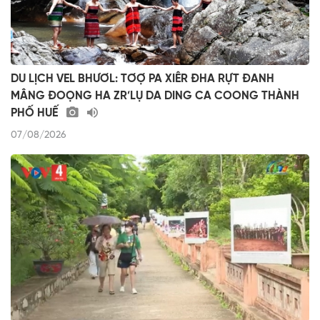
DU LỊCH VEL BHƯƠL: TƠỢ PA XIÊR ĐHA RỰT ĐANH
MÂNG ĐOỌNG HA ZR’LỤ DA DING CA COONG THÀNH
PHỐ HUẾ
07/08/2026