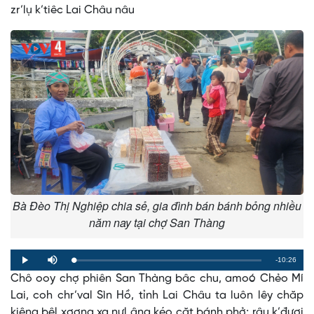
zr’lụ k’tiêc Lai Châu nâu
Bà Đèo Thị Nghiệp chia sẻ, gia đình bán bánh bỏng nhiều
năm nay tại chợ San Thàng
Remaining
-10:26
Loaded
:
Progress
:
Play
Mute
0%
0%
Chô ooy chợ phiên San Thàng bâc chu, amoó Chẻo Mí
Time
Lai, coh chr’val Sìn Hồ, tỉnh Lai Châu ta luôn lêy chăp
kiêng bêl xơợng xa nưl âng kéo căt bánh phở; râu k’đươi