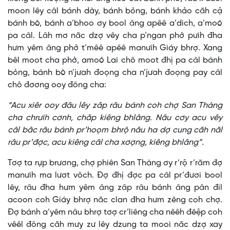
moon lêy câl bánh dày, bánh bỏng, bánh khảo căh cậ
bánh bò, bánh a’bhoo ơy bool âng apêê a’dich, a’moó
pa câl. Lâh mơ năc dzợ vêy cha p’ngan phở pưih đha
hưm yêm âng phở t’mêê apêê manưih Giáy bhrợ. Xang
bêl moot cha phở, amoó Lai chô moot đhị pa câl bánh
bỏng, bánh bò n’jưah đoọng cha n’jưah đoọng pay câl
chô đơơng ooy đông cha:
“Acu xiêr ooy đâu lêy zâp râu bánh coh chợ San Thàng
cha chrưih cơnh, chăp kiêng bhlâng. Nâu cơy acu vêy
câl bâc râu bánh pr’hoọm bhrộ nâu ha dợ cung căh năl
râu pr’đợc, acu kiêng câl cha xơợng, kiêng bhlâng”.
Tơợ ta rựp brương, chợ phiên San Thàng ơy r’rộ r’răm đợ
manưih ma lươt vôch. Đợ đhị đợc pa câl pr’đươi bool
lêy, râu đha hưm yêm âng zâp râu bánh âng pân đil
acoon coh Giáy bhrợ năc clan đha hưm zêng coh chợ.
Đợ bánh a’yêm nâu bhrợ tơợ cr’liêng cha nêêh đêệp coh
vêêl đông căh mưy zư lêy dzung ta mooi năc dzợ xay