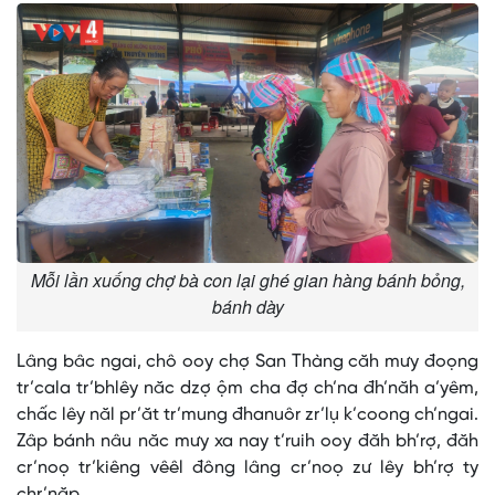
Mỗi lần xuống chợ bà con lại ghé gian hàng bánh bỏng,
bánh dày
Lâng bâc ngai, chô ooy chợ San Thàng căh mưy đoọng
tr’cala tr’bhlêy năc dzợ ộm cha đợ ch’na đh’năh a’yêm,
chấc lêy năl pr’ăt tr’mung đhanuôr zr’lụ k’coong ch’ngai.
Zâp bánh nâu năc mưy xa nay t’ruih ooy đăh bh’rợ, đăh
cr’noọ tr’kiêng vêêl đông lâng cr’noọ zư lêy bh’rợ ty
chr’năp.