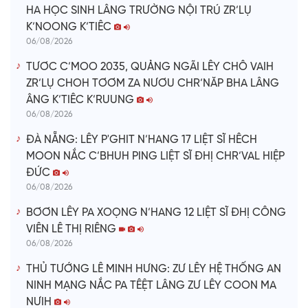
HA HỌC SINH LÂNG TRƯỜNG NỘI TRÚ ZR’LỤ
K’NOONG K’TIÊC
06/08/2026
TƯƠC C’MOO 2035, QUẢNG NGÃI LÊY CHÔ VAIH
ZR’LỤ CHOH TƠƠM ZA NƯƠU CHR’NĂP BHA LÂNG
ÂNG K’TIÊC K’RUUNG
06/08/2026
ĐÀ NẴNG: LÊY P'GHIT N’HANG 17 LIỆT SĨ HÊCH
MOON NẮC C’BHUH PING LIỆT SĨ ĐHỊ CHR’VAL HIỆP
ĐỨC
06/08/2026
BƠƠN LÊY PA XOỌNG N’HANG 12 LIỆT SĨ ĐHỊ CÔNG
VIÊN LÊ THỊ RIÊNG
06/08/2026
THỦ TƯỚNG LÊ MINH HƯNG: ZƯ LÊY HỆ THỐNG AN
NINH MẠNG NẮC PA TÊỆT LÂNG ZƯ LÊY COON MA
NƯIH