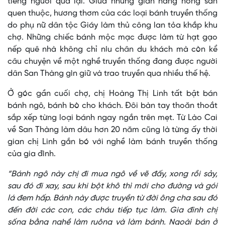
tiếng người qua lại. Giữa những gian hàng nông sản
quen thuộc, hương thơm của các loại bánh truyền thống
do phụ nữ dân tộc Giáy làm thủ công lan tỏa khắp khu
chợ. Những chiếc bánh mộc mạc được làm từ hạt gạo
nếp quê nhà không chỉ níu chân du khách mà còn kể
câu chuyện về một nghề truyền thống đang được người
dân San Thàng gìn giữ và trao truyền qua nhiều thế hệ.
Ở góc gần cuối chợ, chị Hoàng Thị Linh tất bật bán
bánh ngô, bánh bò cho khách. Đôi bàn tay thoăn thoắt
sắp xếp từng loại bánh ngay ngắn trên mẹt. Từ Lào Cai
về San Thàng làm dâu hơn 20 năm cũng là từng ấy thời
gian chị Linh gắn bó với nghề làm bánh truyền thống
của gia đình.
“Bánh ngô này chị đi mua ngô về vẽ đấy, xong rồi sảy,
sau đó đi xay, sau khi bột khô thì mới cho đường và gói
lá đem hấp. Bánh này được truyền từ đời ông cha sau đó
đến đời các con, các cháu tiếp tục làm. Gia đình chị
sống bằng nghề làm ruộng và làm bánh. Ngoài bán ở