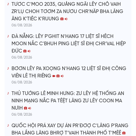
TƯƠC C’MOO 2035, QUẢNG NGÃI LÊY CHÔ VAIH
ZR’LỤ CHOH TƠƠM ZA NƯƠU CHR’NĂP BHA LÂNG
ÂNG K’TIÊC K’RUUNG
06/08/2026
ĐÀ NẴNG: LÊY P'GHIT N’HANG 17 LIỆT SĨ HÊCH
MOON NẮC C’BHUH PING LIỆT SĨ ĐHỊ CHR’VAL HIỆP
ĐỨC
06/08/2026
BƠƠN LÊY PA XOỌNG N’HANG 12 LIỆT SĨ ĐHỊ CÔNG
VIÊN LÊ THỊ RIÊNG
06/08/2026
THỦ TƯỚNG LÊ MINH HƯNG: ZƯ LÊY HỆ THỐNG AN
NINH MẠNG NẮC PA TÊỆT LÂNG ZƯ LÊY COON MA
NƯIH
06/08/2026
QUỐC HỘI PRÁ XAY DỰ ÁN PR’ĐƠỢ C’LÂNG P’RANG
BHA LẦNG LÂNG BHRỢ T’VAIH THÀNH PHỐ T’MÊÊ