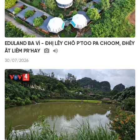
EDULAND BA VÌ - ĐHỊ LÊY CHÔ P’TOO PA CHOOM, ĐHÊY
ĂT LIÊM PR’HAY
30/07/2026