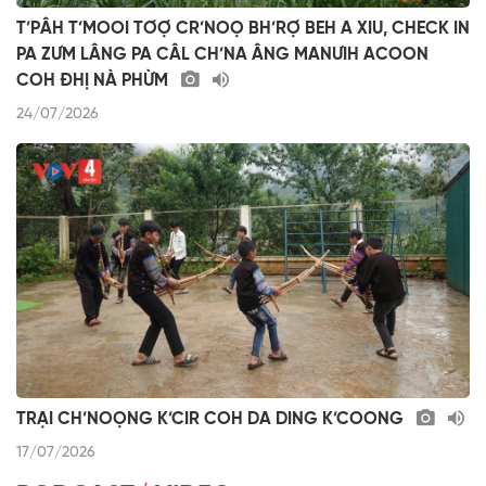
T’PÂH T’MOOI TƠỢ CR’NOỌ BH’RỢ BEH A XIU, CHECK IN
PA ZƯM LÂNG PA CÂL CH’NA ÂNG MANƯIH ACOON
COH ĐHỊ NÀ PHỪM
24/07/2026
TRẠI CH’NOỌNG K’CIR COH DA DING K’COONG
17/07/2026