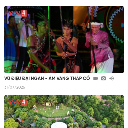
VŨ ĐIỆU ĐẠI NGÀN - ÂM VANG THÁP CỔ
31/07/2026