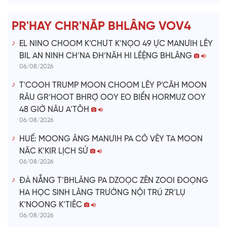
e
PR'HAY CHR'NĂP BHLÂNG VOV4
o
EL NINO CHOOM K’CHƯT K’NỌO 49 ỰC MANƯIH LÊY
BIL AN NINH CH’NA ĐH’NĂH HI LÊỆNG BHLÂNG
06/08/2026
T’COOH TRUMP MOON CHOOM LÊY P’CĂH MOON
RÂU GR’HOOT BHRỢ OOY EO BIỂN HORMUZ OOY
48 GIỜ NÂU A’TÔH
06/08/2026
HUẾ: MOONG ÂNG MANƯIH PA CÔ VÊY TA MOON
NĂC K’KIR LỊCH SỬ
06/08/2026
ĐÀ NẴNG T’BHLÂNG PA DZOỌC ZÊN ZOOI ĐOỌNG
HA HỌC SINH LÂNG TRƯỜNG NỘI TRÚ ZR’LỤ
K’NOONG K’TIÊC
06/08/2026