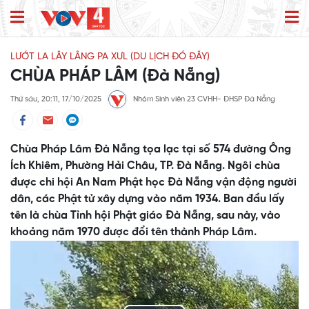
LƯỚT LA LÂY LÂNG PA XƯL (DU LỊCH ĐÓ ĐÂY)
CHÙA PHÁP LÂM (Đà Nẵng)
Thứ sáu, 20:11, 17/10/2025
Nhóm Sinh viên 23 CVHH- ĐHSP Đà Nẵng
Chùa Pháp Lâm Đà Nẵng tọa lạc tại số 574 đường Ông
Ích Khiêm, Phường Hải Châu, TP. Đà Nẵng. Ngôi chùa
được chi hội An Nam Phật học Đà Nẵng vận động người
dân, các Phật tử xây dựng vào năm 1934. Ban đầu lấy
tên là chùa Tỉnh hội Phật giáo Đà Nẵng, sau này, vào
khoảng năm 1970 được đổi tên thành Pháp Lâm.