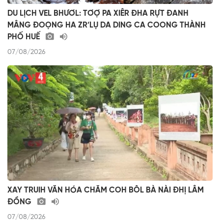
DU LỊCH VEL BHƯƠL: TƠỢ PA XIÊR ĐHA RỰT ĐANH
MÂNG ĐOỌNG HA ZR’LỤ DA DING CA COONG THÀNH
PHỐ HUẾ
07/08/2026
XAY TRUIH VĂN HÓA CHĂM COH BÔL BÀ NÀI ĐHỊ LÂM
ĐỒNG
07/08/2026