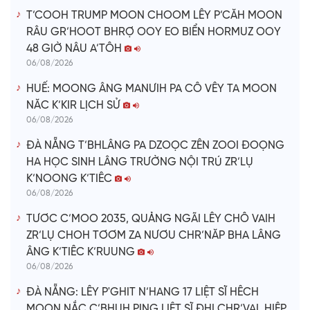
T’COOH TRUMP MOON CHOOM LÊY P’CĂH MOON
RÂU GR’HOOT BHRỢ OOY EO BIỂN HORMUZ OOY
48 GIỜ NÂU A’TÔH
06/08/2026
HUẾ: MOONG ÂNG MANƯIH PA CÔ VÊY TA MOON
NĂC K’KIR LỊCH SỬ
06/08/2026
ĐÀ NẴNG T’BHLÂNG PA DZOỌC ZÊN ZOOI ĐOỌNG
HA HỌC SINH LÂNG TRƯỜNG NỘI TRÚ ZR’LỤ
K’NOONG K’TIÊC
06/08/2026
TƯƠC C’MOO 2035, QUẢNG NGÃI LÊY CHÔ VAIH
ZR’LỤ CHOH TƠƠM ZA NƯƠU CHR’NĂP BHA LÂNG
ÂNG K’TIÊC K’RUUNG
06/08/2026
ĐÀ NẴNG: LÊY P'GHIT N’HANG 17 LIỆT SĨ HÊCH
MOON NẮC C’BHUH PING LIỆT SĨ ĐHỊ CHR’VAL HIỆP