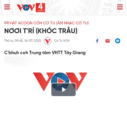
PR'HÁT ACOON CÓH CƠ TU (ÂM NHẠC CƠ TU)
NƠƠI T'RÍ (KHÓC TRÂU)
Thứ tư, 09:45, 16/07/2025
Cơ Tu VOV
C'bhuh coh Trung tâm VHTT Tây Giang
Play
Video