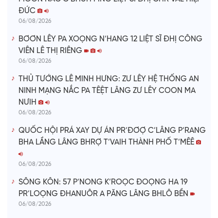
ĐỨC
06/08/2026
BƠƠN LÊY PA XOỌNG N’HANG 12 LIỆT SĨ ĐHỊ CÔNG
VIÊN LÊ THỊ RIÊNG
06/08/2026
THỦ TƯỚNG LÊ MINH HƯNG: ZƯ LÊY HỆ THỐNG AN
NINH MẠNG NẮC PA TÊỆT LÂNG ZƯ LÊY COON MA
NƯIH
06/08/2026
QUỐC HỘI PRÁ XAY DỰ ÁN PR’ĐƠỢ C’LÂNG P’RANG
BHA LẦNG LÂNG BHRỢ T’VAIH THÀNH PHỐ T’MÊÊ
06/08/2026
SÔNG KÔN: 57 P’NONG K’ROỌC ĐOỌNG HA 19
PR’LOỌNG ĐHANUÔR A PĂNG LÂNG BHLÔ BỀN
06/08/2026