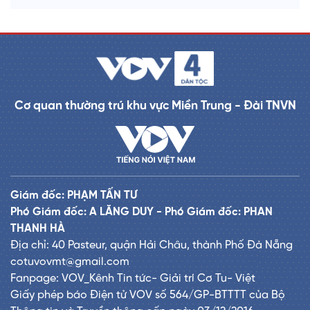
Cơ quan thường trú khu vực Miền Trung - Đài TNVN
Giám đốc: PHẠM TẤN TƯ
Phó Giám đốc: A LĂNG DUY - Phó Giám đốc: PHAN
THANH HÀ
Địa chỉ: 40 Pasteur, quận Hải Châu, thành Phố Đà Nẵng
cotuvovmt@gmail.com
Fanpage: VOV_Kênh Tin tức- Giải trí Cơ Tu- Việt
Giấy phép báo Điện tử VOV số 564/GP-BTTTT của Bộ