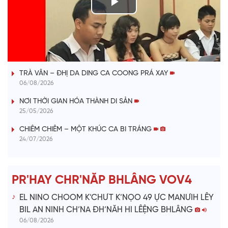
P
l
VÀI PHÚT DÀNH CHO QUẢNG BÁ
a
TRÀ VÂN – ĐHỊ DA DING CA COONG PRÁ XAY
y
06/08/2026
V
NƠI THỜI GIAN HÓA THÀNH DI SẢN
25/05/2026
i
CHIÊM CHIÊM – MỘT KHÚC CA BI TRÁNG
24/07/2026
d
e
PR'HAY CHR'NĂP BHLÂNG VOV4
o
EL NINO CHOOM K’CHƯT K’NỌO 49 ỰC MANƯIH LÊY
BIL AN NINH CH’NA ĐH’NĂH HI LÊỆNG BHLÂNG
06/08/2026