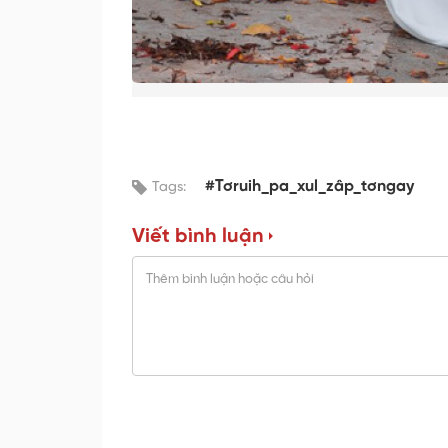
#Tơruih_pa_xul_zâp_tơngay
Tags:
Viết bình luận