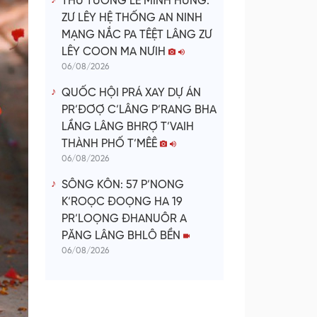
THỦ TƯỚNG LÊ MINH HƯNG:
ZƯ LÊY HỆ THỐNG AN NINH
MẠNG NẮC PA TÊỆT LÂNG ZƯ
LÊY COON MA NƯIH
06/08/2026
QUỐC HỘI PRÁ XAY DỰ ÁN
PR’ĐƠỢ C’LÂNG P’RANG BHA
LẦNG LÂNG BHRỢ T’VAIH
THÀNH PHỐ T’MÊÊ
06/08/2026
SÔNG KÔN: 57 P’NONG
K’ROỌC ĐOỌNG HA 19
PR’LOỌNG ĐHANUÔR A
PĂNG LÂNG BHLÔ BỀN
06/08/2026