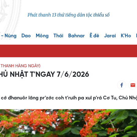
 - Nùng
Dao
Mông
Thái
Bahnar
Ê đê
Jarai
K'Ho
T THANH HÀNG NGÀY)
CHỦ NHẬT T'NGAY 7/6/2026
cớ đhanuôr lâng pr’zớc coh t’ruih pa xul p’rá Cơ Tu, Chủ Nh