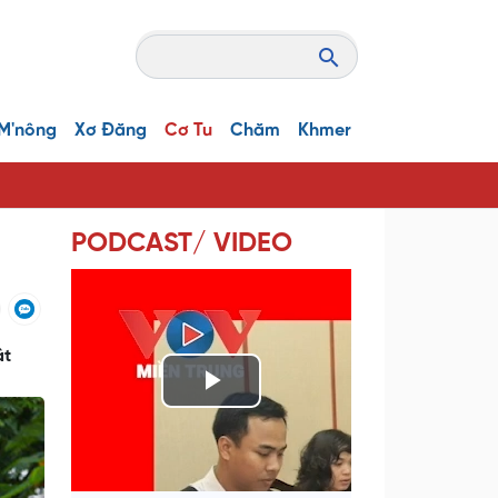
M'nông
Xơ Đăng
Cơ Tu
Chăm
Khmer
PODCAST/ VIDEO
ật
P
l