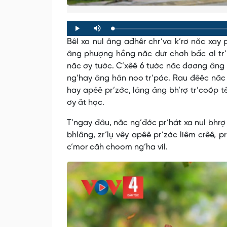
Loaded
:
Progress
:
Play
Mute
0%
0%
Bêl xa nul âng ađhêr chr’va k’rơ năc xay
âng phượng hồng năc dưr chơh bấc ơl tr’l
năc ơy tước. C’xêê 6 tước năc đơơng âng 
ng’hay âng hân noo tr’pác. Rau đêêc năc 
hay apêê pr’zớc, lâng âng bh’rợ tr’coóp t
ơy ăt học.
T’ngay đâu, năc ng’đớc pr’hát xa nul bhr
bhlâng, zr’lụ vêy apêê pr’zớc liêm crêê, 
c’mor căh choom ng’ha vil.