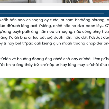
 p’căh hân noo ch’noọng ơy tước, pr’họm bhrôông bhrang, 
úc đh’rưah lâng axậ t’viêng, ahêê năc ha dzợ bơơn lêy… C
p’rang puyh paih âng hân noo ch’noọng, năc công bhrợ t’va
âng t’clăh bha ar lưu bút xrặ đơơh hân, năc đợt t’dzơợt đ
êy tr’hay bêl tr’pác căh kiêng gluh n’đăh trường chăp dêr â
ợ t’clăh vé bhuông đơơng âng ahêê chô ooy cr’chăl liêm pr’
pr’ắt bh’rợ âng thầy trò chr’năp pr’hay lâng muy cr’chăl đh