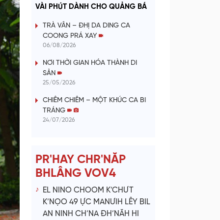
a
VÀI PHÚT DÀNH CHO QUẢNG BÁ
y
TRÀ VÂN – ĐHỊ DA DING CA
COONG PRÁ XAY
V
06/08/2026
NƠI THỜI GIAN HÓA THÀNH DI
i
SẢN
25/05/2026
d
CHIÊM CHIÊM – MỘT KHÚC CA BI
e
TRÁNG
24/07/2026
o
PR'HAY CHR'NĂP
BHLÂNG VOV4
EL NINO CHOOM K’CHƯT
K’NỌO 49 ỰC MANƯIH LÊY BIL
AN NINH CH’NA ĐH’NĂH HI