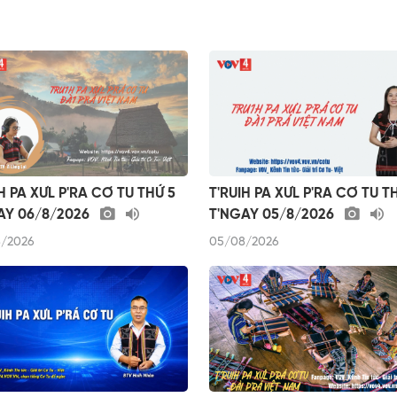
H PA XƯL P'RA CƠ TU THỨ 5
T'RUIH PA XƯL P'RA CƠ TU T
AY 06/8/2026
T'NGAY 05/8/2026
/2026
05/08/2026