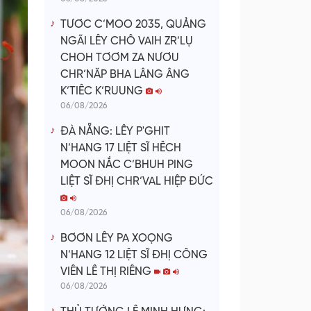
TƯƠC C’MOO 2035, QUẢNG
NGÃI LÊY CHÔ VAIH ZR’LỤ
CHOH TƠƠM ZA NƯƠU
CHR’NĂP BHA LÂNG ÂNG
K’TIÊC K’RUUNG
06/08/2026
ĐÀ NẴNG: LÊY P'GHIT
N’HANG 17 LIỆT SĨ HÊCH
MOON NẮC C’BHUH PING
LIỆT SĨ ĐHỊ CHR’VAL HIỆP ĐỨC
06/08/2026
BƠƠN LÊY PA XOỌNG
N’HANG 12 LIỆT SĨ ĐHỊ CÔNG
VIÊN LÊ THỊ RIÊNG
06/08/2026