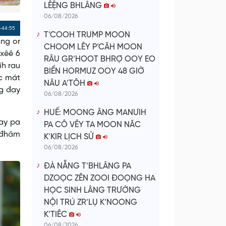
LÊỆNG BHLÂNG
06/08/2026
Remaining
-44:55
T’COOH TRUMP MOON
ang or
Time
CHOOM LÊY P’CĂH MOON
’xêê 6
RÂU GR’HOOT BHRỢ OOY EO
ih rau
BIỂN HORMUZ OOY 48 GIỜ
ác mát
NÂU A’TÔH
ng đay
06/08/2026
HUẾ: MOONG ÂNG MANƯIH
hay pa
PA CÔ VÊY TA MOON NĂC
a đhâm
K’KIR LỊCH SỬ
06/08/2026
ĐÀ NẴNG T’BHLÂNG PA
DZOỌC ZÊN ZOOI ĐOỌNG HA
HỌC SINH LÂNG TRƯỜNG
NỘI TRÚ ZR’LỤ K’NOONG
K’TIÊC
06/08/2026