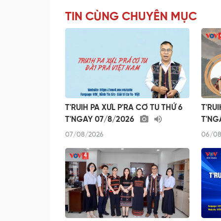
TIN CÙNG CHUYÊN MỤC
T'RUIH PA XƯL P'RA CƠ TU THỨ 6
T'RUI
T'NGAY 07/8/2026
T'NG
07/08/2026
06/08