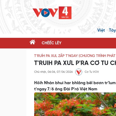
Việt
Tày
CHÊẾC LÊY
T'RUÍH PA XUL ZẤP T'NGAY (CHƯƠNG TRÌNH PHÁ
T'RUIH PA XƯL P'RA CƠ TU 
Chủ nhật, 06:06, 07/06/2026
Cơ Tu VOV
Hôih Nhàn bhui har bhlâng bêl bơơn tr’lum 
t’ngay 7/6 âng Đài P’rá Việt Nam