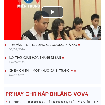
P
l
VÀI PHÚT DÀNH CHO QUẢNG BÁ
a
TRÀ VÂN – ĐHỊ DA DING CA COONG PRÁ XAY
y
06/08/2026
V
NƠI THỜI GIAN HÓA THÀNH DI SẢN
25/05/2026
i
CHIÊM CHIÊM – MỘT KHÚC CA BI TRÁNG
24/07/2026
d
e
PR'HAY CHR'NĂP BHLÂNG VOV4
o
EL NINO CHOOM K’CHƯT K’NỌO 49 ỰC MANƯIH LÊY