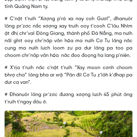
tỉnh Quảng Nam ty.
# C’nặt t’ruih “Xơợng p’rá xa nay coh Gươl”, đhanuôr
lâng pr’zơc nắc xơợng xay truih ooy t’cooh C’lâu Nhím
ặt đhị chr’val Đông Giang, thành phố Đà Nẵng, ma nưih
năl ghit ooy chr’năp văn hóa ma nưih Cơ Tu lâng năc
cung ma nưih lưch loom zư pa dưr lâng pa too pa
choom chr’năp văn hóa năc đoo đoọng ha lang p’niên.
# X’rịa t’ruih năc c’nặt t’ruih “Xay moon cơnh choom
bhrợ cha” lâng bha ar xrặ “Pân đil Cơ Tu z’lâh k’đhap pa
dưr ca van”.
# Đhanuôr lâng pr’zơc đương xơợng lưch 45 phút âng
t’ruih t’ngay đâu ớ.