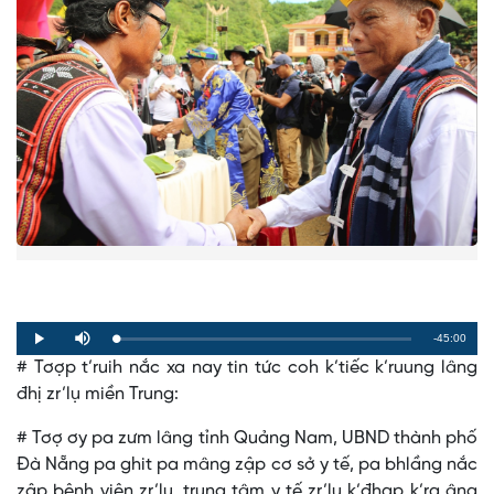
Remaining
-45:00
Loaded
:
Progress
:
Play
Mute
0%
0%
# Tơợp t’ruih nắc xa nay tin tức coh k’tiếc k’ruung lâng
Time
đhị zr’lụ miền Trung:
# Tơợ ơy pa zưm lâng tỉnh Quảng Nam, UBND thành phố
Đà Nẵng pa ghit pa mâng zập cơ sở y tế, pa bhlầng nắc
zập bệnh viện zr’lụ, trung tâm y tế zr’lụ k’đhap k’ra âng