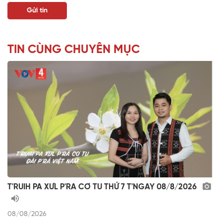
TIN CÙNG CHUYÊN MỤC
T'RUIH PA XƯL P'RA CƠ TU THỨ 7 T'NGAY 08/8/2026
08/08/2026