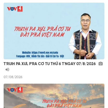
T'RUIH PA XƯL P'RA CƠ TU THỨ 6 T'NGAY 07/8/2026
07/08/2026