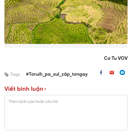
Cơ Tu VOV
#Tơruih_pa_xul_zâp_tơngay
Tags:
Viết bình luận