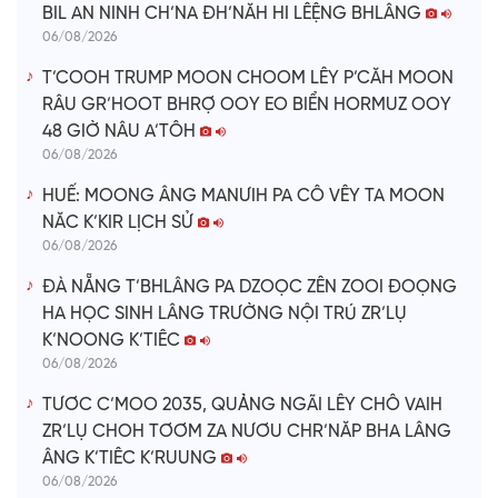
BIL AN NINH CH’NA ĐH’NĂH HI LÊỆNG BHLÂNG
06/08/2026
T’COOH TRUMP MOON CHOOM LÊY P’CĂH MOON
RÂU GR’HOOT BHRỢ OOY EO BIỂN HORMUZ OOY
48 GIỜ NÂU A’TÔH
06/08/2026
HUẾ: MOONG ÂNG MANƯIH PA CÔ VÊY TA MOON
NĂC K’KIR LỊCH SỬ
06/08/2026
ĐÀ NẴNG T’BHLÂNG PA DZOỌC ZÊN ZOOI ĐOỌNG
HA HỌC SINH LÂNG TRƯỜNG NỘI TRÚ ZR’LỤ
K’NOONG K’TIÊC
06/08/2026
TƯƠC C’MOO 2035, QUẢNG NGÃI LÊY CHÔ VAIH
ZR’LỤ CHOH TƠƠM ZA NƯƠU CHR’NĂP BHA LÂNG
ÂNG K’TIÊC K’RUUNG
06/08/2026