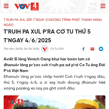
T'RUÍH PA XUL ZẤP T'NGAY (CHƯƠNG TRÌNH PHÁT THANH HÀNG
NGÀY)
T'RUIH PA XƯL P'RA CƠ TU THỨ 5
T'NGAY 4/6/2025
Thứ năm, 06:55, 04/06/2026
Cơ Tu VOV
Aviết Sĩ lâng Vơnich Oang bhui har bơơn lưm cớ
đhanuôr lâng pr’zơc coh t’ruih pa xưl p’rá Cơ Tu âng Đài
P’rá Việt Nam
Đhanuôr lâng pr’zơc chăp hơnh! Coh t’ruih t’ngay đâu,
thứ 5, t’ngay 4/6, a zi xay truih đoọng đhanuôr hêê
xơợng pazêng xa nay pa ghit cơnh đâu: