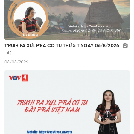
T'RUIH PA XƯL P'RA CƠ TU THỨ 5 T'NGAY 06/8/2026
06/08/2026