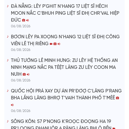
ĐÀ NẴNG: LÊY P'GHIT N’HANG 17 LIỆT SĨ HÊCH
MOON NẮC C’BHUH PING LIỆT SĨ ĐHỊ CHR’VAL HIỆP
ĐỨC
06/08/2026
BƠƠN LÊY PA XOỌNG N’HANG 12 LIỆT SĨ ĐHỊ CÔNG
VIÊN LÊ THỊ RIÊNG
06/08/2026
THỦ TƯỚNG LÊ MINH HƯNG: ZƯ LÊY HỆ THỐNG AN
NINH MẠNG NẮC PA TÊỆT LÂNG ZƯ LÊY COON MA
NƯIH
06/08/2026
QUỐC HỘI PRÁ XAY DỰ ÁN PR’ĐƠỢ C’LÂNG P’RANG
BHA LẦNG LÂNG BHRỢ T’VAIH THÀNH PHỐ T’MÊÊ
06/08/2026
SÔNG KÔN: 57 P’NONG K’ROỌC ĐOỌNG HA 19
PR’LOỌNG ĐHANUÔR A PĂNG LÂNG BHLÔ BỀN