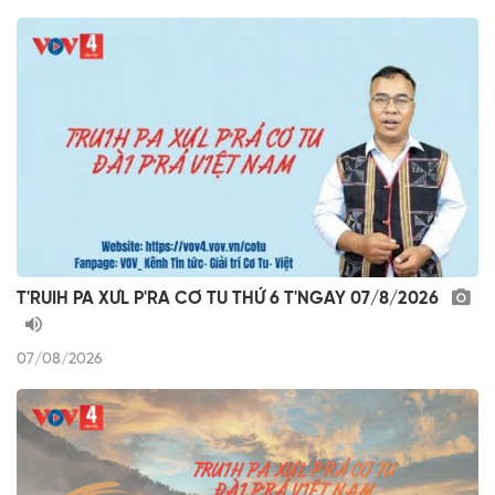
T'RUIH PA XƯL P'RA CƠ TU THỨ 6 T'NGAY 07/8/2026
07/08/2026