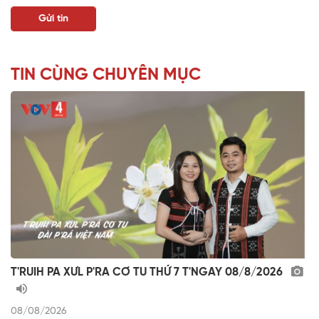
TIN CÙNG CHUYÊN MỤC
T'RUIH PA XƯL P'RA CƠ TU THỨ 7 T'NGAY 08/8/2026
08/08/2026