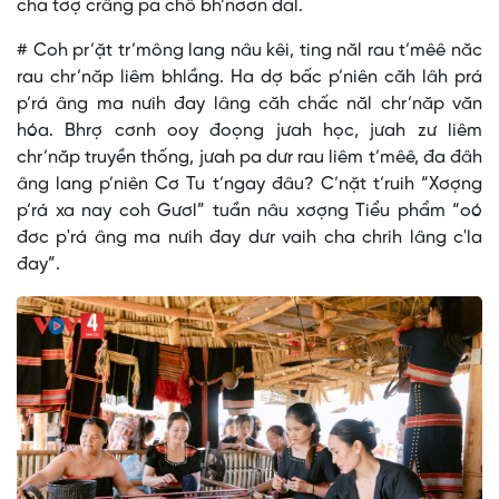
cha tơợ crâng pa chô bh’nơơn dal.
# Coh pr’ặt tr’mông lang nâu kêi, ting năl rau t’mêê năc
rau chr’năp liêm bhlầng. Ha dợ bấc p’niên căh lâh prá
p’rá âng ma nưih đay lâng căh chấc năl chr’năp văn
hóa. Bhrợ cơnh ooy đoọng jưah học, jưah zư liêm
chr’năp truyền thống, jưah pa dưr rau liêm t’mêê, đa đâh
âng lang p’niên Cơ Tu t’ngay đâu? C’nặt t’ruih “Xơợng
p’rá xa nay coh Gươl” tuần nâu xơợng Tiểu phẩm “oó
đơc p'rá âng ma nưih đay dưr vaih cha chrih lâng c'la
đay”.