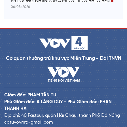
PR’LOỌNG ĐHANUÔR A PĂNG LÂNG BHLÔ BỀN
06/08/2026
Cơ quan thường trú khu vực Miền Trung - Đài TNVN
Giám đốc: PHẠM TẤN TƯ
Phó Giám đốc: A LĂNG DUY - Phó Giám đốc: PHAN
THANH HÀ
Địa chỉ: 40 Pasteur, quận Hải Châu, thành Phố Đà Nẵng
cotuvovmt@gmail.com