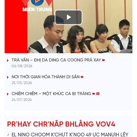
P
l
VÀI PHÚT DÀNH CHO QUẢNG BÁ
a
TRÀ VÂN – ĐHỊ DA DING CA COONG PRÁ XAY
y
06/08/2026
V
NƠI THỜI GIAN HÓA THÀNH DI SẢN
25/05/2026
i
CHIÊM CHIÊM – MỘT KHÚC CA BI TRÁNG
24/07/2026
d
e
PR'HAY CHR'NĂP BHLÂNG VOV4
o
EL NINO CHOOM K’CHƯT K’NỌO 49 ỰC MANƯIH LÊY