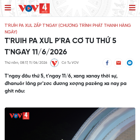
T'RUÍH PA XUL ZẤP T'NGAY (CHƯƠNG TRÌNH PHÁT THANH HÀNG
NGÀY)
T'RUIH PA XƯL P'RA CƠ TU THỨ 5
T'NGAY 11/6/2026
Thứ năm, 08:17, 11/06/2026
Cơ Tu VOV
T’ngay đâu thứ 5, t’ngay 11/6, xang xanay thời sự,
đhanuôr lâng pr’zơc đương xơợng pazêng xa nay pa
ghit nâu: