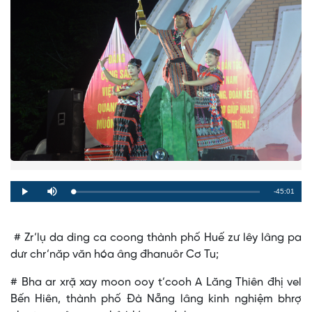
Remaining
-45:01
Loaded
:
Progress
:
Play
Mute
0%
0%
Time
# Zr’lụ da ding ca coong thành phố Huế zư lêy lâng pa
dưr chr’năp văn hóa âng đhanuôr Cơ Tu;
# Bha ar xrặ xay moon ooy t’cooh A Lăng Thiên đhị vel
Bến Hiên, thành phố Đà Nẵng lâng kinh nghiệm bhrợ