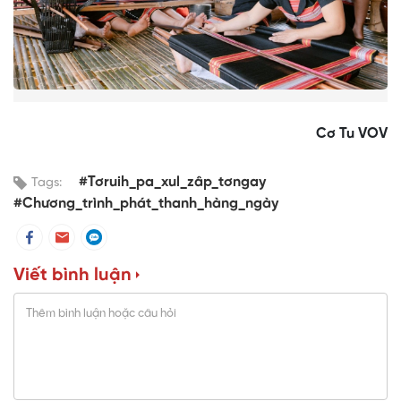
Cơ Tu VOV
#Tơruih_pa_xul_zâp_tơngay
Tags:
#Chương_trình_phát_thanh_hàng_ngày
Viết bình luận