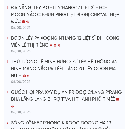
ĐÀ NẴNG: LÊY P'GHIT N’HANG 17 LIỆT SĨ HÊCH
MOON NẮC C’BHUH PING LIỆT SĨ ĐHỊ CHR’VAL HIỆP
ĐỨC
06/08/2026
BƠƠN LÊY PA XOỌNG N’HANG 12 LIỆT SĨ ĐHỊ CÔNG
VIÊN LÊ THỊ RIÊNG
06/08/2026
THỦ TƯỚNG LÊ MINH HƯNG: ZƯ LÊY HỆ THỐNG AN
NINH MẠNG NẮC PA TÊỆT LÂNG ZƯ LÊY COON MA
NƯIH
06/08/2026
QUỐC HỘI PRÁ XAY DỰ ÁN PR’ĐƠỢ C’LÂNG P’RANG
BHA LẦNG LÂNG BHRỢ T’VAIH THÀNH PHỐ T’MÊÊ
06/08/2026
SÔNG KÔN: 57 P’NONG K’ROỌC ĐOỌNG HA 19