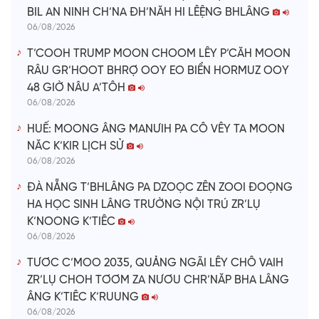
BIL AN NINH CH’NA ĐH’NĂH HI LÊỆNG BHLÂNG
06/08/2026
T’COOH TRUMP MOON CHOOM LÊY P’CĂH MOON
RÂU GR’HOOT BHRỢ OOY EO BIỂN HORMUZ OOY
48 GIỜ NÂU A’TÔH
06/08/2026
HUẾ: MOONG ÂNG MANƯIH PA CÔ VÊY TA MOON
NĂC K’KIR LỊCH SỬ
06/08/2026
ĐÀ NẴNG T’BHLÂNG PA DZOỌC ZÊN ZOOI ĐOỌNG
HA HỌC SINH LÂNG TRƯỜNG NỘI TRÚ ZR’LỤ
K’NOONG K’TIÊC
06/08/2026
TƯƠC C’MOO 2035, QUẢNG NGÃI LÊY CHÔ VAIH
ZR’LỤ CHOH TƠƠM ZA NƯƠU CHR’NĂP BHA LÂNG
ÂNG K’TIÊC K’RUUNG
06/08/2026