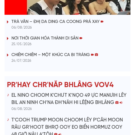
VÀI PHÚT DÀNH CHO QUẢNG BÁ
a
TRÀ VÂN – ĐHỊ DA DING CA COONG PRÁ XAY
y
06/08/2026
V
NƠI THỜI GIAN HÓA THÀNH DI SẢN
25/05/2026
i
CHIÊM CHIÊM – MỘT KHÚC CA BI TRÁNG
24/07/2026
d
e
PR'HAY CHR'NĂP BHLÂNG VOV4
o
EL NINO CHOOM K’CHƯT K’NỌO 49 ỰC MANƯIH LÊY
BIL AN NINH CH’NA ĐH’NĂH HI LÊỆNG BHLÂNG
06/08/2026
T’COOH TRUMP MOON CHOOM LÊY P’CĂH MOON
RÂU GR’HOOT BHRỢ OOY EO BIỂN HORMUZ OOY
48 GIỜ NÂU A’TÔH