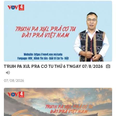
T'RUIH PA XƯL P'RA CƠ TU THỨ 6 T'NGAY 07/8/2026
07/08/2026