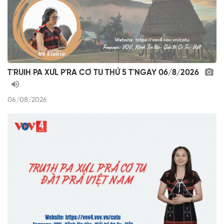
T'RUIH PA XƯL P'RA CƠ TU THỨ 5 T'NGAY 06/8/2026
06/08/2026