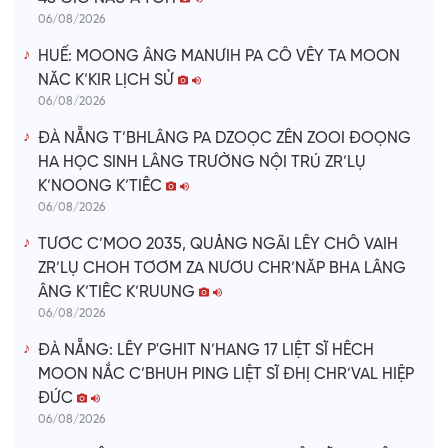
06/08/2026
HUẾ: MOONG ÂNG MANƯIH PA CÔ VÊY TA MOON
NĂC K’KIR LỊCH SỬ
06/08/2026
ĐÀ NẴNG T’BHLÂNG PA DZOỌC ZÊN ZOOI ĐOỌNG
HA HỌC SINH LÂNG TRƯỜNG NỘI TRÚ ZR’LỤ
K’NOONG K’TIÊC
06/08/2026
TƯƠC C’MOO 2035, QUẢNG NGÃI LÊY CHÔ VAIH
ZR’LỤ CHOH TƠƠM ZA NƯƠU CHR’NĂP BHA LÂNG
ÂNG K’TIÊC K’RUUNG
06/08/2026
ĐÀ NẴNG: LÊY P'GHIT N’HANG 17 LIỆT SĨ HÊCH
MOON NẮC C’BHUH PING LIỆT SĨ ĐHỊ CHR’VAL HIỆP
ĐỨC
06/08/2026