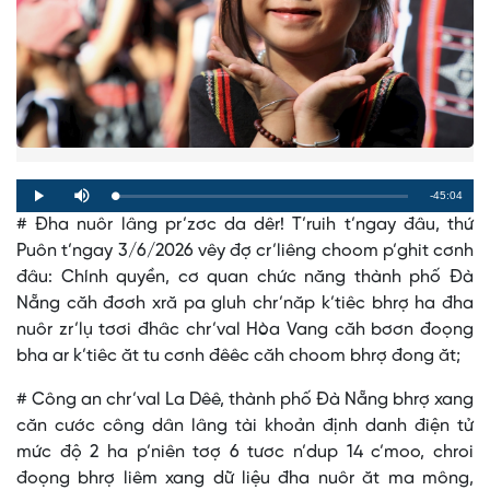
Remaining
-45:04
Loaded
:
Progress
:
Play
Mute
0%
0%
# Đha nuôr lâng pr’zơc da dêr! T’ruih t’ngay đâu, thứ
Time
Puôn t’ngay 3/6/2026 vêy đợ cr’liêng choom p’ghit cơnh
đâu: Chính quyền, cơ quan chức năng thành phố Đà
Nẵng căh đơơh xră pa gluh chr’năp k’tiêc bhrợ ha đha
nuôr zr’lụ tơơi đhâc chr’val Hòa Vang căh bơơn đoọng
bha ar k’tiêc ăt tu cơnh đêêc căh choom bhrợ đong ăt;
# Công an chr’val La Dêê, thành phố Đà Nẵng bhrợ xang
căn cước công dân lâng tài khoản định danh điện tử
mức độ 2 ha p’niên tơợ 6 tươc n’dup 14 c’moo, chroi
đoọng bhrợ liêm xang dữ liệu đha nuôr ăt ma mông,