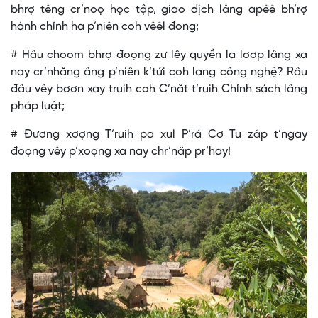
bhrợ têng cr’noọ học tập, giao dịch lâng apêê bh’rợ
hành chính ha p’niên coh vêêl đong;
# Hâu choom bhrợ đoọng zư lêy quyền la lơơp lâng xa
nay cr’nhăng âng p’niên k’tứi coh lang công nghệ? Râu
đâu vêy bơơn xay truih coh C’năt t’ruih Chính sách lâng
pháp luật;
# Đương xơợng T’ruih pa xul P’rá Cơ Tu zâp t’ngay
đoọng vêy p’xoọng xa nay chr’năp pr’hay!