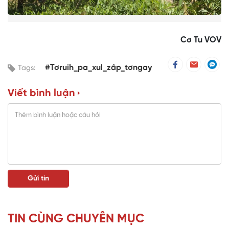
Cơ Tu VOV
#Tơruih_pa_xul_zâp_tơngay
Tags:
Viết bình luận
TIN CÙNG CHUYÊN MỤC