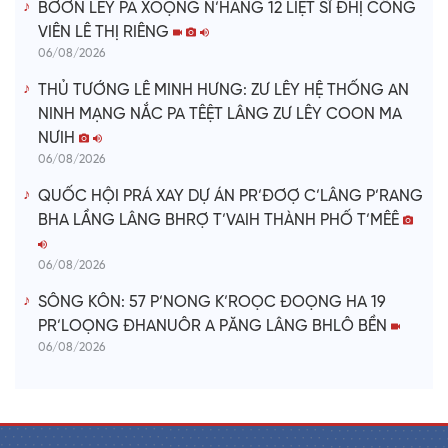
BƠƠN LÊY PA XOỌNG N’HANG 12 LIỆT SĨ ĐHỊ CÔNG
VIÊN LÊ THỊ RIÊNG
06/08/2026
THỦ TƯỚNG LÊ MINH HƯNG: ZƯ LÊY HỆ THỐNG AN
NINH MẠNG NẮC PA TÊỆT LÂNG ZƯ LÊY COON MA
NƯIH
06/08/2026
QUỐC HỘI PRÁ XAY DỰ ÁN PR’ĐƠỢ C’LÂNG P’RANG
BHA LẦNG LÂNG BHRỢ T’VAIH THÀNH PHỐ T’MÊÊ
06/08/2026
SÔNG KÔN: 57 P’NONG K’ROỌC ĐOỌNG HA 19
PR’LOỌNG ĐHANUÔR A PĂNG LÂNG BHLÔ BỀN
06/08/2026