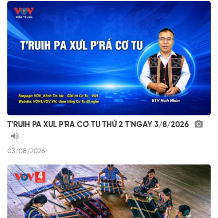
T'RUIH PA XƯL P'RA CƠ TU THỨ 2 T'NGAY 3/8/2026
03/08/2026