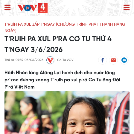
T'RUÍH PA XUL ZẤP T'NGAY (CHƯƠNG TRÌNH PHÁT THANH HÀNG
NGÀY)
T'RUIH PA XƯL P'RA CƠ TU THỨ 4
T'NGAY 3/6/2026
Thứ tư, 07:59, 03/06/2026
Cơ Tu VOV
Hôih Nhàn lâng Alăng Lợi hơnh deh dha nuôr lâng
pr’zơc đương xơợng T’ruih pa xul p’rá Cơ Tu âng Đài
P’rá Việt Nam