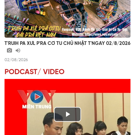
T'RUIH PA XƯL P'RA CƠ TU CHỦ NHẬT T'NGAY 02/8/2026
02/08/2026
PODCAST/ VIDEO
P
l