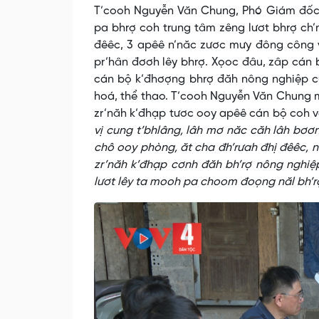
T’cooh Nguyễn Văn Chung, Phó Giám đốc 
pa bhrợ coh trung tâm zêng lươt bhrợ ch’
đêêc, 3 apêê n’năc zươc mưy đông công vụ
pr’hân đơơh lêy bhrợ. Xọoc đâu, zâp cán 
cán bộ k’đhơợng bhrợ đăh nông nghiệp cu
hoá, thể thao. T’cooh Nguyễn Văn Chung 
zr’năh k’đhạp tươc ooy apêê cán bộ coh v
vị cung t’bhlâng, lâh mơ năc căh lâh bơ
chô ooy phòng, ăt cha đh’rưah đhị đêêc, n’
zr’năh k’đhạp cơnh đăh bh’rợ nông nghiệ
lươt lêy ta mooh pa choom đoọng năl bh’r