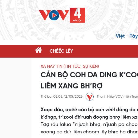
Việt
Tày
CHÊẾC LÊY
XA NAY TIN (TIN TỨC, SỰ KIỆN)
CÁN BỘ COH DA DING K’CO
LIÊM XANG BH’RỢ
Thứ ba, 08:05, 12/05/2026
Thanh Hiếu/VOV miền Tru
Xoọc đâu, apêê cán bộ coh vêêl đông da di
k’đhạp, tr’zooi đh’rưah đoọng bhrợ liêm xa
Tơợ râu lalua “n’jưah bhrợ, n’jưah pa ch
xoọng pa dưr liêm choom lêy bhrợ ha đhanu