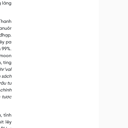
g lâng
 Thanh
hanuôr
’đhạp.
vêy pa
n 99%.
 moon
, ting
hr’val
h sách
râu tu
 chính
ê tươc
, tỉnh
it lêy