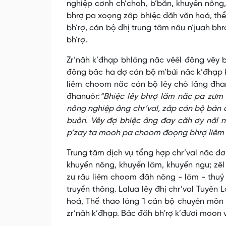
nghiệp cơnh ch’choh, b’băn, khuyến nông,
bhrợ pa xoọng zâp bhiệc đăh văn hoá, thể
bh’rợ, cán bộ đhị trung tâm nâu n’jưah b
bh’rợ.
Zr’năh k’đhạp bhlâng năc vêêl đông vêy
đông bâc ha dợ cán bộ m’bứi năc k’đhạp 
liêm choom năc cán bộ lêy chô lâng đhan
đhanuôr:
“Bhiệc lêy bhrợ lăm năc pa zưm
nông nghiệp âng chr’val, zâp cán bộ bán 
buôn. Vêy đợ bhiệc âng đay căh ơy năl 
p’zay ta mooh pa choom đoọng bhrợ liêm
Trung tâm dịch vụ tổng hợp chr’val năc đơn
khuyến nông, khuyến lâm, khuyến ngư; zêl
zư râu liêm choom đăh nông - lâm - thuỷ s
truyền thông. Lalua lêy đhị chr’val Tuyê
hoá, Thể thao lâng 1 cán bộ chuyên môn 
zr’năh k’đhạp. Bâc đăh bh’rợ k’đươi moon 