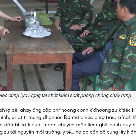
iệc cùng lực lượng tại chốt kiểm soát phòng chống cháy rừng
bh’rợ bêl ahay âng cấp chr’hoong cơnh k’đhơơng zư k’tiêc k
hính, pr’ăt tr’mung đhanuôr. Đợ mơ bhiệc bhrợ bâc, zr’năh 
c đăh bh’rợ k’đươi moon chuyên môn liêm ghit cơnh quy h
ng zư tài nguyên môi trường, y tế... ha dợ cán bộ cung lêy k’