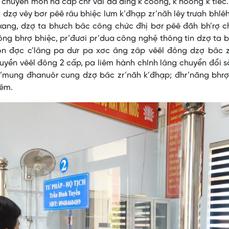
 chuyên môn ha cấp chr’val da ding k’coong, k’noong k’tiêc.
 dzợ vêy bơr pêê râu bhiệc lưm k’đhạp zr’năh lêy trưah bhlê
 xang, dzợ ta bhưch bâc công chức đhị bơr pêê đăh bh’rợ 
ông bhrợ bhiệc, pr’đươi pr’dua công nghệ thông tin dzợ ta 
n đợc c’lâng pa dưr pa xơc âng zâp vêêl đông dzợ bâc z
quyền vêêl đông 2 cấp, pa liêm hành chính lâng chuyển đổi 
tr’mung đhanuôr cung dzợ bâc zr’năh k’đhạp; đhr’năng bhr
iêm.