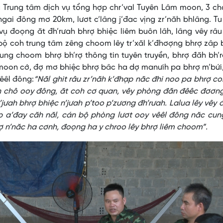
Trung tâm dịch vụ tổng hợp chr’val Tuyên Lâm moon, 3 ch
ngai đông mơ 20km, lươt c’lâng j’đac vịng zr’năh bhlâng. T
 đoọng ăt đh’rưah bhrợ bhiệc liêm buôn lâh, lâng vêy râu
bộ coh trung tâm zêng choom lêy tr’xăl k’đhơợng bhrợ zâp 
ng choom bhrợ bh’rợ thông tin tuyên truyền, bhrợ đăh bh’
moon cớ, đợ mơ bhiệc bhrợ bâc ha dợ manưih pa bhrợ m’bứi
êêl đông:
“Năl ghit râu zr’năh k’đhạp năc đhi noo pa bhrợ c
ơn chô ooy đông, ăt coh cơ quan, vêy phòng đăn đêêc đơơn
jưah bhrợ bhiệc n’jưah p’too p’zương đh’rưah. Lalua lêy vêy 
p a’đay căh năl, cán bộ phòng lươt ooy vêêl đông năc cun
ợ n’năc ha cơnh, đoọng ha y chroo lêy bhrợ liêm choom”.