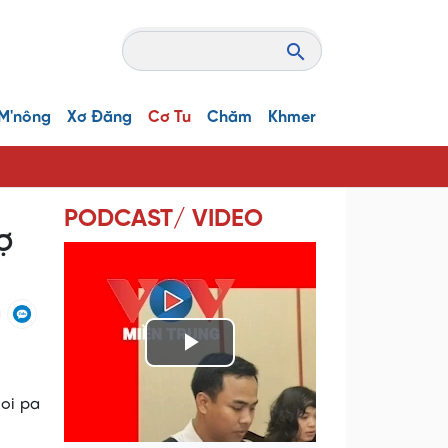
M'nông
Xơ Đăng
Cơ Tu
Chăm
Khmer
PODCAST/ VIDEO
Ợ
P
l
ooi pa