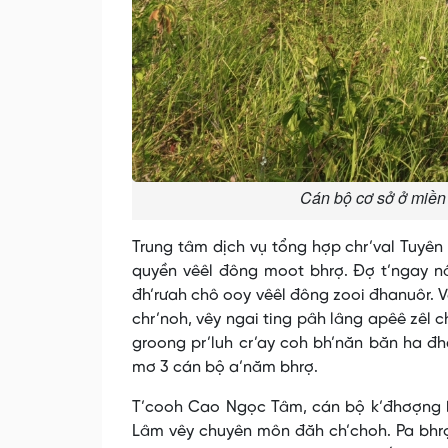
Cán bộ cơ sở ở miền 
Trung tâm dịch vụ tổng hợp chr’val Tuyên 
quyền vêêl đông moot bhrợ. Đợ t’ngay n
đh’rưah chô ooy vêêl đông zooi đhanuôr. 
chr’noh, vêy ngai ting pâh lâng apêê zêl 
groong pr’luh cr’ay coh bh’năn băn ha đ
mơ 3 cán bộ a’năm bhrợ.
T’cooh Cao Ngọc Tâm, cán bộ k’đhơợng b
Lâm vêy chuyên môn đăh ch’choh. Pa bhrợ