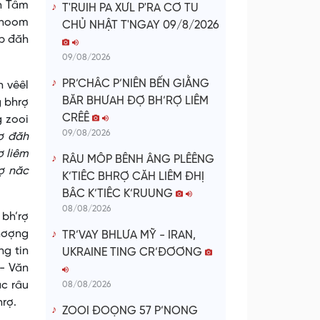
oh Tâm
T'RUIH PA XƯL P'RA CƠ TU
 choom
CHỦ NHẬT T'NGAY 09/8/2026
âp đăh
09/08/2026
PR’CHÂC P’NIÊN BẾN GIẰNG
 vêêl
BĂR BHƯAH ĐỢ BH’RỢ LIÊM
 bhrợ
CRÊÊ
g zooi
09/08/2026
ợ đăh
ợ liêm
RÂU MÔP BÊNH ÂNG PLÊÊNG
ợ năc
K’TIÊC BHRỢ CĂH LIÊM ĐHỊ
BÂC K’TIÊC K’RUUNG
08/08/2026
 bh’rợ
đhơợng
TR’VAY BHLƯA MỸ - IRAN,
ng tin
UKRAINE TING CR’ĐƠƠNG
 - Văn
âc râu
08/08/2026
hrợ.
ZOOI ĐOỌNG 57 P’NONG