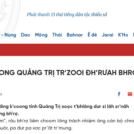
 - Nùng
Dao
Mông
Thái
Bahnar
Ê đê
Jarai
K'Ho
ONG QUẢNG TRỊ TR’ZOOI ĐH’RƯAH BHR
ng
ng k’coong tỉnh Quảng Trị xoọc t’bhlâng dưr zi lâh zr’năh
ng bh’rợ.
oom”, râu bh’rợ liêm choom lâng trách nhiệm âng cán bộ chr
ôr, pa dưr pa xơc pr’ăt tr’mung.