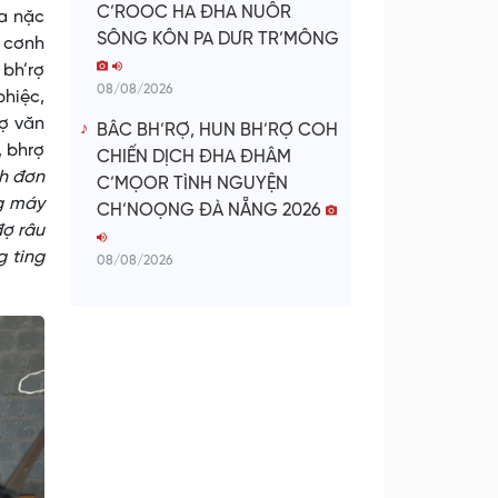
C’ROOC HA ĐHA NUÔR
a nặc
SÔNG KÔN PA DƯR TR’MÔNG
u cơnh
 bh’rợ
08/08/2026
bhiệc,
rợ văn
BÂC BH’RỢ, HUN BH’RỢ COH
, bhrợ
CHIẾN DỊCH ĐHA ĐHÂM
oh đơn
C’MỌOR TÌNH NGUYỆN
g máy
CH’NOỌNG ĐÀ NẴNG 2026
đợ râu
g ting
08/08/2026