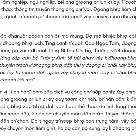
 lâm nghiệp, ngư nghiệp, zêl cha groong pr’luh cr’ay. T’co
 thao, thông tin truyền thông âng chr’val. Đọong bhrợ liêm
hrợ, n’jưah tr’mooh pr’choom tơợ apêê vêy chuyên môn đhị z
 bâc đhanuôr acoon coh ăt ma mung. Đợ mơ bhiệc bhrợ coh
k’đhơợng bhrợ lưch. Ting cơnh t’cooh Cao Ngọc Tâm, đoọng
uôr, pa zưm đh’rưah lâng Bí thư Chi bộ, Trưởng vêêl đoọn
 lâng zâp cán bộ Phòng Kinh tế bêl ahay vêy k’đhơợng bhr
chuyên trách k’đhơợng bhrợ đăh thú y đoọng cr’chăl xay bhr
năc lêy ta mooh đăh apêê vêy chuyên môn, ooy cr’chăl bhr
 choom lâh mơ”.
 vị “tích hợp” bhrợ zâp dịch vụ công chr’năp cơnh: Xay bhrợ
 cha groong pr’luh cr’ay ooy tơơm chr’noh, bh’năn băn; k’
ản; bhrợ zâp bh’rợ đăh văn hoá, thể thao, du lịch lâng thô
n Lâm xoọc đâu, 2 cán bộ chuyên môn đăh bh’rợ Truyền thông
đăh ch’choh. Đợ t’ngay tr’nơợp bhrợ coh trung tâm, vêy b
vêy chuyên môn liêm ghit, ha dợ cán bộ cung lêy k’đhơợng b