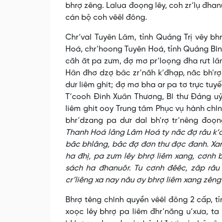
bhrợ zêng. Lalua đoọng lêy, coh zr’lụ đh
cán bộ coh vêêl đông.
Chr’val Tuyên Lâm, tỉnh Quảng Trị vêy bh
Hoá, chr’hoong Tuyên Hoá, tỉnh Quảng Bìn
căh ăt pa zưm, đợ mơ pr’loọng đha rưt lâ
Hân đhơ dzợ bâc zr’năh k’đhạp, năc bh’rợ
dưr liêm ghit; đợ mơ bha ar pa tơ trực tuy
T’cooh Đinh Xuân Thương, Bí thư Đảng u
liêm ghit ooy Trung tâm Phục vụ hành chín
bhr’dzang pa dưr dal bh’rợ tr’nêng đoọ
Thanh Hoá lâng Lâm Hoá ty năc đợ râu k’đ
bâc bhlâng, bâc đợ đơn thư đợc đanh. Xang
ha đhị, pa zưm lêy bhrợ liêm xang, cơnh 
sách ha đhanuôr. Tu cơnh đêêc, zâp râu 
cr’liêng xa nay nâu ơy bhrợ liêm xang zêng
Bhrợ têng chính quyền vêêl đông 2 cấp, tỉ
xoọc lêy bhrợ pa liêm đhr’năng u’xưa, ta