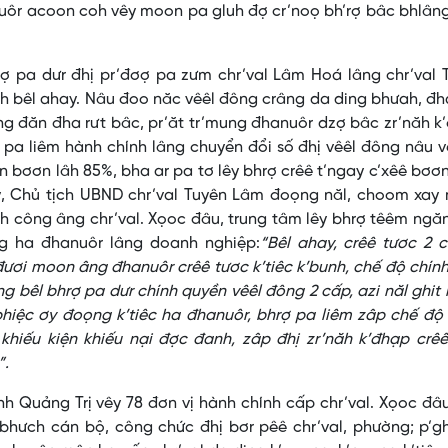
anuôr acoon coh vêy moon pa gluh đợ cr’noọ bh’rợ bâc bhlân
rợ pa dưr đhị pr’đơợ pa zưm chr’val Lâm Hoá lâng chr’val
h bêl ahay. Nâu đoo năc vêêl đông crâng da ding bhưah, đ
ng đăn đha rưt bâc, pr’ăt tr’mung đhanuôr dzợ bâc zr’năh k
 pa liêm hành chính lâng chuyển đổi số đhị vêêl đông nâu 
ến bơơn lâh 85%, bha ar pa tơ lêy bhrợ crêê t’ngay c’xêê bơơ
ỷ, Chủ tịch UBND chr’val Tuyên Lâm đoọng năl, choom xay
h công âng chr’val. Xọoc đâu, trung tâm lêy bhrợ têêm ngăn
ng ha đhanuôr lâng doanh nghiệp:
“Bêl ahay, crêê tươc 2 c
ươi moon âng đhanuôr crêê tươc k’tiêc k’bunh, chế độ chín
 bêl bhrợ pa dưr chính quyền vêêl đông 2 cấp, azi năl ghit 
bhiệc ơy đoọng k’tiêc ha đhanuôr, bhrợ pa liêm zâp chế độ
khiếu kiện khiếu nại đợc đanh, zâp đhị zr’năh k’đhạp crê
”.
nh Quảng Trị vêy 78 đơn vị hành chính cấp chr’val. Xọoc đâu
 bhưch cán bộ, công chức đhị bơr pêê chr’val, phường; p’gh