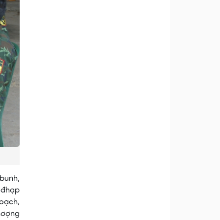
’bunh,
k’đhạp
oạch,
đhơợng