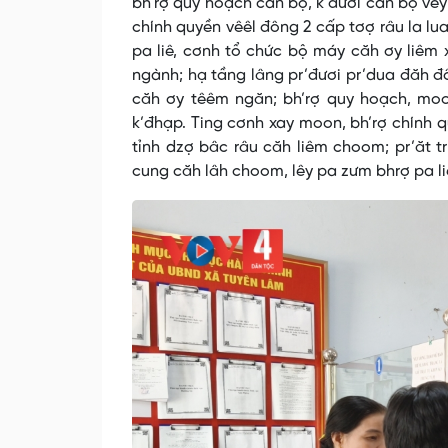
bh’rợ quy hoạch cán bộ, k’đươi cán bộ vêy
chính quyền vêêl đông 2 cấp tơợ râu la lua
pa liê, cơnh tổ chức bộ máy căh ơy liêm
ngành; hạ tầng lâng pr’đươi pr’dua đăh đ
căh ơy têêm ngăn; bh’rợ quy hoạch, moo
k’đhạp. Ting cơnh xay moon, bh’rợ chính 
tỉnh dzợ bâc râu căh liêm choom; pr’ăt 
cung căh lâh choom, lêy pa zưm bhrợ pa l