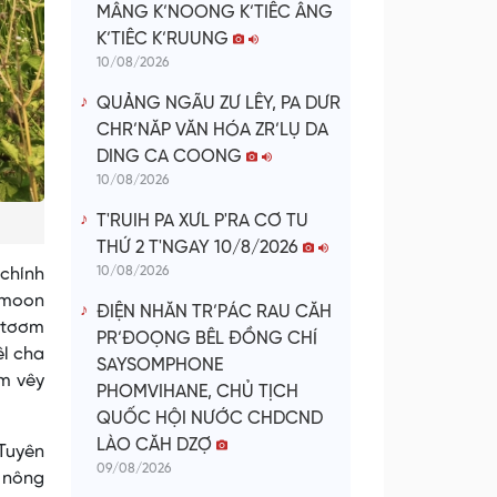
MÂNG K’NOONG K’TIÊC ÂNG
K’TIÊC K’RUUNG
10/08/2026
QUẢNG NGÃU ZƯ LÊY, PA DƯR
CHR’NĂP VĂN HÓA ZR’LỤ DA
DING CA COONG
10/08/2026
T'RUIH PA XƯL P'RA CƠ TU
THỨ 2 T'NGAY 10/8/2026
10/08/2026
 chính
 moon
ĐIỆN NHĂN TR’PÁC RAU CĂH
a tơơm
PR’ĐOỌNG BÊL ĐỒNG CHÍ
êl cha
SAYSOMPHONE
âm vêy
PHOMVIHANE, CHỦ TỊCH
QUỐC HỘI NƯỚC CHDCND
LÀO CĂH DZỢ
Tuyên
09/08/2026
ợ nông