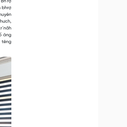
 Bh’rợ
h bhrợ
chuyên
bhưch,
r’năh
số âng
ợ têng