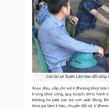
Cán bộ xã Tuyên Lâm trao đổi công v
Xoọc đâu, cấp chr’val k’đhơợng bhrợ bâc 
k’rong bhrợ công, quy hoạch, bh’rợ hành c
bhlâng ha pêê cán bộ coh vêêl đông. Bâ
bhrợ pa liêm k’tiêc, chuyển đổi số, k’đhơợ