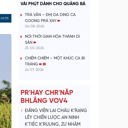
a
VÀI PHÚT DÀNH CHO QUẢNG BÁ
y
TRÀ VÂN – ĐHỊ DA DING CA
Remaining
-10:55
COONG PRÁ XAY
V
06/08/2026
Time
NƠI THỜI GIAN HÓA THÀNH DI
i
SẢN
25/05/2026
d
CHIÊM CHIÊM – MỘT KHÚC CA BI
e
TRÁNG
24/07/2026
o
PR'HAY CHR'NĂP
BHLÂNG VOV4
ĐẢNG VIÊN LAI CHÂU K’RANG
LÊY CHIẾN LƯỢC AN NINH
K’TIÊC K’RUUNG, ZƯ NHÂM