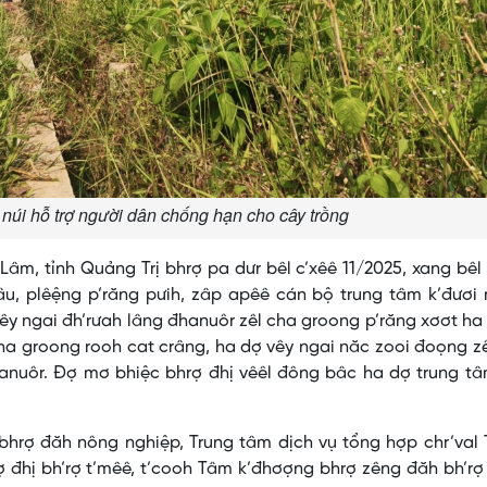
núi hỗ trợ người dân chống hạn cho cây trồng
Lâm, tỉnh Quảng Trị bhrợ pa dưr bêl c’xêê 11/2025, xang bêl
âu, plêệng p’răng pưih, zâp apêê cán bộ trung tâm k’đươi
Vêy ngai đh’rưah lâng đhanuôr zêl cha groong p’răng xơơt h
cha groong rooh cat crâng, ha dợ vêy ngai năc zooi đoọng z
hanuôr. Đợ mơ bhiệc bhrợ đhị vêêl đông bâc ha dợ trung t
hrợ đăh nông nghiệp, Trung tâm dịch vụ tổng hợp chr’val 
 đhị bh’rợ t’mêê, t’cooh Tâm k’đhơợng bhrợ zêng đăh bh’r