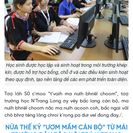
Học sinh được học tập và sinh hoạt trong môi trường khép
kín, được hỗ trợ học bổng, chỗ ở và các điều kiện sinh hoạt
theo quy định, tạo nền tảng để các em phát triển toàn diện.
Tơợ lâh 50 c’moo “t’vaih ma nưih bhriêl choom”, tơợ
trường học N’Trang Lơng ơy vêy bấc lang cán bộ, ma
nưih bhriêl choom năc ma nưih acoon coh, bấc ngai văl
chô bhrợ têng lâng chroi k’rong pa dưr vel đong đay./.
NỬA THẾ KỶ “ƯƠM MẦM CÁN BỘ” TỪ MÁI