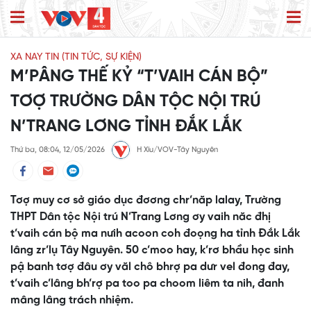
XA NAY TIN (TIN TỨC, SỰ KIỆN)
M’PÂNG THẾ KỶ “T’VAIH CÁN BỘ”
TƠỢ TRƯỜNG DÂN TỘC NỘI TRÚ
N’TRANG LƠNG TỈNH ĐẮK LẮK
Thứ ba, 08:04, 12/05/2026
H Xíu/VOV-Tây Nguyên
Tơợ muy cơ sở giáo dục đơơng chr’năp lalay, Trường
THPT Dân tộc Nội trú N’Trang Lơng ơy vaih năc đhị
t’vaih cán bộ ma nưih acoon coh đoọng ha tỉnh Đắk Lắk
lâng zr’lụ Tây Nguyên. 50 c’moo hay, k’rơ bhầu học sinh
pậ banh tơợ đâu ơy văl chô bhrợ pa dưr vel đong đay,
t’vaih c’lâng bh’rợ pa too pa choom liêm ta nih, đanh
mâng lâng trách nhiệm.