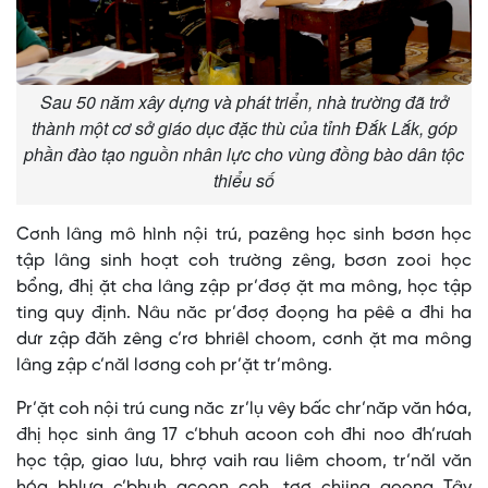
Sau 50 năm xây dựng và phát triển, nhà trường đã trở
thành một cơ sở giáo dục đặc thù của tỉnh Đắk Lắk, góp
phần đào tạo nguồn nhân lực cho vùng đồng bào dân tộc
thiểu số
Cơnh lâng mô hình nội trú, pazêng học sinh bơơn học
tập lâng sinh hoạt coh trường zêng, bơơn zooi học
bổng, đhị ặt cha lâng zập pr’đơợ ặt ma mông, học tập
ting quy định. Nâu năc pr’đơợ đoọng ha pêê a đhi ha
dưr zập đăh zêng c’rơ bhriêl choom, cơnh ặt ma mông
lâng zập c’năl lơơng coh pr’ặt tr’mông.
Pr’ặt coh nội trú cung năc zr’lụ vêy bấc chr’năp văn hóa,
đhị học sinh âng 17 c’bhuh acoon coh đhi noo đh’rưah
học tập, giao lưu, bhrợ vaih rau liêm choom, tr’năl văn
hóa bhlưa c’bhuh acoon coh, tơợ chiing goong Tây