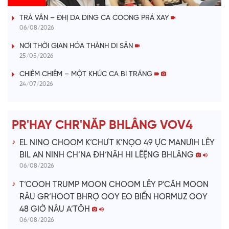
a
TRÀ VÂN – ĐHỊ DA DING CA COONG PRÁ XAY
y
06/08/2026
V
NƠI THỜI GIAN HÓA THÀNH DI SẢN
25/05/2026
i
CHIÊM CHIÊM – MỘT KHÚC CA BI TRÁNG
24/07/2026
d
e
PR'HAY CHR'NĂP BHLÂNG VOV4
o
EL NINO CHOOM K’CHƯT K’NỌO 49 ỰC MANƯIH LÊY
BIL AN NINH CH’NA ĐH’NĂH HI LÊỆNG BHLÂNG
06/08/2026
T’COOH TRUMP MOON CHOOM LÊY P’CĂH MOON
RÂU GR’HOOT BHRỢ OOY EO BIỂN HORMUZ OOY
48 GIỜ NÂU A’TÔH
06/08/2026