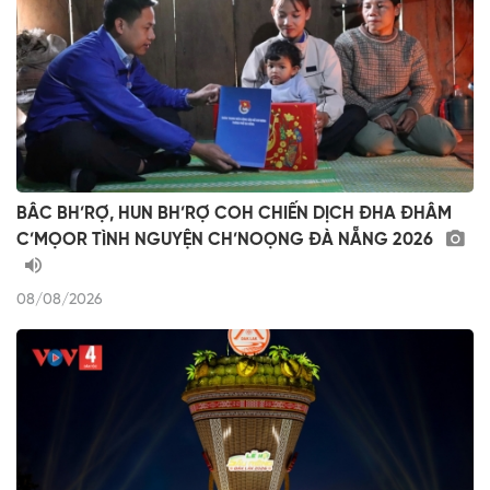
BÂC BH’RỢ, HUN BH’RỢ COH CHIẾN DỊCH ĐHA ĐHÂM
C’MỌOR TÌNH NGUYỆN CH’NOỌNG ĐÀ NẴNG 2026
08/08/2026