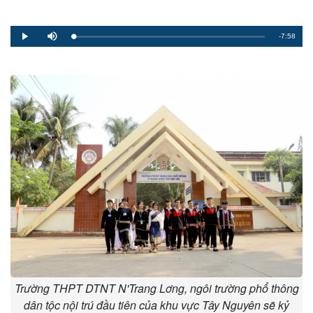
Remaining
-7:58
Loaded
:
Progress
:
Play
Mute
0%
0%
Time
Trường THPT DTNT N'Trang Lơng, ngôi trường phổ thông
dân tộc nội trú đầu tiên của khu vực Tây Nguyên sẽ kỷ