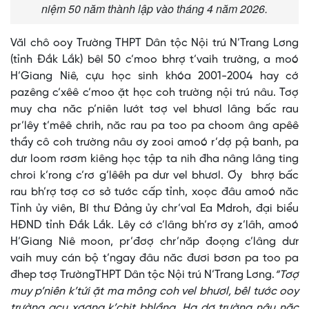
niệm 50 năm thành lập vào tháng 4 năm 2026.
Văl chô ooy Trường THPT Dân tộc Nội trú N’Trang Lơng
(tỉnh Đắk Lắk) bêl 50 c’moo bhrợ t’vaih trường, a moó
H’Giang Niê, cựu học sinh khóa 2001-2004 hay cớ
pazêng c’xêê c’moo ặt học coh trường nội trú nâu. Tơợ
muy cha năc p’niên lướt tơợ vel bhươl lâng bấc rau
pr’lêy t’mêê chrih, năc rau pa too pa choom âng apêê
thầy cô coh trường nâu ơy zooi amoó r’dợ pậ banh, pa
dưr loom rơơm kiêng học tập ta nih đha nâng lâng ting
chroi k’rong c’rơ g’lêêh pa dưr vel bhươl. Ơy bhrợ bấc
rau bh’rợ tơợ cơ sở tước cấp tỉnh, xoọc đâu amoó năc
Tỉnh ủy viên, Bí thư Đảng ủy chr’val Ea Mdroh, đại biểu
HĐND tỉnh Đắk Lắk. Lêy cớ c’lâng bh’rơ ơy z’lâh, amoó
H’Giang Niê moon, pr’đơợ chr’năp đoọng c’lâng dưr
vaih muy cán bộ t’ngay đâu năc đươi bơơn pa too pa
đhep tơợ TrườngTHPT Dân tộc Nội trú N’Trang Lơng.
“Tơợ
muy p’niên k’tứi ặt ma mông coh vel bhươl, bêl tước ooy
trường acu xơợng k’chit bhlầng. Ha dợ trường nâu năc