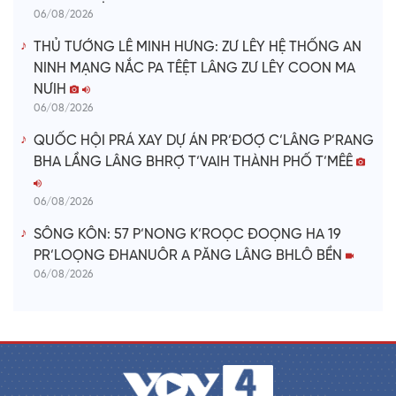
06/08/2026
THỦ TƯỚNG LÊ MINH HƯNG: ZƯ LÊY HỆ THỐNG AN
NINH MẠNG NẮC PA TÊỆT LÂNG ZƯ LÊY COON MA
NƯIH
06/08/2026
QUỐC HỘI PRÁ XAY DỰ ÁN PR’ĐƠỢ C’LÂNG P’RANG
BHA LẦNG LÂNG BHRỢ T’VAIH THÀNH PHỐ T’MÊÊ
06/08/2026
SÔNG KÔN: 57 P’NONG K’ROỌC ĐOỌNG HA 19
PR’LOỌNG ĐHANUÔR A PĂNG LÂNG BHLÔ BỀN
06/08/2026