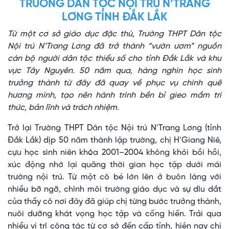
TRƯỜNG DÂN TỘC NỘI TRÚ N’TRANG
LƠNG TỈNH ĐẮK LẮK
Từ một cơ sở giáo dục đặc thù, Trường THPT Dân tộc
Nội trú N’Trang Lơng đã trở thành “vườn ươm” nguồn
cán bộ người dân tộc thiểu số cho tỉnh Đắk Lắk và khu
vực Tây Nguyên. 50 năm qua, hàng nghìn học sinh
trưởng thành từ đây đã quay về phục vụ chính quê
hương mình, tạo nên hành trình bền bỉ gieo mầm tri
thức, bản lĩnh và trách nhiệm.
Trở lại Trường THPT Dân tộc Nội trú N’Trang Lơng (tỉnh
Đắk Lắk) dịp 50 năm thành lập trường, chị H’Giang Niê,
cựu học sinh niên khóa 2001–2004 không khỏi bồi hồi,
xúc động nhớ lại quãng thời gian học tập dưới mái
trường nội trú. Từ một cô bé lớn lên ở buôn làng với
nhiều bỡ ngỡ, chính môi trường giáo dục và sự dìu dắt
của thầy cô nơi đây đã giúp chị từng bước trưởng thành,
nuôi dưỡng khát vọng học tập và cống hiến. Trải qua
nhiều vị trí công tác từ cơ sở đến cấp tỉnh, hiện nay chị