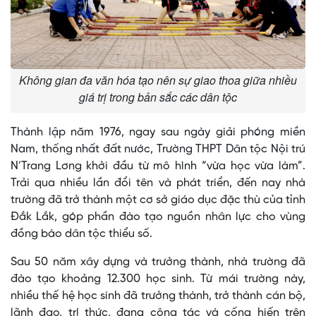
Không gian đa văn hóa tạo nên sự giao thoa giữa nhiều
giá trị trong bản sắc các dân tộc
Thành lập năm 1976, ngay sau ngày giải phóng miền
Nam, thống nhất đất nước, Trường THPT Dân tộc Nội trú
N’Trang Lơng khởi đầu từ mô hình “vừa học vừa làm”.
Trải qua nhiều lần đổi tên và phát triển, đến nay nhà
trường đã trở thành một cơ sở giáo dục đặc thù của tỉnh
Đắk Lắk, góp phần đào tạo nguồn nhân lực cho vùng
đồng bào dân tộc thiểu số.
Sau 50 năm xây dựng và trưởng thành, nhà trường đã
đào tạo khoảng 12.300 học sinh. Từ mái trường này,
nhiều thế hệ học sinh đã trưởng thành, trở thành cán bộ,
lãnh đạo, trí thức, đang công tác và cống hiến trên