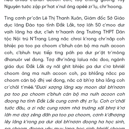
Nguyên tước zập pr’hat x’nưl âng apêê zr’lụ, chr’hoong.
Ting cơnh pr’căn Lê Thị Thanh Xuân, Giám đốc Sở Giáo
dục lâng Đào tạo tỉnh Đắk Lắk, tơợ lâh 50 c’moo dưr
vaih lâng ha dưr, c’leh tr’haanh âng Trường THPT Dân
tộc Nội trú N’Trang Lơng năc chroi k’rong chr’năp coh
bhiệc pa too pa choom c’bhuh cán bộ ma nưih acoon
coh, c’bhuh trực tiếp ting pâh pa dưr pr’ặt tr’mông
đhanuôr vel đong. Tơợ đhr’năng lalua năc đoo, ngành
giáo dục Đắk Lắk ơy năl ghit bhiệc pa dưr c’rơ bhriêl
choom âng ma nưih acoon coh, pa bhlầng năcc pa
choom cán bộ đhị vel đong, năc cớ bh’rợ bha lầng coh
cr’chăl t’mêê.
“Đươi xơợng lâng xay moon dal bh’nơơn
pa too pa choom c’bhuh cán bộ ma nưih acoon coh
đoọng ha tỉnh Đắk Lắk cung cơnh đhị zr’lụ. Coh cr’chăl
tước đâu, a zi năc cung rơơm nhà trường xăl bhrợ k’rơ
lâh mơ dzợ zêng đăh pa too pa choom, cơnh k’đhơợng
lêy lâng k’rong pa dưr dal bh’nơơn đoọng ha học sinh,
pa choom đoọng vêy muy lang học sinh bhriêl choom