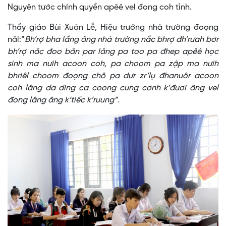
Nguyên tước chính quyền apêê vel đong coh tỉnh.
Thầy giáo Bùi Xuân Lễ, Hiệu trưởng nhà trường đoọng
năl:“
Bh’rợ bha lầng âng nhà trường nắc bhrợ đh’rưah bơr
bh’rợ năc đoo băn par lâng pa too pa đhep apêê học
sinh ma nưih acoon coh, pa choom pa zập ma nưih
bhriêl choom đoọng chô pa dưr zr’lụ đhanuôr acoon
coh lâng da ding ca coong cung cơnh k’đươi âng vel
đong lâng âng k’tiếc k’ruung”.