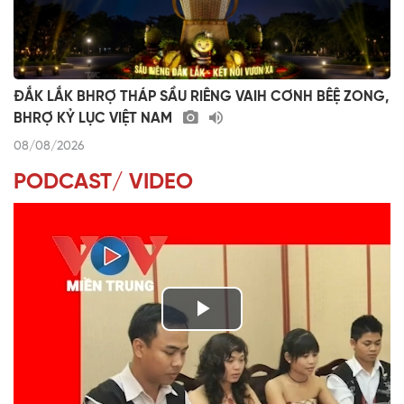
ĐẮK LẮK BHRỢ THÁP SẦU RIÊNG VAIH CƠNH BÊỆ ZONG,
BHRỢ KỶ LỤC VIỆT NAM
08/08/2026
PODCAST/ VIDEO
P
l
VÀI PHÚT DÀNH CHO QUẢNG BÁ