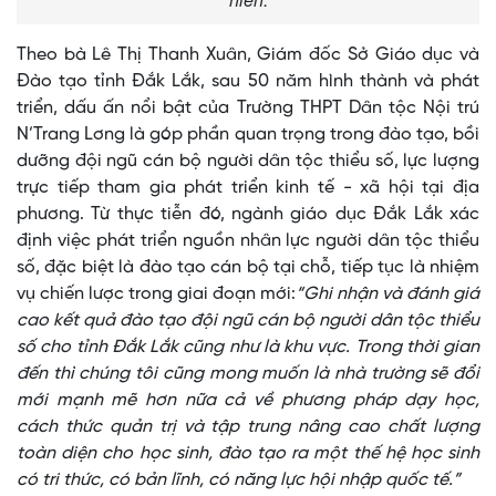
Theo bà Lê Thị Thanh Xuân, Giám đốc Sở Giáo dục và
Đào tạo tỉnh Đắk Lắk, sau 50 năm hình thành và phát
triển, dấu ấn nổi bật của Trường THPT Dân tộc Nội trú
N’Trang Lơng là góp phần quan trọng trong đào tạo, bồi
dưỡng đội ngũ cán bộ người dân tộc thiểu số, lực lượng
trực tiếp tham gia phát triển kinh tế - xã hội tại địa
phương. Từ thực tiễn đó, ngành giáo dục Đắk Lắk xác
định việc phát triển nguồn nhân lực người dân tộc thiểu
số, đặc biệt là đào tạo cán bộ tại chỗ, tiếp tục là nhiệm
vụ chiến lược trong giai đoạn mới:
“Ghi nhận và đánh giá
cao kết quả đào tạo đội ngũ cán bộ người dân tộc thiểu
số cho tỉnh Đắk Lắk cũng như là khu vực. Trong thời gian
đến thì chúng tôi cũng mong muốn là nhà trường sẽ đổi
mới mạnh mẽ hơn nữa cả về phương pháp dạy học,
cách thức quản trị và tập trung nâng cao chất lượng
toàn diện cho học sinh, đào tạo ra một thế hệ học sinh
có tri thức, có bản lĩnh, có năng lực hội nhập quốc tế.”