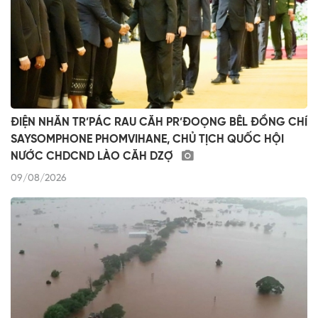
ĐIỆN NHĂN TR’PÁC RAU CĂH PR’ĐOỌNG BÊL ĐỒNG CHÍ
SAYSOMPHONE PHOMVIHANE, CHỦ TỊCH QUỐC HỘI
NƯỚC CHDCND LÀO CĂH DZỢ
09/08/2026