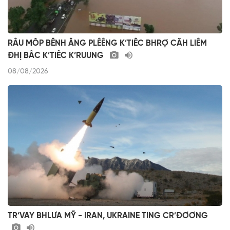
RÂU MÔP BÊNH ÂNG PLÊÊNG K’TIÊC BHRỢ CĂH LIÊM
ĐHỊ BÂC K’TIÊC K’RUUNG
08/08/2026
TR’VAY BHLƯA MỸ - IRAN, UKRAINE TING CR’ĐƠƠNG