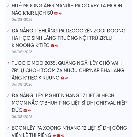
HUẾ: MOONG ÂNG MANƯIH PA CÔ VÊY TA MOON
NĂC K’KIR LỊCH SỬ
06/08/2026
ĐÀ NẴNG T’BHLÂNG PA DZOỌC ZÊN ZOOI ĐOỌNG
HA HỌC SINH LÂNG TRƯỜNG NỘI TRÚ ZR’LỤ
K’NOONG K’TIÊC
06/08/2026
TƯƠC C’MOO 2035, QUẢNG NGÃI LÊY CHÔ VAIH
ZR’LỤ CHOH TƠƠM ZA NƯƠU CHR’NĂP BHA LÂNG
ÂNG K’TIÊC K’RUUNG
06/08/2026
ĐÀ NẴNG: LÊY P'GHIT N’HANG 17 LIỆT SĨ HÊCH
MOON NẮC C’BHUH PING LIỆT SĨ ĐHỊ CHR’VAL HIỆP
ĐỨC
06/08/2026
BƠƠN LÊY PA XOỌNG N’HANG 12 LIỆT SĨ ĐHỊ CÔNG
VIÊN LÊ THỊ RIÊNG