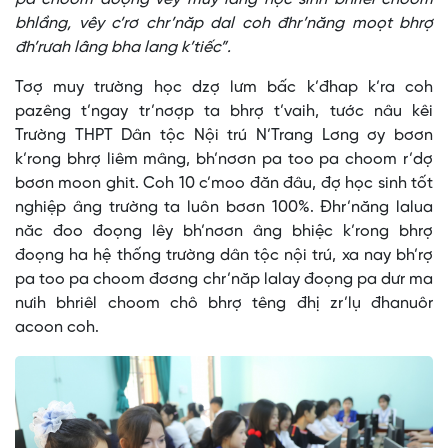
bhlầng, vêy c’rơ chr’năp dal coh đhr’năng moọt bhrợ
đh’rưah lâng bha lang k’tiếc”.
Tơợ muy trường học dzợ lưm bấc k’đhap k’ra coh
pazêng t’ngay tr’nơợp ta bhrợ t’vaih, tước nâu kêi
Trường THPT Dân tộc Nội trú N’Trang Lơng ơy bơơn
k’rong bhrợ liêm mâng, bh’nơơn pa too pa choom r’dợ
bơơn moon ghit. Coh 10 c’moo đăn đâu, đợ học sinh tốt
nghiệp âng trường ta luôn bơơn 100%. Đhr’năng lalua
năc đoo đoọng lêy bh’nơơn âng bhiệc k’rong bhrợ
đoọng ha hệ thống trường dân tộc nội trú, xa nay bh’rợ
pa too pa choom đơơng chr’năp lalay đoọng pa dưr ma
nưih bhriêl choom chô bhrợ têng đhị zr’lụ đhanuôr
acoon coh.