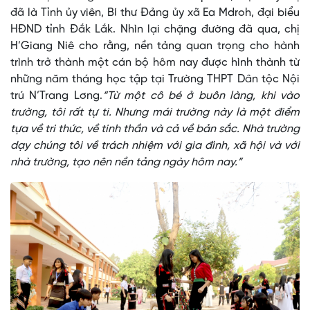
đã là Tỉnh ủy viên, Bí thư Đảng ủy xã Ea Mdroh, đại biểu
HĐND tỉnh Đắk Lắk. Nhìn lại chặng đường đã qua, chị
H’Giang Niê cho rằng, nền tảng quan trọng cho hành
trình trở thành một cán bộ hôm nay được hình thành từ
những năm tháng học tập tại Trường THPT Dân tộc Nội
trú N’Trang Lơng.
“Từ một cô bé ở buôn làng, khi vào
trường, tôi rất tự ti. Nhưng mái trường này là một điểm
tựa về tri thức, về tinh thần và cả về bản sắc. Nhà trường
dạy chúng tôi về trách nhiệm với gia đình, xã hội và với
nhà trường, tạo nên nền tảng ngày hôm nay.”