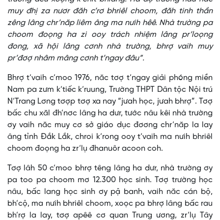
muy đhị za nươr đăh c’rơ bhriêl choom, đăh tinh thần
zêng lâng chr’năp liêm âng ma nưih hêê. Nhà trường pa
choom đoọng ha zi ooy trách nhiệm lâng pr’loọng
đong, xã hội lâng cơnh nhà trường, bhrợ vaih muy
pr’đơợ nhâm mâng cơnh t’ngay đâu”.
Bhrợ t’vaih c’moo 1976, năc tơợ t’ngay giải phóng miền
Nam pa zưm k’tiếc k’ruung, Trường THPT Dân tộc Nội trú
N’Trang Lơng tơợp tơợ xa nay “jưah học, jưah bhrợ”. Tơợ
bấc chu xăl đh’nơc lâng ha dưr, tước nâu kêi nhà trường
ơy vaih năc muy cơ sở giáo dục đơơng chr’năp la lay
âng tỉnh Đắk Lắk, chroi k’rong ooy t’vaih ma nưih bhriêl
choom đoọng ha zr’lụ đhanuôr acoon coh.
Tơợ lâh 50 c’moo bhrợ têng lâng ha dưr, nhà trường ơy
pa too pa choom mơ 12.300 học sinh. Tơợ trường học
nâu, bấc lang học sinh ơy pậ banh, vaih năc cán bộ,
bh’cộ, ma nưih bhriêl choom, xoọc pa bhrợ lâng bấc rau
bh’rợ la lay, tơợ apêê cơ quan Trung ương, zr’lụ Tây