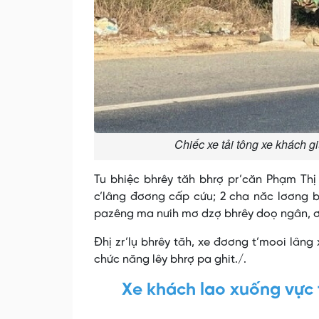
Chiếc xe tải tông xe khách g
Tu bhiệc bhrêy tăh bhrợ pr’căn Phạm Thị 
c’lâng đơơng cấp cứu; 2 cha năc lơơng 
pazêng ma nưih mơ dzợ bhrêy doọ ngân, ơy 
Đhị zr’lụ bhrêy tăh, xe đơơng t’mooi lâng
chức năng lêy bhrợ pa ghit./.
Xe khách lao xuống vực 