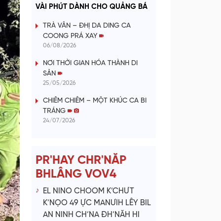
a
VÀI PHÚT DÀNH CHO QUẢNG BÁ
y
TRÀ VÂN – ĐHỊ DA DING CA
COONG PRÁ XAY
V
06/08/2026
NƠI THỜI GIAN HÓA THÀNH DI
i
SẢN
25/05/2026
d
CHIÊM CHIÊM – MỘT KHÚC CA BI
e
TRÁNG
24/07/2026
o
PR'HAY CHR'NĂP
BHLÂNG VOV4
EL NINO CHOOM K’CHƯT
K’NỌO 49 ỰC MANƯIH LÊY BIL
AN NINH CH’NA ĐH’NĂH HI