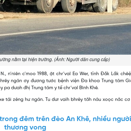
iường nằm tại hiện trường. (Ảnh: Người dân cung cấp)
N., n’niên c’moo 1988, ặt chr’val Ea Wer, tỉnh Đắk Lắk chê
bhrêy ngân ơy đương tước bệnh viện Đa khoa Trung tâm Gia
pa dưah đhị Trung tâm y tế chr’val Bình Khê.
 xe tải zêng hư ngân. Tu dưr vaih bhrêy tăh nâu xoọc năc c
trong đêm trên đèo An Khê, nhiều ngườ
thương vong