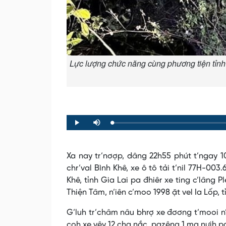
Lực lượng chức năng cùng phương tiện tỉnh 
Loaded
:
Progress
:
Play
Mute
0%
0%
Xa nay tr’nơợp, dâng 22h55 phút t’ngay 10
chr’val Bình Khê, xe ô tô tải t’nil 77H-0
Khê, tỉnh Gia Lai pa đhiêr xe ting c’lâng
Thiện Tâm, n’iên c’moo 1998 ặt vel Ia Lốp, 
G’luh tr’châm nâu bhrợ xe đơơng t’mooi n
coh xe vêy 12 cha nắc, pazêng 1 ma nưih pa 