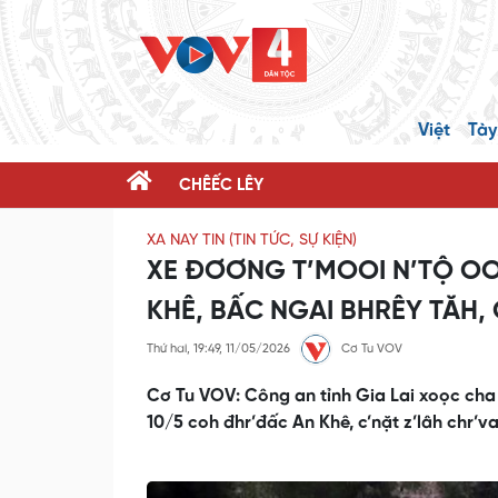
Việt
Tày
CHÊẾC LÊY
XA NAY TIN (TIN TỨC, SỰ KIỆN)
XE ĐƠƠNG T’MOOI N’TỘ OO
KHÊ, BẤC NGAI BHRÊY TĂH, 
Thứ hai, 19:49, 11/05/2026
Cơ Tu VOV
Cơ Tu VOV: Công an tỉnh Gia Lai xoọc cha 
10/5 coh đhr’đấc An Khê, c’nặt z’lâh chr’va