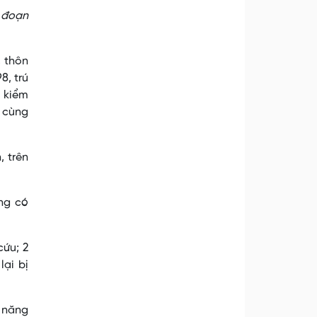
, đoạn
, thôn
8, trú
n kiểm
y cùng
, trên
ng có
cứu; 2
ại bị
c năng