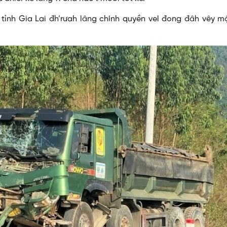
ỉnh Gia Lai đh’rưah lâng chính quyền vel đong đâh vêy mặ