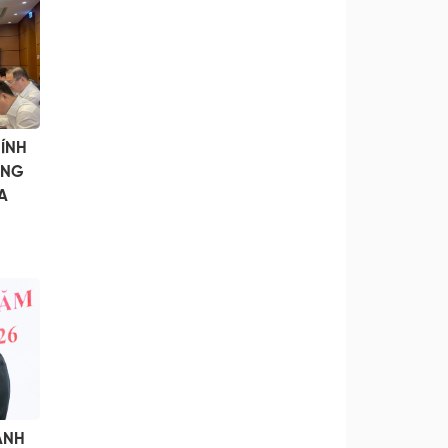
ÍNH
ONG
A
HÀNH