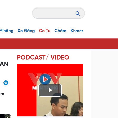
M'nông
Xơ Đăng
Cơ Tu
Chăm
Khmer
PODCAST/ VIDEO
 AN
dưm
P
l