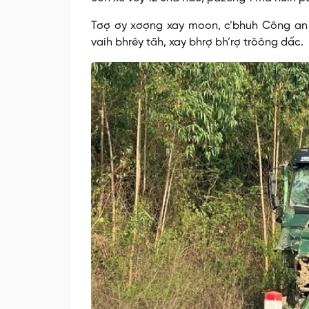
Tơợ ơy xơợng xay moon, c’bhuh Công an t
vaih bhrêy tăh, xay bhrợ bh’rợ trôông dấc.