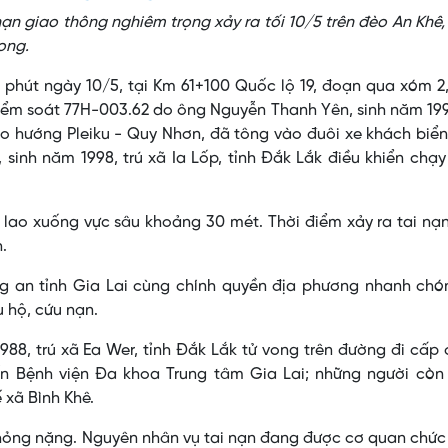
nạn giao thông nghiêm trọng xảy ra tối 10/5 trên đèo An Khê
ong.
 phút ngày 10/5, tại Km 61+100 Quốc lộ 19, đoạn qua xóm 2
 kiểm soát 77H-003.62 do ông Nguyễn Thanh Yên, sinh năm 199
heo hướng Pleiku - Quy Nhơn, đã tông vào đuôi xe khách biể
inh năm 1998, trú xã Ia Lốp, tỉnh Đắk Lắk điều khiển chạ
lao xuống vực sâu khoảng 30 mét. Thời điểm xảy ra tai nạn
.
ng an tỉnh Gia Lai cùng chính quyền địa phương nhanh chó
u hộ, cứu nạn.
988, trú xã Ea Wer, tỉnh Đắk Lắk tử vong trên đường đi cấp 
 Bệnh viện Đa khoa Trung tâm Gia Lai; những người còn l
 xã Bình Khê.
hư hỏng nặng. Nguyên nhân vụ tai nạn đang được cơ quan chứ