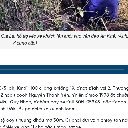
Gia Lai hỗ trợ kéo xe khách lên khỏi vực trên đèo An Khê. (Ảnh
vị cung cấp)
/5, đhị Km61+100 c’lâng bhlầng 19, c’nặt z’lâh vel 2, Thượn
03.62 năc t’cooh Nguyễn Thanh Yên, n’niên c’moo 1998 ặt phư
 Pleiku-Quy Nhơn, n’châm ooy xe t’nil 50H-059.48 năc t’coo
tỉnh Đắk Lắk pa đhiêr xe xó coh loom.
’tộ ooy t’huung đhậu mơ 30m. Cr’chăl dưr vaih bhrêy tăh n
đhiêr xe lâng 11 cha nắc t’mooi tớt xe.