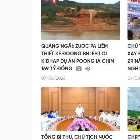
QUẢNG NGÃI: ZƯƠC PA LIÊM
CHỦ 
THIẾT KẾ ĐOỌNG BHLÊH LƠI
XAY 
K’ĐHAP DỰ ÁN POONG IA CHIM
ZR’N
169 TỶ ĐỒNG
NGHI
07/08/2026
07/08
TỔNG BÍ THƯ, CHỦ TỊCH NƯỚC
CHR’