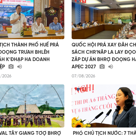
TỊCH THÀNH PHỐ HUẾ PRÁ
QUỐC HỘI PRÁ XAY ĐĂH CH
ĐOỌNG TRƯAH BHLÊH
SÁCH CHR’NĂP LA LAY ĐỌ
ĂH K’ĐHẠP HA DOANH
ZÂP DỰ ÁN BHRỢ ĐOỌNG H
ỆP
APEC 2027
/2026
07/08/2026
VAL TÂY GIANG TƠỢ BHRỢ
​ ​PHÓ CHỦ TỊCH NƯỚC: 7 T