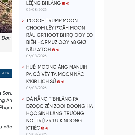
LÊỆNG BHLÂNG
06/08/2026
T’COOH TRUMP MOON
CHOOM LÊY P’CĂH MOON
RÂU GR’HOOT BHRỢ OOY EO
: Đơn
BIỂN HORMUZ OOY 48 GIỜ
NÂU A’TÔH
06/08/2026
HUẾ: MOONG ÂNG MANƯIH
Remaining
-1:36
PA CÔ VÊY TA MOON NĂC
K’KIR LỊCH SỬ
Time
06/08/2026
g Sơn,
ĐÀ NẴNG T’BHLÂNG PA
ờng An
DZOỌC ZÊN ZOOI ĐOỌNG HA
h Phạm
HỌC SINH LÂNG TRƯỜNG
NỘI TRÚ ZR’LỤ K’NOONG
âu năc
K’TIÊC
06/08/2026