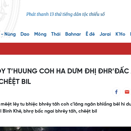
 - Nùng
Dao
Mông
Thái
Bahnar
Ê đê
Jarai
K'Ho
Y T’HUUNG COH HA DƯM ĐHỊ ĐHR’ĐẤC
CHÊỆT BIL
mêệt lêy tu bhiệc bhrêy tăh coh c’lâng ngân bhlầng bêl hi 
l Bình Khê, bhrợ bấc ngai bhrêy tăh, chêệt bil