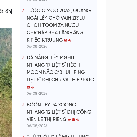
TƯƠC C’MOO 2035, QUẢNG
t đhị
NGÃI LÊY CHÔ VAIH ZR’LỤ
CHOH TƠƠM ZA NƯƠU
CHR’NĂP BHA LÂNG ÂNG
K’TIÊC K’RUUNG
06/08/2026
ĐÀ NẴNG: LÊY P'GHIT
N’HANG 17 LIỆT SĨ HÊCH
MOON NẮC C’BHUH PING
LIỆT SĨ ĐHỊ CHR’VAL HIỆP ĐỨC
06/08/2026
BƠƠN LÊY PA XOỌNG
N’HANG 12 LIỆT SĨ ĐHỊ CÔNG
VIÊN LÊ THỊ RIÊNG
06/08/2026