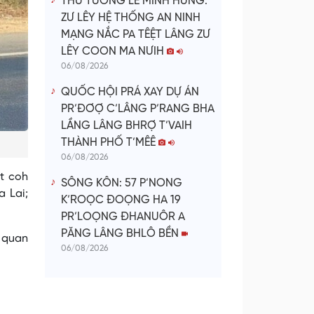
THỦ TƯỚNG LÊ MINH HƯNG:
ZƯ LÊY HỆ THỐNG AN NINH
MẠNG NẮC PA TÊỆT LÂNG ZƯ
LÊY COON MA NƯIH
06/08/2026
QUỐC HỘI PRÁ XAY DỰ ÁN
PR’ĐƠỢ C’LÂNG P’RANG BHA
LẦNG LÂNG BHRỢ T’VAIH
THÀNH PHỐ T’MÊÊ
06/08/2026
ệt coh
SÔNG KÔN: 57 P’NONG
 Lai;
K’ROỌC ĐOỌNG HA 19
PR’LOỌNG ĐHANUÔR A
PĂNG LÂNG BHLÔ BỀN
ơ quan
06/08/2026
i