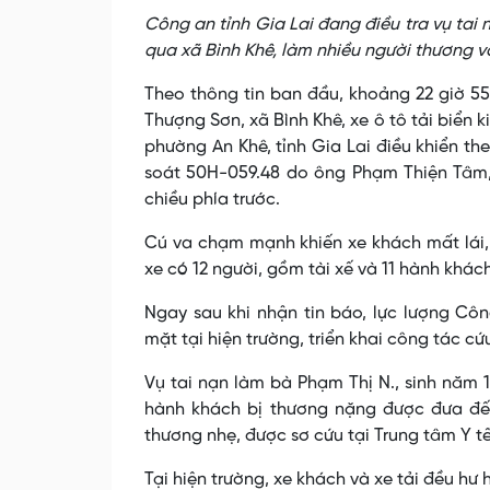
Công an tỉnh Gia Lai đang điều tra vụ tai 
qua xã Bình Khê, làm nhiều người thương v
Theo thông tin ban đầu, khoảng 22 giờ 55
Thượng Sơn, xã Bình Khê, xe ô tô tải biển
phường An Khê, tỉnh Gia Lai điều khiển t
soát 50H-059.48 do ông Phạm Thiện Tâm, s
chiều phía trước.
Cú va chạm mạnh khiến xe khách mất lái, 
xe có 12 người, gồm tài xế và 11 hành khách
Ngay sau khi nhận tin báo, lực lượng Cô
mặt tại hiện trường, triển khai công tác cứ
Vụ tai nạn làm bà Phạm Thị N., sinh năm 1
hành khách bị thương nặng được đưa đến
thương nhẹ, được sơ cứu tại Trung tâm Y tế
Tại hiện trường, xe khách và xe tải đều 