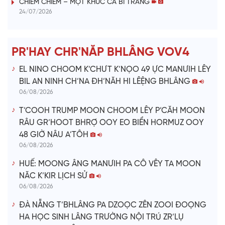
i
CHIÊM CHIÊM – MỘT KHÚC CA BI TRÁNG
24/07/2026
d
e
PR'HAY CHR'NĂP BHLÂNG VOV4
o
EL NINO CHOOM K’CHƯT K’NỌO 49 ỰC MANƯIH LÊY
BIL AN NINH CH’NA ĐH’NĂH HI LÊỆNG BHLÂNG
06/08/2026
T’COOH TRUMP MOON CHOOM LÊY P’CĂH MOON
RÂU GR’HOOT BHRỢ OOY EO BIỂN HORMUZ OOY
48 GIỜ NÂU A’TÔH
06/08/2026
HUẾ: MOONG ÂNG MANƯIH PA CÔ VÊY TA MOON
NĂC K’KIR LỊCH SỬ
06/08/2026
ĐÀ NẴNG T’BHLÂNG PA DZOỌC ZÊN ZOOI ĐOỌNG
HA HỌC SINH LÂNG TRƯỜNG NỘI TRÚ ZR’LỤ