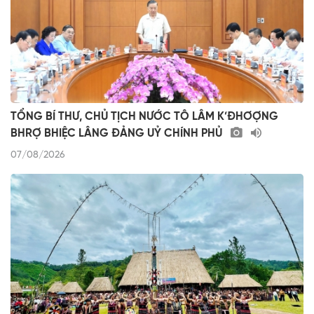
TỔNG BÍ THƯ, CHỦ TỊCH NƯỚC TÔ LÂM K’ĐHƠỢNG
BHRỢ BHIỆC LÂNG ĐẢNG UỶ CHÍNH PHỦ
07/08/2026