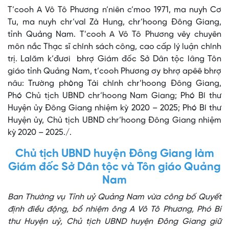
T’cooh A Vô Tô Phương n’niên c’moo 1971, ma nuyh Cơ
Tu, ma nuyh chr’val Zà Hung, chr’hoong Đông Giang,
tỉnh Quảng Nam. T’cooh A Vô Tô Phương vêy chuyên
môn nắc Thạc sĩ chính sách công, cao cấp lý luận chính
trị. Lalăm k’đươi bhrợ Giám đốc Sở Dân tộc lâng Tôn
giáo tỉnh Quảng Nam, t’cooh Phương ơy bhrợ apêê bhrợ
nâu: Trường phòng Tài chính chr’hoong Đông Giang,
Phó Chủ tịch UBND chr’hoong Nam Giang; Phó Bí thư
Huyện ủy Đông Giang nhiệm kỳ 2020 – 2025; Phó Bí thư
Huyện ủy, Chủ tịch UBND chr’hoong Đông Giang nhiệm
kỳ 2020 – 2025./.
Chủ tịch UBND huyện Đông Giang làm
Giám đốc Sở Dân tộc và Tôn giáo Quảng
Nam
Ban Thường vụ Tỉnh uỷ Quảng Nam vừa công bố Quyết
định điều động, bổ nhiệm ông A Vô Tô Phương, Phó Bí
thư Huyện uỷ, Chủ tịch UBND huyện Đông Giang giữ