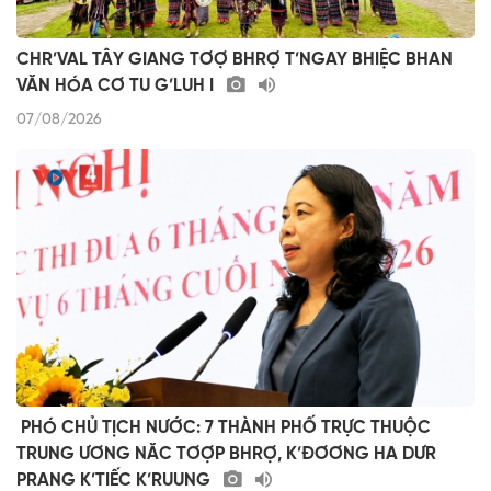
CHR’VAL TÂY GIANG TƠỢ BHRỢ T’NGAY BHIỆC BHAN
VĂN HÓA CƠ TU G’LUH I
07/08/2026
​ ​PHÓ CHỦ TỊCH NƯỚC: 7 THÀNH PHỐ TRỰC THUỘC
TRUNG ƯƠNG NĂC TƠỢP BHRỢ, K’ĐƠƠNG HA DƯR
PRANG K’TIẾC K’RUUNG