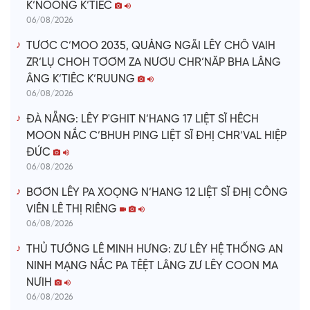
K’NOONG K’TIÊC
06/08/2026
TƯƠC C’MOO 2035, QUẢNG NGÃI LÊY CHÔ VAIH
ZR’LỤ CHOH TƠƠM ZA NƯƠU CHR’NĂP BHA LÂNG
ÂNG K’TIÊC K’RUUNG
06/08/2026
ĐÀ NẴNG: LÊY P'GHIT N’HANG 17 LIỆT SĨ HÊCH
MOON NẮC C’BHUH PING LIỆT SĨ ĐHỊ CHR’VAL HIỆP
ĐỨC
06/08/2026
BƠƠN LÊY PA XOỌNG N’HANG 12 LIỆT SĨ ĐHỊ CÔNG
VIÊN LÊ THỊ RIÊNG
06/08/2026
THỦ TƯỚNG LÊ MINH HƯNG: ZƯ LÊY HỆ THỐNG AN
NINH MẠNG NẮC PA TÊỆT LÂNG ZƯ LÊY COON MA
NƯIH
06/08/2026