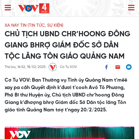
XA NAY TIN (TIN TỨC, SỰ KIỆN)
CHỦ TỊCH UBND CHR’HOONG ĐÔNG
GIANG BHRỢ GIÁM ĐỐC SỞ DÂN
TỘC LÂNG TÔN GIÁO QUẢNG NAM
Thứ ba, 16:52, 18/02/2025
Cơ Tu VOV
Cơ Tu VOV: Ban Thường vụ Tỉnh ủy Quảng Nam t’mêê
xay pa căh Quyết định k’đươi t’cooh Avô Tô Phương,
Phó Bí thư Huyện ủy, Chủ tịch UBND chr’hoong Đông
Giang k’đhơợng bhrợ Giám đốc Sở Dân tộc lâng Tôn
giáo tỉnh Quảng Nam tơợ t’ngay 20/2/2025.