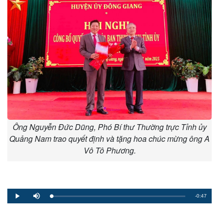
Ông Nguyễn Đức Dũng, Phó Bí thư Thường trực Tỉnh ủy
Quảng Nam trao quyết định và tặng hoa chúc mừng ông A
Vô Tô Phương.
Remaining
-0:47
Loaded
:
Progress
:
Play
Mute
0%
0%
Time