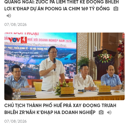
QUẢNG NGÃI: ZƯƠC PA LIÊM THIẾT KẾ ĐOỌNG BHLÊH
LƠI K’ĐHAP DỰ ÁN POONG IA CHIM 169 TỶ ĐỒNG
07/08/2026
CHỦ TỊCH THÀNH PHỐ HUẾ PRÁ XAY ĐOỌNG TRƯAH
BHLÊH ZR’NĂH K’ĐHẠP HA DOANH NGHIỆP
07/08/2026