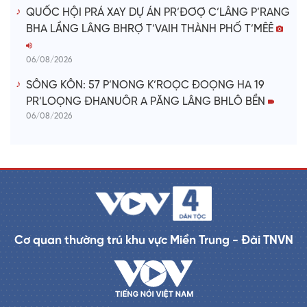
QUỐC HỘI PRÁ XAY DỰ ÁN PR’ĐƠỢ C’LÂNG P’RANG
BHA LẦNG LÂNG BHRỢ T’VAIH THÀNH PHỐ T’MÊÊ
06/08/2026
SÔNG KÔN: 57 P’NONG K’ROỌC ĐOỌNG HA 19
PR’LOỌNG ĐHANUÔR A PĂNG LÂNG BHLÔ BỀN
06/08/2026
Cơ quan thường trú khu vực Miền Trung - Đài TNVN