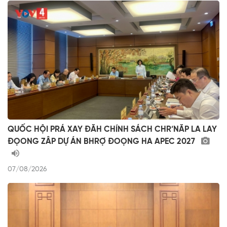
QUỐC HỘI PRÁ XAY ĐĂH CHÍNH SÁCH CHR’NĂP LA LAY
ĐỌONG ZÂP DỰ ÁN BHRỢ ĐOỌNG HA APEC 2027
07/08/2026