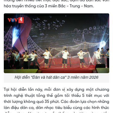
mang đến nhiều tiết mục đặc sắc, đậm đà bản sắc văn
hóa truyền thống của 3 miền Bắc - Trung - Nam.
Hội diễn "Đàn và hát dân ca" 3 miền năm 2026
Tại hội diễn lần này, mỗi đơn vị xây dựng một chương
trình nghệ thuật tổng thể gồm tối thiểu 5 tiết mục với
thời lượng không quá 35 phút. Các đoàn lựa chọn những
làn điệu dân ca, dân nhạc tiêu biểu cùng các hình thức