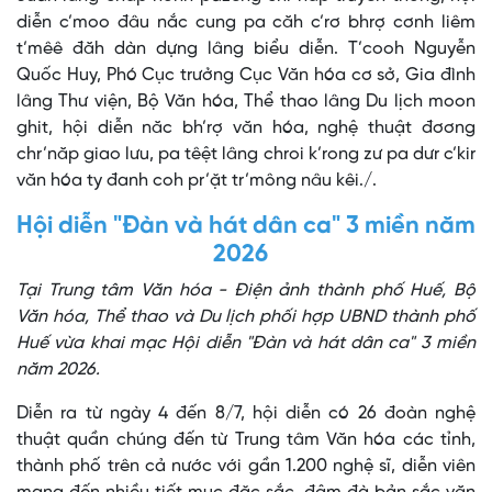
diễn c’moo đâu nắc cung pa căh c’rơ bhrợ cơnh liêm
t’mêê đăh dàn dựng lâng biểu diễn. T’cooh Nguyễn
Quốc Huy, Phó Cục trưởng Cục Văn hóa cơ sở, Gia đình
lâng Thư viện, Bộ Văn hóa, Thể thao lâng Du lịch moon
ghit, hội diễn năc bh’rợ văn hóa, nghệ thuật đơơng
chr’năp giao lưu, pa têệt lâng chroi k’rong zư pa dưr c’kir
văn hóa ty đanh coh pr’ặt tr’mông nâu kêi./.
Hội diễn "Đàn và hát dân ca" 3 miền năm
2026
Tại Trung tâm Văn hóa - Điện ảnh thành phố Huế, Bộ
Văn hóa, Thể thao và Du lịch phối hợp UBND thành phố
Huế vừa khai mạc Hội diễn "Đàn và hát dân ca" 3 miền
năm 2026.
Diễn ra từ ngày 4 đến 8/7, hội diễn có 26 đoàn nghệ
thuật quần chúng đến từ Trung tâm Văn hóa các tỉnh,
thành phố trên cả nước với gần 1.200 nghệ sĩ, diễn viên