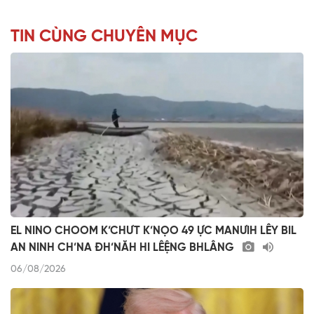
TIN CÙNG CHUYÊN MỤC
EL NINO CHOOM K’CHƯT K’NỌO 49 ỰC MANƯIH LÊY BIL
AN NINH CH’NA ĐH’NĂH HI LÊỆNG BHLÂNG
06/08/2026