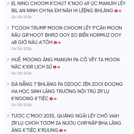
o
EL NINO CHOOM K’CHƯT K’NỌO 49 ỰC MANƯIH LÊY
BIL AN NINH CH’NA ĐH’NĂH HI LÊỆNG BHLÂNG
06/08/2026
T’COOH TRUMP MOON CHOOM LÊY P’CĂH MOON
RÂU GR’HOOT BHRỢ OOY EO BIỂN HORMUZ OOY
48 GIỜ NÂU A’TÔH
06/08/2026
HUẾ: MOONG ÂNG MANƯIH PA CÔ VÊY TA MOON
NĂC K’KIR LỊCH SỬ
06/08/2026
ĐÀ NẴNG T’BHLÂNG PA DZOỌC ZÊN ZOOI ĐOỌNG
HA HỌC SINH LÂNG TRƯỜNG NỘI TRÚ ZR’LỤ
K’NOONG K’TIÊC
06/08/2026
TƯƠC C’MOO 2035, QUẢNG NGÃI LÊY CHÔ VAIH
ZR’LỤ CHOH TƠƠM ZA NƯƠU CHR’NĂP BHA LÂNG
ÂNG K’TIÊC K’RUUNG