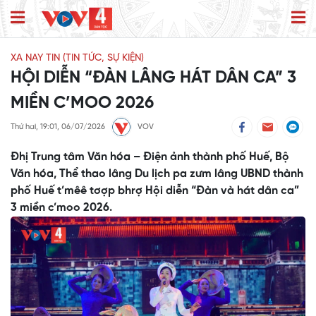
XA NAY TIN (TIN TỨC, SỰ KIỆN)
HỘI DIỄN “ĐÀN LÂNG HÁT DÂN CA” 3
MIỀN C’MOO 2026
Thứ hai, 19:01, 06/07/2026
VOV
Đhị Trung tâm Văn hóa – Điện ảnh thành phố Huế, Bộ
Văn hóa, Thể thao lâng Du lịch pa zưm lâng UBND thành
phố Huế t’mêê tơợp bhrợ Hội diễn “Đàn và hát dân ca”
3 miền c’moo 2026.