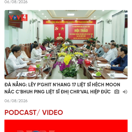
06/08/2026
ĐÀ NẴNG: LÊY P'GHIT N’HANG 17 LIỆT SĨ HÊCH MOON
NẮC C’BHUH PING LIỆT SĨ ĐHỊ CHR’VAL HIỆP ĐỨC
06/08/2026
PODCAST/ VIDEO