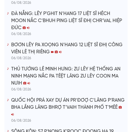
06/08/2026
ĐÀ NẴNG: LÊY P'GHIT N’HANG 17 LIỆT SĨ HÊCH
MOON NẮC C’BHUH PING LIỆT SĨ ĐHỊ CHR’VAL HIỆP
ĐỨC
06/08/2026
BƠƠN LÊY PA XOỌNG N’HANG 12 LIỆT SĨ ĐHỊ CÔNG
VIÊN LÊ THỊ RIÊNG
06/08/2026
THỦ TƯỚNG LÊ MINH HƯNG: ZƯ LÊY HỆ THỐNG AN
NINH MẠNG NẮC PA TÊỆT LÂNG ZƯ LÊY COON MA
NƯIH
06/08/2026
QUỐC HỘI PRÁ XAY DỰ ÁN PR’ĐƠỢ C’LÂNG P’RANG
BHA LẦNG LÂNG BHRỢ T’VAIH THÀNH PHỐ T’MÊÊ
06/08/2026
SÔNG KÔN: 57 P’NONG K’ROỌC ĐOỌNG HA 19