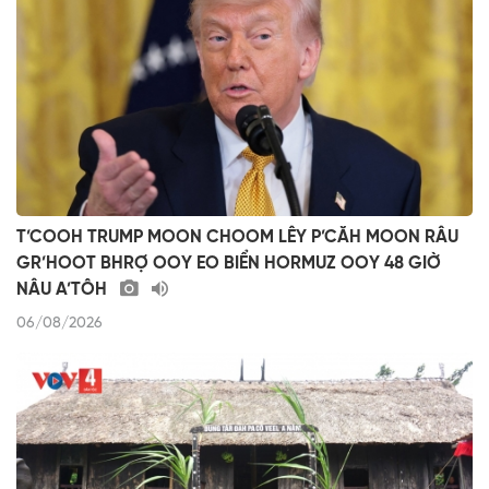
T’COOH TRUMP MOON CHOOM LÊY P’CĂH MOON RÂU
GR’HOOT BHRỢ OOY EO BIỂN HORMUZ OOY 48 GIỜ
NÂU A’TÔH
06/08/2026