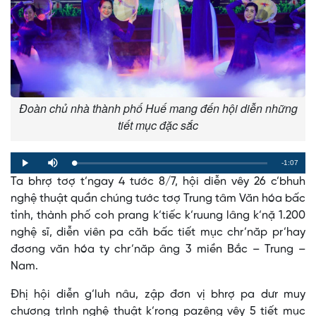
Đoàn chủ nhà thành phố Huế mang đến hội diễn những
tiết mục đặc sắc
Remaining
-1:07
Loaded
:
Progress
:
Play
Mute
0%
0%
Ta bhrợ tơợ t’ngay 4 tước 8/7, hội diễn vêy 26 c’bhuh
Time
nghệ thuật quần chúng tước tơợ Trung tâm Văn hóa bấc
tỉnh, thành phố coh prang k’tiếc k’ruung lâng k’nặ 1.200
nghệ sĩ, diễn viên pa căh bấc tiết mục chr’năp pr’hay
đơơng văn hóa ty chr’năp âng 3 miền Bắc – Trung –
Nam.
Đhị hội diễn g’luh nâu, zập đơn vị bhrợ pa dưr muy
chương trình nghệ thuật k’rong pazêng vêy 5 tiết mục