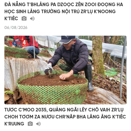
ĐÀ NẴNG T’BHLÂNG PA DZOỌC ZÊN ZOOI ĐOỌNG HA
HỌC SINH LÂNG TRƯỜNG NỘI TRÚ ZR’LỤ K’NOONG
K’TIÊC
06/08/2026
TƯƠC C’MOO 2035, QUẢNG NGÃI LÊY CHÔ VAIH ZR’LỤ
CHOH TƠƠM ZA NƯƠU CHR’NĂP BHA LÂNG ÂNG K’TIÊC
K’RUUNG