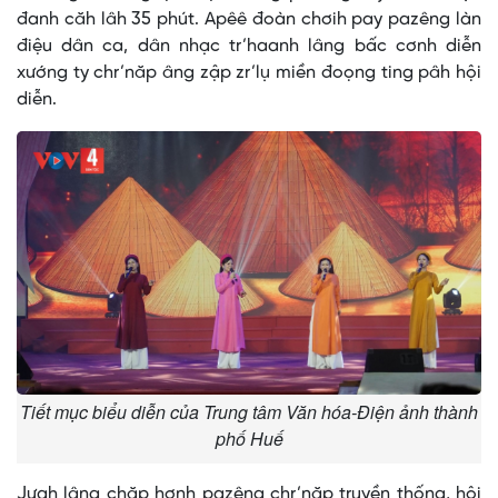
đanh căh lâh 35 phút. Apêê đoàn chơih pay pazêng làn
điệu dân ca, dân nhạc tr’haanh lâng bấc cơnh diễn
xướng ty chr’năp âng zập zr’lụ miền đoọng ting pâh hội
diễn.
Tiết mục biểu diễn của Trung tâm Văn hóa-Điện ảnh thành
phố Huế
Jưah lâng chăp hơnh pazêng chr’năp truyền thống, hội