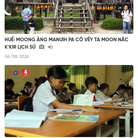
HUẾ: MOONG ÂNG MANƯIH PA CÔ VÊY TA MOON NĂC
K’KIR LỊCH SỬ
06/08/2026