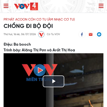
PR'HÁT ACOON CÓH CƠ TU (ÂM NHẠC CƠ TU)
CHỒNG ĐI BỘ ĐỘI
Thứ hai, 16:46, 06/07/2026
Cơ Tu VOV
Điệu: Ba booch
Trình bày: Alăng Thị Pơn và Arất Thị Hoa
Play
Video