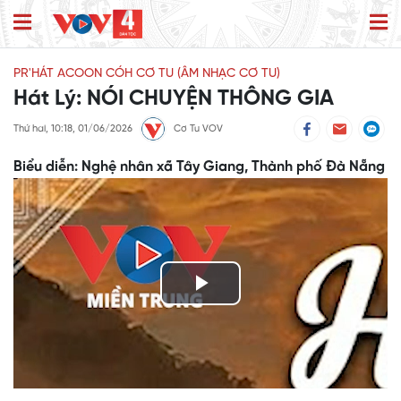
PR'HÁT ACOON CÓH CƠ TU (ÂM NHẠC CƠ TU)
Hát Lý: NÓI CHUYỆN THÔNG GIA
Thứ hai, 10:18, 01/06/2026
Cơ Tu VOV
Biểu diễn: Nghệ nhân xã Tây Giang, Thành phố Đà Nẵng
Play
Video