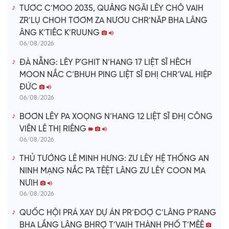
TƯƠC C’MOO 2035, QUẢNG NGÃI LÊY CHÔ VAIH
ZR’LỤ CHOH TƠƠM ZA NƯƠU CHR’NĂP BHA LÂNG
ÂNG K’TIÊC K’RUUNG
06/08/2026
ĐÀ NẴNG: LÊY P'GHIT N’HANG 17 LIỆT SĨ HÊCH
MOON NẮC C’BHUH PING LIỆT SĨ ĐHỊ CHR’VAL HIỆP
ĐỨC
06/08/2026
BƠƠN LÊY PA XOỌNG N’HANG 12 LIỆT SĨ ĐHỊ CÔNG
VIÊN LÊ THỊ RIÊNG
06/08/2026
THỦ TƯỚNG LÊ MINH HƯNG: ZƯ LÊY HỆ THỐNG AN
NINH MẠNG NẮC PA TÊỆT LÂNG ZƯ LÊY COON MA
NƯIH
06/08/2026
QUỐC HỘI PRÁ XAY DỰ ÁN PR’ĐƠỢ C’LÂNG P’RANG
BHA LẦNG LÂNG BHRỢ T’VAIH THÀNH PHỐ T’MÊÊ