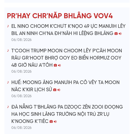
e
PR'HAY CHR'NĂP BHLÂNG VOV4
o
EL NINO CHOOM K’CHƯT K’NỌO 49 ỰC MANƯIH LÊY
BIL AN NINH CH’NA ĐH’NĂH HI LÊỆNG BHLÂNG
06/08/2026
T’COOH TRUMP MOON CHOOM LÊY P’CĂH MOON
RÂU GR’HOOT BHRỢ OOY EO BIỂN HORMUZ OOY
48 GIỜ NÂU A’TÔH
06/08/2026
HUẾ: MOONG ÂNG MANƯIH PA CÔ VÊY TA MOON
NĂC K’KIR LỊCH SỬ
06/08/2026
ĐÀ NẴNG T’BHLÂNG PA DZOỌC ZÊN ZOOI ĐOỌNG
HA HỌC SINH LÂNG TRƯỜNG NỘI TRÚ ZR’LỤ
K’NOONG K’TIÊC
06/08/2026