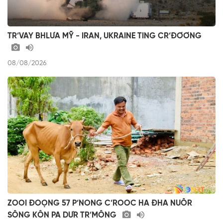
TR’VAY BHLƯA MỸ - IRAN, UKRAINE TING CR’ĐƠƠNG
08/08/2026
ZOOI ĐOỌNG 57 P’NONG C’ROOC HA ĐHA NUÔR
SÔNG KÔN PA DƯR TR’MÔNG