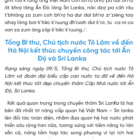
ghit râu k’rang âng Việt Nam coh bh’rợ bhrợ pa dưr bh’rợ
ăt bhrợ lâng Ấn Độ lâng Sri Lanka, năc dzợ pa căh râu
t’bhlâng za zum coh bh’rợ ha dưr dal bh’rợ zr’ziêng tơợ
ahay lâng bơr k’tiêc k’ruung đh’rưah dưr k’rơ, tu ca rơ ca
van za zum âng zâp k’tiêc k’ruung./.
Tổng Bí thư, Chủ tịch nước Tô Lâm về đến
Hà Nội kết thúc chuyến công tác tới Ấn
Độ và Sri Lanka
Rạng sáng ngày 09/5, Tổng Bí thư, Chủ tịch nước Tô
Lâm và đoàn đại biểu cấp cao nước ta đã về đến Hà
Nội kết thúc tốt đẹp chuyến thăm Cấp Nhà nước tới Ấn
Độ, Sri Lanka.
Kết quả quan trọng trong chuyến thăm Sri LanKa là hai
bên đã nhất trí nâng cấp quan hệ Việt Nam – Sri lanka
lên đối tác toàn diện, nhằm đưa quan hệ hai nước phát
triển sâu rộng hơn nữa, tương xứng với tiềm năng to lớn
sẵn có, nâng tầm hợp tác song phương vì lợi ích hai