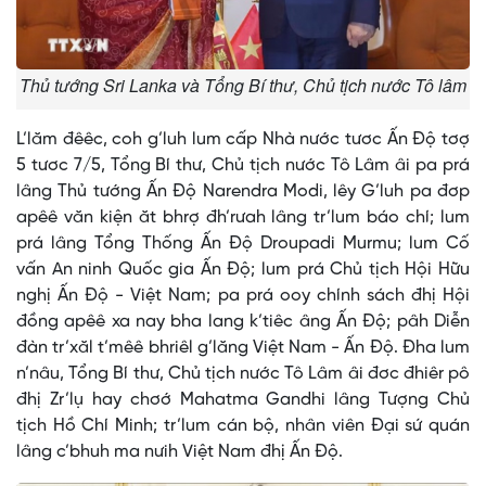
Thủ tướng Sri Lanka và Tổng Bí thư, Chủ tịch nước Tô lâm
L’lăm đêêc, coh g’luh lum cấp Nhà nước tươc Ấn Độ tơợ
5 tươc 7/5, Tổng Bí thư, Chủ tịch nước Tô Lâm âi pa prá
lâng Thủ tướng Ấn Độ Narendra Modi, lêy G’luh pa đơp
apêê văn kiện ăt bhrợ đh’rưah lâng tr’lum báo chí; lum
prá lâng Tổng Thống Ấn Độ Droupadi Murmu; lum Cố
vấn An ninh Quốc gia Ấn Độ; lum prá Chủ tịch Hội Hữu
nghị Ấn Độ - Việt Nam; pa prá ooy chính sách đhị Hội
đồng apêê xa nay bha lang k’tiêc âng Ấn Độ; pâh Diễn
đàn tr’xăl t’mêê bhriêl g’lăng Việt Nam - Ấn Độ. Đha lum
n’nâu, Tổng Bí thư, Chủ tịch nước Tô Lâm âi đơc đhiêr pô
đhị Zr’lụ hay chơớ Mahatma Gandhi lâng Tượng Chủ
tịch Hồ Chí Minh; tr’lum cán bộ, nhân viên Đại sứ quán
lâng c’bhuh ma nưih Việt Nam đhị Ấn Độ.