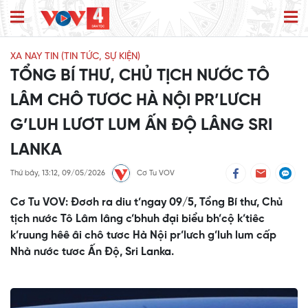
XA NAY TIN (TIN TỨC, SỰ KIỆN)
TỔNG BÍ THƯ, CHỦ TỊCH NƯỚC TÔ
LÂM CHÔ TƯƠC HÀ NỘI PR’LƯCH
G’LUH LƯƠT LUM ẤN ĐỘ LÂNG SRI
LANKA
Thứ bảy, 13:12, 09/05/2026
Cơ Tu VOV
Cơ Tu VOV: Đơơh ra diu t’ngay 09/5, Tổng Bí thư, Chủ
tịch nước Tô Lâm lâng c’bhuh đại biểu bh’cộ k’tiêc
k’ruung hêê âi chô tươc Hà Nội pr’lưch g’luh lum cấp
Nhà nước tươc Ấn Độ, Sri Lanka.