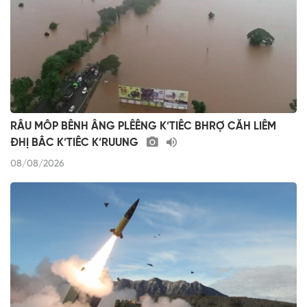
RÂU MÔP BÊNH ÂNG PLÊÊNG K’TIÊC BHRỢ CĂH LIÊM
ĐHỊ BÂC K’TIÊC K’RUUNG
08/08/2026