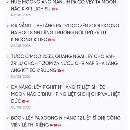
HUẾ: MOONG ÂNG MANƯIH PA CÔ VÊY TA MOON
NĂC K’KIR LỊCH SỬ
06/08/2026
ĐÀ NẴNG T’BHLÂNG PA DZOỌC ZÊN ZOOI ĐOỌNG
HA HỌC SINH LÂNG TRƯỜNG NỘI TRÚ ZR’LỤ
K’NOONG K’TIÊC
06/08/2026
TƯƠC C’MOO 2035, QUẢNG NGÃI LÊY CHÔ VAIH
ZR’LỤ CHOH TƠƠM ZA NƯƠU CHR’NĂP BHA LÂNG
ÂNG K’TIÊC K’RUUNG
06/08/2026
ĐÀ NẴNG: LÊY P'GHIT N’HANG 17 LIỆT SĨ HÊCH
MOON NẮC C’BHUH PING LIỆT SĨ ĐHỊ CHR’VAL HIỆP
ĐỨC
06/08/2026
BƠƠN LÊY PA XOỌNG N’HANG 12 LIỆT SĨ ĐHỊ CÔNG
VIÊN LÊ THỊ RIÊNG