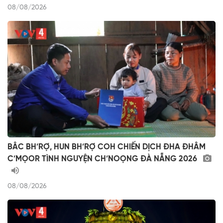
08/08/2026
BÂC BH’RỢ, HUN BH’RỢ COH CHIẾN DỊCH ĐHA ĐHÂM
C’MỌOR TÌNH NGUYỆN CH’NOỌNG ĐÀ NẴNG 2026
08/08/2026