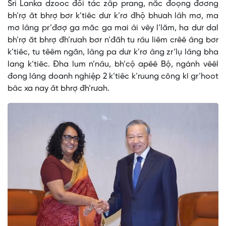
Sri Lanka dzooc đối tác zâp prang, năc đoọng đơơng
bh’rợ ăt bhrợ bơr k’tiêc dưr k’rơ đhộ bhưah lâh mơ, ma
mơ lâng pr’đơợ ga măc ga mai âi vêy l’lăm, ha dưr dal
bh’rợ ăt bhrợ đh’rưah bơr n’đăh tu râu liêm crêê âng bơr
k’tiêc, tu têêm ngăn, lâng pa dưr k’rơ âng zr’lụ lâng bha
lang k’tiêc. Đha lum n’nâu, bh’cộ apêê Bộ, ngành vêêl
đong lâng doanh nghiệp 2 k’tiêc k’ruung công kí gr’hoot
bâc xa nay ăt bhrợ đh’rưah.