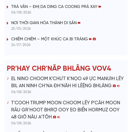
TRÀ VÂN – ĐHỊ DA DING CA COONG PRÁ XAY
y
06/08/2026
V
NƠI THỜI GIAN HÓA THÀNH DI SẢN
25/05/2026
i
CHIÊM CHIÊM – MỘT KHÚC CA BI TRÁNG
24/07/2026
d
e
PR'HAY CHR'NĂP BHLÂNG VOV4
o
EL NINO CHOOM K’CHƯT K’NỌO 49 ỰC MANƯIH LÊY
BIL AN NINH CH’NA ĐH’NĂH HI LÊỆNG BHLÂNG
06/08/2026
T’COOH TRUMP MOON CHOOM LÊY P’CĂH MOON
RÂU GR’HOOT BHRỢ OOY EO BIỂN HORMUZ OOY
48 GIỜ NÂU A’TÔH
06/08/2026