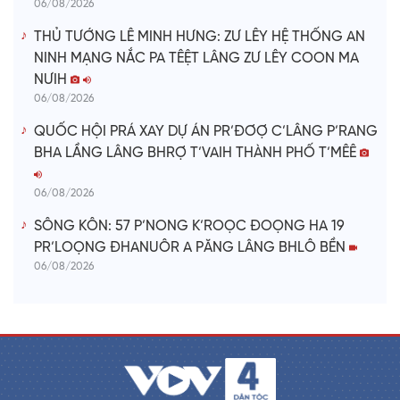
06/08/2026
THỦ TƯỚNG LÊ MINH HƯNG: ZƯ LÊY HỆ THỐNG AN
NINH MẠNG NẮC PA TÊỆT LÂNG ZƯ LÊY COON MA
NƯIH
06/08/2026
QUỐC HỘI PRÁ XAY DỰ ÁN PR’ĐƠỢ C’LÂNG P’RANG
BHA LẦNG LÂNG BHRỢ T’VAIH THÀNH PHỐ T’MÊÊ
06/08/2026
SÔNG KÔN: 57 P’NONG K’ROỌC ĐOỌNG HA 19
PR’LOỌNG ĐHANUÔR A PĂNG LÂNG BHLÔ BỀN
06/08/2026