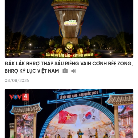
ĐẮK LẮK BHRỢ THÁP SẦU RIÊNG VAIH CƠNH BÊỆ ZONG,
BHRỢ KỶ LỤC VIỆT NAM
08/08/2026