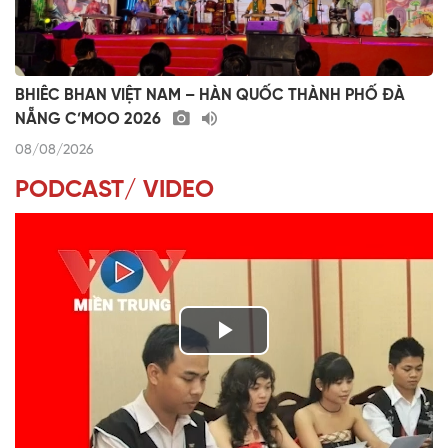
BHIÊC BHAN VIỆT NAM – HÀN QUỐC THÀNH PHỐ ĐÀ
NẴNG C’MOO 2026
08/08/2026
PODCAST/ VIDEO
P
l
VÀI PHÚT DÀNH CHO QUẢNG BÁ
a