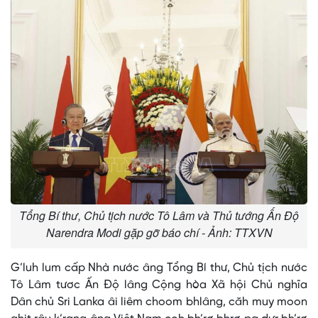
Tổng Bí thư, Chủ tịch nước Tô Lâm và Thủ tướng Ấn Độ
Narendra Modi gặp gỡ báo chí - Ảnh: TTXVN
G’luh lum cấp Nhà nước âng Tổng Bí thư, Chủ tịch nước
Tô Lâm tươc Ấn Độ lâng Cộng hòa Xã hội Chủ nghĩa
Dân chủ Sri Lanka âi liêm choom bhlâng, căh muy moon