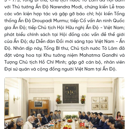
5 - 7/5, Tổng Bí thư, Chủ tịch nước Tô Lâm đã hội đàm
với Thủ tướng Ấn Độ Narendra Modi, chứng kiến Lễ trao
các văn kiện hợp tác và gặp gỡ báo chí; hội kiến Tổng
thống Ấn Độ Droupadi Murmu; tiếp Cố vấn An ninh Quốc
gia Ấn Độ; tiếp Chủ tịch Hội Hữu nghị Ấn Độ - Việt Nam;
phát biểu chính sách tại Hội đồng các vấn đề thế giới
của Ấn Độ; dự Diễn đàn Đổi mới sáng tạo Việt Nam - Ấn
Độ. Nhân dịp này, Tổng Bí thư, Chủ tịch nước Tô Lâm đã
đặt vòng hoa tại Khu tưởng niệm Mahatma Gandhi và
Tượng Chủ tịch Hồ Chí Minh; gặp gỡ cán bộ, nhân viên
Đại sứ quán và cộng đồng người Việt Nam tại Ấn Độ.