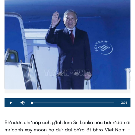
Remaining
-2:03
Loaded
:
Progress
:
Play
Mute
0%
0%
Time
Bh’nơơn chr’năp coh g’luh lum Sri Lanka năc bơr n’đăh âi
mr’cơnh xay moon ha dưr dal bh’rợ ăt bhrợ Việt Nam –