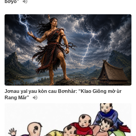
bơyô”
Jơnau yal yau kòn cau Bơnhàr: “Klao Giông mờ ùr
Rang Măr”