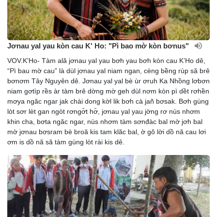
Jơnau yal yau kòn cau K' Ho: "Pì bao mờ kòn bơnus"
VOV.K'Ho- Tàm ală jơnau yal yau bơh yau bơh kòn cau K’Ho dê,
“Pì bau mờ cau” là dùl jơnau yal niam ngan, cèng bềng rùp să brê
bơnơm Tây Nguyên dê. Jơnau yal yal bè ùr ơruh Ka Nhồng lơbơn
niam gơtìp rềs àr tàm brê dờng mờ geh dùl nơm kòn pì dềt rơhền
mơya ngăc ngar jak chài dong kờl lik bơh cà jañ bơsak. Bơh gùng
lòt sơr lèt gan ngòt rơngơ̆t hơ̆, jơnau yal yau jờng rơ nùs nhơm
khin cha, bơta ngăc ngar, nùs nhơm tàm sơnđàc bal mờ jơh bal
mờ jơnau bơsram bè broă kis tam klăc bal, ờ gŏ lời dồ nă cau lơi
ơm is dồ nă să tàm gùng lòt rài kis dê.