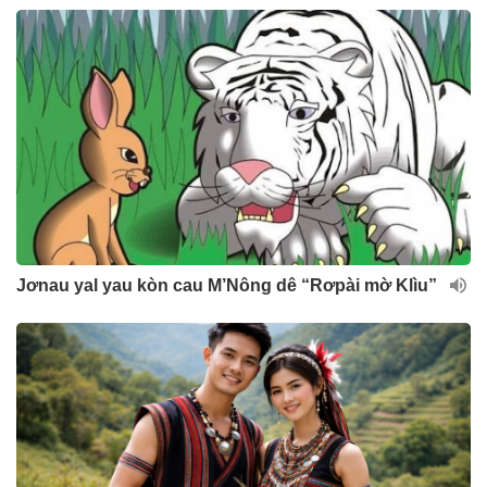
Jơnau yal yau kòn cau M’Nông dê “Rơpài mờ Klìu”