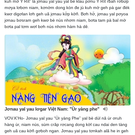
kuh mờ Y Rít” là jơnau yal yau yal bè klau pơnu Y Rít rƀah rơbừp
mơya lơbơn niam, kơnờm dong kòn đe jù kuh mờ geh pà gar đèk
kwơ digơlan lơh geh uă jơnau kơ̆p kờñ. Bơh hơ̆, jơnau yal pơyoa
jơnau bơsram geh kwơ bè nùs nhơm niam, bơta tam pà bal mờ
bơta pal tơm wơl bơh nùs nhơm hàm hà dê.
Jơnau yal yau lơgar Việt Nam: "Ùr yàng phe"
VOV.K'Ho- Jơnau yal yau “Ùr yàng Phe” yal bè dùl nă ùr ơruh
hàng ùr, niam nùs, sùm crăp rơcang dong kờl cau ndai den tàng
geh uă cau kờñ gơboh ngan. Jơnau yal yau tơnkah ală he in geh