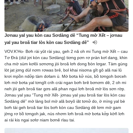
Jơnau yal yau kòn cau Sơdàng dê “Tung mờ Xết – jơnau
yal yau broă tiar lòs kòn cau Sơdàng dê”
VOV.K'Ho- Bơh rài yŭt rài yau, geh 2 nă oh mi Tung mờ Xết – cau
Tơ Đrá (dùl jơi kòn cau Sơdàng) tiơng pơn rơ pràn kơl dang, khin
cha mờ sùm kơlôi sơnơng jòi broă lơh dong ƀòn lơgar. Tàm gùng
lòt jat jơng dùl nơm rơwas brê, bol khai nisơna gĭt gŏ ală nai lŭ
krơi mpồn ndơ̆p tàm dơlam ù. Mờ bơta kơ̆ nùs, bồ tơngoh bơceh
lơh mờ bơta yal tơngĭt crih crài ngan bơh brê bơnơm dê, 2 oh mi
neh jòi geh broă tiar gơs ală phan ngui lơh broă mờ lòs sơn rờp.
Jơnau yal yau “Tung mờ Xết- jơnau yal yau broă tiar lòs kòn cau
Sơdàng dê” mờ làng bol mờ ală bơyô iăt tơnơ̆ do, ờ mìng yal bè
bơh tài geh broă tiar lòs bơh kòn cau Sơdàng dê lơm mờ gam
jờng rơ bồ tơngoh jak, nùs nhơm lơh broă mờ bơta kơ̆p kờñ lơh
ai rài kis ngai sơlơ niam bơnĕ rlau tai.