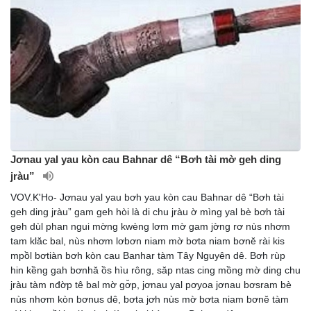
Jơnau yal yau kòn cau Bahnar dê “Bơh tài mờ geh ding
jràu”
VOV.K'Ho- Jơnau yal yau bơh yau kòn cau Bahnar dê “Bơh tài
geh ding jràu” gam geh hòi là di chu jràu ờ mìng yal bè bơh tài
geh dùl phan ngui mờng kwèng lơm mờ gam jờng rơ nùs nhơm
tam klăc bal, nùs nhơm lơbơn niam mờ bơta niam bơnĕ rài kis
mpồl bơtiàn bơh kòn cau Banhar tàm Tây Nguyên dê. Bơh rùp
hin kềng gah bơnhă ồs hìu rông, săp ntas cing mồng mờ ding chu
jràu tàm nđờp tê bal mờ gơ̆p, jơnau yal pơyoa jơnau bơsram bè
nùs nhơm kòn bơnus dê, bơta jơh nùs mờ bơta niam bơnĕ tàm