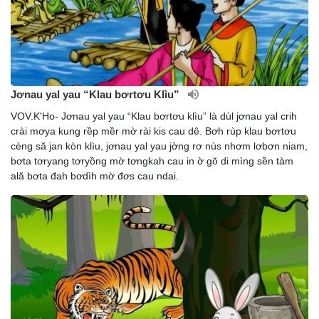
Jơnau yal yau “Klau bơrtơu Klìu”
VOV.K'Ho- Jơnau yal yau “Klau bơrtơu klìu” là dùl jơnau yal crih
crài mơya kung rềp mềr mờ rài kis cau dê. Bơh rùp klau bơrtơu
cèng să jan kòn klìu, jơnau yal yau jờng rơ nùs nhơm lơbơn niam,
bơta tơryang tơryồng mờ tơngkah cau in ờ gŏ di mìng sền tàm
ală bơta đah bơdìh mờ đơs cau ndai.