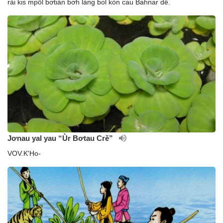
rài kis mpồl bơtiàn bơh làng bol kòn cau Bahnar dê.
Jơnau yal yau “Ùr Bơtau Crĕ”
VOV.K'Ho-