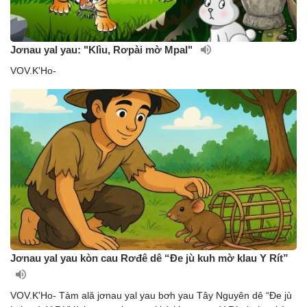
Jơnau yal yau: "Klìu, Rơpài mờ Mpal"
VOV.K'Ho-
Jơnau yal yau kòn cau Rơđê dê “Đe jù kuh mờ klau Y Rít”
VOV.K'Ho- Tàm ală jơnau yal yau bơh yau Tây Nguyên dê “Đe jù