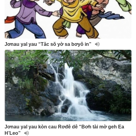
Jơnau yal yau “Tăc sŏ yờ sa bơyô in”
Jơnau yal yau kòn cau Rơđê dê “Bơh tài mờ geh Ea
H’Leo”