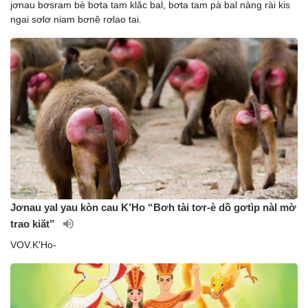
jơnau bơsram bè bơta tam klăc bal, bơta tam pà bal nàng rài kis
ngai sơlơ niam bơnĕ rơlao tai.
Jơnau yal yau kòn cau K’Ho “Bơh tài tơr-è dồ gơtìp nàl mờ
trao kiăt”
VOV.K'Ho-