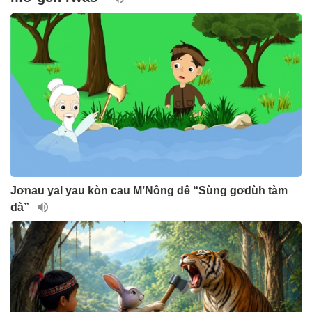
Jơnau yal yau kòn cau M’Nông dê “Sùng gơdùh tàm
dà”