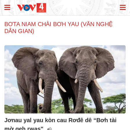
BƠTA NIAM CHÀI BƠH YAU (VĂN NGHỆ
DÂN GIAN)
Jơnau yal yau kòn cau Rơđê dê “Bơh tài
mờ geh rwas"