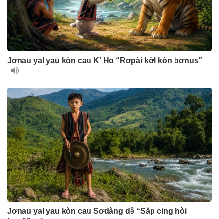
Jơnau yal yau kòn cau K' Ho “Rơpài kờl kòn bơnus”
Jơnau yal yau kòn cau Sơdàng dê “Săp cing hòi