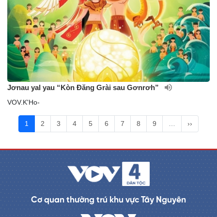
Jơnau yal yau “Kòn Đăng Grài sau Gơnrơh”
VOV.K'Ho-
1
2
3
4
5
6
7
8
9
…
››
Cơ quan thường trú khu vực Tây Nguyên