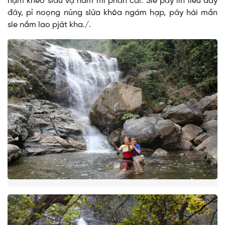
nặm kheo slâư vạ nắm mì phân cải. Sle pây lỉn liểu đảy
đây, pỉ noọng nủng slửa khóa ngám hạp, pây hài mắn
sle nắm lao pjảt kha./.