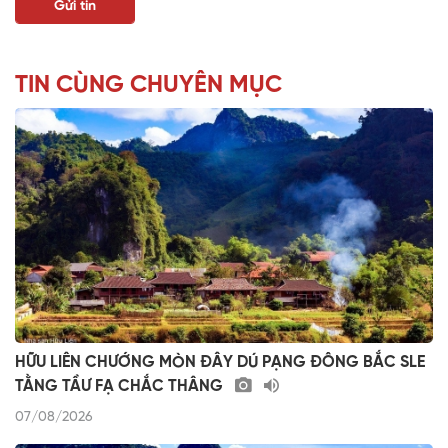
TIN CÙNG CHUYÊN MỤC
HỮU LIÊN CHƯỚNG MÒN ĐÂY DÚ PẠNG ĐÔNG BẮC SLE
TẰNG TẦƯ FẠ CHẮC THÂNG
07/08/2026