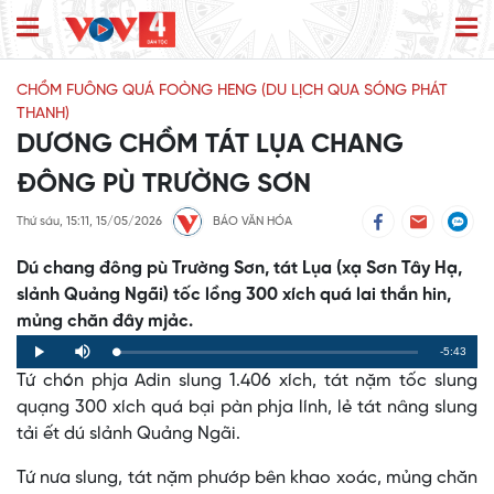
CHỒM FUÔNG QUÁ FOÒNG HENG (DU LỊCH QUA SÓNG PHÁT
THANH)
DƯƠNG CHỒM TÁT LỤA CHANG
ĐÔNG PÙ TRƯỜNG SƠN
Thứ sáu, 15:11, 15/05/2026
BÁO VĂN HÓA
Dú chang đông pù Trường Sơn, tát Lụa (xạ Sơn Tây Hạ,
slảnh Quảng Ngãi) tốc lồng 300 xích quá lai thắn hin,
mủng chăn đây mjảc.
Remaining
-5:43
Loaded
:
Progress
:
Play
Mute
0%
0%
Tứ chón phja Adin slung 1.406 xích, tát nặm tốc slung
Time
quạng 300 xích quá bại pàn phja lính, lẻ tát nâng slung
tải ết dú slảnh Quảng Ngãi.
Tứ nưa slung, tát nặm phướp bên khao xoác, mủng chăn