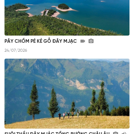
PÂY CHỒM PÉ KẺ GỖ ĐÂY MJẠC
24/07/2026