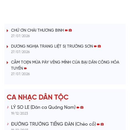
l
LỜI CÂY ĐÀN TÍNH
a
CHỨ ƠN CHÀI THƯƠNG BINH
y
27/07/2026
V
DƯƠNG NGHỊA TRANG LIỆT SỊ TRƯỜNG SƠN
27/07/2026
i
CẰM TOẸN MỪA PÀY VẺNG MỈNH CÚA BẠI DÂN CÔNG HỎA
TUYẾN
d
27/07/2026
e
CA NHẠC DÂN TỘC
o
LÝ SO LE (Dân ca Quảng Nam)
19/12/2023
ĐƯỜNG TRƯỜNG TIẾNG ĐÀN (Chèo cổ)