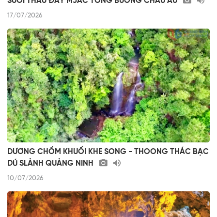
SUÔI THẦU ĐÂY MJẢC TỒNG BƯỞNG CHÂU ÂU
17/07/2026
DƯƠNG CHỒM KHUỔI KHE SONG - THOONG THÁC BẠC
DÚ SLẢNH QUẢNG NINH
10/07/2026