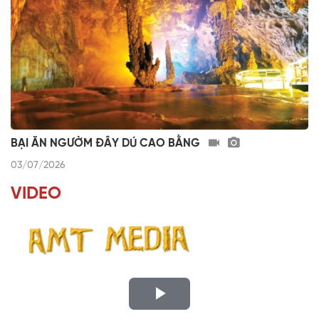
BẠI ĂN NGƯỜM ĐÂY DÚ CAO BẰNG
03/07/2026
VIDEO
P