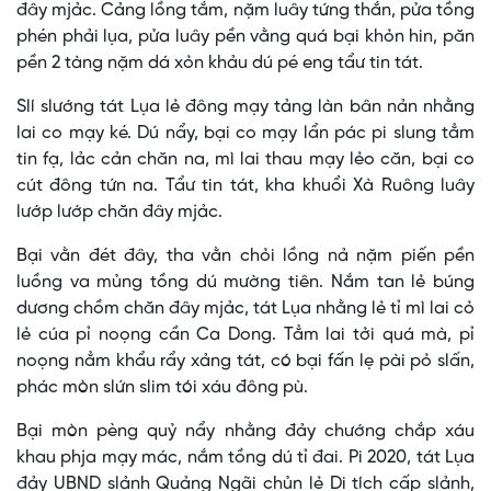
đây mjảc. Cảng lồng tắm, nặm luây tứng thắn, pửa tồng
phén phải lụa, pửa luây pền vằng quá bại khỏn hin, păn
pền 2 tàng nặm dá xỏn khảu dú pé eng tẩư tin tát.
Slí slướng tát Lụa lẻ đông mạy tảng làn bân nản nhằng
lai co mạy ké. Dú nẩy, bại co mạy lẩn pác pi slung tẳm
tin fạ, lảc cản chăn na, mì lai thau mạy lẻo căn, bại co
cút đông tứn na. Tẩư tin tát, kha khuổi Xà Ruông luây
lướp lướp chăn đây mjảc.
Bại vằn đét đây, tha vằn chỏi lồng nả nặm piến pền
luồng va mủng tồng dú mường tiên. Nắm tan lẻ búng
dương chồm chăn đây mjảc, tát Lụa nhằng lẻ tỉ mì lai cỏ
lẻ cúa pỉ noọng cần Ca Dong. Tẳm lai tởi quá mà, pỉ
noọng nẳm khẩu rẩy xảng tát, có bại fấn lẹ pài pỏ slấn,
phác mòn slứn slim tói xáu đông pù.
Bại mòn pèng quỷ nẩy nhằng đảy chướng chắp xáu
khau phja mạy mác, nắm tồng dú tỉ đai. Pi 2020, tát Lụa
đảy UBND slảnh Quảng Ngãi chủn lẻ Di tích cấp slảnh,