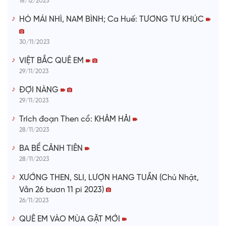
18/12/2023
HÒ MÁI NHÌ, NAM BÌNH; Ca Huế: TƯƠNG TƯ KHÚC
30/11/2023
VIỆT BẮC QUÊ EM
29/11/2023
ĐỢI NÀNG
29/11/2023
Trích đoạn Then cổ: KHẢM HẢI
28/11/2023
BA BỂ CẢNH TIÊN
28/11/2023
XƯỚNG THEN, SLI, LƯỢN HANG TUẦN (Chủ Nhật,
Vằn 26 bươn 11 pi 2023)
26/11/2023
QUÊ EM VÀO MÙA GẶT MỚI