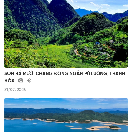
SON BÁ MƯỜI CHANG ĐÔNG NGẢN PÙ LUÔNG, THANH
HÓA
31/07/2026