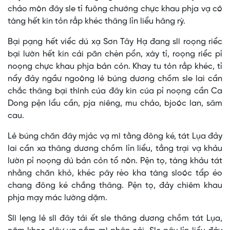
chảo mòn đây sle tỉ fuông chướng chực khau phja vạ có
tàng hết kin tỏn rẳp khéc thâng lỉn liểu hâng rỳ.
Bại pạng hết viểc dú xạ Sơn Tây Hạ đang slí roọng riểc
bại lườn hết kin cải păn chèn pổn, xày tỉ, roọng riểc pỉ
noọng chực khau phja bản cỏn. Khay tu tỏn rẳp khéc, tỉ
nẩy đảy ngầư ngoòng lẻ búng dương chồm sle lai cần
chắc thâng bại thình cúa đây kin cúa pỉ noọng cần Ca
Dong pện lẩu cần, pja niêng, mu chảo, bjoóc lan, sâm
cau.
Lẻ búng chăn đây mjảc vạ mì tằng đông ké, tát Lụa đảy
lai cần xa thâng dương chồm lỉn liểu, tẳng trại vạ khảu
lườn pỉ noọng dú bản cỏn tổ nòn. Pện tọ, tàng khảu tát
nhằng chăn khỏ, khéc pây rèo kha tàng sloóc tẩp éo
chang đông ké chắng thâng. Pện tọ, đảy chiêm khau
phja mạy mác lường dặm.
Slì lẹng lẻ slì đây tải ết sle thâng dương chồm tát Lụa,