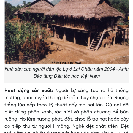
Nhà sàn của người dân tộc Lự ở Lai Châu năm 2004 - Ảnh:
Bảo tàng Dân tộc học Việt Nam
Hoạt động sản xuất:
Người Lự sáng tạo ra hệ thống
mương, phai truyền thống để dẫn thuỷ nhập điền. Ruộng
trồng lúa nếp theo kỹ thuật cấy mạ hai lần. Có nơi đã
biết dùng phân xanh, rác rưởi và phân chuồng để bón
ruộng. Họ làm nương phát, đốt, chọc lỗ tra hạt hoặc cày
do tiếp thu từ người Hmông. Nghề dệt phát triển. Dệt