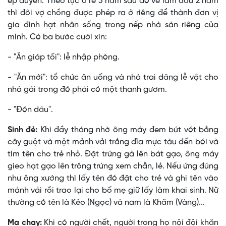
ép duyên. Theo tục ở rể 3 năm sau đó về làm dâu 2 năm
thì đôi vợ chồng được phép ra ở riêng để thành đơn vị
gia đình hạt nhân sống trong nếp nhà sàn riêng của
mình. Có ba bước cưới xin:
- "Ăn giáp tối": lễ nhập phòng.
- "Ăn mới": tổ chức ăn uống và nhà trai dâng lễ vật cho
nhà gái trong đó phải có một thanh gươm.
- "Ðón dâu".
Sinh đẻ:
Khi đầy tháng nhờ ông máy đem bút vót bằng
cây guột và một mảnh vải trắng đĩa mực tàu đến bói và
tìm tên cho trẻ nhỏ. Ðặt trứng gà lên bát gạo, ông máy
gieo hạt gạo lên trông trứng xem chẵn, lẻ. Nếu ứng đúng
như ông xướng thì lấy tên đó đặt cho trẻ và ghi tên vào
mảnh vải rồi trao lại cho bố mẹ giữ lấy làm khai sinh. Nữ
thường có tên là Kẻo (Ngọc) và nam là Khăm (Vàng)...
Ma chay:
Khi có người chết, người trong họ nội đội khăn