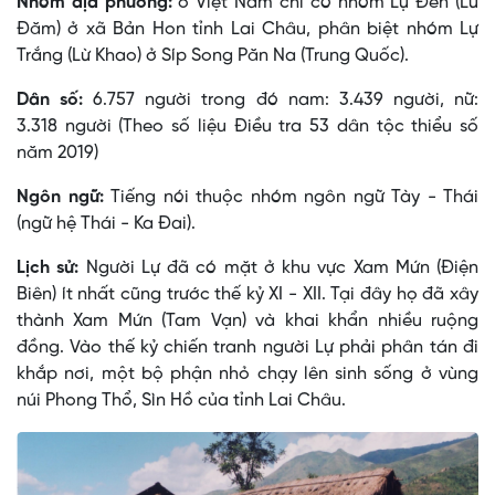
Nhóm địa phương:
ở Việt Nam chỉ có nhóm Lự Ðen (Lừ
Ðăm) ở xã Bản Hon tỉnh Lai Châu, phân biệt nhóm Lự
Trắng (Lừ Khao) ở Síp Song Păn Na (Trung Quốc).
Dân số:
6.757 người trong đó nam: 3.439 người, nữ:
3.318 người (Theo số liệu Điều tra 53 dân tộc thiểu số
năm 2019)
Ngôn ngữ:
Tiếng nói thuộc nhóm ngôn ngữ Tày - Thái
(ngữ hệ Thái - Ka Ðai).
Lịch sử:
Người Lự đã có mặt ở khu vực Xam Mứn (Ðiện
Biên) ít nhất cũng trước thế kỷ XI - XII. Tại đây họ đã xây
thành Xam Mứn (Tam Vạn) và khai khẩn nhiều ruộng
đồng. Vào thế kỷ chiến tranh người Lự phải phân tán đi
khắp nơi, một bộ phận nhỏ chạy lên sinh sống ở vùng
núi Phong Thổ, Sìn Hồ của tỉnh Lai Châu.