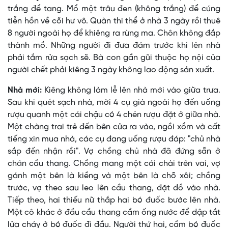
trắng để tang. Mổ một trâu đen (không trắng) để cúng
tiễn hồn về cõi hư vô. Quàn thi thể ở nhà 3 ngày rồi thuê
8 người ngoài họ để khiêng ra rừng ma. Chôn không đắp
thành mồ. Những người đi đưa đám trước khi lên nhà
phải tắm rửa sạch sẽ. Bà con gần gũi thuộc họ nội của
người chết phải kiêng 3 ngày không lao động sản xuất.
Nhà mới:
Kiêng không làm lễ lên nhà mới vào giữa trưa.
Sau khi quét sạch nhà, mời 4 cụ già ngoài họ đến uống
rượu quanh một cái chậu có 4 chén rượu đặt ở giữa nhà.
Một chàng trai trẻ đến bên cửa ra vào, ngồi xổm và cất
tiếng xin mua nhà, các cụ đang uống rượu đáp: "chủ nhà
sắp đến nhận rồi". Vợ chồng chủ nhà đã đứng sẵn ở
chân cầu thang. Chồng mang một cái chài trên vai, vợ
gánh một bên là kiềng và một bên là chõ xôi; chồng
trước, vợ theo sau leo lên cầu thang, đặt đồ vào nhà.
Tiếp theo, hai thiếu nữ thắp hai bó đuốc bước lên nhà.
Một cô khác ở đầu cầu thang cầm ống nước để dập tắt
lửa cháy ở bó đuốc đi đầu. Người thứ hai, cầm bó đuốc