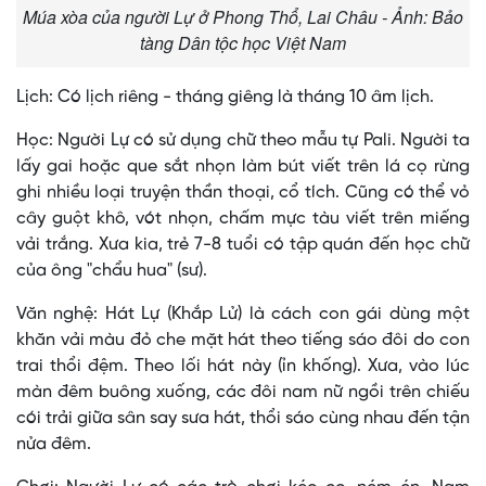
Múa xòa của người Lự ở Phong Thổ, Lai Châu - Ảnh: Bảo
tàng Dân tộc học Việt Nam
Lịch: Có lịch riêng - tháng giêng là tháng 10 âm lịch.
Học: Người Lự có sử dụng chữ theo mẫu tự Pali. Người ta
lấy gai hoặc que sắt nhọn làm bút viết trên lá cọ rừng
ghi nhiều loại truyện thần thoại, cổ tích. Cũng có thể vỏ
cây guột khô, vót nhọn, chấm mực tàu viết trên miếng
vải trắng. Xưa kia, trẻ 7-8 tuổi có tập quán đến học chữ
của ông "chẩu hua" (sư).
Văn nghệ: Hát Lự (Khắp Lử) là cách con gái dùng một
khăn vải màu đỏ che mặt hát theo tiếng sáo đôi do con
trai thổi đệm. Theo lối hát này (ỉn khống). Xưa, vào lúc
màn đêm buông xuống, các đôi nam nữ ngồi trên chiếu
cói trải giữa sân say sưa hát, thổi sáo cùng nhau đến tận
nửa đêm.