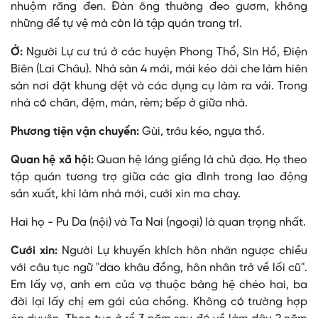
nhuộm răng đen. Ðàn ông thường đeo gươm, không
những để tự vệ mà còn là tập quán trang trí.
Ở:
Người Lự cư trú ở các huyện Phong Thổ, Sìn Hồ, Ðiện
Biên (Lai Châu). Nhà sàn 4 mái, mái kéo dài che làm hiên
sàn nơi đặt khung dệt và các dụng cụ làm ra vải. Trong
nhà có chăn, đệm, màn, rèm; bếp ở giữa nhà.
Phương tiện vận chuyển:
Gùi, trâu kéo, ngựa thồ.
Quan hệ xã hội:
Quan hệ láng giềng là chủ đạo. Họ theo
tập quán tương trợ giữa các gia đình trong lao động
sản xuất, khi làm nhà mới, cưới xin ma chay.
Hai họ - Pu Da (nội) và Ta Nai (ngoại) là quan trọng nhất.
Cưới xin:
Người Lự khuyến khích hôn nhân ngược chiều
với câu tục ngữ "dao khâu đồng, hôn nhân trở về lối cũ".
Em lấy vợ, anh em của vợ thuộc bàng hệ chéo hai, ba
đời lại lấy chị em gái của chồng. Không có trường hợp