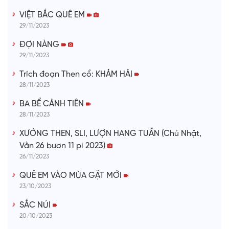
VIỆT BẮC QUÊ EM
29/11/2023
ĐỢI NÀNG
29/11/2023
Trích đoạn Then cổ: KHẢM HẢI
28/11/2023
BA BỂ CẢNH TIÊN
28/11/2023
XƯỚNG THEN, SLI, LƯỢN HANG TUẦN (Chủ Nhật,
Vằn 26 bươn 11 pi 2023)
26/11/2023
QUÊ EM VÀO MÙA GẶT MỚI
23/10/2023
SẮC NÚI
20/10/2023