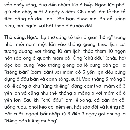
vẫn cháy sáng, đưa đến nhóm lửa ở bếp. Ngọn lửa phải
giữ cho cháy suốt 3 ngày 3 đêm. Chủ nhà làm lễ thờ tổ
tiên bằng cỗ đầu lợn. Dân bản được mời ăn cỗ uống
rượu, mọi người vui hát theo điệu sáo đôi.
Thờ cúng:
Người Lự thờ cúng tổ tiên ở gian "hóng" trong
nhà, mỗi năm một lần vào tháng giêng theo lịch Lự,
tương đương với tháng 10 âm lịch; thắp thêm 10 ngọn
nến sáp ong ở quanh mâm cỗ. Ông "chủ đầu" (chảu hô)
đọc bài cúng. Vào tháng giêng có lễ cúng bản gọi là
"kiêng bản" (căm bản) với mâm cỗ 3 yến lợn đều cúng
dựng ở đầu bản và cạnh sông, suối. Vào tháng 3 mồng 3
có lễ cúng ở khu "rừng thiêng" (đóng căm) với mâm cỗ 3
yến lợn và cũng như thế, tháng 6 mồng 6 với mâm cỗ 6
yến lợn. Sau khi "chủ đầu" làm lễ xong, cả bản ăn cỗ,
uống rượu, chơi kéo co, ném én, hát sáo đôi và kiêng nội
bất xuất, ngoại bất nhập từ 3 đến 9 ngày gọi chung là
"kiêng bản kiêng mường".