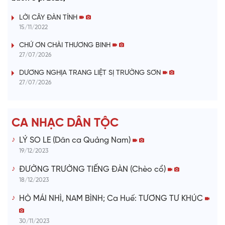
y
LỜI CÂY ĐÀN TÍNH
15/11/2022
V
CHỨ ƠN CHÀI THƯƠNG BINH
i
27/07/2026
DƯƠNG NGHỊA TRANG LIỆT SỊ TRƯỜNG SƠN
d
27/07/2026
e
CA NHẠC DÂN TỘC
o
LÝ SO LE (Dân ca Quảng Nam)
19/12/2023
ĐƯỜNG TRƯỜNG TIẾNG ĐÀN (Chèo cổ)
18/12/2023
HÒ MÁI NHÌ, NAM BÌNH; Ca Huế: TƯƠNG TƯ KHÚC
30/11/2023