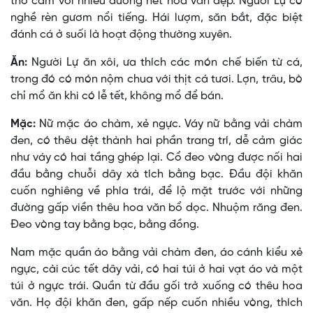
thổ cẩm với nhiều đường nét hoa văn đẹp. Người Lự có
nghề rèn gươm nổi tiếng. Hái lượm, săn bắt, đặc biệt
đánh cá ở suối là hoạt động thường xuyên.
Ăn:
Người Lự ăn xôi, ưa thích các món chế biến từ cá,
trong đó có món nộm chua với thịt cá tươi. Lợn, trâu, bò
chỉ mổ ăn khi có lễ tết, không mổ để bán.
Mặc:
Nữ mặc áo chàm, xẻ ngực. Váy nữ bằng vải chàm
đen, có thêu dệt thành hai phần trang trí, dễ cảm giác
như váy có hai tầng ghép lại. Cổ đeo vòng được nối hai
đầu bằng chuỗi dây xà tích bằng bạc. Ðầu đội khăn
cuốn nghiêng về phía trái, để lộ mặt trước với những
đường gấp viền thêu hoa văn bổ dọc. Nhuộm răng đen.
Ðeo vòng tay bằng bạc, bằng đồng.
Nam mặc quần áo bằng vải chàm đen, áo cánh kiểu xẻ
ngực, cài cúc tết dây vải, có hai túi ở hai vạt áo và một
túi ở ngực trái. Quần từ đầu gối trở xuống có thêu hoa
văn. Họ đội khăn đen, gấp nếp cuốn nhiều vòng, thích