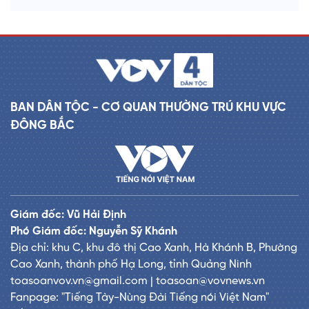
BAN DÂN TỘC - CƠ QUAN THƯỜNG TRÚ KHU VỰC
ĐÔNG BẮC
Giám đốc: Vũ Hải Định
Phó Giám đốc: Nguyễn Sỹ Khánh
Địa chỉ: khu C, khu đô thị Cao Xanh, Hà Khánh B, Phường
Cao Xanh, thành phố Hạ Long, tỉnh Quảng Ninh
toasoanvov.vn@gmail.com | toasoan@vovnews.vn
Fanpage: "Tiếng Tày-Nùng Đài Tiếng nói Việt Nam"