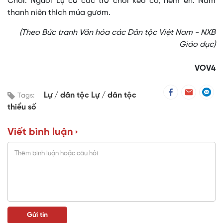
Chơi: Người Lự có các trò chơi kéo co, ném én. Nam
thanh niên thích múa gươm.
(Theo Bức tranh Văn hóa các Dân tộc Việt Nam - NXB
Giáo dục)
VOV4
Lự
dân tộc Lự
dân tộc
Tags:
thiểu số
Viết bình luận