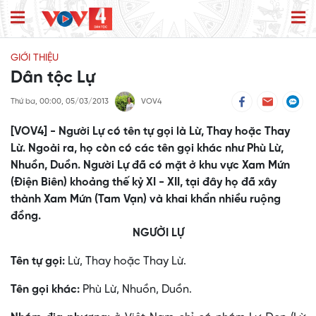
GIỚI THIỆU
Dân tộc Lự
Thứ ba, 00:00, 05/03/2013
VOV4
[VOV4] - Người Lự có tên tự gọi là Lừ, Thay hoặc Thay
Lừ. Ngoài ra, họ còn có các tên gọi khác như Phù Lừ,
Nhuồn, Duồn. Người Lự đã có mặt ở khu vực Xam Mứn
(Ðiện Biên) khoảng thế kỷ XI - XII, tại đây họ đã xây
thành Xam Mứn (Tam Vạn) và khai khẩn nhiều ruộng
đồng.
NGƯỜI LỰ
Tên tự gọi:
Lừ, Thay hoặc Thay Lừ.
Tên gọi khác:
Phù Lừ, Nhuồn, Duồn.