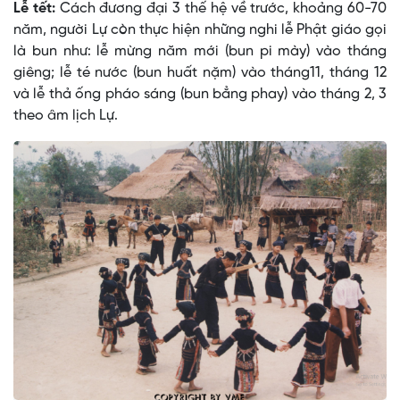
Lễ tết:
Cách đương đại 3 thế hệ về trước, khoảng 60-70
năm, người Lự còn thực hiện những nghi lễ Phật giáo gọi
là bun như: lễ mừng năm mới (bun pi mày) vào tháng
giêng; lễ té nước (bun huất nặm) vào tháng11, tháng 12
và lễ thả ống pháo sáng (bun bẳng phay) vào tháng 2, 3
theo âm lịch Lự.