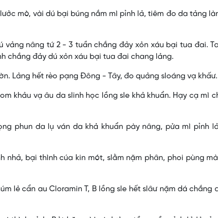
lưởc mò, vài dú bại búng nắm mì pỉnh lả, tiêm đo da tảng là
ú vảng nâng tứ 2 - 3 tuần chắng đảy xỏn xáu bại tua đai. T
nh chắng đảy dú xỏn xáu bại tua đai chang lảng.
lườn. Lảng hết rèo pạng Đông - Tây, đo quảng sloáng vạ khấư.
hom khảu vạ âu da slinh học lồng sle khả khuẩn. Hạy cạ mì c
ọng phun da lụ ván da khả khuẩn pày nâng, pửa mì pỉnh lả
ình nhả, bại thình cúa kin mót, slằm nặm phân, phoi pùng m
húm lẻ cẩn au Cloramin T, B lồng sle hết slâư nặm dá chắng