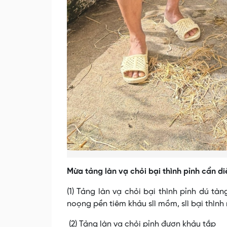
Mừa tảng làn vạ chỏi bại thình pỉnh cẩn di
(1) Tảng làn vạ chỏi bại thình pỉnh dú tà
noọng pền tiêm khảu slì mồm, slì bại thình
(2) Tảng làn vạ chỏi pỉnh đươn khảu tắp