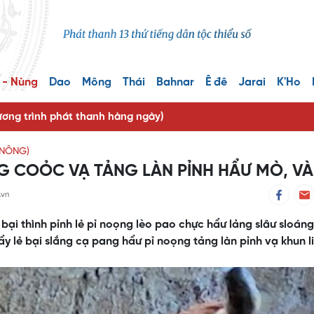
 - Nùng
Dao
Mông
Thái
Bahnar
Ê đê
Jarai
K'Ho
ng trình phát thanh hàng ngày)
 NÔNG)
G COỎC VẠ TẢNG LÀN PỈNH HẨƯ MÒ, VÀ
.vn
n bại thình pỉnh lẻ pỉ noọng lèo pao chực hẩư lảng slâư sloán
 nẩy lẻ bại slắng cạ pang hẩư pỉ noọng tảng làn pỉnh vạ khun l