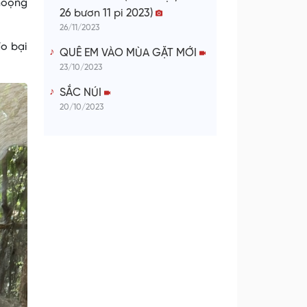
 noọng
26 bươn 11 pi 2023)
26/11/2023
đo bại
QUÊ EM VÀO MÙA GẶT MỚI
23/10/2023
SẮC NÚI
20/10/2023