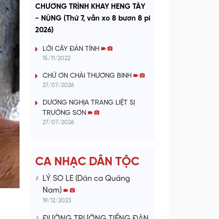
a
CHƯƠNG TRÌNH KHAY HENG TÀY
- NÙNG (Thứ 7, vằn xo 8 bươn 8 pi
y
2026)
V
LỜI CÂY ĐÀN TÍNH
15/11/2022
i
CHỨ ƠN CHÀI THƯƠNG BINH
27/07/2026
d
DƯƠNG NGHỊA TRANG LIỆT SỊ
e
TRƯỜNG SƠN
27/07/2026
o
CA NHẠC DÂN TỘC
LÝ SO LE (Dân ca Quảng
Nam)
19/12/2023
ĐƯỜNG TRƯỜNG TIẾNG ĐÀN