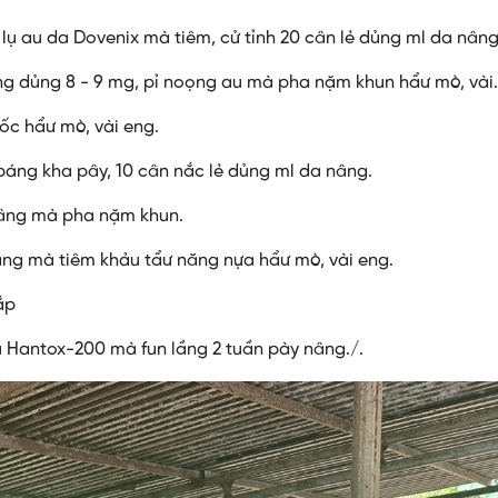
 lụ au da Dovenix mà tiêm, cử tỉnh 20 cân lẻ dủng ml da nâng
ọng dủng 8 - 9 mg, pỉ noọng au mà pha nặm khun hẩư mò, vài.
mốc hẩư mò, vài eng.
páng kha pây, 10 cân nắc lẻ dủng ml da nâng.
nâng mà pha nặm khun.
nâng mà tiêm khảu tẩư năng nựa hẩư mò, vài eng.
ắp
lụ Hantox-200 mà fun lầng 2 tuần pày nâng./.