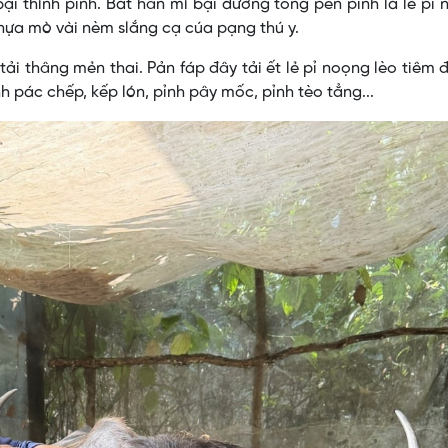
 bại thình pỉnh. Bảt hăn mì bại dưởng tồng pền pỉnh lả lẻ pỉ
nựa mò vài nèm slắng cạ cúa pạng thú y.
 tải thâng mẻn thai. Pản fáp đây tải ết lẻ pỉ noọng lèo tiêm 
h pác chếp, kếp lón, pỉnh pây mốc, pỉnh tèo tẳng...