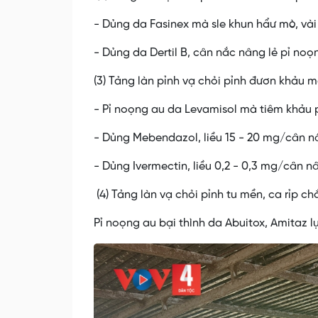
- Dủng da Fasinex mà sle khun hẩư mò, vài
- Dủng da Dertil B, cân nắc nâng lẻ pỉ no
(3) Tảng làn pỉnh vạ chỏi pỉnh đươn khảu 
- Pỉ noọng au da Levamisol mà tiêm khảu 
- Dủng Mebendazol, liều 15 - 20 mg/cân 
- Dủng Ivermectin, liều 0,2 - 0,3 mg/cân 
(4) Tảng làn vạ chỏi pỉnh tu mền, ca rỉp ch
Pỉ noọng au bại thình da Abuitox, Amitaz 