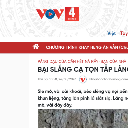
Việt
Tày
CHƯƠNG TRÌNH KHAY HENG ĂN VẰN (Chươ
PẰNG DẠU CÚA CẦN HẾT NÀ RẨY (BẠN CỦA NHÀ
BẠI SLẮNG CẠ TỌN TẲP LẢN
Thứ ba, 10:58, 26/05/2026
khoahocchonhanong.com
Sle mò, vài cải khoái, bẻo slèng vạ nọi pề
khun liệng, tảng làn pỉnh lả slẳt slọ. Lăng
mò, vài đảy đây.