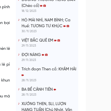
(Chèo cổ)
n pỉnh
18/12/2023
HÒ MÁI NHÌ, NAM BÌNH; Ca
an bại
Huế: TƯƠNG TƯ KHÚC
30/11/2023
VIỆT BẮC QUÊ EM
29/11/2023
hèn lẻ
ĐỢI NÀNG
29/11/2023
 lẻ pỉ
Trích đoạn Then cổ: KHẢM HẢI
à khun
28/11/2023
BA BỂ CẢNH TIÊN
28/11/2023
 au mà
XƯỚNG THEN, SLI, LƯỢN
HANG TUẦN (Chủ Nhật, Vằn