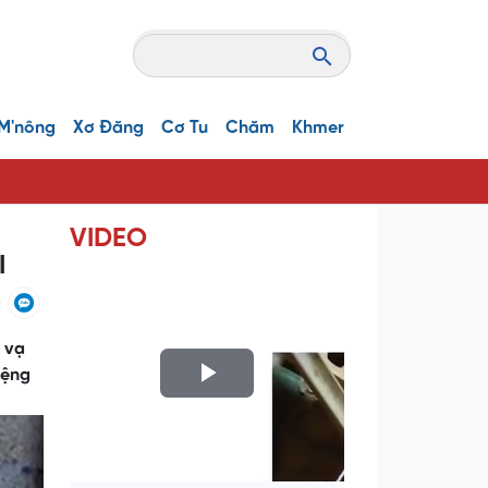
M'nông
Xơ Đăng
Cơ Tu
Chăm
Khmer
VIDEO
I
g vạ
iệng
P
l