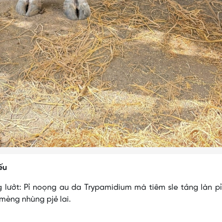
ếu
ng lưởt: Pỉ noọng au da Trypamidium mà tiêm sle tảng làn pỉ
 mèng nhùng pjẻ lai.