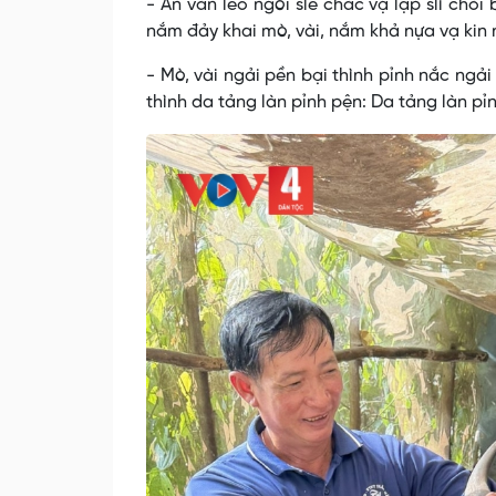
- Ăn vằn lèo ngòi sle chắc vạ lập slì chỏi
nắm đảy khai mò, vài, nắm khả nựa vạ kin 
- Mò, vài ngải pền bại thình pỉnh nắc ngải
thình da tảng làn pỉnh pện: Da tảng làn pỉn