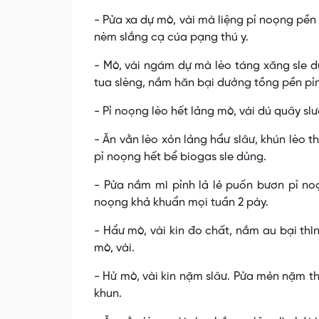
- Pửa xa dự mò, vài mà liệng pỉ noọng pền 
nèm slắng cạ cúa pạng thú y.
- Mò, vài ngám dự mà lèo táng xăng sle d
tua slèng, nắm hăn bại dưởng tồng pền pỉ
- Pỉ noọng lèo hết lảng mò, vài dú quây s
- Ăn vằn lèo xỏn lảng hẩư slâư, khún lèo t
pỉ noọng hết bể biogas sle dủng.
- Pửa nắm mì pỉnh lả lẻ puốn bươn pỉ no
noọng khả khuẩn mọi tuần 2 pày.
- Hẩư mò, vài kin đo chất, nắm au bại th
mò, vài.
- Hử mò, vài kin nặm slâư. Pửa mẻn nặm t
khun.