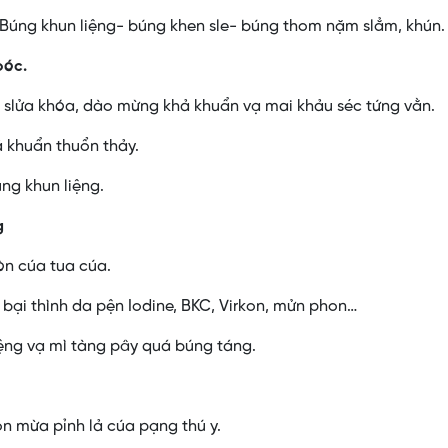
Búng khun liệng- búng khen sle- búng thom nặm slẳm, khún.
oóc.
c slửa khóa, dào mừng khả khuẩn vạ mai khảu séc tứng vằn.
ả khuẩn thuổn thảy.
ng khun liệng.
g
òn cúa tua cúa.
bại thình da pện Iodine, BKC, Virkon, mửn phon…
iệng vạ mì tàng pây quá búng táng.
ỏn mừa pỉnh lả cúa pạng thú y.