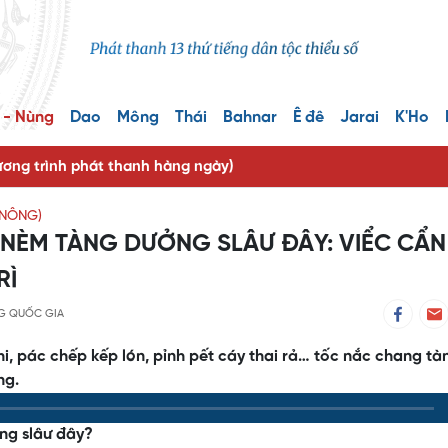
 - Nùng
Dao
Mông
Thái
Bahnar
Ê đê
Jarai
K'Ho
ng trình phát thanh hàng ngày)
 NÔNG)
NÈM TÀNG DƯỞNG SLÂƯ ĐÂY: VIỂC CẨN
RÌ
G QUỐC GIA
i, pác chếp kếp lón, pỉnh pết cáy thai rả… tốc nắc chang tà
ng.
ng slâư đây?