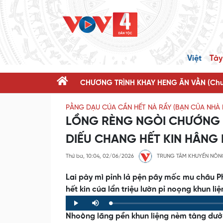
Việt
Tày
CHƯƠNG TRÌNH KHAY HENG ĂN VẰN (Chươ
PẰNG DẠU CÚA CẦN HẾT NÀ RẨY (BẠN CỦA NHÀ
LỒNG RÈNG NGÒI CHƯỚNG 
DIẾU CHANG HẾT KIN HÂNG 
Thứ ba, 10:04, 02/06/2026
TRUNG TÂM KHUYẾN NÔN
Lai pày mì pỉnh lả pện pây mốc mu châu Ph
hết kin cúa lẩn triệu lườn pỉ noọng khun liệ
Loaded
:
Progress
:
Play
Mute
0%
0%
Nhoòng lăng pền khun liệng nèm tàng dưở