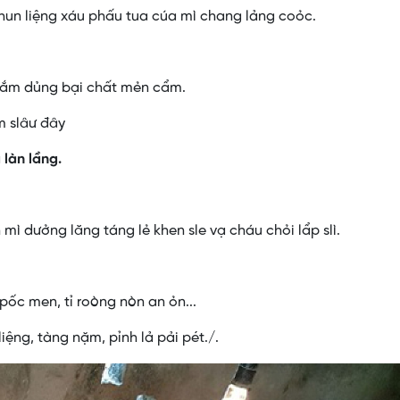
khun liệng xáu phấu tua cúa mì chang lảng coỏc.
 nắm dủng bại chất mẻn cẩm.
m slâư đây
 làn lầng.
mì dưởng lăng táng lẻ khen sle vạ cháu chỏi lẩp slì.
pốc men, tỉ roòng nòn an ỏn...
iệng, tàng nặm, pỉnh lả pải pét./.