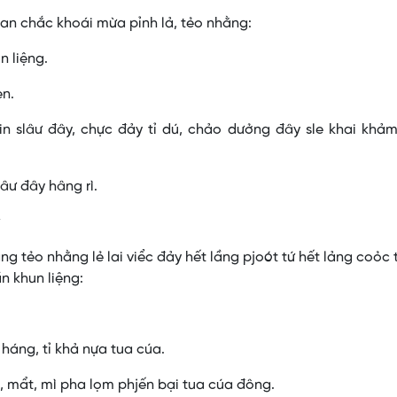
an chắc khoái mừa pỉnh lả, tẻo nhằng:
n liệng.
èn.
in slâư đây, chực đảy tỉ dú, chảo dưởng đây sle khai khả
ư đây hâng rì.
âng tẻo nhằng lẻ lai viểc đảy hết lầng pjoót tứ hết lảng coỏc
ần khun liệng:
háng, tỉ khả nựa tua cúa.
, mẩt, mì pha lọm phjến bại tua cúa đông.