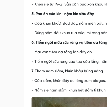
- Khen sle tứ 14–21 vằn cón pửa xỏn khảu 
5. Pao ỏn cúa kin- nặm kin slâư đây
- Cúa khun khấư, slâư đây, nắm mên bất,
- Dủng nặm slâư khun tua cúa, mì ràng nặ
6. Tiểm ngòi mừa sức rèng vạ tiêm da tảng
- Mai vằn tiêm da tảng làn đây đo.
- Tiểm ngòi sức rèng cúa tua cúa lầng, hăn 
7. Thom nặm slẳm, khún khảu búng nâng.
- Cúa slẳm, khún đảy au lồng xum biogas, 
- Nắm sle nặm slẳm, khún hết slẳm tỉ khun l