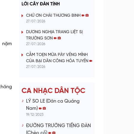
a
LỜI CÂY ĐÀN TÍNH
y
CHỨ ƠN CHÀI THƯƠNG BINH
27/07/2026
V
DƯƠNG NGHỊA TRANG LIỆT SỊ
TRƯỜNG SƠN
i
m nặm
27/07/2026
d
CẰM TOẸN MỪA PÀY VẺNG MỈNH
CÚA BẠI DÂN CÔNG HỎA TUYẾN
e
27/07/2026
o
 thâng
CA NHẠC DÂN TỘC
LÝ SO LE (Dân ca Quảng
Nam)
19/12/2023
ĐƯỜNG TRƯỜNG TIẾNG ĐÀN
(Chèo cổ)