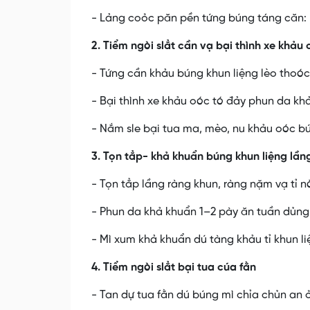
- Lảng coỏc păn pền tứng búng táng căn: 
2. Tiểm ngòi slẳt cần vạ bại thình xe khảu 
- Tứng cần khảu búng khun liệng lèo thoó
- Bại thình xe khảu oóc tó đảy phun da kh
- Nắm sle bại tua ma, mèo, nu khảu oóc bú
3. Tọn tẳp- khả khuẩn búng khun liệng lần
- Tọn tẳp lầng ràng khun, ràng nặm vạ tỉ n
- Phun da khả khuẩn 1–2 pày ăn tuần dủng 
- Mì xum khả khuẩn dú tàng khảu tỉ khun l
4. Tiểm ngòi slẳt bại tua cúa fằn
- Tan dự tua fằn dú búng mì chỉa chủn an 