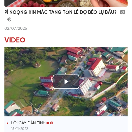
PỈ NOỌNG KIN MÁC TANG TÓN LẺ ĐỢ BẺO LỤ BẤU?
02/07/2026
VIDEO
P
l
TIẾNG TÍNH QUÊ HƯƠNG
a
LỜI CÂY ĐÀN TÍNH
y
15/11/2022