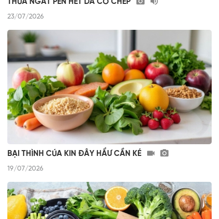
THÚA NGẢT PỀN HẾT DA CÒ CHẾP
23/07/2026
BẠI THÌNH CÚA KIN ĐÂY HẨƯ CẦN KÉ
19/07/2026