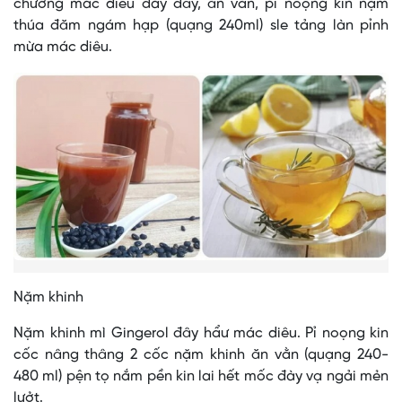
chướng mác diêu đảy đây, ăn vằn, pỉ noọng kin nặm
thúa đăm ngám hạp (quạng 240ml) sle tảng làn pỉnh
mừa mác diêu.
Nặm khinh
Nặm khinh mì Gingerol đây hẩư mác diêu. Pỉ noọng kin
cốc nâng thâng 2 cốc nặm khinh ăn vằn (quạng 240-
480 ml) pện tọ nắm pền kin lai hết mốc đày vạ ngải mẻn
lưởt.