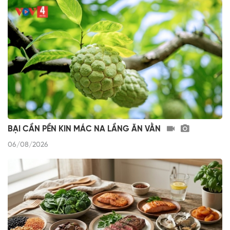
BẠI CẦN PỀN KIN MÁC NA LẦNG ĂN VẰN
06/08/2026