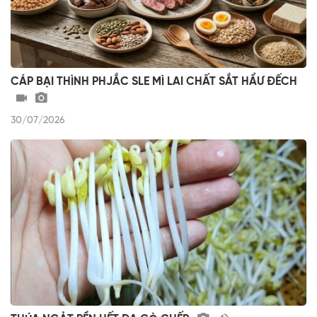
CÁP BẠI THÌNH PHJẮC SLE MÌ LAI CHẤT SẮT HẨƯ ĐẾCH
30/07/2026