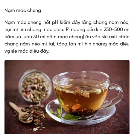
Nặm mác cheng
Nặm mác cheng hết pH kiềm đảy lầng chang nặm nẻo,
nọi mì hin chang mác diêu. Pỉ noọng pền kin 250-500 ml
nặm ún luộn 30 ml nặm mác cheng) ăn vằn sle axit citric
chang nặm nẻo mì lai, tảng làn mì hin chang mác diêu
vạ sle mác diêu đây.