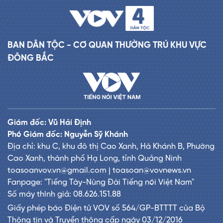
BAN DÂN TỘC - CƠ QUAN THƯỜNG TRÚ KHU VỰC
ĐÔNG BẮC
Giám đốc: Vũ Hải Định
Phó Giám đốc: Nguyễn Sỹ Khánh
Địa chỉ: khu C, khu đô thị Cao Xanh, Hà Khánh B, Phường
Cao Xanh, thành phố Hạ Long, tỉnh Quảng Ninh
toasoanvov.vn@gmail.com | toasoan@vovnews.vn
Fanpage: "Tiếng Tày-Nùng Đài Tiếng nói Việt Nam"
Số máy thính giả: 08.626.151.88
Giấy phép báo Điện tử VOV số 564/GP-BTTTT của Bộ
Thông tin và Truyền thông cấp ngày 03/12/2016