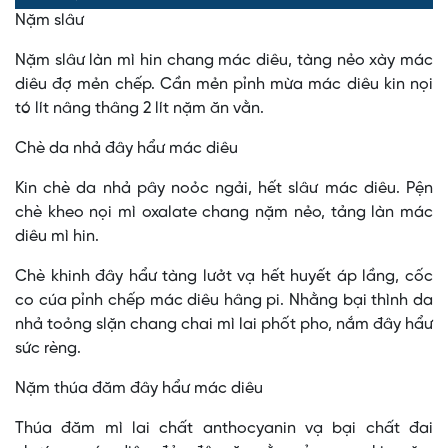
0%
0%
Nặm slâư
Time
Nặm slâư làn mì hin chang mác diêu, tàng nẻo xày mác
diêu đợ mẻn chếp. Cần mẻn pỉnh mừa mác diêu kin nọi
tó lít nâng thâng 2 lít nặm ăn vằn.
Chè da nhả đây hẩư mác diêu
Kin chè da nhả pây noỏc ngải, hết slâư mác diêu. Pện
chè kheo nọi mì oxalate chang nặm nẻo, tảng làn mác
diêu mì hin.
Chè khinh đây hẩư tàng lưởt vạ hết huyết áp lầng, cốc
co cúa pỉnh chếp mác diêu hâng pi. Nhằng bại thình da
nhả toỏng slặn chang chai mì lai phốt pho, nắm đây hẩư
sức rèng.
Nặm thúa đăm đây hẩư mác diêu
Thúa đăm mì lai chất anthocyanin vạ bại chất đai