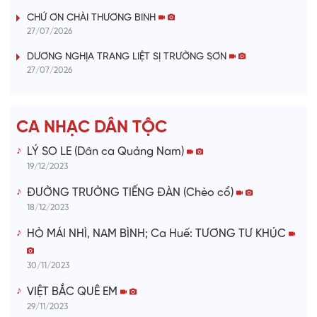
V
CHỨ ƠN CHÀI THƯƠNG BINH
27/07/2026
i
DƯƠNG NGHỊA TRANG LIỆT SỊ TRƯỜNG SƠN
27/07/2026
d
e
CA NHẠC DÂN TỘC
o
LÝ SO LE (Dân ca Quảng Nam)
19/12/2023
ĐƯỜNG TRƯỜNG TIẾNG ĐÀN (Chèo cổ)
18/12/2023
HÒ MÁI NHÌ, NAM BÌNH; Ca Huế: TƯƠNG TƯ KHÚC
30/11/2023
VIỆT BẮC QUÊ EM
29/11/2023