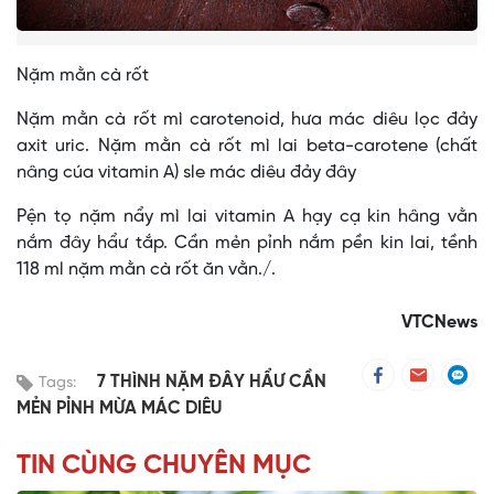
Nặm mằn cà rốt
Nặm mằn cà rốt mì carotenoid, hưa mác diêu lọc đảy
axit uric. Nặm mằn cà rốt mì lai beta-carotene (chất
nâng cúa vitamin A) sle mác diêu đảy đây
Pện tọ nặm nẩy mì lai vitamin A hạy cạ kin hâng vằn
nắm đây hẩư tắp. Cần mẻn pỉnh nắm pền kin lai, tềnh
118 ml nặm mằn cà rốt ăn vằn./.
VTCNews
7 THÌNH NẶM ĐÂY HẨƯ CẦN
Tags:
MẺN PỈNH MỪA MÁC DIÊU
TIN CÙNG CHUYÊN MỤC