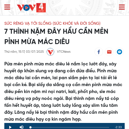
SỨC RÈNG VẠ TỞI SLỔNG (SỨC KHỎE VÀ ĐỜI SỐNG)
7 THÌNH NẶM ĐÂY HẨƯ CẦN MẺN
PỈNH MỪA MÁC DIÊU
Thứ năm, 15:17, 03/07/2025
VTCNews
Pửa mẻn pỉnh mừa mác diêu lẻ nắm lọc lưởt đảy, xày
huyết áp khửn slung vạ đang cần đửa điểu. Pỉnh mừa
mác diêu lai cần mẻn, lai pan slắm pện tọ lai tải ết lẻ
bại cần ké. Bại slấy da slắng cạ cần mẻn pỉnh mừa mác
diêu pền kin nặm mì nọi natri, kali, phốt pho, sle mác
diêu rèng vạ pây noỏc ngải. Bại thình nặm nẩy tó cỏp
fấn hết huyết áp, tàng lưởt luây lầng xày slim tầu tăm
đây. Lăng nẩy lẻ bại thình nặm đây hẩư cần mẻn pỉnh
mừa mác diêu hạy cạ kin ngám hạp.
Remaining
-2:33
Loaded
:
Progress
:
Play
Mute