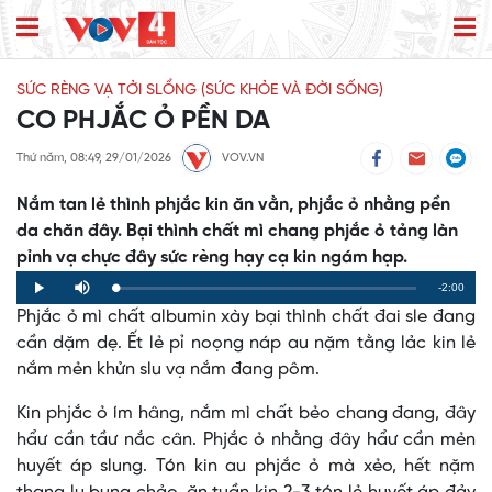
SỨC RÈNG VẠ TỞI SLỔNG (SỨC KHỎE VÀ ĐỜI SỐNG)
CO PHJẮC Ỏ PỀN DA
Thứ năm, 08:49, 29/01/2026
VOV.VN
Nắm tan lẻ thình phjắc kin ăn vằn, phjắc ỏ nhằng pền
da chăn đây. Bại thình chất mì chang phjắc ỏ tảng làn
pỉnh vạ chực đây sức rèng hạy cạ kin ngám hạp.
Remaining
-2:00
Loaded
:
Progress
:
Play
Mute
0%
0%
Phjắc ỏ mì chất albumin xày bại thình chất đai sle đang
Time
cần dặm dẹ. Ết lẻ pỉ noọng náp au nặm tằng lảc kin lẻ
nắm mẻn khửn slu vạ nắm đang pôm.
Kin phjắc ỏ ím hâng, nắm mì chất bẻo chang đang, đây
hẩư cần tầư nắc cân. Phjắc ỏ nhằng đây hẩư cần mẻn
huyết áp slung. Tón kin au phjắc ỏ mà xẻo, hết nặm