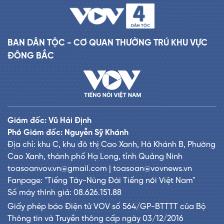
BAN DÂN TỘC - CƠ QUAN THƯỜNG TRÚ KHU VỰC
ĐÔNG BẮC
Giám đốc: Vũ Hải Định
Phó Giám đốc: Nguyễn Sỹ Khánh
Địa chỉ: khu C, khu đô thị Cao Xanh, Hà Khánh B, Phường
Cao Xanh, thành phố Hạ Long, tỉnh Quảng Ninh
toasoanvov.vn@gmail.com | toasoan@vovnews.vn
Fanpage: "Tiếng Tày-Nùng Đài Tiếng nói Việt Nam"
Số máy thính giả: 08.626.151.88
Giấy phép báo Điện tử VOV số 564/GP-BTTTT của Bộ
Thông tin và Truyền thông cấp ngày 03/12/2016