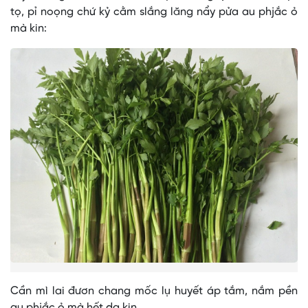
tọ, pỉ noọng chứ kỷ cằm slắng lăng nẩy pửa au phjắc ỏ
mà kin:
Cần mì lai đươn chang mốc lụ huyết áp tắm, nắm pền
au phjắc ỏ mà hết da kin.