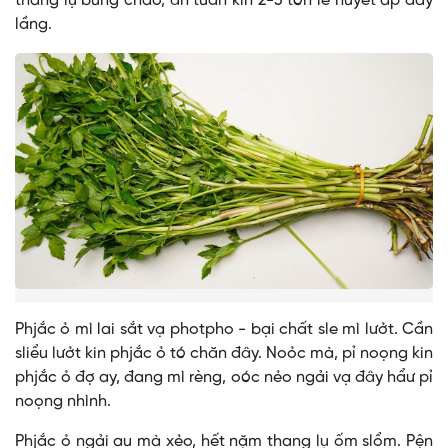
thang lụ bung chảo, ăn tuần kin 2-3 tón lẻ huyết áp đảy
lầng.
Phjắc ỏ mì lai sắt vạ photpho - bại chất sle mì lưởt. Cần
sliểu lưởt kin phjắc ỏ tó chăn đây. Noỏc mà, pỉ noọng kin
phjắc ỏ đợ ay, đang mì rèng, oóc nẻo ngải vạ đây hẩư pỉ
noọng nhình.
Phjắc ỏ ngải au mà xẻo, hết nặm thang lụ ốm slổm. Pện