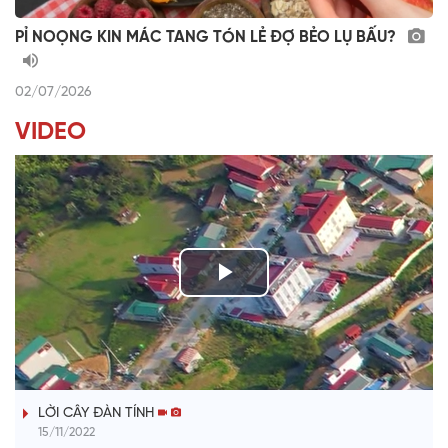
PỈ NOỌNG KIN MÁC TANG TÓN LẺ ĐỢ BẺO LỤ BẤU?
02/07/2026
VIDEO
P
l
TIẾNG TÍNH QUÊ HƯƠNG
a
LỜI CÂY ĐÀN TÍNH
y
15/11/2022