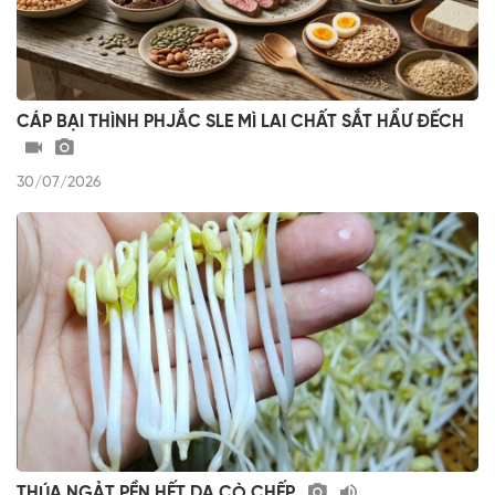
CÁP BẠI THÌNH PHJẮC SLE MÌ LAI CHẤT SẮT HẨƯ ĐẾCH
30/07/2026
THÚA NGẢT PỀN HẾT DA CÒ CHẾP