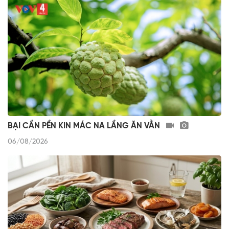
BẠI CẦN PỀN KIN MÁC NA LẦNG ĂN VẰN
06/08/2026