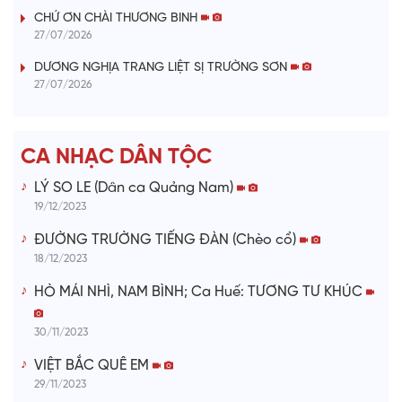
V
CHỨ ƠN CHÀI THƯƠNG BINH
27/07/2026
i
DƯƠNG NGHỊA TRANG LIỆT SỊ TRƯỜNG SƠN
27/07/2026
d
e
CA NHẠC DÂN TỘC
o
LÝ SO LE (Dân ca Quảng Nam)
19/12/2023
ĐƯỜNG TRƯỜNG TIẾNG ĐÀN (Chèo cổ)
18/12/2023
HÒ MÁI NHÌ, NAM BÌNH; Ca Huế: TƯƠNG TƯ KHÚC
30/11/2023
VIỆT BẮC QUÊ EM
29/11/2023