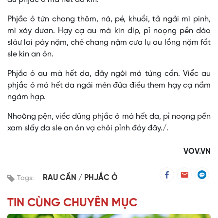
Phjắc ỏ tứn chang thôm, nà, pé, khuổi, tả ngải mì pinh,
mì xáy đươn. Hạy cạ au mà kin đíp, pỉ noọng pền dào
slâư lai pày nặm, chẻ chang nặm cưa lụ au lồng nặm fẩt
sle kin an ỏn.
Phjắc ỏ au mà hết da, đây ngòi mà tứng cần. Viểc au
phjắc ỏ mà hết da ngải mẻn đửa điểu them hạy cạ nắm
ngám hạp.
Nhoòng pện, viểc dủng phjắc ỏ mà hết da, pỉ noọng pền
xam slấy da sle an ỏn vạ chỏi pỉnh đảy đây./.
VOV.VN
RAU CẦN
PHJẮC Ỏ
Tags:
TIN CÙNG CHUYÊN MỤC