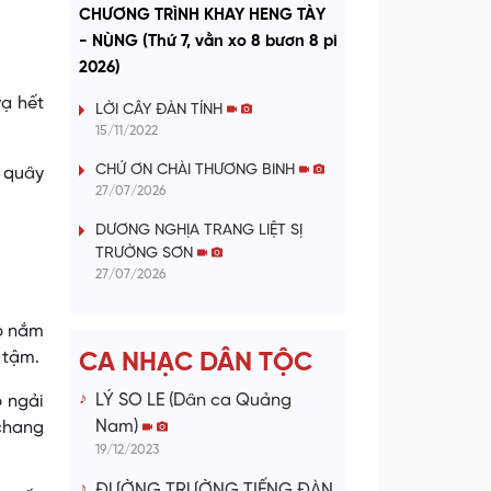
a
CHƯƠNG TRÌNH KHAY HENG TÀY
- NÙNG (Thứ 7, vằn xo 8 bươn 8 pi
y
2026)
V
vạ hết
LỜI CÂY ĐÀN TÍNH
15/11/2022
i
CHỨ ƠN CHÀI THƯƠNG BINH
n quây
27/07/2026
d
DƯƠNG NGHỊA TRANG LIỆT SỊ
e
TRƯỜNG SƠN
27/07/2026
o
íp nắm
 tậm.
CA NHẠC DÂN TỘC
LÝ SO LE (Dân ca Quảng
 ngải
Nam)
chang
19/12/2023
ĐƯỜNG TRƯỜNG TIẾNG ĐÀN