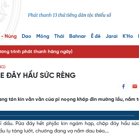
 - Nùng
Dao
Mông
Thái
Bahnar
Ê đê
Jarai
K'Ho
ng trình phát thanh hàng ngày)
NG)
SLE ĐÂY HẨƯ SỨC RÈNG
hang tón kin vằn vằn cúa pỉ noọng khóp đin mường lầu, nắm 
tỉ dấu. Pửa đảy hết phjắc kin ngám hạp, chóp đây hẩư sức
 tầu lụ tàng lưởt, chướng đang vạ nắm dau bẻo,…