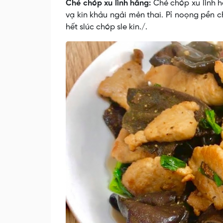
Chẻ chóp xu lình hâng:
Chẻ chóp xu lình h
vạ kin khảu ngải mẻn thai. Pỉ noọng pền 
hết slúc chóp sle kin./.