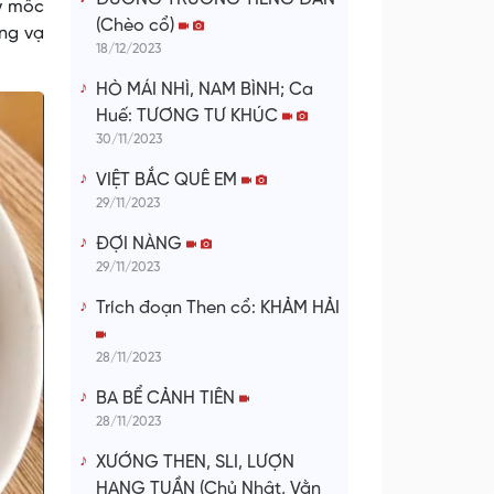
ây mốc
(Chèo cổ)
ểng vạ
18/12/2023
HÒ MÁI NHÌ, NAM BÌNH; Ca
Huế: TƯƠNG TƯ KHÚC
30/11/2023
VIỆT BẮC QUÊ EM
29/11/2023
ĐỢI NÀNG
29/11/2023
Trích đoạn Then cổ: KHẢM HẢI
28/11/2023
BA BỂ CẢNH TIÊN
28/11/2023
XƯỚNG THEN, SLI, LƯỢN
HANG TUẦN (Chủ Nhật, Vằn