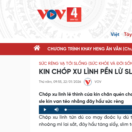
Việt
Tày
CHƯƠNG TRÌNH KHAY HENG ĂN VẰN (Chươ
SỨC RÈNG VẠ TỞI SLỔNG (SỨC KHỎE VÀ ĐỜI SỐ
KIN CHÓP XU LÌNH PỀN LỪ 
Thứ năm, 09:55, 22/01/2026
VOV
Chóp xu lình lẻ thình cúa kin chăn quén c
sle kin van tẻo nhằng đây hẩư sức rèng
Loaded
:
Progress
:
Play
Mute
0%
0%
Chóp xu lình tứn dú co mạy đoóc lụ dú 
nhoòng mì lai sắt, đây hẩư tàng slẩy, slim