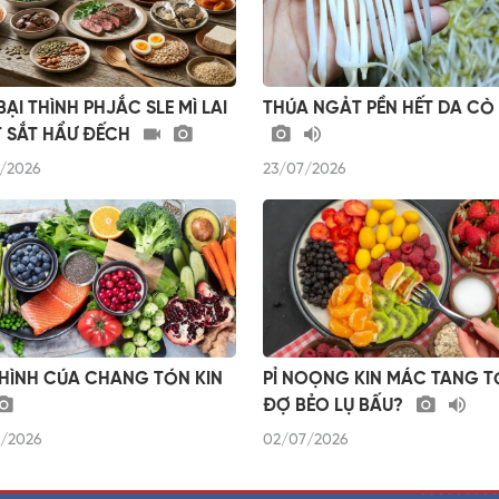
BẠI THÌNH PHJẮC SLE MÌ LAI
THÚA NGẢT PỀN HẾT DA CÒ
 SẮT HẨƯ ĐẾCH
/2026
23/07/2026
THÌNH CÚA CHANG TÓN KIN
PỈ NOỌNG KIN MÁC TANG T
ĐỢ BẺO LỤ BẤU?
/2026
02/07/2026