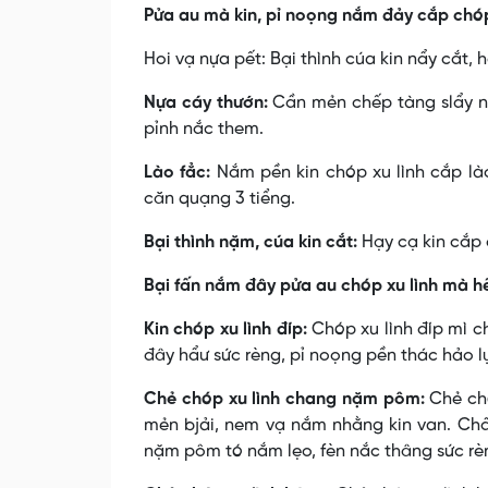
Pửa au mà kin, pỉ noọng nắm đảy cắp chóp 
Hoi vạ nựa pết: Bại thình cúa kin nẩy cắt, 
Nựa cáy thướn:
Cần mẻn chếp tàng slẩy nắ
pỉnh nắc them.
Lào fẳc:
Nắm pền kin chóp xu lình cắp là
căn quạng 3 tiểng.
Bại thình nặm, cúa kin cắt:
Hạy cạ kin cắp 
Bại fấn nắm đây pửa au chóp xu lình mà hế
Kin chóp xu lình đíp:
Chóp xu lình đíp mì c
đây hẩư sức rèng, pỉ noọng pền thác hảo 
Chẻ chóp xu lình chang nặm pôm:
Chẻ chó
mẻn bjải, nem vạ nắm nhằng kin van. Ch
nặm pôm tó nắm lẹo, fèn nắc thâng sức rè