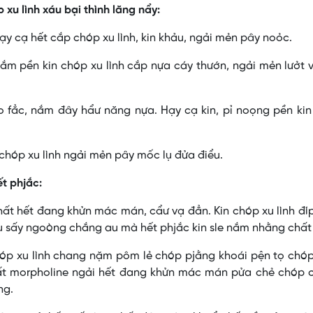
xu lình xáu bại thình lăng nẩy:
hạy cạ hết cắp chóp xu lình, kin khảu, ngải mẻn pây noỏc.
m pền kin chóp xu lình cắp nựa cáy thướn, ngải mẻn lưởt 
o fẳc, nắm đây hẩư năng nựa. Hạy cạ kin, pỉ noọng pền ki
chóp xu lình ngải mẻn pây mốc lụ đửa điểu.
t phjắc:
hất hết đang khửn mác mán, cẩư vạ đẳn. Kin chóp xu lình đ
lụ sấy ngoòng chắng au mà hết phjắc kin sle nắm nhằng chất
p xu lình chang nặm pôm lẻ chóp pjằng khoái pện tọ chóp
ất morpholine ngải hết đang khửn mác mán pửa chẻ chóp 
ng.