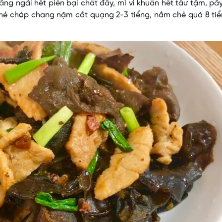
âng ngải hết piến bại chất đây, mì vi khuẩn hết tầư tậm, p
chẻ chóp chang nặm cắt quạng 2-3 tiểng, nắm chẻ quá 8 ti