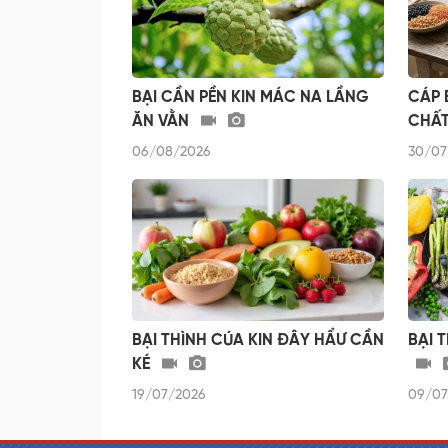
BẠI CẦN PỀN KIN MÁC NA LẦNG
CÁP 
ĂN VẰN
CHẤT
06/08/2026
30/07
BẠI THÌNH CÚA KIN ĐÂY HẨƯ CẦN
BẠI 
KÉ
19/07/2026
09/07