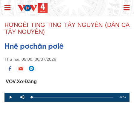
RƠNGÊI TING TING TÂY NGUYÊN (DÂN CA
TÂY NGUYÊN)
Hnê pơchân pơlê
Thứ hai, 05:00, 06/07/2026
VOV.Xơ Đăng
R
-6:57
L
P
P
M
o
r
l
u
a
o
a
t
e
d
g
y
e
e
r
d
e
m
:
s
0
s
%
:
a
0
%
i