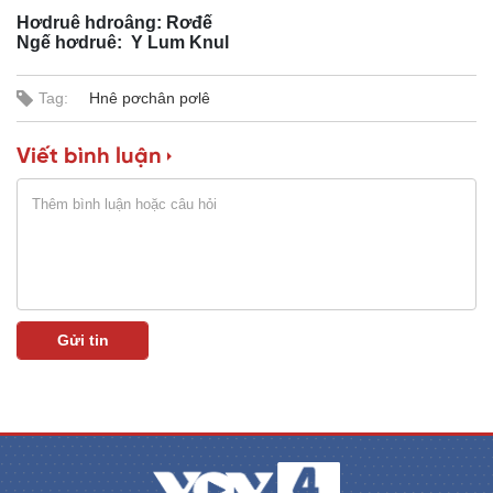
Hơdruê hdroâng: Rơđế
n
Ngế hơdruê: Y Lum Knul
i
Tag:
Hnê pơchân pơlê
n
g
Viết bình luận
T
i
m
e