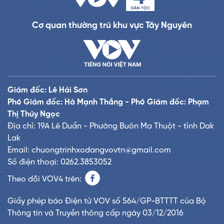
Cơ quan thường trú khu vực Tây Nguyên
Giám đốc: Lê Hải Sơn
Phó Giám đốc: Hà Mạnh Thắng - Phó Giám đốc: Phạm
Thị Thúy Ngọc
Địa chỉ: 19A Lê Duẩn - Phường Buôn Ma Thuột - tỉnh Dak
Lak
Email: chuongtrinhxodangvovtn@gmail.com
Số điện thoại: 0262.3853052
Theo dõi VOV4 trên:
Giấy phép báo Điện tử VOV số 564/GP-BTTTT của Bộ
Thông tin và Truyền thông cấp ngày 03/12/2016