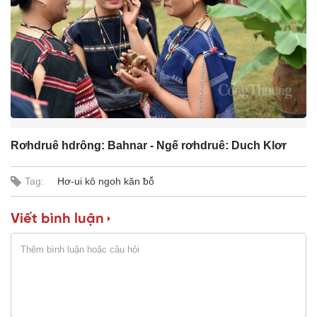
n
i
n
g
T
i
Rơhdruê hdrông: Bahnar - Ngế rơhdruê: Duch Klơr
m
e
Tag:
Hơ-ui kô ngoh kăn ƀô̆
Viết bình luận