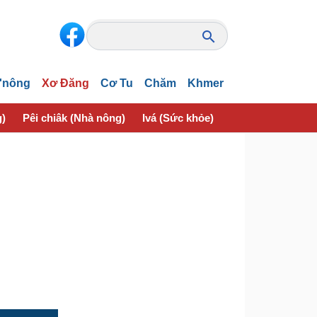
'nông
Xơ Đăng
Cơ Tu
Chăm
Khmer
g)
Pêi chiâk (Nhà nông)
Ivá (Sức khỏe)
Thôn pơlê nếo (