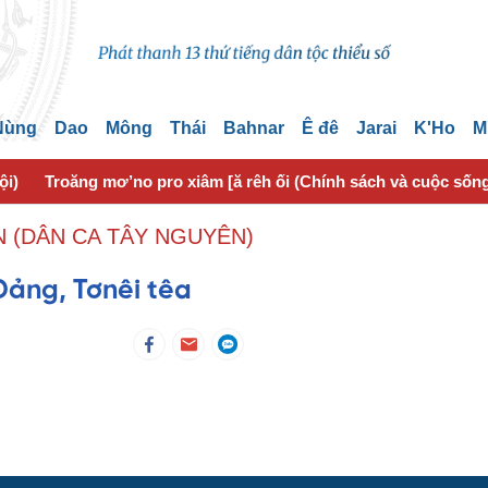
 Nùng
Dao
Mông
Thái
Bahnar
Ê đê
Jarai
K'Ho
M
ội)
Troăng mơ’no pro xiâm [ă rêh ối (Chính sách và cuộc sốn
 (DÂN CA TÂY NGUYÊN)
Đảng, Tơnêi têa