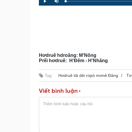
L
P
P
M
o
r
l
u
a
o
a
t
d
g
y
e
e
r
d
e
:
s
0
s
%
:
0
%
Hơdruê hdroâng: M’Nông
Prếi hơdruê: H‘Đêm - H'Nhăng
Tag:
Hơdruê tiâ dêi rơpó mơnê Đảng
Tơ
Viết bình luận