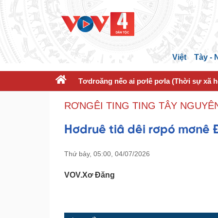
Việt
Tày -
Tơdroăng nếo ai pơlê pơla (Thời sự xã h
RƠNGÊI TING TING TÂY NGUYÊN
Hơdruê tiâ dêi rơpó mơnê 
Thứ bảy, 05:00, 04/07/2026
VOV.Xơ Đăng