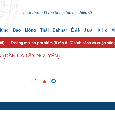
 Nùng
Dao
Mông
Thái
Bahnar
Ê đê
Jarai
K'Ho
M
ội)
Troăng mơ’no pro xiâm [ă rêh ối (Chính sách và cuộc sốn
 (DÂN CA TÂY NGUYÊN)