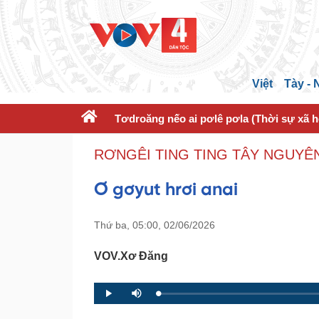
Việt
Tày -
Tơdroăng nếo ai pơlê pơla (Thời sự xã h
RƠNGÊI TING TING TÂY NGUYÊN
Ơ gơyut hrơi anai
Thứ ba, 05:00, 02/06/2026
VOV.Xơ Đăng
L
P
P
M
o
r
l
u
a
o
a
t
d
g
y
e