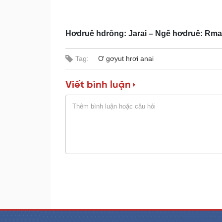
e
r
d
e
:
s
0
s
%
:
0
Hơdruê hdrông: Jarai – Ngế hơdruê: Rma
%
Tag:
Ơ gơyut hrơi anai
Viết bình luận