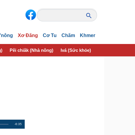
'nông
Xơ Đăng
Cơ Tu
Chăm
Khmer
g)
Pêi chiâk (Nhà nông)
Ivá (Sức khỏe)
Thôn pơlê nếo (
R
-6:35
e