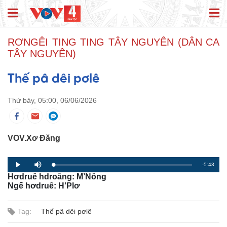
RƠNGÊI TING TING TÂY NGUYÊN (DÂN CA
TÂY NGUYÊN)
Thế pâ dêi pơlê
Thứ bảy, 05:00, 06/06/2026
VOV.Xơ Đăng
R
-5:43
L
P
P
M
o
r
l
u
Hơdruê hdroâng: M’Nông
a
o
a
t
e
d
g
y
e
Ngế hơdruê: H’Plơ
e
r
d
e
m
:
s
0
s
%
:
Tag:
Thế pâ dêi pơlê
a
0
%
i