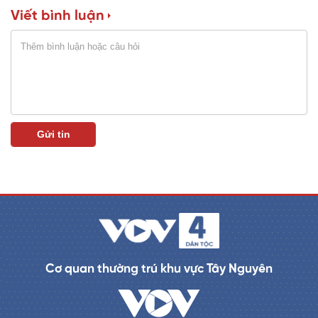
Viết bình luận
n
i
n
g
T
i
m
e
Cơ quan thường trú khu vực Tây Nguyên