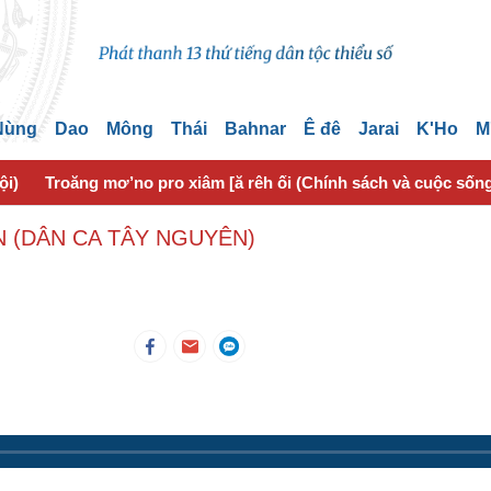
 Nùng
Dao
Mông
Thái
Bahnar
Ê đê
Jarai
K'Ho
M
ội)
Troăng mơ’no pro xiâm [ă rêh ối (Chính sách và cuộc sốn
 (DÂN CA TÂY NGUYÊN)