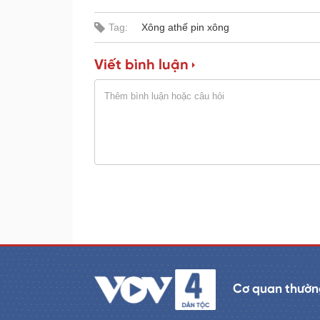
e
r
d
e
:
s
Tag:
Xông athế pin xông
0
s
%
:
0
%
Viết bình luận
Cơ quan thường