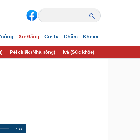
'nông
Xơ Đăng
Cơ Tu
Chăm
Khmer
g)
Pêi chiâk (Nhà nông)
Ivá (Sức khỏe)
Thôn pơlê nếo (
R
-4:11
e