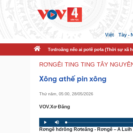
Việt
Tày -
Tơdroăng nếo ai pơlê pơla (Thời sự xã h
RƠNGÊI TING TING TÂY NGUYÊN
Xông athế pin xông
Thứ năm, 05:00, 28/05/2026
VOV.Xơ Đăng
L
P
P
M
o
r
l
u
Rơngê hdrông Rơteăng - Rơngê – A Luih
a
o
a
t
d
g
y
e