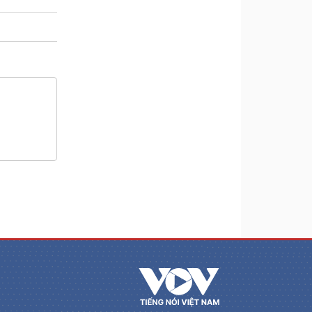
m
a
i
n
i
n
g
T
i
m
e