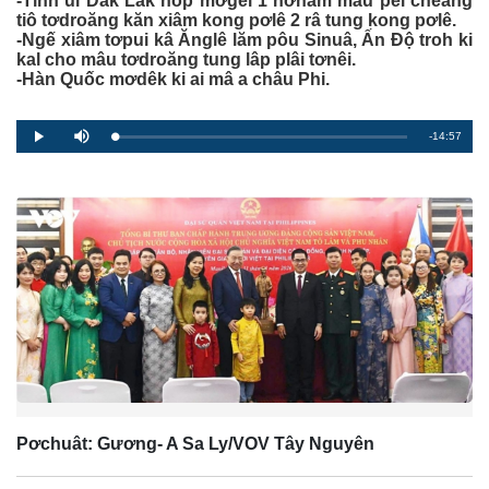
-Tỉnh ủi Dak Lak hôp mơgêi 1 hơnăm mâu pêi cheăng
tiô tơdroăng kăn xiâm kong pơlê 2 râ tung kong pơlê.
-Ngế xiâm tơpui kâ Ănglê lăm pôu Sinuâ, Ấn Độ troh ki
kal cho mâu tơdroăng tung lâp plâi tơnêi.
-Hàn Quốc mơdêk ki ai mâ a châu Phi.
R
-14:57
L
P
P
M
o
r
l
u
a
o
a
t
e
d
g
y
e
e
r
d
e
m
:
s
0
s
%
:
a
0
%
i
n
i
n
g
T
Pơchuât: Gương- A Sa Ly/VOV Tây Nguyên
i