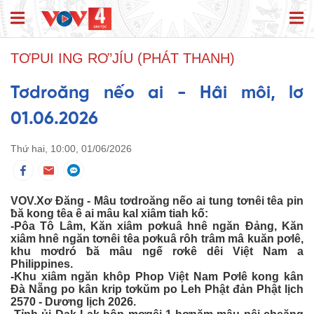
TƠPUI ING RƠ’JÍU (PHÁT THANH)
Tơdroăng nếo ai - Hâi môi, lơ
01.06.2026
Thứ hai, 10:00, 01/06/2026
VOV.Xơ Đăng - Mâu tơdroăng nếo ai tung tơnêi têa pin
ƀă kong têa ê ai mâu kal xiâm tiah kố:
-Pôa Tô Lâm, Kăn xiâm pơkuâ hnê ngăn Đảng, Kăn
xiâm hnê ngăn tơnêi têa pơkuâ rôh trâm mâ kuăn pơlê,
khu mơdró ƀă mâu ngế rơkê dêi Việt Nam a
Philippines.
-Khu xiâm ngăn khôp Phop Việt Nam Pơlê kong kân
Đà Nẵng po kân krip tơkŭm po Leh Phật đản Phật lịch
2570 - Dương lịch 2026.