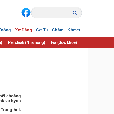
'nông
Xơ Đăng
Cơ Tu
Chăm
Khmer
g)
Pêi chiâk (Nhà nông)
Ivá (Sức khỏe)
Thôn pơlê nếo (
pêi cheăng
rak vế hyôh
i Trung hok