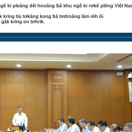
ngế ki pleăng dêi hnoăng ƀă khu ngế ki rơkê plĕng Việt Na
 kring tíu tơkăng kong ƀă tơdroăng lăm rêh ối.
âk kring on tơhrik.