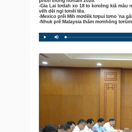
phôh thong hơnăm 2026.
-Gia Lai tơdah xo 18 to kơxêng kiâ mâu 
vêh dêi ngi tơnêi têa.
-Mexico prếi Mih mơdêk tơpui tơno ‘na gâk
-Nhuk prế Malaysia thăm mơnhông tơrŭm g
L
P
P
M
o
r
l
u
a
o
a
t
d
g
y
e
e
r
d
e
:
s
0
s
%
:
0
%