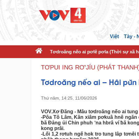
Việt
Tày -
Tơdroăng nếo ai pơlê pơla (Thời sự xã h
TƠPUI ING RƠ’JÍU (PHÁT THANH
Tơdroăng nếo ai – Hâi pŭn 
Thứ năm, 14:25, 11/06/2026
VOV.Xơ Đăng - Mâu tơdroăng nếo ai tung tơ
-Pôa Tô Lâm, Kăn xiâm pơkuâ hnê ngăn 
ƀă Đảng ủi Chin phuh ‘na hbrâ ví ƀă ko
kong prâi.
-Lối 1,2 rơtuh ngế hok tro tung lâp tơn