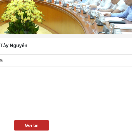
V Tây Nguyên
26