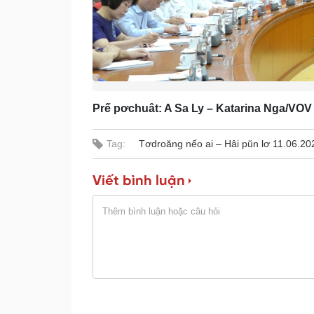
Prế pơchuât: A Sa Ly – Katarina Nga/VO
Tag:
Tơdroăng nếo ai – Hâi pŭn lơ 11.06.20
Viết bình luận