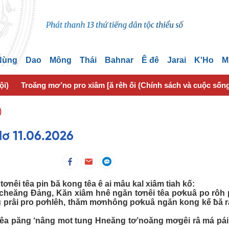
 Nùng
Dao
Mông
Thái
Bahnar
Ê đê
Jarai
K'Ho
M
ội)
Troăng mơ’no pro xiâm [ă rêh ối (Chính sách và cuộc sốn
)
lơ 11.06.2026
nêi têa pin ƀă kong têa ê ai mâu kal xiâm tiah kố:
cheăng Đảng, Kăn xiâm hnê ngăn tơnêi têa pơkuâ po rôh 
ng prâi pro pơhlêh, thăm mơnhông pơkuâ ngăn kong kế ƀă 
êi têa păng ‘nâng mot tung Hneăng tơ’noăng mơgêi râ má pá