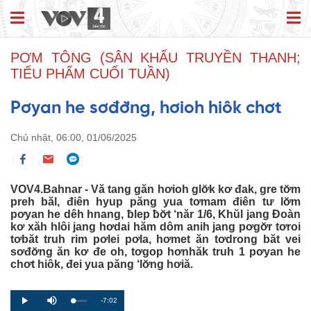
PƠM TÔNG (SÂN KHẤU TRUYỀN THANH;
TIỂU PHẨM CUỐI TUẦN)
Pơyan he sơđơ̆ng, hơioh hiôk chơt
Chủ nhật, 06:00, 01/06/2025
VOV4.Bahnar - Vă tang găn hơioh glơ̆k kơ đak, gre tơ̆m
preh băl, điên hyup păng yua tơmam điên tư lơ̆m
pơyan he dêh hnang, ƀlep ƀơ̆t ‘năr 1/6, Khŭl jang Đoàn
kơ xăh hlôi jang hơdai hăm dôm anih jang pơgơ̆r tơroi
tơbăt truh rim pơlei pơla, hơmet ăn tơdrong băt vei
sơđơ̆ng ăn kơ đe oh, tơgop hơnhăk truh 1 pơyan he
chơt hiôk, đei yua păng ‘lơ̆ng hơiă.
R
-7:02
L
P
P
M
o
r
l
u