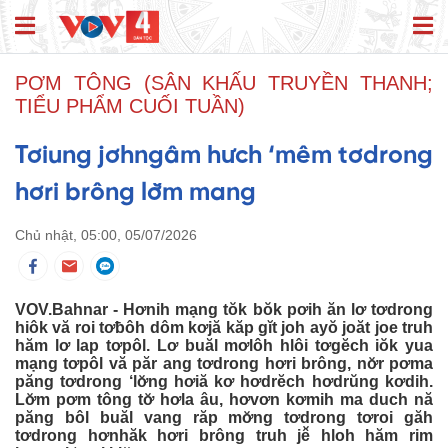
PƠM TÔNG (SÂN KHẤU TRUYỀN THANH;
TIỂU PHẨM CUỐI TUẦN)
Tơiung jơhngâm hưch ‘mêm tơdrong
hơri brông lơ̆m mang
Chủ nhật, 05:00, 05/07/2026
VOV.Bahnar - Hơnih mạng tŏk bŏk pơih ăn lơ tơdrong
hiôk vă roi tơƀôh dôm kơjă kăp gĭt joh ayŏ joăt joe truh
hăm lơ lap tơpôl. Lơ buăl mơlôh hlôi tơgĕch iŏk yua
mạng tơpôl vă păr ang tơdrong hơri brông, nơ̆r pơma
păng tơdrong ‘lơ̆ng hơiă kơ hơdrĕch hơdrŭng kơdih.
Lơ̆m pơm tông tơ̆ hơla âu, hơvơn kơmih ma duch nă
păng bôl buăl vang răp mơ̆ng tơdrong tơroi găh
tơdrong hơnhăk hơri brông truh jê̆ hloh hăm rim