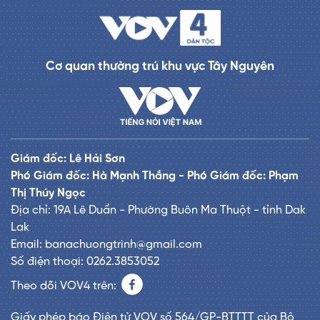
Cơ quan thường trú khu vực Tây Nguyên
Giám đốc: Lê Hải Sơn
Phó Giám đốc: Hà Mạnh Thắng - Phó Giám đốc: Phạm
Thị Thúy Ngọc
Địa chỉ: 19A Lê Duẩn - Phường Buôn Ma Thuột - tỉnh Dak
Lak
Email: banachuongtrinh@gmail.com
Số điện thoại: 0262.3853052
Theo dõi VOV4 trên:
Giấy phép báo Điện tử VOV số 564/GP-BTTTT của Bộ