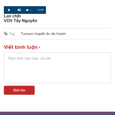
R
-6:39
L
P
P
M
o
r
l
u
Lan chih
a
o
a
t
e
d
g
y
e
VOV Tây Nguyên
e
r
d
e
m
:
s
0
s
%
:
Tag:
Tơmam hơpăh ăn đe hơioh
a
0
%
i
Viết bình luận
n
i
n
g
T
i
m
e