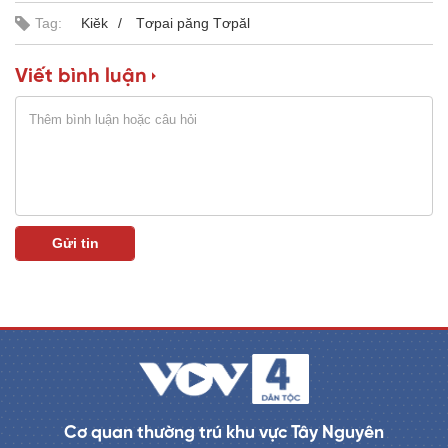
0
s
%
:
Tag:
Kiĕk
Tơpai păng Tơpăl
a
0
%
i
Viết bình luận
n
i
n
g
T
i
m
e
Cơ quan thường trú khu vực Tây Nguyên