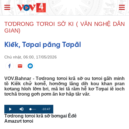
TƠDRONG TƠROI SƠ̆ KI ( VĂN NGHỆ DÂN
GIAN)
Kiĕk, Tơpai păng Tơpăl
Chủ nhật, 06:00, 17/05/2026
VOV.Bahnar - Tơdrong tơroi kră sơ̆ ou tơroi găh minh
tŏ Kiĕk chư̆ kơnê̆, hơnơ̆ng lăng dih kou khan pran
kơtang hloh lơ̆m bri, mă lei tă răm hê̆ kơ Tơpai iĕ ioch
tơchă trong gơh pơm ăn kơ hăp tăr văr.
R
-10:47
L
P
P
M
o
r
l
u
Tơdrong tơroi kră sơ̆ bơngai Êđê
a
o
a
t
e
d
g
y
e
Amazưt tơroi
e
r
d
e
m
:
s