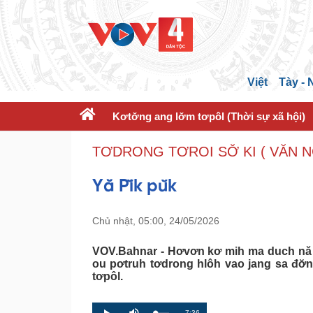
Việt
Tày -
Kơtơ̆ng ang lơ̆m tơpôl (Thời sự xã hội)
TƠDRONG TƠROI SƠ̆ KI ( VĂN 
Yă Pĭk pŭk
Chủ nhật, 05:00, 24/05/2026
VOV.Bahnar - Hơvơn kơ mih ma duch nă p
ou pơtruh tơdrong hlôh vao jang sa đơ̆n
tơpôl.
R
-7:36