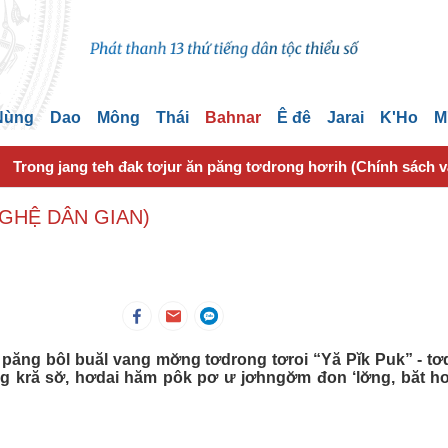
 Nùng
Dao
Mông
Thái
Bahnar
Ê đê
Jarai
K'Ho
M
Trong jang teh đak tơjur ăn păng tơdrong hơrih (Chính sách 
NGHỆ DÂN GIAN)
ăng bôl buăl vang mơ̆ng tơdrong tơroi “Yă Pĭk Puk” - tơ
g kră sơ̆, hơdai hăm pôk pơ ư jơhngơ̆m đon ‘lơ̆ng, băt h