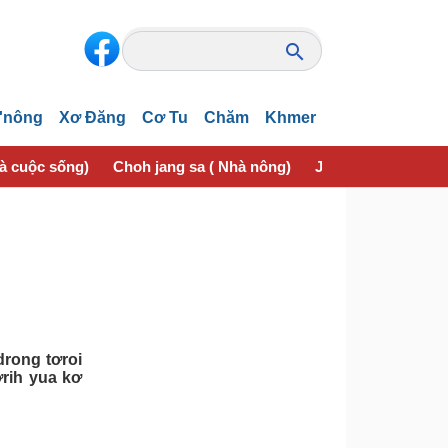
'nông
Xơ Đăng
Cơ Tu
Chăm
Khmer
và cuộc sống)
Choh jang sa ( Nhà nông)
Jơhngơ̆m pran (Sứ
drong tơroi
ơrih yua kơ