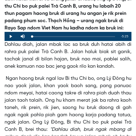
thu Chi bo puk palei Trà Canh B, urang hu labaih 20
thun pagam haong bruk di urang hu angan je rik prein
padang phum soc. Thạch Hồng – urang ngak bruk di
Rayo Sap ndom Viet Nam hu kadha ndom ka bruk ini:
Remaining
-5:25
Loaded
:
Progress
:
Play
Mute
0%
0%
Dahlau diah, jalan mbak lac sa bruk duh hatai abih di
Time
rahra puk palei Trà Canh B. Jalan haluk biak sit ganik,
tachak janal di bilan hajan, bruk nao mai, pablei salih,
anek kamuan nao bac jeng gaok rilo kan kandah.
Ngan haong bruk ngal lav Bi thu Chi bo, ong Lý Đông hu
nao yaok jalan, khan yaok baoh sang, pang panuac
ndom meyai, hatai caong takre di rahra piah duah thau
jalan taoh talaih. Ong hu kham merat jak ba rahra kaoh
taneh, rik prein, rik jien, saong hu bruk daong di gah
ngak ngak pahla piah gam haong karja padang tatua,
ngak jalan. Ong Lý Đông, Bi thu Chi bo puk palei Trà
Canh B, brei thau:
"Dahlau diah, bruk ngak mbang di