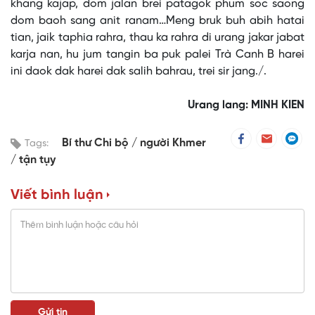
khang kajap, dom jalan brei patagok phum soc saong
dom baoh sang anit ranam…Meng bruk buh abih hatai
tian, jaik taphia rahra, thau ka rahra di urang jakar jabat
karja nan, hu jum tangin ba puk palei Trà Canh B harei
ini daok dak harei dak salih bahrau, trei sir jang./.
Urang lang: MINH KIEN
Bí thư Chi bộ
người Khmer
Tags:
tận tụy
Viết bình luận