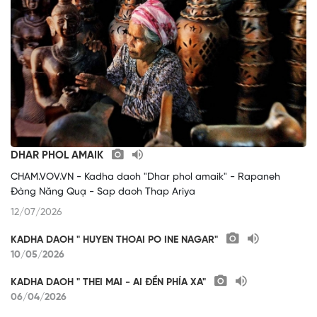
DHAR PHOL AMAIK
CHAM.VOV.VN - Kadha daoh "Dhar phol amaik" - Rapaneh
Đàng Năng Quạ - Sap daoh Thap Ariya
12/07/2026
KADHA DAOH " HUYEN THOAI PO INE NAGAR"
10/05/2026
KADHA DAOH " THEI MAI - AI ĐỀN PHÍA XA"
06/04/2026