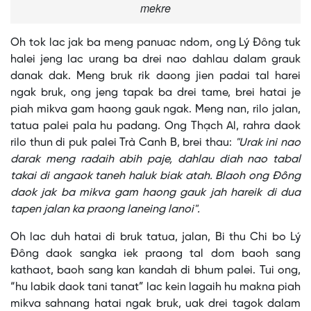
mekre
Oh tok lac jak ba meng panuac ndom, ong Lý Đông tuk
halei jeng lac urang ba drei nao dahlau dalam grauk
danak dak. Meng bruk rik daong jien padai tal harei
ngak bruk, ong jeng tapak ba drei tame, brei hatai je
piah mikva gam haong gauk ngak. Meng nan, rilo jalan,
tatua palei pala hu padang. Ong Thạch Al, rahra daok
rilo thun di puk palei Trà Canh B, brei thau:
"Urak ini nao
darak meng radaih abih paje, dahlau diah nao tabal
takai di angaok taneh haluk biak atah. Blaoh ong Đông
daok jak ba mikva gam haong gauk jah hareik di dua
tapen jalan ka praong laneing lanoi".
Oh lac duh hatai di bruk tatua, jalan, Bi thu Chi bo Lý
Đông daok sangka iek praong tal dom baoh sang
kathaot, baoh sang kan kandah di bhum palei. Tui ong,
“hu labik daok tani tanat” lac kein lagaih hu makna piah
mikva sahnang hatai ngak bruk, uak drei tagok dalam