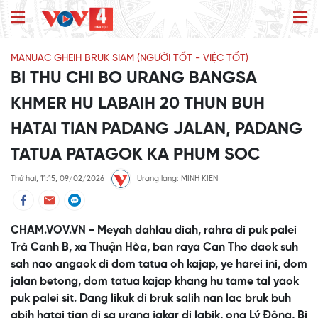
MANUAC GHEIH BRUK SIAM (NGƯỜI TỐT - VIỆC TỐT)
BI THU CHI BO URANG BANGSA
KHMER HU LABAIH 20 THUN BUH
HATAI TIAN PADANG JALAN, PADANG
TATUA PATAGOK KA PHUM SOC
Thứ hai, 11:15, 09/02/2026
Urang lang: MINH KIEN
CHAM.VOV.VN - Meyah dahlau diah, rahra di puk palei
Trà Canh B, xa Thuận Hòa, ban raya Can Tho daok suh
sah nao angaok di dom tatua oh kajap, ye harei ini, dom
jalan betong, dom tatua kajap khang hu tame tal yaok
puk palei sit. Dang likuk di bruk salih nan lac bruk buh
abih hatai tian di sa urang jakar di labik, ong Lý Đông, Bi