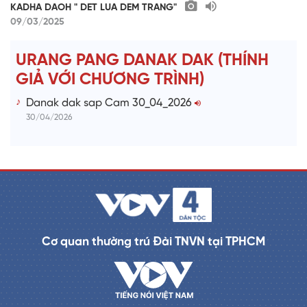
KADHA DAOH " DET LUA DEM TRANG"
09/03/2025
URANG PANG DANAK DAK (THÍNH
GIẢ VỚI CHƯƠNG TRÌNH)
Danak dak sap Cam 30_04_2026
30/04/2026
Cơ quan thường trú Đài TNVN tại TPHCM