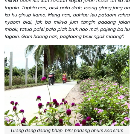
mikva daok rilo kan kandah kayua jalan mbak oh ka hu
lagaih. Taphia nan, bruk pala drah, raong glang jang oh
ka hu ginup ilamo. Meng nan, dahlau ieu pataom rahra
nyaom biai, jak ba mikva jum tangin padang jalan
mbak, tatua palei pala piah bruk nao mai, pajeng ba hu
lagaih. Gam haong nan, paglaong bruk ngak mbang".
Urang dang daong bhap bini padang bhum soc siam