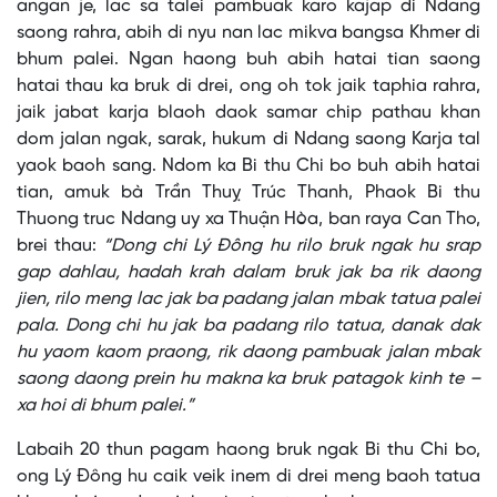
angan je, lac sa talei pambuak karo kajap di Ndang
saong rahra, abih di nyu nan lac mikva bangsa Khmer di
bhum palei. Ngan haong buh abih hatai tian saong
hatai thau ka bruk di drei, ong oh tok jaik taphia rahra,
jaik jabat karja blaoh daok samar chip pathau khan
dom jalan ngak, sarak, hukum di Ndang saong Karja tal
yaok baoh sang. Ndom ka Bi thu Chi bo buh abih hatai
tian, amuk bà Trần Thuỵ Trúc Thanh, Phaok Bi thu
Thuong truc Ndang uy xa Thuận Hòa, ban raya Can Tho,
brei thau:
“Dong chi Lý Đông hu rilo bruk ngak hu srap
gap dahlau, hadah krah dalam bruk jak ba rik daong
jien, rilo meng lac jak ba padang jalan mbak tatua palei
pala. Dong chi hu jak ba padang rilo tatua, danak dak
hu yaom kaom praong, rik daong pambuak jalan mbak
saong daong prein hu makna ka bruk patagok kinh te –
xa hoi di bhum palei.”
Labaih 20 thun pagam haong bruk ngak Bi thu Chi bo,
ong Lý Đông hu caik veik inem di drei meng baoh tatua