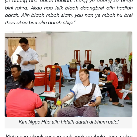
ye daong brei darah hadiah, mong ye daong ka bhap
bini rahra. Akau nao ieik blaoh daongbrei alin hadiah
darah. Alin blaoh mboh siam, yau nan ye mboh hu brei
thau akau brei alin darah chip.”
Kim Ngọc Hảo alin hidaih darah di bhum palei
Mai meng akaok saneng bruk ngak pahhala siam makre