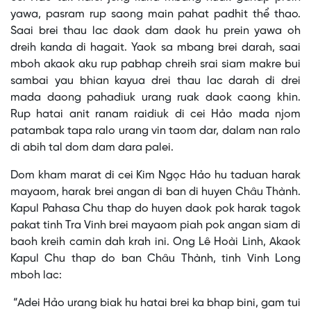
yawa, pasram rup saong main pahat padhit thể thao.
Saai brei thau lac daok dam daok hu prein yawa oh
dreih kanda di hagait. Yaok sa mbang brei darah, saai
mboh akaok aku rup pabhap chreih srai siam makre bui
sambai yau bhian kayua drei thau lac darah di drei
mada daong pahadiuk urang ruak daok caong khin.
Rup hatai anit ranam raidiuk di cei Hảo mada njom
patambak tapa ralo urang vin taom dar, dalam nan ralo
di abih tal dom dam dara palei.
Dom kham marat di cei Kim Ngọc Hảo hu taduan harak
mayaom, harak brei angan di ban di huyen Châu Thành.
Kapul Pahasa Chu thap do huyen daok pok harak tagok
pakat tinh Tra Vinh brei mayaom piah pok angan siam di
baoh kreih camin dah krah ini. Ong Lê Hoài Linh, Akaok
Kapul Chu thap do ban Châu Thành, tinh Vinh Long
mboh lac:
“Adei Hảo urang biak hu hatai brei ka bhap bini, gam tui