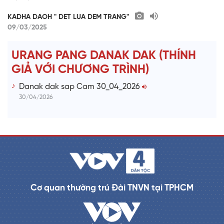
KADHA DAOH " DET LUA DEM TRANG"
09/03/2025
URANG PANG DANAK DAK (THÍNH
GIẢ VỚI CHƯƠNG TRÌNH)
Danak dak sap Cam 30_04_2026
30/04/2026
Cơ quan thường trú Đài TNVN tại TPHCM