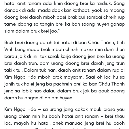
hatai anit ranam adei khin daong brei ka raidiuk. Sang
danaok di adei mada daok kan kathaot, yaok sa mbang
daong brei darah mboh adei brak bui sambai chreih rup
tame, daong sa tangin brei ka ban saong huyen ganap
siam dalam bruk brei jao.”
Bruk brei daong darah tui hatai di ban Châu Thành, tinh
Vinh Long mada brak mboh chreih makre, min dom thun
barau jaik di ini, tuk sarak karja daong jien brei ka urang
brei darah trun, dom urang daong brei darah jeng trun
takik tui. Dalam tuk nan, darah anit ranam dalam rup di
Kim Ngọc Hảo mboh brak mayaom. Saai oh lac hu sa
janih tuk halei jeng ba pachreih brei ka ban Châu Thành
jeng sa labik nao dalau dalam bruk jak ba gauk daong
darah hu angan di dalam huyen.
Kim Ngọc Hảo – sa urang jang cakak mbuk biasa yau
urang bhian min hu baoh hatai anit ranam – brei thau
lac, mayah hu hatai, anek manuac jeng brei hu baoh