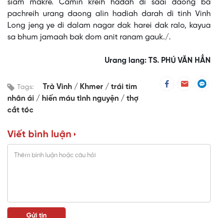
siam makre. Camin kreih hadah di saai daong ba
pachreih urang daong alin hadiah darah di tinh Vinh
Long jeng ye di dalam nagar dak harei dak ralo, kayua
sa bhum jamaah bak dom anit ranam gauk./.
Urang lang: TS. PHÚ VĂN HẲN
Trà Vinh
Khmer
trái tim
Tags:
nhân ái
hiến máu tình nguyện
thợ
cắt tóc
Viết bình luận