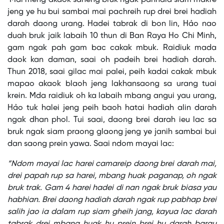
jeng ye hu bui sambai mai pachreih rup drei brei hadiah
darah daong urang. Hadei tabrak di bon lin, Hảo nao
duah bruk jaik labaih 10 thun di Ban Raya Ho Chi Minh,
gam ngak pah gam bac cakak mbuk. Raidiuk mada
daok kan daman, saai oh padeih brei hadiah darah.
Thun 2018, saai gilac mai palei, peih kadai cakak mbuk
mapao akaok blaoh jeng lakhansaong sa urang tuai
krein. Mda raidiuk oh ka labaih mbang angui yau urang,
Hảo tuk halei jeng peih baoh hatai hadiah alin darah
ngak dhan phol. Tui saai, daong brei darah ieu lac sa
bruk ngak siam praong glaong jeng ye janih sambai bui
dan saong prein yawa. Saai ndom mayai lac:
“Ndom mayai lac harei camareip daong brei darah mai,
drei papah rup sa harei, mbang huak paganap, oh ngak
bruk trak. Gam 4 harei hadei di nan ngak bruk biasa yau
habhian. Brei daong hadiah darah ngak rup pabhap brei
salih jao ia dalam rup siam gheih jang, kayua lac darah
tabrak drei mbang huak hu prein brei hu darah barau