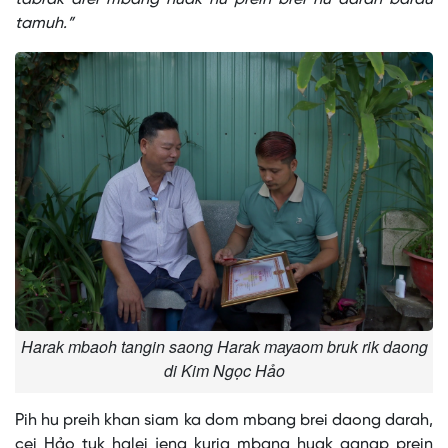
tamuh.”
Harak mbaoh tangin saong Harak mayaom bruk rik daong
di Kim Ngọc Hảo
Pih hu preih khan siam ka dom mbang brei daong darah,
cei Hảo tuk halei jeng kuria mbang huak ganap prein