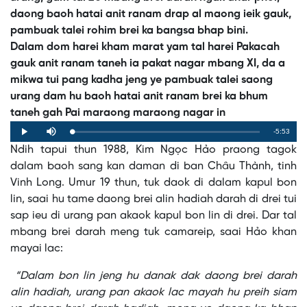
daong baoh hatai anit ranam drap al maong ieik gauk,
pambuak talei rohim brei ka bangsa bhap bini.
Dalam dom harei kham marat yam tal harei Pakacah
gauk anit ranam taneh ia pakat nagar mbang XI, da a
mikwa tui pang kadha jeng ye pambuak talei saong
urang dam hu baoh hatai anit ranam brei ka bhum
taneh gah Pai maraong maraong nagar in
Remaining
-5:53
Loaded
:
Progress
:
Play
Mute
0%
0%
Ndih tapui thun 1988, Kim Ngọc Hảo praong tagok
Time
dalam baoh sang kan daman di ban Châu Thành, tinh
Vinh Long. Umur 19 thun, tuk daok di dalam kapul bon
lin, saai hu tame daong brei alin hadiah darah di drei tui
sap ieu di urang pan akaok kapul bon lin di drei. Dar tal
mbang brei darah meng tuk camareip, saai Hảo khan
mayai lac:
“Dalam bon lin jeng hu danak dak daong brei darah
alin hadiah, urang pan akaok lac mayah hu preih siam