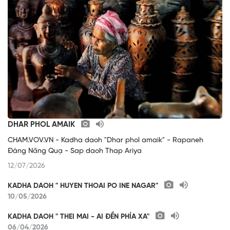
DHAR PHOL AMAIK
CHAM.VOV.VN - Kadha daoh "Dhar phol amaik" - Rapaneh
Đàng Năng Quạ - Sap daoh Thap Ariya
12/07/2026
KADHA DAOH " HUYEN THOAI PO INE NAGAR"
10/05/2026
KADHA DAOH " THEI MAI - AI ĐỀN PHÍA XA"
06/04/2026