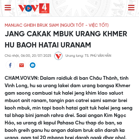
MANUAC GHEIH BRUK SIAM (NGƯỜI TỐT - VIỆC TỐT)
JANG CAKAK MBUK URANG KHMER
HU BAOH HATAI URANAM
Chủ nhật, 06:00, 20/07/2025
Urang lang: TS. PHÚ VĂN HẲN
CHAM.VOV.VN: Dalam raidiuk di ban Châu Thành, tinh
Vinh Long, hu sa urang lakei dam urang bangsa Khmer
gam saong cambuai tuk halei jeng khim klao saluot
mbuot anit ranam, tangin pan catrei sami samar brei
kaoh mbuk, min tapi baoh hatai gait tuk halei jeng seng
tal bhap bini jamah rahra drei. Saai angan Kim Ngọc
Hảo, sa urang di kapul Pahasa Chu thap do ban, sa
baoh greih ganu hu angan dalam bruk alin darah ka
urang, gam tal 20 mbang brei darah ngak dhar phol,