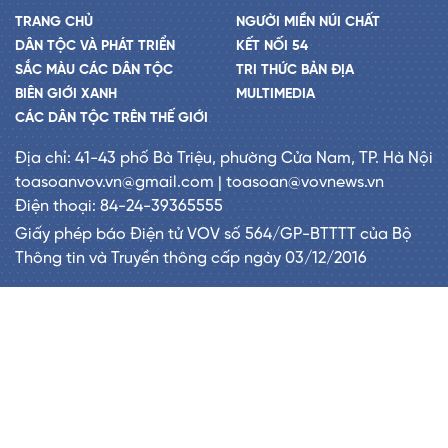
TRANG CHỦ
NGƯỜI MIỀN NÚI CHẤT
DÂN TỘC VÀ PHÁT TRIỂN
KẾT NỐI 54
SẮC MÀU CÁC DÂN TỘC
TRI THỨC BẢN ĐỊA
BIÊN GIỚI XANH
MULTIMEDIA
CÁC DÂN TỘC TRÊN THẾ GIỚI
Địa chỉ: 41-43 phố Bà Triệu, phường Cửa Nam, TP. Hà Nội
toasoanvov.vn@gmail.com | toasoan@vovnews.vn
Điện thoại: 84-24-39365555
Giấy phép báo Điện tử VOV số 564/GP-BTTTT của Bộ
Thông tin và Truyền thông cấp ngày 03/12/2016