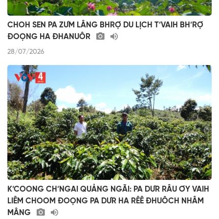
CHOH SEN PA ZƯM LÂNG BHRỢ DU LỊCH T’VAIH BH’RỢ
ĐOỌNG HA ĐHANUÔR
28/07/2026
K’COONG CH’NGAI QUẢNG NGÃI: PA DƯR RÂU ƠY VAIH
LIÊM CHOOM ĐOỌNG PA DƯR HA RÊÊ ĐHUÔCH NHÂM
MÂNG