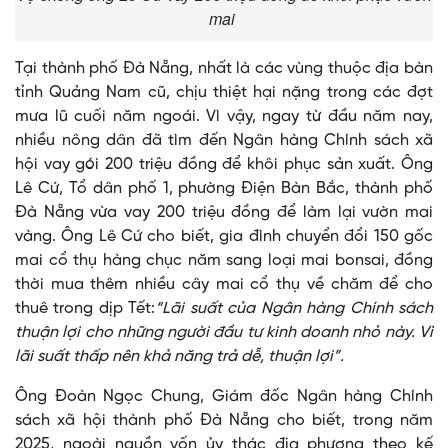
mai
Tại thành phố Đà Nẵng, nhất là các vùng thuộc địa bàn
tỉnh Quảng Nam cũ, chịu thiệt hại nặng trong các đợt
mưa lũ cuối năm ngoái. Vì vậy, ngay từ đầu năm nay,
nhiều nông dân đã tìm đến Ngân hàng Chính sách xã
hội vay gói 200 triệu đồng để khôi phục sản xuất. Ông
Lê Cứ, Tổ dân phố 1, phường Điện Bàn Bắc, thành phố
Đà Nẵng vừa vay 200 triệu đồng để làm lại vườn mai
vàng. Ông Lê Cứ cho biết, gia đình chuyển đổi 150 gốc
mai cổ thụ hàng chục năm sang loại mai bonsai, đồng
thời mua thêm nhiều cây mai cổ thụ về chăm để cho
thuê trong dịp Tết:
“Lãi suất của Ngân hàng Chính sách
thuận lợi cho những người đầu tư kinh doanh nhỏ này. Vì
lãi suất thấp nên khả năng trả dễ, thuận lợi”.
Ông Đoàn Ngọc Chung, Giám đốc Ngân hàng Chính
sách xã hội thành phố Đà Nẵng cho biết, trong năm
2025, ngoài nguồn vốn ủy thác địa phương theo kế