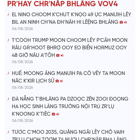
e
PR'HAY CHR'NĂP BHLÂNG VOV4
o
EL NINO CHOOM K’CHƯT K’NỌO 49 ỰC MANƯIH LÊY
BIL AN NINH CH’NA ĐH’NĂH HI LÊỆNG BHLÂNG
06/08/2026
T’COOH TRUMP MOON CHOOM LÊY P’CĂH MOON
RÂU GR’HOOT BHRỢ OOY EO BIỂN HORMUZ OOY
48 GIỜ NÂU A’TÔH
06/08/2026
HUẾ: MOONG ÂNG MANƯIH PA CÔ VÊY TA MOON
NĂC K’KIR LỊCH SỬ
06/08/2026
ĐÀ NẴNG T’BHLÂNG PA DZOỌC ZÊN ZOOI ĐOỌNG
HA HỌC SINH LÂNG TRƯỜNG NỘI TRÚ ZR’LỤ
K’NOONG K’TIÊC
06/08/2026
TƯƠC C’MOO 2035, QUẢNG NGÃI LÊY CHÔ VAIH
ZR’LỤ CHOH TƠƠM ZA NƯƠU CHR’NĂP BHA LÂNG