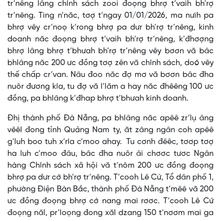
tr’nêng lâng chính sách zooi đoọng bhrợ t’vaih bh’rợ
tr’nêng. Ting n’năc, tơợ t’ngay 01/01/2026, ma nưih pa
bhrợ vêy cr’noọ k’rong bhrợ pa dưr bh’rợ tr’nêng, kinh
doanh năc đoọng bhrợ t’vaih bh’rợ tr’nêng, k’đhơợng
bhrợ lâng bhrợ t’bhưah bh’rợ tr’nêng vêy bơơn vă bâc
bhlâng năc 200 ưc đồng tơợ zên vă chính sách, doó vêy
thế chấp cr’van. Nâu đoo năc đợ mơ vă bơơn bâc đha
nuôr đương kía, tu đợ vă l’lăm a hay năc đhêêng 100 ưc
đồng, pa bhlâng k’đhap bhrợ t’bhưah kinh doanh.
Đhị thành phố Đà Nẵng, pa bhlâng năc apêê zr’lụ âng
vêêl đong tỉnh Quảng Nam ty, ăt zâng ngân coh apêê
g’luh boo tuh x’ría c’moo ahay. Tu cơnh đêêc, tơơp tơợ
ha luh c’moo đâu, bâc đha nuôr âi chơơc tươc Ngân
hàng Chính sách xã hội vă t’nôm 200 ưc đồng đoọng
bhrợ pa dưr cớ bh’rợ tr’nêng. T’cooh Lê Cứ, Tổ dân phố 1,
phường Điện Bàn Bắc, thành phố Đà Nẵng t’mêê vă 200
ưc đồng đoọng bhrợ cớ nang mai rơơc. T’cooh Lê Cứ
đoọng năl, pr’loọng đong xăl dzang 150 t’nơơm mai ga