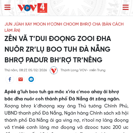
JƯN JỨAH XAY MOON H'CƠNH CHOOM BHRỢ CHA (BÀN CÁCH
LÀM ĂN)
ZÊN VĂ T’DUI ĐOỌNG ZOOI ĐHA
NUÔR ZR’LỤ BOO TUH ĐÀ NẴNG
BHRỢ PADƯR BH’RỢ TR’NÊNG
Thứ năm, 08:27, 05/02/2026
Thành Long/VOV- miền Trung
Apêê g’luh boo tuh ga măc x’ría c’moo ahay âi bhrợ
bâc đha nuôr coh thành phố Đà Nẵng ăt zâng ngân.
Xơợng bhrợ k’đhơợng xay âng Thủ tướng Chính Phủ,
UBND thanh phố Đà Nẵng, Ngân hàng Chính sách xã hội
thành phố Đà Nẵng âi ga ving nợ, n’tool nợ lâng đoọng
vă t’mêê cơnh lâng mơ đoọng vă dzooc tươc 200 ưc