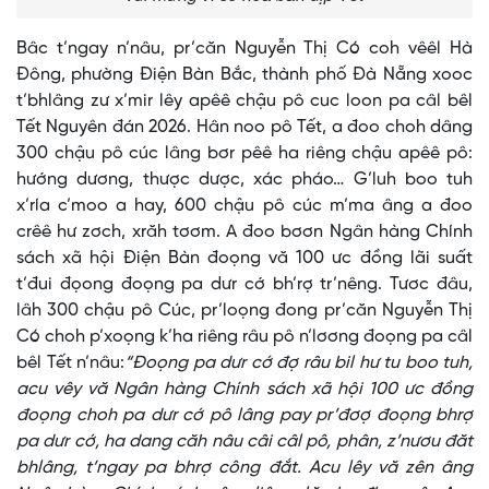
Bâc t’ngay n’nâu, pr’căn Nguyễn Thị Có coh vêêl Hà
Đông, phường Điện Bàn Bắc, thành phố Đà Nẵng xooc
t’bhlâng zư x’mir lêy apêê chậu pô cuc loon pa câl bêl
Tết Nguyên đán 2026. Hân noo pô Tết, a đoo choh dâng
300 chậu pô cúc lâng bơr pêê ha riêng chậu apêê pô:
hướng dương, thược dược, xác pháo… G’luh boo tuh
x’ría c’moo a hay, 600 chậu pô cúc m’ma âng a đoo
crêê hư zơch, xrăh tơơm. A đoo bơơn Ngân hàng Chính
sách xã hội Điện Bàn đoọng vă 100 ưc đồng lãi suất
t’đui đọong đoọng pa dưr cớ bh’rợ tr’nêng. Tươc đâu,
lâh 300 chậu pô Cúc, pr’loọng đong pr’căn Nguyễn Thị
Có choh p’xoọng k’ha riêng râu pô n’lơơng đoọng pa câl
bêl Tết n’nâu:
“Đoọng pa dưr cớ đợ râu bil hư tu boo tuh,
acu vêy vă Ngân hàng Chính sách xã hội 100 ưc đồng
đoọng choh pa dưr cớ pô lâng pay pr’đơợ đoọng bhrợ
pa dưr cớ, ha dang căh nâu câi câl pô, phân, z’nươu đăt
bhlâng, t’ngay pa bhrợ công đắt. Acu lêy vă zên âng