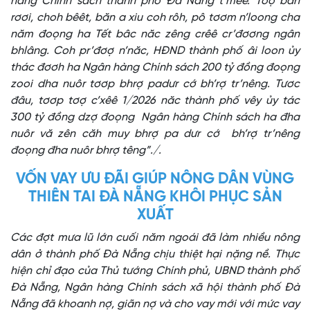
hàng Chính sách thành phố Đà Nẵng t’mêê. Tơợ băn
rơơi, choh bêêt, băn a xiu coh rôh, pô tơơm n’loong cha
năm đoọng ha Tết bâc năc zêng crêê cr’đơơng ngân
bhlâng. Coh pr’đơợ n’năc, HĐND thành phố âi loon ủy
thác đơơh ha Ngân hàng Chính sách 200 tỷ đồng đoọng
zooi dha nuôr tơơp bhrợ padưr cớ bh’rợ tr’nêng. Tươc
đâu, tơơp tơợ c’xêê 1/2026 năc thành phố vêy ủy tác
300 tỷ đồng dzợ đoọng Ngân hàng Chính sách ha đha
nuôr vă zên căh muy bhrợ pa dưr cớ bh’rợ tr’nêng
đoọng đha nuôr bhrợ têng”./.
VỐN VAY ƯU ĐÃI GIÚP NÔNG DÂN VÙNG
THIÊN TAI ĐÀ NẴNG KHÔI PHỤC SẢN
XUẤT
Các đợt mưa lũ lớn cuối năm ngoái đã làm nhiều nông
dân ở thành phố Đà Nẵng chịu thiệt hại nặng nề. Thực
hiện chỉ đạo của Thủ tướng Chính phủ, UBND thành phố
Đà Nẵng, Ngân hàng Chính sách xã hội thành phố Đà
Nẵng đã khoanh nợ, giãn nợ và cho vay mới với mức vay