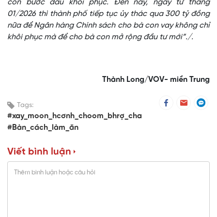
con bước đầu khôi phục. Đến nay, ngay từ tháng
01/2026 thì thành phố tiếp tục ủy thác qua 300 tỷ đồng
nữa để Ngân hàng Chính sách cho bà con vay không chỉ
khôi phục mà để cho bà con mở rộng đầu tư mới”./.
Thành Long/VOV- miền Trung
Tags:
#xay_moon_hcơnh_choom_bhrợ_cha
#Bàn_cách_làm_ăn
Viết bình luận