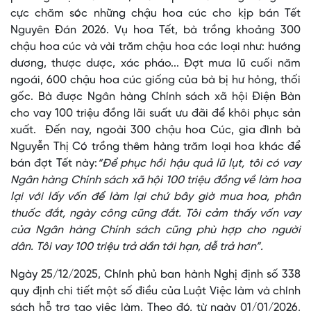
cực chăm sóc những chậu hoa cúc cho kịp bán Tết
Nguyên Đán 2026. Vụ hoa Tết, bà trồng khoảng 300
chậu hoa cúc và vài trăm chậu hoa các loại như: hướng
dương, thược dược, xác pháo... Đợt mưa lũ cuối năm
ngoái, 600 chậu hoa cúc giống của bà bị hư hỏng, thối
gốc. Bà được Ngân hàng Chính sách xã hội Điện Bàn
cho vay 100 triệu đồng lãi suất ưu đãi để khôi phục sản
xuất. Đến nay, ngoài 300 chậu hoa Cúc, gia đình bà
Nguyễn Thị Có trồng thêm hàng trăm loại hoa khác để
bán đợt Tết này:
“Để phục hồi hậu quả lũ lụt, tôi có vay
Ngân hàng Chính sách xã hội 100 triệu đồng về làm hoa
lại với lấy vốn để làm lại chứ bây giờ mua hoa, phân
thuốc đắt, ngày công cũng đắt. Tôi cảm thấy vốn vay
của Ngân hàng Chính sách cũng phù hợp cho người
dân. Tôi vay 100 triệu trả dần tới hạn, dễ trả hơn”.
Ngày 25/12/2025, Chính phủ ban hành Nghị định số 338
quy định chi tiết một số điều của Luật Việc làm và chính
sách hỗ trợ tạo việc làm. Theo đó, từ ngày 01/01/2026,