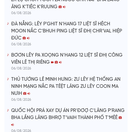
ÂNG K’TIÊC K’RUUNG
06/08/2026
ĐÀ NẴNG: LÊY P'GHIT N’HANG 17 LIỆT SĨ HÊCH
MOON NẮC C’BHUH PING LIỆT SĨ ĐHỊ CHR’VAL HIỆP
ĐỨC
06/08/2026
BƠƠN LÊY PA XOỌNG N’HANG 12 LIỆT SĨ ĐHỊ CÔNG
VIÊN LÊ THỊ RIÊNG
06/08/2026
THỦ TƯỚNG LÊ MINH HƯNG: ZƯ LÊY HỆ THỐNG AN
NINH MẠNG NẮC PA TÊỆT LÂNG ZƯ LÊY COON MA
NƯIH
06/08/2026
QUỐC HỘI PRÁ XAY DỰ ÁN PR’ĐƠỢ C’LÂNG P’RANG
BHA LẦNG LÂNG BHRỢ T’VAIH THÀNH PHỐ T’MÊÊ
06/08/2026