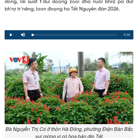
đồng, lãi suất t’đui đoọng zooi đha nuôr bhrợ pa dưr
bh’rợ tr’nêng, loon đoọng ha Tết Nguyên đán 2026.
Remaining
-5:00
Loaded
:
Progress
:
Play
Mute
0%
0%
Time
Bà Nguyễn Thị Có ở thôn Hà Đông, phường Điện Bàn Bắc
vui mừng vì có hoa bán dịp Tết