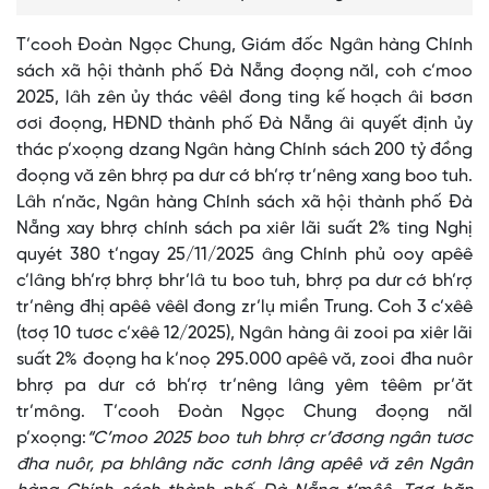
T’cooh Đoàn Ngọc Chung, Giám đốc Ngân hàng Chính
sách xã hội thành phố Đà Nẵng đoọng năl, coh c’moo
2025, lâh zên ủy thác vêêl đong ting kế hoạch âi bơơn
ơơi đoọng, HĐND thành phố Đà Nẵng âi quyết định ủy
thác p’xoọng dzang Ngân hàng Chính sách 200 tỷ đồng
đoọng vă zên bhrợ pa dưr cớ bh’rợ tr’nêng xang boo tuh.
Lâh n’năc, Ngân hàng Chính sách xã hội thành phố Đà
Nẵng xay bhrợ chính sách pa xiêr lãi suất 2% ting Nghị
quyét 380 t’ngay 25/11/2025 âng Chính phủ ooy apêê
c’lâng bh’rợ bhrợ bhr’lâ tu boo tuh, bhrợ pa dưr cớ bh’rợ
tr’nêng đhị apêê vêêl đong zr’lụ miền Trung. Coh 3 c’xêê
(tơợ 10 tươc c’xêê 12/2025), Ngân hàng âi zooi pa xiêr lãi
suất 2% đoọng ha k’noọ 295.000 apêê vă, zooi đha nuôr
bhrợ pa dưr cớ bh’rợ tr’nêng lâng yêm têêm pr’ăt
tr’mông. T’cooh Đoàn Ngọc Chung đoọng năl
p’xoọng:
“C’moo 2025 boo tuh bhrợ cr’đơơng ngân tươc
đha nuôr, pa bhlâng năc cơnh lâng apêê vă zên Ngân