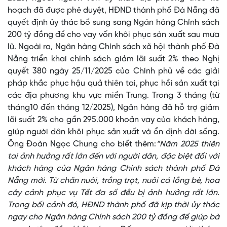
hoạch đã được phê duyệt, HĐND thành phố Đà Nẵng đã
quyết định ủy thác bổ sung sang Ngân hàng Chính sách
200 tỷ đồng để cho vay vốn khôi phục sản xuất sau mưa
lũ. Ngoài ra, Ngân hàng Chính sách xã hội thành phố Đà
Nẵng triển khai chính sách giảm lãi suất 2% theo Nghị
quyết 380 ngày 25/11/2025 của Chính phủ về các giải
pháp khắc phục hậu quả thiên tai, phục hồi sản xuất tại
các địa phương khu vực miền Trung. Trong 3 tháng (từ
tháng10 đến tháng 12/2025), Ngân hàng đã hỗ trợ giảm
lãi suất 2% cho gần 295.000 khoản vay của khách hàng,
giúp người dân khôi phục sản xuất và ổn định đời sống.
Ông Đoàn Ngọc Chung cho biết thêm:
“Năm 2025 thiên
tai ảnh hưởng rất lớn đến với người dân, đặc biệt đối với
khách hàng của Ngân hàng Chính sách thành phố Đà
Nẵng mới. Từ chăn nuôi, trồng trọt, nuôi cá lồng bè, hoa
cây cảnh phục vụ Tết đa số đều bị ảnh hưởng rất lớn.
Trong bối cảnh đó, HĐND thành phố đã kịp thời ủy thác
ngay cho Ngân hàng Chính sách 200 tỷ đồng để giúp bà