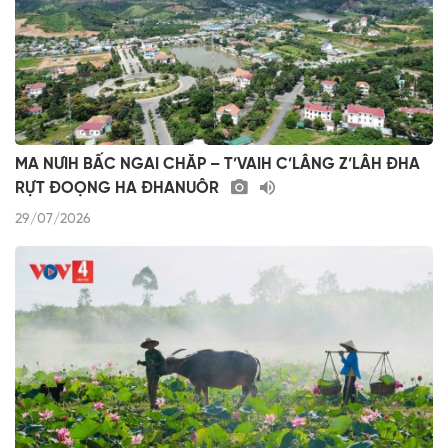
MA NƯIH BẤC NGAI CHĂP – T’VAIH C’LÂNG Z’LÂH ĐHA
RỰT ĐOỌNG HA ĐHANUÔR
29/07/2026