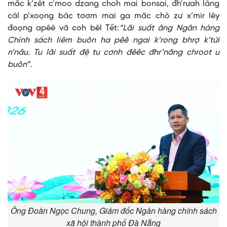
măc k’zêt c’moo dzang choh mai bonsai, đh’rưah lâng
câl p’xoọng bâc tơơm mai ga măc chô zư x’mir lêy
đoọng apêê vă coh bêl Tết:
“Lãi suất âng Ngân hàng
Chính sách liêm buôn ha pêê ngai k’rong bhrợ k’tứi
n’nâu. Tu lãi suất đệ tu cơnh đêêc đhr’năng chroot u
buôn”.
Ông Đoàn Ngọc Chung, Giám đốc Ngân hàng chính sách
xã hội thành phố Đà Nẵng