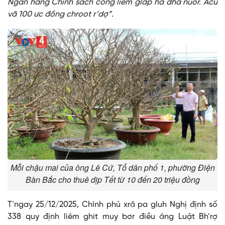
Ngân hàng Chính sách công liêm glăp ha đha nuôr. Acu
vă 100 ưc đồng chroot r’dợ”.
Mỗi chậu mai của ông Lê Cứ, Tổ dân phố 1, phường Điện
Bàn Bắc cho thuê dịp Tết từ 10 đến 20 triệu đồng
T’ngay 25/12/2025, Chính phủ xră pa gluh Nghị định số
338 quy định liêm ghit muy bơr điều âng Luật Bh’rợ