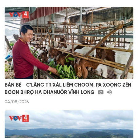
BĂN BÉ - C’LÂNG TR’XĂL LIÊM CHOOM, PA XOỌNG ZÊN
BƠƠN BHRỢ HA ĐHANUÔR VĨNH LONG
04/08/2026