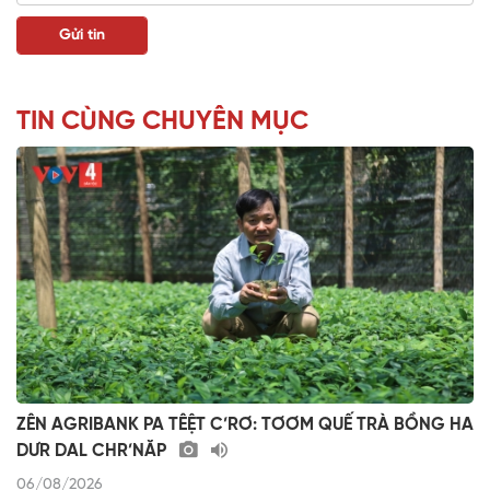
TIN CÙNG CHUYÊN MỤC
ZÊN AGRIBANK PA TÊỆT C’RƠ: TƠƠM QUẾ TRÀ BỒNG HA
DƯR DAL CHR’NĂP
06/08/2026