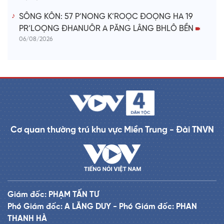
SÔNG KÔN: 57 P’NONG K’ROỌC ĐOỌNG HA 19
PR’LOỌNG ĐHANUÔR A PĂNG LÂNG BHLÔ BỀN
06/08/2026
Cơ quan thường trú khu vực Miền Trung - Đài TNVN
Giám đốc: PHẠM TẤN TƯ
Phó Giám đốc: A LĂNG DUY - Phó Giám đốc: PHAN
THANH HÀ