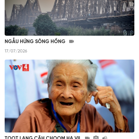
NGẪU HỨNG SÔNG HỒNG
17/07/2026
TOOT LANG CĂH CHOOM HA VIL