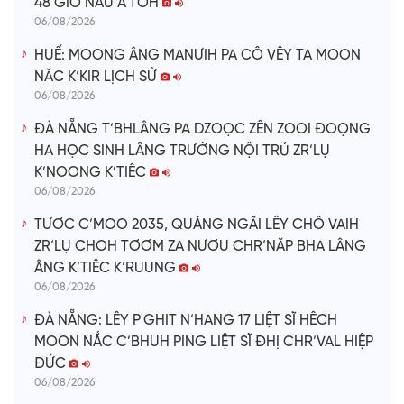
48 GIỜ NÂU A’TÔH
06/08/2026
HUẾ: MOONG ÂNG MANƯIH PA CÔ VÊY TA MOON
NĂC K’KIR LỊCH SỬ
06/08/2026
ĐÀ NẴNG T’BHLÂNG PA DZOỌC ZÊN ZOOI ĐOỌNG
HA HỌC SINH LÂNG TRƯỜNG NỘI TRÚ ZR’LỤ
K’NOONG K’TIÊC
06/08/2026
TƯƠC C’MOO 2035, QUẢNG NGÃI LÊY CHÔ VAIH
ZR’LỤ CHOH TƠƠM ZA NƯƠU CHR’NĂP BHA LÂNG
ÂNG K’TIÊC K’RUUNG
06/08/2026
ĐÀ NẴNG: LÊY P'GHIT N’HANG 17 LIỆT SĨ HÊCH
MOON NẮC C’BHUH PING LIỆT SĨ ĐHỊ CHR’VAL HIỆP
ĐỨC
06/08/2026