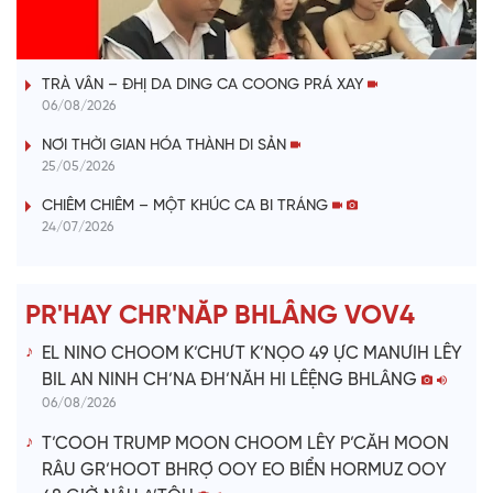
l
VÀI PHÚT DÀNH CHO QUẢNG BÁ
a
TRÀ VÂN – ĐHỊ DA DING CA COONG PRÁ XAY
y
06/08/2026
V
NƠI THỜI GIAN HÓA THÀNH DI SẢN
25/05/2026
i
CHIÊM CHIÊM – MỘT KHÚC CA BI TRÁNG
24/07/2026
d
e
PR'HAY CHR'NĂP BHLÂNG VOV4
o
EL NINO CHOOM K’CHƯT K’NỌO 49 ỰC MANƯIH LÊY
BIL AN NINH CH’NA ĐH’NĂH HI LÊỆNG BHLÂNG
06/08/2026
T’COOH TRUMP MOON CHOOM LÊY P’CĂH MOON
RÂU GR’HOOT BHRỢ OOY EO BIỂN HORMUZ OOY