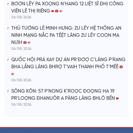
BƠƠN LÊY PA XOỌNG N’HANG 12 LIỆT SĨ ĐHỊ CÔNG
VIÊN LÊ THỊ RIÊNG
06/08/2026
THỦ TƯỚNG LÊ MINH HƯNG: ZƯ LÊY HỆ THỐNG AN
NINH MẠNG NẮC PA TÊỆT LÂNG ZƯ LÊY COON MA
NƯIH
06/08/2026
QUỐC HỘI PRÁ XAY DỰ ÁN PR’ĐƠỢ C’LÂNG P’RANG
BHA LẦNG LÂNG BHRỢ T’VAIH THÀNH PHỐ T’MÊÊ
06/08/2026
SÔNG KÔN: 57 P’NONG K’ROỌC ĐOỌNG HA 19
PR’LOỌNG ĐHANUÔR A PĂNG LÂNG BHLÔ BỀN
06/08/2026