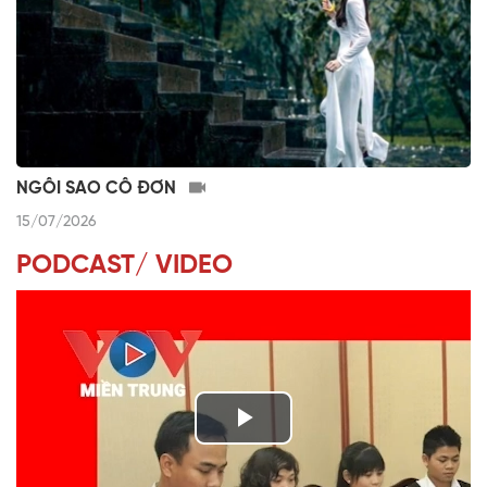
NGÔI SAO CÔ ĐƠN
15/07/2026
PODCAST/ VIDEO
P