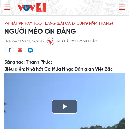
PR’HÁT PR’HAY TƠỢT LANG (BÀI CA ĐI CÙNG NĂM THÁNG)
NGƯỜI MÈO ƠN ĐẢNG
Thứ năm, 14:58, 17/07/2025
NHÀ HÁT CMNDG VIỆT BẮC
Sáng tác: Thanh Phúc;
Biểu diễn: Nhà hát Ca Múa Nhạc Dân gian Việt Bắc
Play
Video