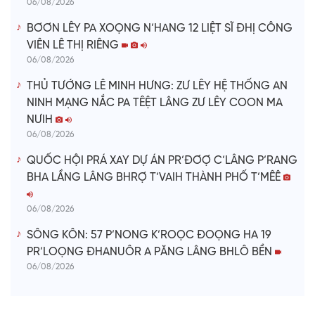
06/08/2026
BƠƠN LÊY PA XOỌNG N’HANG 12 LIỆT SĨ ĐHỊ CÔNG
VIÊN LÊ THỊ RIÊNG
06/08/2026
THỦ TƯỚNG LÊ MINH HƯNG: ZƯ LÊY HỆ THỐNG AN
NINH MẠNG NẮC PA TÊỆT LÂNG ZƯ LÊY COON MA
NƯIH
06/08/2026
QUỐC HỘI PRÁ XAY DỰ ÁN PR’ĐƠỢ C’LÂNG P’RANG
BHA LẦNG LÂNG BHRỢ T’VAIH THÀNH PHỐ T’MÊÊ
06/08/2026
SÔNG KÔN: 57 P’NONG K’ROỌC ĐOỌNG HA 19
PR’LOỌNG ĐHANUÔR A PĂNG LÂNG BHLÔ BỀN
06/08/2026