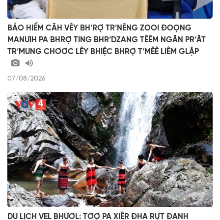
BẢO HIỂM CĂH VÊY BH’RỢ TR’NÊNG ZOOI ĐOỌNG
MANƯIH PA BHRỢ TING BHR’DZANG TÊÊM NGĂN PR’ĂT
TR’MUNG CHƠƠC LÊY BHIỆC BHRỢ T’MÊÊ LIÊM GLẶP
07/08/2026
DU LỊCH VEL BHƯƠL: TƠỢ PA XIÊR ĐHA RỰT ĐANH