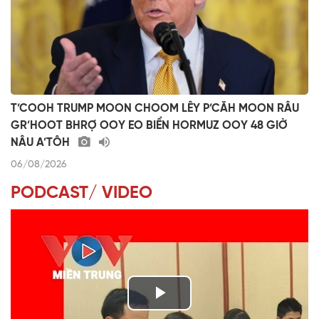
T’COOH TRUMP MOON CHOOM LÊY P’CĂH MOON RÂU
GR’HOOT BHRỢ OOY EO BIỂN HORMUZ OOY 48 GIỜ
NÂU A’TÔH
06/08/2026
PODCAST/ VIDEO
P