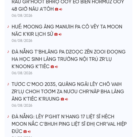
RÂU GR’HOOT BHRỢ OOY EO BIỂN HORMUZ OOY
48 GIỜ NÂU A’TÔH
06/08/2026
HUẾ: MOONG ÂNG MANƯIH PA CÔ VÊY TA MOON
NĂC K’KIR LỊCH SỬ
06/08/2026
ĐÀ NẴNG T’BHLÂNG PA DZOỌC ZÊN ZOOI ĐOỌNG
HA HỌC SINH LÂNG TRƯỜNG NỘI TRÚ ZR’LỤ
K’NOONG K’TIÊC
06/08/2026
TƯƠC C’MOO 2035, QUẢNG NGÃI LÊY CHÔ VAIH
ZR’LỤ CHOH TƠƠM ZA NƯƠU CHR’NĂP BHA LÂNG
ÂNG K’TIÊC K’RUUNG
06/08/2026
ĐÀ NẴNG: LÊY P'GHIT N’HANG 17 LIỆT SĨ HÊCH
MOON NẮC C’BHUH PING LIỆT SĨ ĐHỊ CHR’VAL HIỆP
ĐỨC