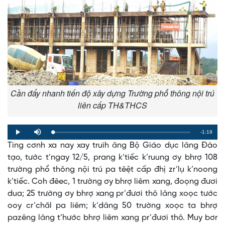
Cần đẩy nhanh tiến độ xây dựng Trường phổ thông nội trú
liên cấp TH&THCS
Remaining
-1:19
Loaded
:
Progress
:
Play
Mute
0%
0%
Ting cơnh xa nay xay truih âng Bộ Giáo dục lâng Đào
Time
tạo, tước t’ngay 12/5, prang k’tiếc k’ruung ơy bhrợ 108
trường phổ thông nội trú pa têệt cấp đhị zr’lụ k’noong
k’tiếc. Coh đêec, 1 trường ơy bhrợ liêm xang, đoọng đươi
dua; 25 trường ơy bhrợ xang pr’đươi thô lâng xoọc tước
ooy cr’chăl pa liêm; k’dâng 50 trường xoọc ta bhrợ
pazêng lâng t’hước bhrợ liêm xang pr’đươi thô. Muy bơr