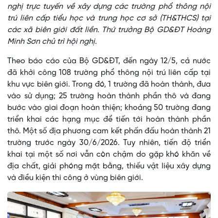
nghị trực tuyến về xây dựng các trường phổ thông nội
trú liên cấp tiểu học và trung học cơ sở (TH&THCS) tại
các xã biên giới đất liền. Thứ trưởng Bộ GD&ĐT Hoàng
Minh Sơn chủ trì hội nghị.
Theo báo cáo của Bộ GD&ĐT, đến ngày 12/5, cả nước
đã khởi công 108 trường phổ thông nội trú liên cấp tại
khu vực biên giới. Trong đó, 1 trường đã hoàn thành, đưa
vào sử dụng; 25 trường hoàn thành phần thô và đang
bước vào giai đoạn hoàn thiện; khoảng 50 trường đang
triển khai các hạng mục để tiến tới hoàn thành phần
thô. Một số địa phương cam kết phấn đấu hoàn thành 21
trường trước ngày 30/6/2026. Tuy nhiên, tiến độ triển
khai tại một số nơi vẫn còn chậm do gặp khó khăn về
địa chất, giải phóng mặt bằng, thiếu vật liệu xây dựng
và điều kiện thi công ở vùng biên giới.