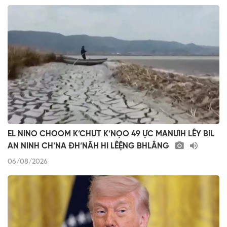
EL NINO CHOOM K’CHƯT K’NỌO 49 ỰC MANƯIH LÊY BIL
AN NINH CH’NA ĐH’NĂH HI LÊỆNG BHLÂNG
06/08/2026