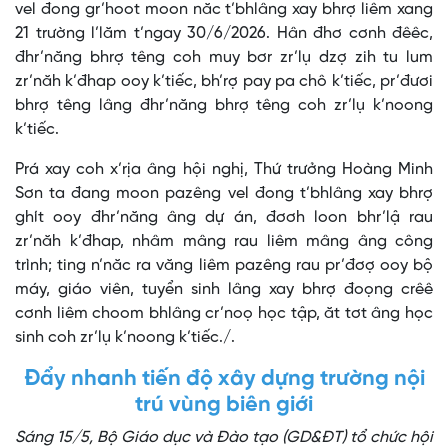
vel đong gr’hoot moon năc t’bhlâng xay bhrợ liêm xang
21 trường l’lăm t’ngay 30/6/2026. Hân đhơ cơnh đêêc,
đhr’năng bhrợ têng coh muy bơr zr’lụ dzợ zih tu lum
zr’năh k’đhap ooy k’tiếc, bh’rợ pay pa chô k’tiếc, pr’đươi
bhrợ têng lâng đhr’năng bhrợ têng coh zr’lụ k’noong
k’tiếc.
Prá xay coh x’rịa âng hội nghị, Thứ trưởng Hoàng Minh
Sơn ta đang moon pazêng vel đong t’bhlâng xay bhrợ
ghít ooy đhr’năng âng dự án, đơơh loon bhr’lậ rau
zr’năh k’đhap, nhâm mâng rau liêm mâng âng công
trình; ting n’năc ra văng liêm pazêng rau pr’đơợ ooy bộ
máy, giáo viên, tuyển sinh lâng xay bhrợ đoọng crêê
cơnh liêm choom bhlâng cr’noọ học tập, ăt tơt âng học
sinh coh zr’lụ k’noong k’tiếc./.
Đẩy nhanh tiến độ xây dựng trường nội
trú vùng biên giới
Sáng 15/5, Bộ Giáo dục và Đào tạo (GD&ĐT) tổ chức hội