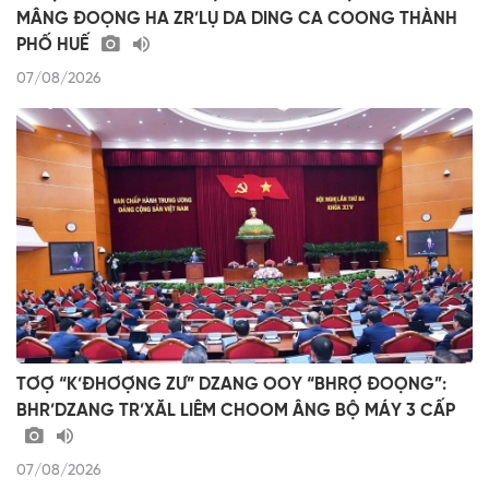
MÂNG ĐOỌNG HA ZR’LỤ DA DING CA COONG THÀNH
PHỐ HUẾ
07/08/2026
TƠỢ “K’ĐHƠỢNG ZƯ” DZANG OOY “BHRỢ ĐOỌNG”:
BHR’DZANG TR’XĂL LIÊM CHOOM ÂNG BỘ MÁY 3 CẤP
07/08/2026