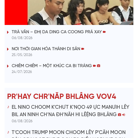
l
VÀI PHÚT DÀNH CHO QUẢNG BÁ
a
TRÀ VÂN – ĐHỊ DA DING CA COONG PRÁ XAY
y
06/08/2026
V
NƠI THỜI GIAN HÓA THÀNH DI SẢN
25/05/2026
i
CHIÊM CHIÊM – MỘT KHÚC CA BI TRÁNG
24/07/2026
d
e
PR'HAY CHR'NĂP BHLÂNG VOV4
o
EL NINO CHOOM K’CHƯT K’NỌO 49 ỰC MANƯIH LÊY
BIL AN NINH CH’NA ĐH’NĂH HI LÊỆNG BHLÂNG
06/08/2026
T’COOH TRUMP MOON CHOOM LÊY P’CĂH MOON