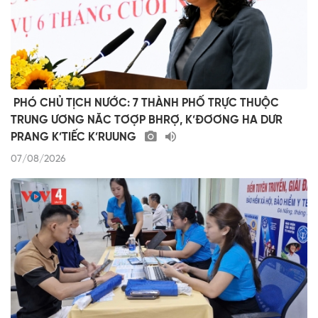
​ ​PHÓ CHỦ TỊCH NƯỚC: 7 THÀNH PHỐ TRỰC THUỘC
TRUNG ƯƠNG NĂC TƠỢP BHRỢ, K’ĐƠƠNG HA DƯR
PRANG K’TIẾC K’RUUNG
07/08/2026