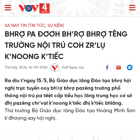
XA NAY TIN (TIN TỨC, SỰ KIỆN)
BHRỢ PA ĐƠƠH BH’RỢ BHRỢ TÊNG
TRƯỜNG NỘI TRÚ COH ZR’LỤ
K’NOONG K’TIẾC
Thứ bảy, 18:24, 16/05/2026
Huế Ngày nay
Ra diu t’ngay 15/5, Bộ Giáo dục lâng Đào tạo bhrợ hội
nghị trực tuyến ooy bh’rợ bhrợ pazêng trường phổ
thông nội trú pa têệt cấp tiểu học lâng trung học cơ sở
đhị pazêng chr’val k’noong k’tiếc đhị k’tiếc bhlâng.
Thứ trưởng Bộ Giáo dục lâng Đào tạo Hoàng Minh Sơn
k’đhơợng xay hội nghị.