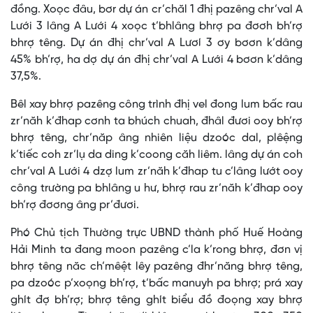
đồng. Xoọc đâu, bơr dự án cr’chăl 1 đhị pazêng chr’val A
Lưới 3 lâng A Lưới 4 xoọc t’bhlâng bhrợ pa đơơh bh’rợ
bhrợ têng. Dự án đhị chr’val A Lươí 3 ơy bơơn k’dâng
45% bh’rợ, ha dợ dự án đhị chr’val A Lưới 4 bơơn k’dâng
37,5%.
Bêl xay bhrợ pazêng công trình đhị vel đong lum bấc rau
zr’năh k’đhap cơnh ta bhúch chuah, đhâl đươi ooy bh’rợ
bhrợ têng, chr’năp âng nhiên liệu dzoóc dal, plêệng
k’tiếc coh zr’lụ da ding k’coong căh liêm. lâng dự án coh
chr’val A Lưới 4 dzợ lum zr’năh k’đhap tu c’lâng lướt ooy
công trường pa bhlâng u hư, bhrợ rau zr’năh k’đhap ooy
bh’rợ đơơng âng pr’đươi.
Phó Chủ tịch Thường trực UBND thành phố Huế Hoàng
Hải Minh ta đang moon pazêng c’la k’rong bhrợ, đơn vị
bhrợ têng năc ch’mêệt lêy pazêng đhr’năng bhrợ têng,
pa dzoóc p’xoọng bh’rợ, t’bấc manuyh pa bhrợ; prá xay
ghít đợ bh’rợ; bhrợ têng ghít biểu đồ đoọng xay bhrợ