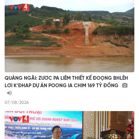
QUẢNG NGÃI: ZƯƠC PA LIÊM THIẾT KẾ ĐOỌNG BHLÊH
LƠI K’ĐHAP DỰ ÁN POONG IA CHIM 169 TỶ ĐỒNG
07/08/2026