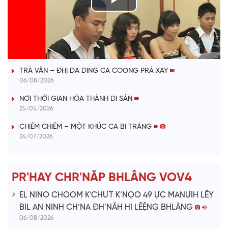
P
l
VÀI PHÚT DÀNH CHO QUẢNG BÁ
a
TRÀ VÂN – ĐHỊ DA DING CA COONG PRÁ XAY
y
06/08/2026
V
NƠI THỜI GIAN HÓA THÀNH DI SẢN
25/05/2026
i
CHIÊM CHIÊM – MỘT KHÚC CA BI TRÁNG
24/07/2026
d
e
PR'HAY CHR'NĂP BHLÂNG VOV4
o
EL NINO CHOOM K’CHƯT K’NỌO 49 ỰC MANƯIH LÊY
BIL AN NINH CH’NA ĐH’NĂH HI LÊỆNG BHLÂNG
06/08/2026