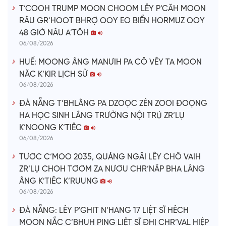
T’COOH TRUMP MOON CHOOM LÊY P’CĂH MOON
RÂU GR’HOOT BHRỢ OOY EO BIỂN HORMUZ OOY
48 GIỜ NÂU A’TÔH
06/08/2026
HUẾ: MOONG ÂNG MANƯIH PA CÔ VÊY TA MOON
NĂC K’KIR LỊCH SỬ
06/08/2026
ĐÀ NẴNG T’BHLÂNG PA DZOỌC ZÊN ZOOI ĐOỌNG
HA HỌC SINH LÂNG TRƯỜNG NỘI TRÚ ZR’LỤ
K’NOONG K’TIÊC
06/08/2026
TƯƠC C’MOO 2035, QUẢNG NGÃI LÊY CHÔ VAIH
ZR’LỤ CHOH TƠƠM ZA NƯƠU CHR’NĂP BHA LÂNG
ÂNG K’TIÊC K’RUUNG
06/08/2026
ĐÀ NẴNG: LÊY P'GHIT N’HANG 17 LIỆT SĨ HÊCH
MOON NẮC C’BHUH PING LIỆT SĨ ĐHỊ CHR’VAL HIỆP