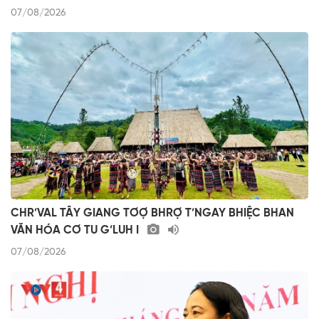
07/08/2026
CHR’VAL TÂY GIANG TƠỢ BHRỢ T’NGAY BHIỆC BHAN
VĂN HÓA CƠ TU G’LUH I
07/08/2026