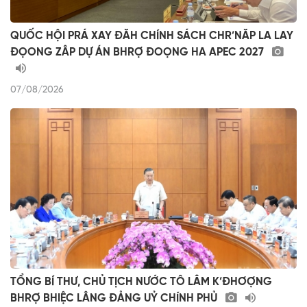
QUỐC HỘI PRÁ XAY ĐĂH CHÍNH SÁCH CHR’NĂP LA LAY
ĐỌONG ZÂP DỰ ÁN BHRỢ ĐOỌNG HA APEC 2027
07/08/2026
TỔNG BÍ THƯ, CHỦ TỊCH NƯỚC TÔ LÂM K’ĐHƠỢNG
BHRỢ BHIỆC LÂNG ĐẢNG UỶ CHÍNH PHỦ