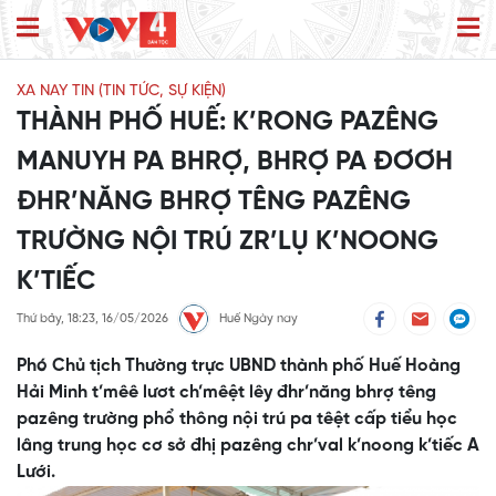
XA NAY TIN (TIN TỨC, SỰ KIỆN)
THÀNH PHỐ HUẾ: K’RONG PAZÊNG
MANUYH PA BHRỢ, BHRỢ PA ĐƠƠH
ĐHR’NĂNG BHRỢ TÊNG PAZÊNG
TRƯỜNG NỘI TRÚ ZR’LỤ K’NOONG
K’TIẾC
Thứ bảy, 18:23, 16/05/2026
Huế Ngày nay
Phó Chủ tịch Thường trực UBND thành phố Huế Hoàng
Hải Minh t’mêê lươt ch’mêệt lêy đhr’năng bhrợ têng
pazêng trường phổ thông nội trú pa têệt cấp tiểu học
lâng trung học cơ sở đhị pazêng chr’val k’noong k’tiếc A
Lưới.