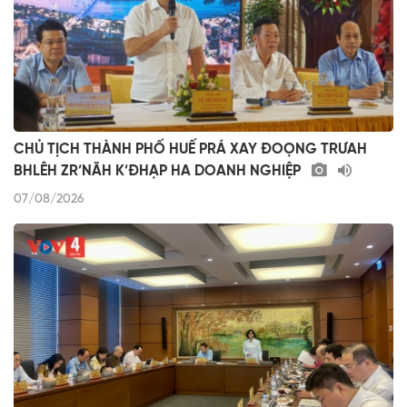
CHỦ TỊCH THÀNH PHỐ HUẾ PRÁ XAY ĐOỌNG TRƯAH
BHLÊH ZR’NĂH K’ĐHẠP HA DOANH NGHIỆP
07/08/2026