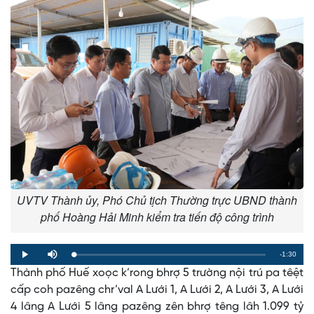
UVTV Thành ủy, Phó Chủ tịch Thường trực UBND thành
phố Hoàng Hải Minh kiểm tra tiến độ công trình
Remaining
-1:30
Loaded
:
Progress
:
Play
Mute
0%
0%
Thành phố Huế xoọc k’rong bhrợ 5 trường nội trú pa têệt
Time
cấp coh pazêng chr’val A Lưới 1, A Lưới 2, A Lưới 3, A Lưới
4 lâng A Lưới 5 lâng pazêng zên bhrợ têng lâh 1.099 tỷ