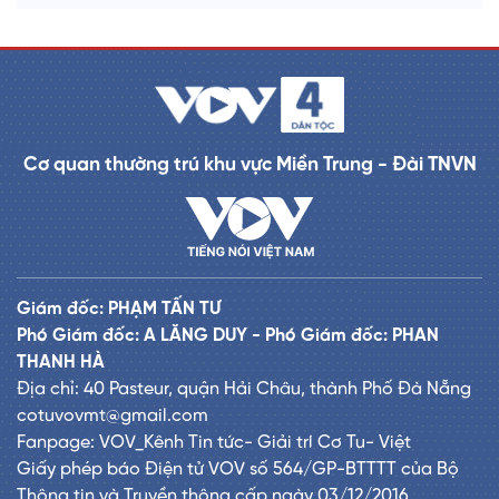
Cơ quan thường trú khu vực Miền Trung - Đài TNVN
Giám đốc: PHẠM TẤN TƯ
Phó Giám đốc: A LĂNG DUY - Phó Giám đốc: PHAN
THANH HÀ
Địa chỉ: 40 Pasteur, quận Hải Châu, thành Phố Đà Nẵng
cotuvovmt@gmail.com
Fanpage: VOV_Kênh Tin tức- Giải trí Cơ Tu- Việt
Giấy phép báo Điện tử VOV số 564/GP-BTTTT của Bộ
Thông tin và Truyền thông cấp ngày 03/12/2016