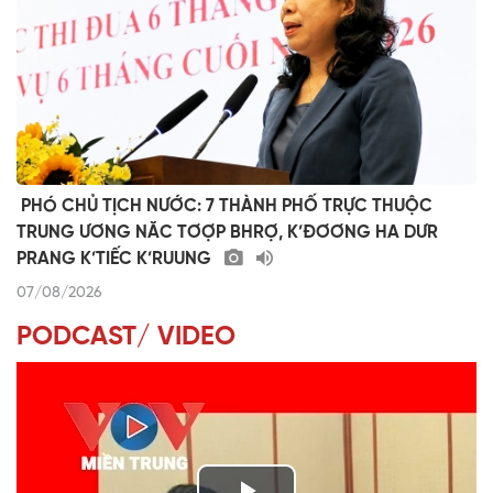
​ ​PHÓ CHỦ TỊCH NƯỚC: 7 THÀNH PHỐ TRỰC THUỘC
TRUNG ƯƠNG NĂC TƠỢP BHRỢ, K’ĐƠƠNG HA DƯR
PRANG K’TIẾC K’RUUNG
07/08/2026
PODCAST/ VIDEO