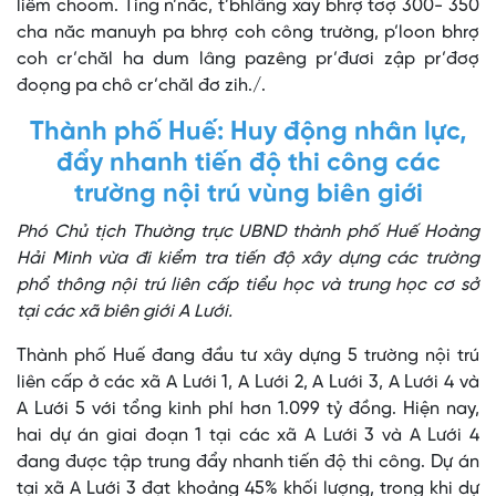
liêm choom. Ting n’năc, t’bhlâng xay bhrợ tơợ 300- 350
cha năc manuyh pa bhrợ coh công trường, p’loon bhrợ
coh cr’chăl ha dum lâng pazêng pr’đươi zập pr’đơợ
đoọng pa chô cr’chăl đơ zih./.
Thành phố Huế: Huy động nhân lực,
đẩy nhanh tiến độ thi công các
trường nội trú vùng biên giới
Phó Chủ tịch Thường trực UBND thành phố Huế Hoàng
Hải Minh vừa đi kiểm tra tiến độ xây dựng các trường
phổ thông nội trú liên cấp tiểu học và trung học cơ sở
tại các xã biên giới A Lưới.
Thành phố Huế đang đầu tư xây dựng 5 trường nội trú
liên cấp ở các xã A Lưới 1, A Lưới 2, A Lưới 3, A Lưới 4 và
A Lưới 5 với tổng kinh phí hơn 1.099 tỷ đồng. Hiện nay,
hai dự án giai đoạn 1 tại các xã A Lưới 3 và A Lưới 4
đang được tập trung đẩy nhanh tiến độ thi công. Dự án
tại xã A Lưới 3 đạt khoảng 45% khối lượng, trong khi dự