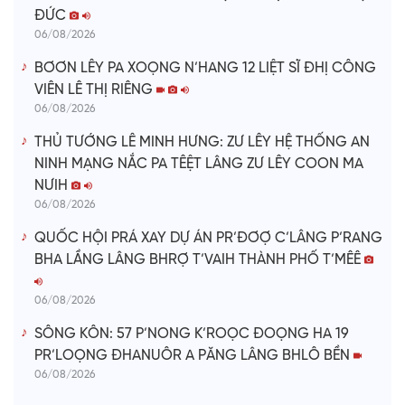
ĐỨC
06/08/2026
BƠƠN LÊY PA XOỌNG N’HANG 12 LIỆT SĨ ĐHỊ CÔNG
VIÊN LÊ THỊ RIÊNG
06/08/2026
THỦ TƯỚNG LÊ MINH HƯNG: ZƯ LÊY HỆ THỐNG AN
NINH MẠNG NẮC PA TÊỆT LÂNG ZƯ LÊY COON MA
NƯIH
06/08/2026
QUỐC HỘI PRÁ XAY DỰ ÁN PR’ĐƠỢ C’LÂNG P’RANG
BHA LẦNG LÂNG BHRỢ T’VAIH THÀNH PHỐ T’MÊÊ
06/08/2026
SÔNG KÔN: 57 P’NONG K’ROỌC ĐOỌNG HA 19
PR’LOỌNG ĐHANUÔR A PĂNG LÂNG BHLÔ BỀN
06/08/2026