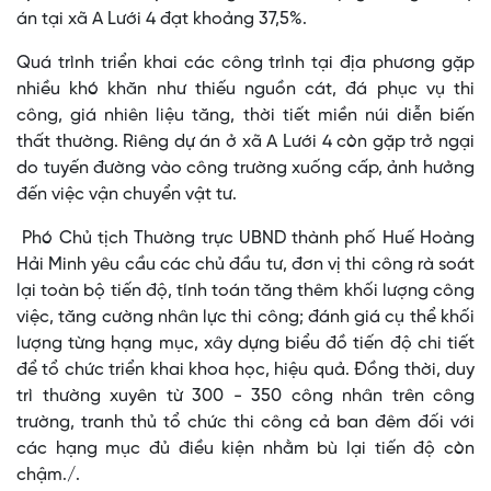
án tại xã A Lưới 4 đạt khoảng 37,5%.
Quá trình triển khai các công trình tại địa phương gặp
nhiều khó khăn như thiếu nguồn cát, đá phục vụ thi
công, giá nhiên liệu tăng, thời tiết miền núi diễn biến
thất thường. Riêng dự án ở xã A Lưới 4 còn gặp trở ngại
do tuyến đường vào công trường xuống cấp, ảnh hưởng
đến việc vận chuyển vật tư.
Phó Chủ tịch Thường trực UBND thành phố Huế Hoàng
Hải Minh yêu cầu các chủ đầu tư, đơn vị thi công rà soát
lại toàn bộ tiến độ, tính toán tăng thêm khối lượng công
việc, tăng cường nhân lực thi công; đánh giá cụ thể khối
lượng từng hạng mục, xây dựng biểu đồ tiến độ chi tiết
để tổ chức triển khai khoa học, hiệu quả. Đồng thời, duy
trì thường xuyên từ 300 - 350 công nhân trên công
trường, tranh thủ tổ chức thi công cả ban đêm đối với
các hạng mục đủ điều kiện nhằm bù lại tiến độ còn
chậm./.