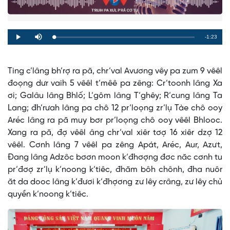
Remaining
-1:23
Loaded
:
Progress
:
Play
Mute
0%
0%
Time
Ting c’lâng bh’rợ ra pă, chr’val Avương vêy pa zum 9 vêêl
đoọng dưr vaih 5 vêêl t’mêê pa zêng: Cr’toonh lâng Xa
ơi; Galâu lâng Bhlố; L’gôm lâng T’ghêy; R’cung lâng Ta
Lang; đh’rưah lâng pa chô 12 pr’loọng zr’lụ Tàe chô ooy
Aréc lâng ra pă muy bơr pr’loọng chô ooy vêêl Bhlooc.
Xang ra pă, đợ vêêl âng chr’val xiêr tơợ 16 xiêr dzợ 12
vêêl. Cơnh lâng 7 vêêl pa zêng Apát, Aréc, Aur, Azưt,
Đang lâng Adzôc bơơn moon k’đhơợng đơc năc cơnh tu
pr’đơợ zr’lụ k’noong k’tiêc, đhăm bôh chônh, đha nuôr
ăt da dooc lâng k’đươi k’đhợơng zư lêy crâng, zư lêy chủ
quyền k’noong k’tiêc.