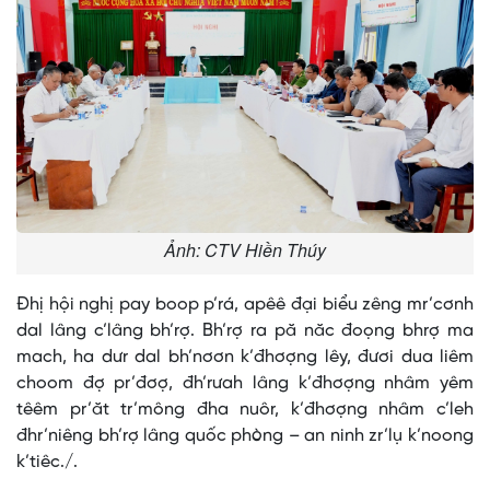
Ảnh: CTV Hiền Thúy
Đhị hội nghị pay boop p’rá, apêê đại biểu zêng mr’cơnh
dal lâng c’lâng bh’rợ. Bh’rợ ra pă năc đoọng bhrợ ma
mach, ha dưr dal bh’nơơn k’đhơợng lêy, đươi dua liêm
choom đợ pr’đơợ, đh’rưah lâng k’đhơợng nhâm yêm
têêm pr’ăt tr’mông đha nuôr, k’đhơợng nhâm c’leh
đhr’niêng bh’rợ lâng quốc phòng – an ninh zr’lụ k’noong
k’tiêc./.