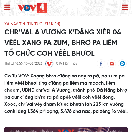
XA NAY TIN (TIN TỨC, SỰ KIỆN)
CHR’VAL A VƯƠNG K’DÂNG XIÊR 04
VÊÊL XANG PA ZUM, BHRỢ PA LIÊM
TỔ CHỨC COH VÊÊL BHƯƠL
Thứ tư, 16:55, 10/06/2026
CTV Hiền Thúy
Cơ Tu VOV: Xơợng bhrợ c’lâng xa nay ra pă, pa zum pa
liêm vêêl bhươl ting c’lâng pa liêm ma maach, liêm
choom, UBND chr’val A Vương, thành phố Đà Nẵng bhrợ
pa dưr c’lâng bh’rợ ra pă apêê vêêl coh vêêl đong.
Xooc, chr’val vêy đhăm k’tiêc bhưah lâh 225 km vuông
cơnh lâng 1.364 pr’loọng, 5.476 cha năc, pa zêng 16 vêêl.