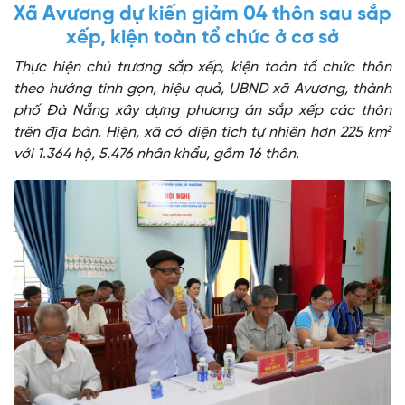
Xã Avương dự kiến giảm 04 thôn sau sắp
xếp, kiện toàn tổ chức ở cơ sở
Thực hiện chủ trương sắp xếp, kiện toàn tổ chức thôn
theo hướng tinh gọn, hiệu quả, UBND xã Avương, thành
phố Đà Nẵng xây dựng phương án sắp xếp các thôn
trên địa bàn. Hiện, xã có diện tích tự nhiên hơn 225 km²
với 1.364 hộ, 5.476 nhân khẩu, gồm 16 thôn.