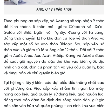
Ảnh: CTV Hiền Thúy
Theo phương án sắp xếp, xã Avương sẽ sáp nhập 9 thôn
để hình thành 5 thôn mới, gồm: Cr’toonh với Xa’ơi;
Galâu với Bhlố; L’gôm với T’ghêy; R’cung với Ta Lang;
đồng thời chuyển 12 hộ khu dân cư Tàe về thôn Aréc và
sắp xếp một số hộ vào thôn Bhloóc. Sau sắp xếp, số
thôn của xã giảm từ 16 xuống còn 12 thôn. Đối với 7 thôn
gồm Apát, Aréc, Aur, Azứt, Atêếp, Đang và Adzốc được
đề xuất giữ nguyên do đặc thù khu vực biên giới, địa
hình chia cắt, dân cư phân tán và yêu cầu quản lý, bảo
vệ rừng, bảo vệ chủ quyền biên giới.
Tại hội nghị lấy ý kiến, các đại biểu đều thống nhất cao
với phương án. Việc sắp xếp nhằm tinh gọn bộ máy,
nâng cao hiệu quả quản lý, sử dụng hiệu quả nguồn lực,
đồng thời bảo đảm ổn định đời sống nhân dân, giữ gìn
bản sắc văn hóa và quốc phòng - an ninh khu vực biên