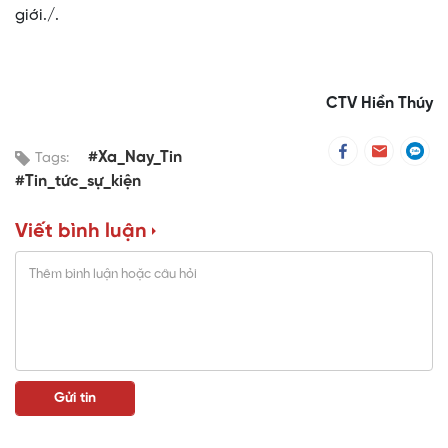
giới./.
CTV Hiền Thúy
#Xa_Nay_Tin
Tags:
#Tin_tức_sự_kiện
Viết bình luận