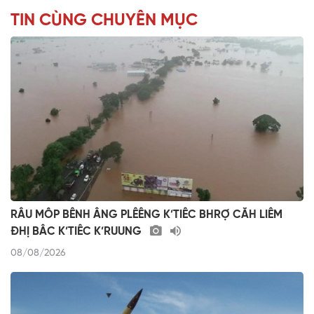
TIN CÙNG CHUYÊN MỤC
RÂU MÔP BÊNH ÂNG PLÊÊNG K’TIÊC BHRỢ CĂH LIÊM
ĐHỊ BÂC K’TIÊC K’RUUNG
08/08/2026