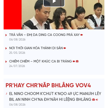
P
l
VÀI PHÚT DÀNH CHO QUẢNG BÁ
a
TRÀ VÂN – ĐHỊ DA DING CA COONG PRÁ XAY
y
06/08/2026
V
NƠI THỜI GIAN HÓA THÀNH DI SẢN
25/05/2026
i
CHIÊM CHIÊM – MỘT KHÚC CA BI TRÁNG
24/07/2026
d
e
PR'HAY CHR'NĂP BHLÂNG VOV4
o
EL NINO CHOOM K’CHƯT K’NỌO 49 ỰC MANƯIH LÊY
BIL AN NINH CH’NA ĐH’NĂH HI LÊỆNG BHLÂNG
06/08/2026