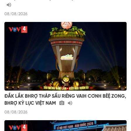
08/08/2026
ĐẮK LẮK BHRỢ THÁP SẦU RIÊNG VAIH CƠNH BÊỆ ZONG,
BHRỢ KỶ LỤC VIỆT NAM
08/08/2026