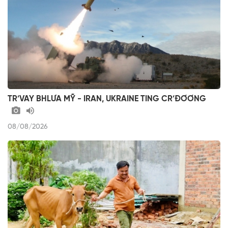
TR’VAY BHLƯA MỸ - IRAN, UKRAINE TING CR’ĐƠƠNG
08/08/2026