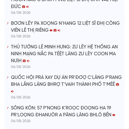
ĐỨC
06/08/2026
BƠƠN LÊY PA XOỌNG N’HANG 12 LIỆT SĨ ĐHỊ CÔNG
VIÊN LÊ THỊ RIÊNG
06/08/2026
THỦ TƯỚNG LÊ MINH HƯNG: ZƯ LÊY HỆ THỐNG AN
NINH MẠNG NẮC PA TÊỆT LÂNG ZƯ LÊY COON MA
NƯIH
06/08/2026
QUỐC HỘI PRÁ XAY DỰ ÁN PR’ĐƠỢ C’LÂNG P’RANG
BHA LẦNG LÂNG BHRỢ T’VAIH THÀNH PHỐ T’MÊÊ
06/08/2026
SÔNG KÔN: 57 P’NONG K’ROỌC ĐOỌNG HA 19
PR’LOỌNG ĐHANUÔR A PĂNG LÂNG BHLÔ BỀN
06/08/2026