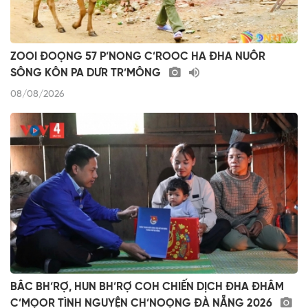
ZOOI ĐOỌNG 57 P’NONG C’ROOC HA ĐHA NUÔR
SÔNG KÔN PA DƯR TR’MÔNG
08/08/2026
BÂC BH’RỢ, HUN BH’RỢ COH CHIẾN DỊCH ĐHA ĐHÂM
C’MỌOR TÌNH NGUYỆN CH’NOỌNG ĐÀ NẴNG 2026