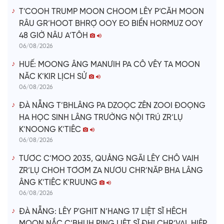
T’COOH TRUMP MOON CHOOM LÊY P’CĂH MOON
RÂU GR’HOOT BHRỢ OOY EO BIỂN HORMUZ OOY
48 GIỜ NÂU A’TÔH
06/08/2026
HUẾ: MOONG ÂNG MANƯIH PA CÔ VÊY TA MOON
NĂC K’KIR LỊCH SỬ
06/08/2026
ĐÀ NẴNG T’BHLÂNG PA DZOỌC ZÊN ZOOI ĐOỌNG
HA HỌC SINH LÂNG TRƯỜNG NỘI TRÚ ZR’LỤ
K’NOONG K’TIÊC
06/08/2026
TƯƠC C’MOO 2035, QUẢNG NGÃI LÊY CHÔ VAIH
ZR’LỤ CHOH TƠƠM ZA NƯƠU CHR’NĂP BHA LÂNG
ÂNG K’TIÊC K’RUUNG
06/08/2026
ĐÀ NẴNG: LÊY P'GHIT N’HANG 17 LIỆT SĨ HÊCH
MOON NẮC C’BHUH PING LIỆT SĨ ĐHỊ CHR’VAL HIỆP