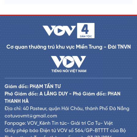
Cơ quan thường trú khu vực Miền Trung - Đài TNVN
Giám đốc: PHẠM TẤN TƯ
Phó Giám đốc: A LĂNG DUY - Phó Giám đốc: PHAN
THANH HÀ
Địa chỉ: 40 Pasteur, quận Hải Châu, thành Phố Đà Nẵng
cotuvovmt@gmail.com
Fanpage: VOV_Kênh Tin tức- Giải trí Cơ Tu- Việt
Giấy phép báo Điện tử VOV số 564/GP-BTTTT của Bộ