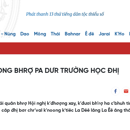
 - Nùng
Dao
Mông
Thái
Bahnar
Ê đê
Jarai
K'Ho
OỌNG BHRỢ PA DƯR TRƯỜNG HỌC ĐHỊ
ải quân bhrợ Hội nghị k’đhơợng xay, k’đươi bh’rợ ha c’bhuh t
âp đhị bơr chr’val k’noong k’tiêc La Dêê lâng La Êê âng th