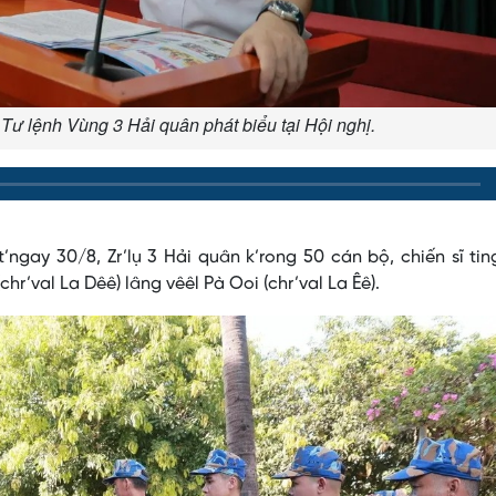
Tư lệnh Vùng 3 Hải quân phát biểu tại Hội nghị.
t’ngay 30/8, Zr’lụ 3 Hải quân k’rong 50 cán bộ, chiến sĩ ti
hr’val La Dêê) lâng vêêl Pà Ooi (chr’val La Êê).