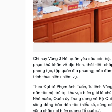
Chỉ huy Vùng 3 Hải quân yêu cầu cán bộ, 
phục khó khăn về địa hình, thời tiết; ch
phong tục, tập quán địa phương; bảo đảm c
trình thực hiện nhiệm vụ.
Theo Đại tá Phạm Anh Tuấn, Tư lệnh Vùng
dân tộc nội trú tại khu vực biên giới là ch
Nhà nước, Quân ủy Trung ương và Bộ Quố
sống đồng bào dân tộc thiểu số, củng cố
vững chắc nơi biên cương Tổ quốc./.