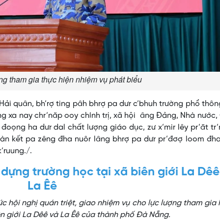
ng tham gia thực hiện nhiệm vụ phát biểu
 Hải quân, bh’rợ ting pâh bhrợ pa dưr c’bhuh trường phổ thô
’lâng xa nay chr’năp ooy chính trị, xã hội âng Đảng, Nhà nước
đoọng ha dưr dal chất lượng giáo dục, zư x’mir lêy pr’ăt t
àn kết pa zêng đha nuôr lâng bhrợ pa dưr pr’đơợ loom đha
’ruung./.
 dựng trường học tại xã biên giới La Dêê
La Êê
c hội nghị quán triệt, giao nhiệm vụ cho lực lượng tham gia 
iên giới La Dêê và La Êê của thành phố Đà Nẵng.