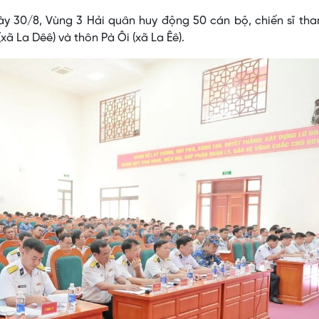
ày 30/8, Vùng 3 Hải quân huy động 50 cán bộ, chiến sĩ th
xã La Dêê) và thôn Pà Ôi (xã La Êê).