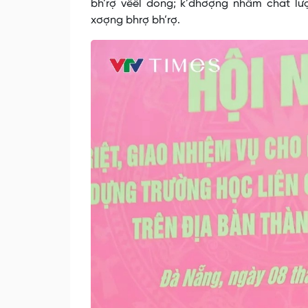
bh’rợ vêêl đong; k’đhơợng nhâm chất lư
xơợng bhrợ bh’rợ.