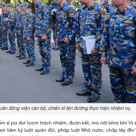
ân động viện cán bộ, chiến sĩ lên đường thực hiện nhiệm vụ.
iếm sĩ pa dưr loom trách nhiệm, đoàn kết, ma năl bhrợ bhr’lâ 
ơi liêm kỷ luật quân đội, pháp luật Nhà nước; chăp lêy đhr