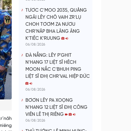
TƯƠC C’MOO 2035, QUẢNG
NGÃI LÊY CHÔ VAIH ZR’LỤ
CHOH TƠƠM ZA NƯƠU
CHR’NĂP BHA LÂNG ÂNG
K’TIÊC K’RUUNG
06/08/2026
ĐÀ NẴNG: LÊY P'GHIT
N’HANG 17 LIỆT SĨ HÊCH
MOON NẮC C’BHUH PING
LIỆT SĨ ĐHỊ CHR’VAL HIỆP ĐỨC
06/08/2026
BƠƠN LÊY PA XOỌNG
N’HANG 12 LIỆT SĨ ĐHỊ CÔNG
VIÊN LÊ THỊ RIÊNG
zr’năh
06/08/2026
’niêng