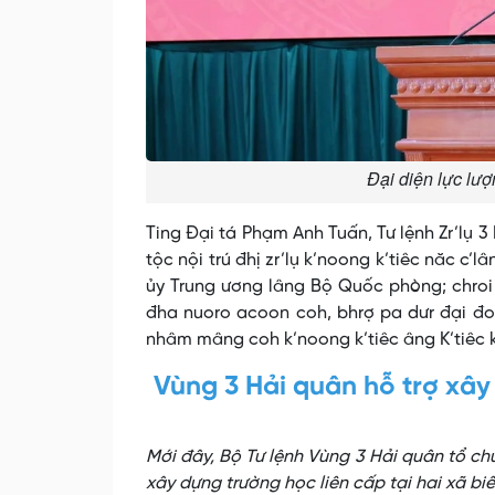
Đại diện lực lượ
Ting Đại tá Phạm Anh Tuấn, Tư lệnh Zr’lụ 3
tộc nội trú đhị zr’lụ k’noong k’tiêc năc c
ủy Trung ương lâng Bộ Quốc phòng; chroi 
đha nuoro acoon coh, bhrợ pa dưr đại đo
nhâm mâng coh k’noong k’tiêc âng K’tiêc k
Vùng 3 Hải quân hỗ trợ xây
Mới đây, Bộ Tư lệnh Vùng 3 Hải quân tổ chứ
xây dựng trường học liên cấp tại hai xã b