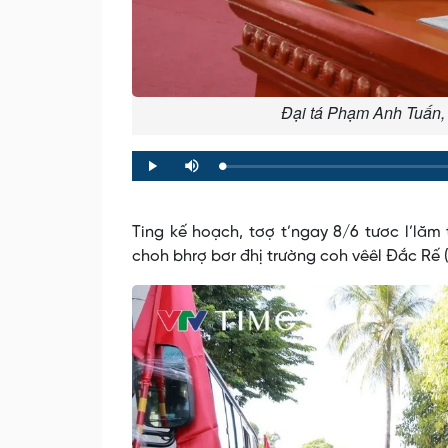
Đại tá Phạm Anh Tuấn, 
Loaded
:
Progress
:
Play
Mute
0%
0%
Ting kế hoạch, tơợ t’ngay 8/6 tươc l’lăm 
choh bhrợ bơr đhị trường coh vêêl Đắc Rế (c