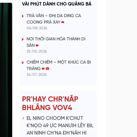
a
VÀI PHÚT DÀNH CHO QUẢNG BÁ
y
TRÀ VÂN – ĐHỊ DA DING CA
COONG PRÁ XAY
V
06/08/2026
NƠI THỜI GIAN HÓA THÀNH DI
i
SẢN
25/05/2026
d
CHIÊM CHIÊM – MỘT KHÚC CA BI
e
TRÁNG
24/07/2026
o
PR'HAY CHR'NĂP
BHLÂNG VOV4
EL NINO CHOOM K’CHƯT
K’NỌO 49 ỰC MANƯIH LÊY BIL
AN NINH CH’NA ĐH’NĂH HI