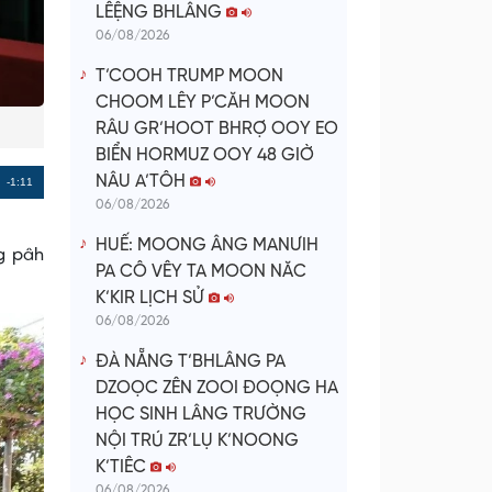
LÊỆNG BHLÂNG
06/08/2026
T’COOH TRUMP MOON
CHOOM LÊY P’CĂH MOON
RÂU GR’HOOT BHRỢ OOY EO
BIỂN HORMUZ OOY 48 GIỜ
NÂU A’TÔH
Remaining
-1:11
06/08/2026
Time
HUẾ: MOONG ÂNG MANƯIH
ng pâh
PA CÔ VÊY TA MOON NĂC
K’KIR LỊCH SỬ
06/08/2026
ĐÀ NẴNG T’BHLÂNG PA
DZOỌC ZÊN ZOOI ĐOỌNG HA
HỌC SINH LÂNG TRƯỜNG
NỘI TRÚ ZR’LỤ K’NOONG
K’TIÊC
06/08/2026