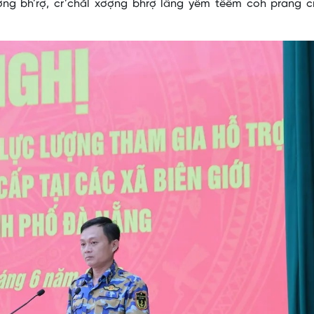
ợng bh’rợ, cr’chăl xơợng bhrợ lâng yêm têêm coh prang cr