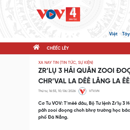
Việt
Tày
CHÊẾC LÊY
XA NAY TIN (TIN TỨC, SỰ KIỆN)
ZR’LỤ 3 HẢI QUÂN ZOOI Đ
CHR’VAL LA DÊÊ LÂNG LA ÊÊ
Thứ tư, 16:55, 10/06/2026
VTV.VN
Cơ Tu VOV: T’mêê đâu, Bộ Tư lệnh Zr’lụ 3 H
pâh zooi đoọng choh bhrợ trường học bâc c
phố Đà Nẵng.