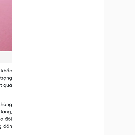
g khắc
 trọng
ốt quá
thông
 Đảng,
o đời
g dân