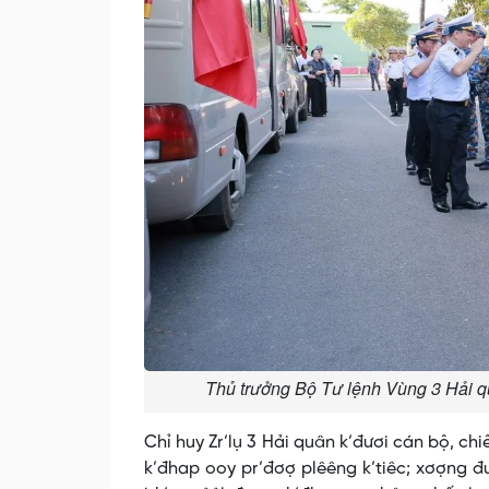
Thủ trưởng Bộ Tư lệnh Vùng 3 Hải qu
Chỉ huy Zr’lụ 3 Hải quân k’đươi cán bộ, ch
k’đhap ooy pr’đơợ plêêng k’tiêc; xơợng đư