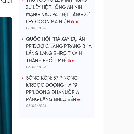
THỦ TƯỚNG LÊ MINH HƯNG:
’chăl
ZƯ LÊY HỆ THỐNG AN NINH
MẠNG NẮC PA TÊỆT LÂNG ZƯ
LÊY COON MA NƯIH
06/08/2026
QUỐC HỘI PRÁ XAY DỰ ÁN
PR’ĐƠỢ C’LÂNG P’RANG BHA
LẦNG LÂNG BHRỢ T’VAIH
THÀNH PHỐ T’MÊÊ
06/08/2026
SÔNG KÔN: 57 P’NONG
K’ROỌC ĐOỌNG HA 19
PR’LOỌNG ĐHANUÔR A
PĂNG LÂNG BHLÔ BỀN
06/08/2026