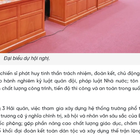
Đại biểu dự hội nghị.
chiến sĩ phát huy tinh thần trách nhiệm, đoàn kết, chủ độn
ấp hành nghiêm kỷ luật quân đội, pháp luật Nhà nước; tôn
hất lượng công trình, tiến độ thi công và an toàn trong su
 3 Hải quân, việc tham gia xây dựng hệ thống trường phổ 
ủ trương có ý nghĩa chính trị, xã hội và nhân văn sâu sắc của
c phòng; góp phần nâng cao chất lượng giáo dục, chăm l
 khối đại đoàn kết toàn dân tộc và xây dựng thế trận lòn