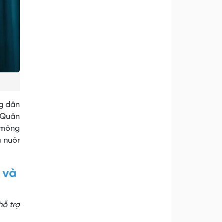
ng dân
, Quân
r’mông
 nuôr
 và
hỗ trợ