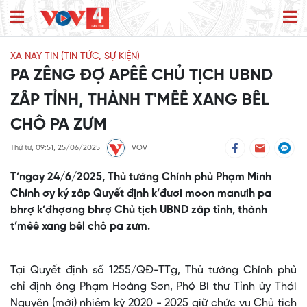
XA NAY TIN (TIN TỨC, SỰ KIỆN)
PA ZÊNG ĐỢ APÊÊ CHỦ TỊCH UBND
ZÂP TỈNH, THÀNH T'MÊÊ XANG BÊL
CHÔ PA ZƯM
Thứ tư, 09:51, 25/06/2025
VOV
T’ngay 24/6/2025, Thủ tướng Chính phủ Phạm Minh
Chính ơy ký zâp Quyết định k’đươi moon manưih pa
bhrợ k’đhợơng bhrợ Chủ tịch UBND zâp tỉnh, thành
t’mêê xang bêl chô pa zưm.
Tại Quyết định số 1255/QĐ-TTg, Thủ tướng Chính phủ
chỉ định ông Phạm Hoàng Sơn, Phó Bí thư Tỉnh ủy Thái
Nguyên (mới) nhiệm kỳ 2020 - 2025 giữ chức vụ Chủ tịch