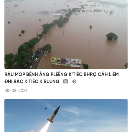
RÂU MÔP BÊNH ÂNG PLÊÊNG K’TIÊC BHRỢ CĂH LIÊM
ĐHỊ BÂC K’TIÊC K’RUUNG
08/08/2026