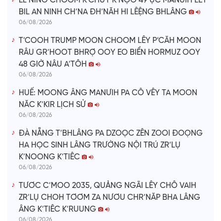
EL NINO CHOOM K’CHƯT K’NỌO 49 ỰC MANƯIH LÊY
BIL AN NINH CH’NA ĐH’NĂH HI LÊỆNG BHLÂNG
06/08/2026
T’COOH TRUMP MOON CHOOM LÊY P’CĂH MOON
RÂU GR’HOOT BHRỢ OOY EO BIỂN HORMUZ OOY
48 GIỜ NÂU A’TÔH
06/08/2026
HUẾ: MOONG ÂNG MANƯIH PA CÔ VÊY TA MOON
NĂC K’KIR LỊCH SỬ
06/08/2026
ĐÀ NẴNG T’BHLÂNG PA DZOỌC ZÊN ZOOI ĐOỌNG
HA HỌC SINH LÂNG TRƯỜNG NỘI TRÚ ZR’LỤ
K’NOONG K’TIÊC
06/08/2026
TƯƠC C’MOO 2035, QUẢNG NGÃI LÊY CHÔ VAIH
ZR’LỤ CHOH TƠƠM ZA NƯƠU CHR’NĂP BHA LÂNG
ÂNG K’TIÊC K’RUUNG
06/08/2026