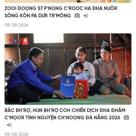
ZOOI ĐOỌNG 57 P’NONG C’ROOC HA ĐHA NUÔR
SÔNG KÔN PA DƯR TR’MÔNG
08/08/2026
BÂC BH’RỢ, HUN BH’RỢ COH CHIẾN DỊCH ĐHA ĐHÂM
C’MỌOR TÌNH NGUYỆN CH’NOỌNG ĐÀ NẴNG 2026
08/08/2026