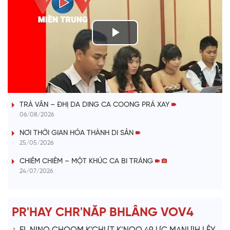
P
l
VÀI PHÚT DÀNH CHO QUẢNG BÁ
a
TRÀ VÂN – ĐHỊ DA DING CA COONG PRÁ XAY
y
06/08/2026
V
NƠI THỜI GIAN HÓA THÀNH DI SẢN
25/05/2026
i
CHIÊM CHIÊM – MỘT KHÚC CA BI TRÁNG
24/07/2026
d
e
PR'HAY CHR'NĂP BHLÂNG VOV4
o