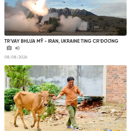
TR’VAY BHLƯA MỸ - IRAN, UKRAINE TING CR’ĐƠƠNG
08/08/2026