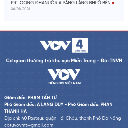
PR’LOỌNG ĐHANUÔR A PĂNG LÂNG BHLÔ BỀN
06/08/2026
Cơ quan thường trú khu vực Miền Trung - Đài TNVN
Giám đốc: PHẠM TẤN TƯ
Phó Giám đốc: A LĂNG DUY - Phó Giám đốc: PHAN
THANH HÀ
Địa chỉ: 40 Pasteur, quận Hải Châu, thành Phố Đà Nẵng
cotuvovmt@gmail.com