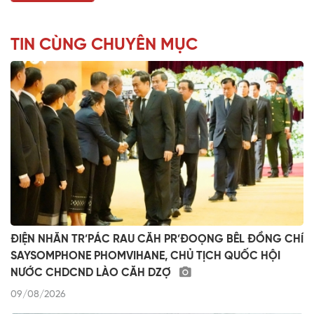
TIN CÙNG CHUYÊN MỤC
ĐIỆN NHĂN TR’PÁC RAU CĂH PR’ĐOỌNG BÊL ĐỒNG CHÍ
SAYSOMPHONE PHOMVIHANE, CHỦ TỊCH QUỐC HỘI
NƯỚC CHDCND LÀO CĂH DZỢ
09/08/2026