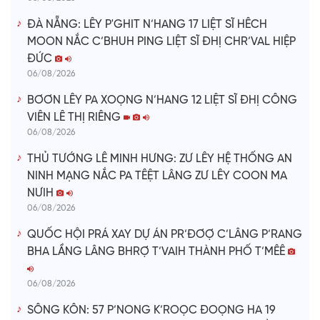
ĐÀ NẴNG: LÊY P'GHIT N’HANG 17 LIỆT SĨ HÊCH
MOON NẮC C’BHUH PING LIỆT SĨ ĐHỊ CHR’VAL HIỆP
ĐỨC
06/08/2026
BƠƠN LÊY PA XOỌNG N’HANG 12 LIỆT SĨ ĐHỊ CÔNG
VIÊN LÊ THỊ RIÊNG
06/08/2026
THỦ TƯỚNG LÊ MINH HƯNG: ZƯ LÊY HỆ THỐNG AN
NINH MẠNG NẮC PA TÊỆT LÂNG ZƯ LÊY COON MA
NƯIH
06/08/2026
QUỐC HỘI PRÁ XAY DỰ ÁN PR’ĐƠỢ C’LÂNG P’RANG
BHA LẦNG LÂNG BHRỢ T’VAIH THÀNH PHỐ T’MÊÊ
06/08/2026
SÔNG KÔN: 57 P’NONG K’ROỌC ĐOỌNG HA 19