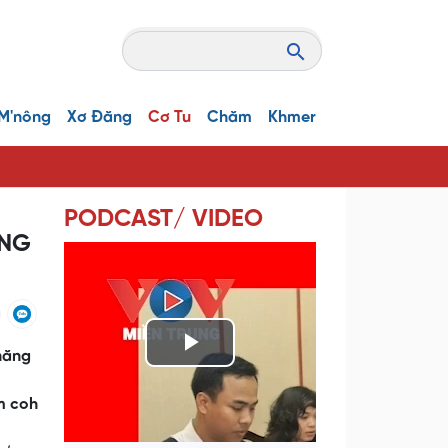
M'nông
Xơ Đăng
Cơ Tu
Chăm
Khmer
PODCAST/ VIDEO
ẢNG
năng
P
l
m coh