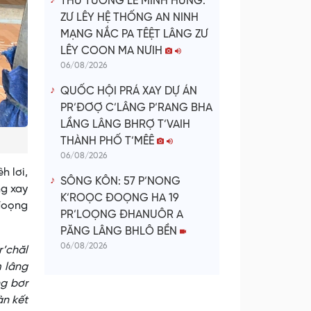
THỦ TƯỚNG LÊ MINH HƯNG:
ZƯ LÊY HỆ THỐNG AN NINH
MẠNG NẮC PA TÊỆT LÂNG ZƯ
LÊY COON MA NƯIH
06/08/2026
QUỐC HỘI PRÁ XAY DỰ ÁN
PR’ĐƠỢ C’LÂNG P’RANG BHA
LẦNG LÂNG BHRỢ T’VAIH
THÀNH PHỐ T’MÊÊ
06/08/2026
h lơi,
SÔNG KÔN: 57 P’NONG
ng xay
K’ROỌC ĐOỌNG HA 19
 đoọng
PR’LOỌNG ĐHANUÔR A
PĂNG LÂNG BHLÔ BỀN
06/08/2026
r’chăl
m lâng
g bơr
àn kết