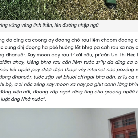
ing vững vàng tinh thần, lên đường nhập ngũ
ang da ding ca coong ơy đơơng chô rau liêm choom đoọng c
ăc cung đhị đoọng ha pêê huông lết bhrợ pa căh rau xa nay 
ng đhanuôr. Xay moon ooy rau tr’xăl nâu, pr’căn Un Thị Hér, 
lăm ahay, kiêng bhrợ rau căh liêm tước zr’lụ da ding ca 
nâu kêi apêê pay đươi điện thoại vêy internet năc pazêng 
đong đhanuôr, tước zập vel bhươl ch’ngai bha dăh, zr’lụ ca
Chi bộ, a zi nắc zêng xay moon xa nay pa ghit cơnh lâng bh’
đảng viên năl, đoọng zập ngai zêng ting cha groong apêê 
luật âng Nhà nước”.