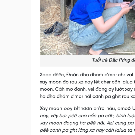
Tuổi trẻ Đắc Pring 
Xoọc đêêc, Đoàn đha đhâm c’mor chr’val p
xay moon đợ rau xa nay lêt cher căh lalua 
moon. Căh mơ đanh, vel đong ơy lướt xay
ha đha đhâm c’mor năl cơnh pa ghit rau x
Xay moon ooy bh’nơơn bh’rợ nâu, amoó Un
hay, vêy bơr pêê cha nắc pa căh, bình luận
xay moon đoọng ha pêê năl. Azi cung p
pêê cơnh pa ght lâng xa nay căh lalua ta n