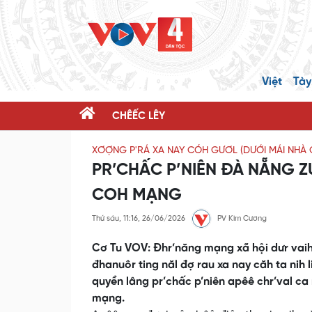
Việt
Tày
CHÊẾC LÊY
XƠỢNG P'RÁ XA NAY CÓH GƯƠL (DƯỚI MÁI NHÀ 
PR’CHẤC P’NIÊN ĐÀ NẴNG 
COH MẠNG
Thứ sáu, 11:16, 26/06/2026
PV Kim Cương
Cơ Tu VOV: Đhr’năng mạng xã hội dưr vaih
đhanuôr ting năl đợ rau xa nay căh ta nih
quyền lâng pr’chấc p’niên apêê chr’val ca
mạng.