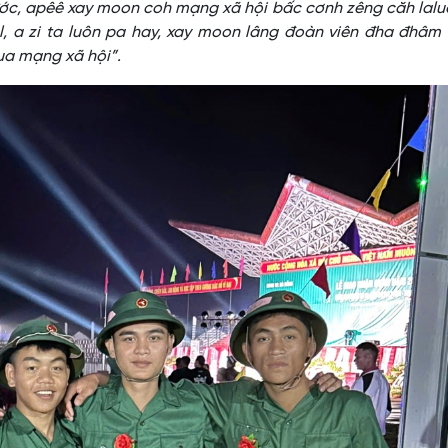
ớc, apêê xay moon coh mạng xã hội bấc cơnh zêng căh lalu
l, a zi ta luôn pa hay, xay moon lâng đoàn viên đha đhâm
ua mạng xã hội”.