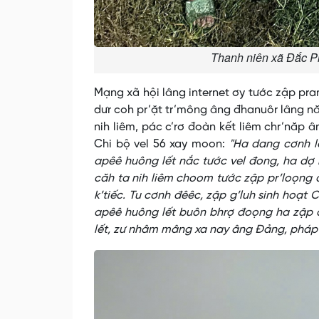
Thanh niên xã Đắc Pr
Mạng xã hội lâng internet ơy tước zập pr
dưr coh pr’ặt tr’mông âng đhanuôr lâng n
nih liêm, pác c’rơ đoàn kết liêm chr’năp â
Chi bộ vel 56 xay moon:
"Ha dang cơnh la
apêê huông lết nắc tước vel đong, ha dợ 
căh ta nih liêm choom tước zập pr’loọng 
k’tiếc. Tu cơnh đêêc, zập g’luh sinh hoạt 
apêê huông lết buôn bhrợ đoọng ha zập 
lết, zư nhâm mâng xa nay âng Đảng, pháp 