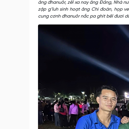
âng đhanuôr, zêl xa nay âng Đảng, Nhà nư
zập g’luh sinh hoạt âng Chi đoàn, họp ve
cung cơnh đhanuôr nắc pa ghit bêl đươi d