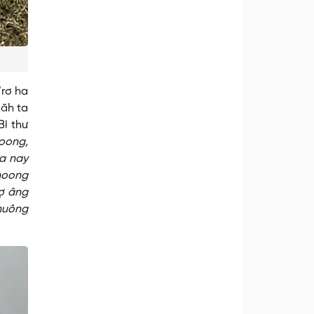
’rơ ha
căh ta
Bí thư
coong,
xa nay
 noong
rợ âng
huông