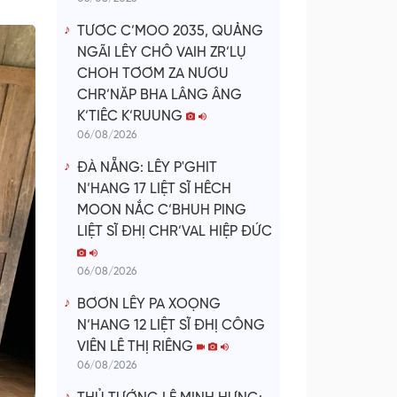
TƯƠC C’MOO 2035, QUẢNG
NGÃI LÊY CHÔ VAIH ZR’LỤ
CHOH TƠƠM ZA NƯƠU
CHR’NĂP BHA LÂNG ÂNG
K’TIÊC K’RUUNG
06/08/2026
ĐÀ NẴNG: LÊY P'GHIT
N’HANG 17 LIỆT SĨ HÊCH
MOON NẮC C’BHUH PING
LIỆT SĨ ĐHỊ CHR’VAL HIỆP ĐỨC
06/08/2026
BƠƠN LÊY PA XOỌNG
N’HANG 12 LIỆT SĨ ĐHỊ CÔNG
VIÊN LÊ THỊ RIÊNG
06/08/2026