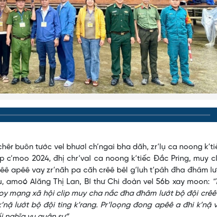
chêr buôn tước vel bhươl ch’ngai bha dăh, zr’lụ ca noong k’t
 c’moo 2024, đhị chr’val ca noong k’tiếc Đắc Pring, muy c
ê apêê vay zr’năh pa căh crêê bêl g’luh t’pâh đha đhâm l
u, amoó Alăng Thị Lan, Bí thư Chi đoàn vel 56b xay moon:
"
oy mạng xã hội clip muy cha nắc đha đhâm lướt bộ đội crê
nặ lướt bộ đội ting k’rang. Pr’loọng đong apêê a đhi k’nặ 
 nghĩa vụ quân sự”.