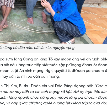
đến từng hộ dân nắm bắt tâm tư, nguyện vọng
a zưm lâng Công an lâng Tổ xay moon âng vel đh’rưah bhlê
ta nih nâu lâng trực tiếp xiêr tước zập pr’loọng đhanuôr đoọ
 moon Luật An ninh mạng, Nghị quyết 35, đh’rưah pa choom
a nay căh ta nih pa căh coh mạng.
 Thị Kim, Bí thư Đoàn chr’val Đắc Pring đọong năl:
"Coh c
 rau xa nay căh ta nih coh mạng xã hội. Azi ơy trực tiếp lư
a zưm lâng ngành chức năng xay moon lâng pa choom đoọn
ih, xa nay g’lơc ch’chơr, apêê huông lết kiêng tr’pác c’rơ đo