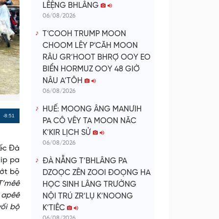
LÊỆNG BHLÂNG
06/08/2026
T’COOH TRUMP MOON
CHOOM LÊY P’CĂH MOON
RÂU GR’HOOT BHRỢ OOY EO
BIỂN HORMUZ OOY 48 GIỜ
NÂU A’TÔH
06/08/2026
HUẾ: MOONG ÂNG MANƯIH
Remaining
-8:51
PA CÔ VÊY TA MOON NĂC
Time
K’KIR LỊCH SỬ
06/08/2026
iếc Đà
lip pa
ĐÀ NẴNG T’BHLÂNG PA
ướt bộ
DZOỌC ZÊN ZOOI ĐOỌNG HA
T’mêê
HỌC SINH LÂNG TRƯỜNG
ê apêê
NỘI TRÚ ZR’LỤ K’NOONG
vối bộ
K’TIÊC
06/08/2026