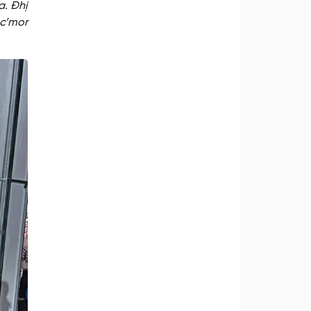
a. Đhị
 c’mor