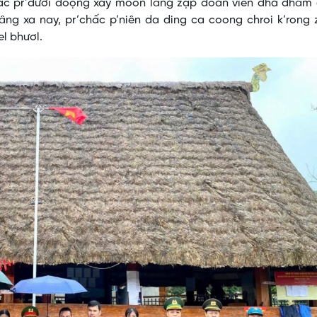
nắc pr’đươi đoọng xay moon lâng zập đoàn viên đha đhâm 
âng xa nay, pr’chấc p’niên da ding ca coong chroi k’rong 
l bhươl.