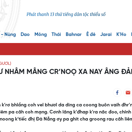
 - Nùng
Dao
Mông
Thái
Bahnar
Ê đê
Jarai
K'Ho
GƯƠL)
ZƯ NHÂM MÂNG CR’NOỌ XA NAY ÂNG Đ
 k’rơ bhlầng coh vel bhươl da ding ca coong buôn vaih đhr’
 liêm pa căh coh mạng. Cơnh lâng k’đhap k’ra năc đoo, chính
 noong k’tiếc đhị Đà Nẵng ơy pa ghit cha groong rau căh liê