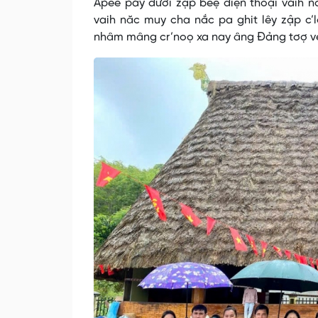
Apêê pay đươi zập bêệ điện thoại vaih 
vaih năc muy cha nắc pa ghit lêy zập c’l
nhâm mâng cr’noọ xa nay âng Đảng tơợ ve