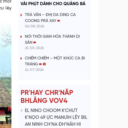
a
c’mor
VÀI PHÚT DÀNH CHO QUẢNG BÁ
zư lêy
y
TRÀ VÂN – ĐHỊ DA DING CA
COONG PRÁ XAY
V
06/08/2026
NƠI THỜI GIAN HÓA THÀNH DI
i
SẢN
25/05/2026
d
CHIÊM CHIÊM – MỘT KHÚC CA BI
e
TRÁNG
24/07/2026
o
PR'HAY CHR'NĂP
BHLÂNG VOV4
EL NINO CHOOM K’CHƯT
K’NỌO 49 ỰC MANƯIH LÊY BIL
AN NINH CH’NA ĐH’NĂH HI