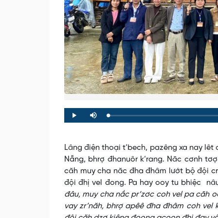
Loaded
:
Progress
:
Play
Mute
0%
0%
Lâng điện thoại t’bech, pazêng xa nay lêt 
Nẵng, bhrợ đhanuôr k’rang. Năc cơnh tơợp
căh muy cha năc đha đhâm lướt bộ đội crê
đội đhị vel đong. Pa hay ooy tu bhiệc nâ
đâu, muy cha nắc pr’zơc coh vel pa căh o
vay zr’năh, bhrợ apêê đha đhâm coh vel k’
đội căh dzợ kiêng đoọng acoon đhi đay vối