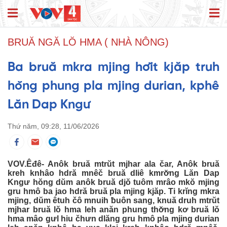
BRUĂ NGĂ LŎ HMA ( NHÀ NÔNG)
Ba bruă mkra mjing hơĭt kjăp truh
hŏng phung pla mjing durian, kphê
Lăn Dap Kngư
Thứ năm, 09:28, 11/06/2026
VOV.Êđê- Anôk bruă mtrŭt mjhar ala čar, Anôk bruă
kreh knhâo hdră mnêč bruă dliê kmrơ̆ng Lăn Dap
Kngư hŏng dŭm anôk bruă djŏ tuôm mrâo mkŏ mjing
gru hmô ba jao hdră bruă pla mjing kjăp. Ti krĭng mkra
mjing, dŭm êtuh čô mnuih ƀuôn sang, knuă druh mtrŭt
mjhar bruă lŏ hma leh anăn phung thơ̆ng kơ bruă lŏ
hma mâo gưl hiu čhưn dlăng gru hmô pla mjing durian