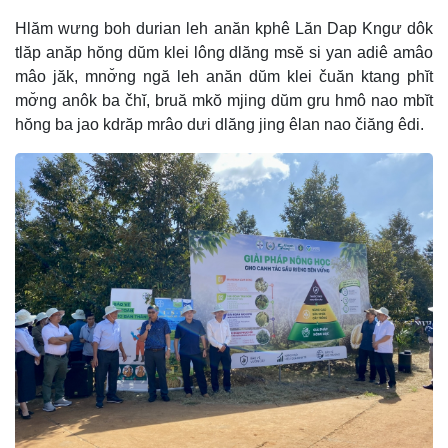
Hlăm wưng boh durian leh anăn kphê Lăn Dap Kngư dôk
tlăp anăp hŏng dŭm klei lông dlăng msĕ si yan adiê amâo
mâo jăk, mnơ̆ng ngă leh anăn dŭm klei čuăn ktang phĭt
mơ̆ng anôk ba čhĭ, bruă mkŏ mjing dŭm gru hmô nao mbĭt
hŏng ba jao kdrăp mrâo dưi dlăng jing êlan nao čiăng êdi.