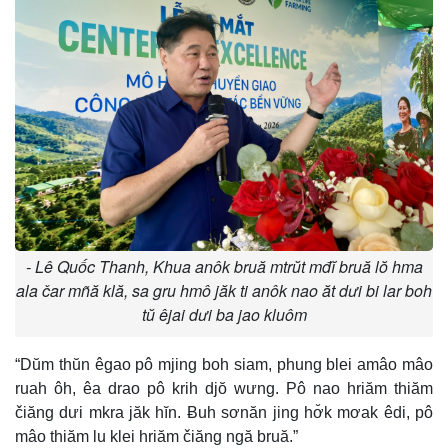
e
- Lê Quốc Thanh, Khua anôk bruă mtrŭt mđĭ bruă lŏ hma
ala čar mñă klă, sa gru hmô jăk ti anôk nao ăt dưi bi lar boh
tŭ êjai dưi ba jao kluôm
“Dŭm thŭn êgao pô mjing boh siam, phung blei amâo mâo
ruah ôh, êa drao pô krih djŏ wưng. Pô nao hriăm thiăm
čiăng dưi mkra jăk hĭn. Ƀuh sơnăn jing hơ̆k mơak êdi, pô
mâo thiăm lu klei hriăm čiăng ngă bruă.”