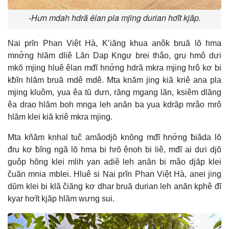
-Hưn mdah hdră êlan pla mjing durian hơĭt kjăp.
Nai prĭn Phan Việt Hà, K’iăng khua anôk bruă lŏ hma
mnơ̆ng hlăm dliê Lăn Dap Kngư brei thâo, gru hmô dưi
mkŏ mjing hluê êlan mđĭ hnơ̆ng hdră mkra mjing hrô kơ bi
kƀĭn hlăm bruă mdê mdê. Mta knăm jing kiă kriê ana pla
mjing kluôm, yua êa tŭ dưn, răng mgang lăn, ksiêm dlăng
êa drao hlăm boh mnga leh anăn ba yua kdrăp mrâo mrô
hlăm klei kiă kriê mkra mjing.
Mta kñăm knhal tuč amâodjŏ knŏng mđĭ hnơ̆ng ƀiăda lŏ
đru kơ ƀĭng ngă lŏ hma bi hrŏ ênoh bi liê, mđĭ ai dưi djŏ
guôp hŏng klei mlih yan adiê leh anăn bi mâo djăp klei
čuăn mnia mblei. Hluê si Nai prĭn Phan Việt Hà, anei jing
dŭm klei bi klă čiăng kơ dhar bruă durian leh anăn kphê đĭ
kyar hơĭt kjăp hlăm wưng sui.