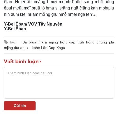
êlan. Hmei ăt hmăng hmưi mnuih ƀuôn sang mbĭt hŏng
êpul mtrŭt mđĭ bruă lŏ hma si srăng ngă čiăng kah mbha lu
hĭn dŭm klei hriăm mơ̆ng gru hmô hmei ngă leh”./.
Y-Ƀel Êban/ VOV Tây Nguyên
Y-Ƀel Êban
Tag:
Ba bruă mkra mjing hơĭt kjăp truh hŏng phung pla
mjing durian
kphê Lăn Dap Kngư
Viết bình luận