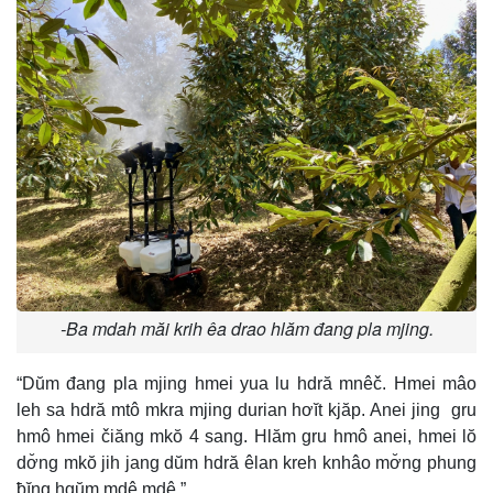
-Ba mdah măi krih êa drao hlăm đang pla mjing.
“Dŭm đang pla mjing hmei yua lu hdră mnêč. Hmei mâo
leh sa hdră mtô mkra mjing durian hơĭt kjăp. Anei jing gru
hmô hmei čiăng mkŏ 4 sang. Hlăm gru hmô anei, hmei lŏ
dơ̆ng mkŏ jih jang dŭm hdră êlan kreh knhâo mơ̆ng phung
ƀĭng hgŭm mdê mdê.”