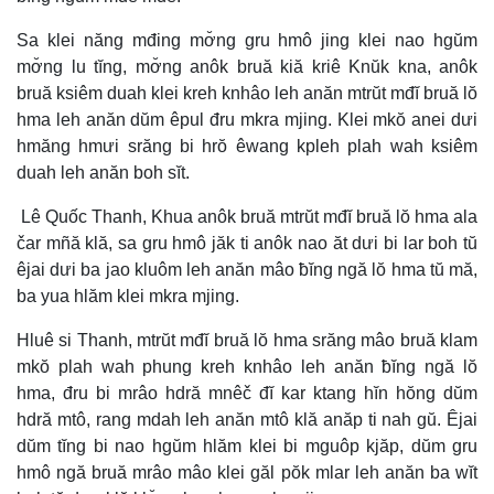
Sa klei năng mđing mơ̆ng gru hmô jing klei nao hgŭm
mơ̆ng lu tĭng, mơ̆ng anôk bruă kiă kriê Knŭk kna, anôk
bruă ksiêm duah klei kreh knhâo leh anăn mtrŭt mđĭ bruă lŏ
hma leh anăn dŭm êpul đru mkra mjing. Klei mkŏ anei dưi
hmăng hmưi srăng bi hrŏ êwang kpleh plah wah ksiêm
duah leh anăn boh sĭt.
Lê Quốc Thanh, Khua anôk bruă mtrŭt mđĭ bruă lŏ hma ala
čar mñă klă, sa gru hmô jăk ti anôk nao ăt dưi bi lar boh tŭ
êjai dưi ba jao kluôm leh anăn mâo ƀĭng ngă lŏ hma tŭ mă,
ba yua hlăm klei mkra mjing.
Hluê si Thanh, mtrŭt mđĭ bruă lŏ hma srăng mâo bruă klam
mkŏ plah wah phung kreh knhâo leh anăn ƀĭng ngă lŏ
hma, đru bi mrâo hdră mnêč đĭ kar ktang hĭn hŏng dŭm
hdră mtô, rang mdah leh anăn mtô klă anăp ti nah gŭ. Êjai
dŭm tĭng bi nao hgŭm hlăm klei bi mguôp kjăp, dŭm gru
hmô ngă bruă mrâo mâo klei găl pŏk mlar leh anăn ba wĭt