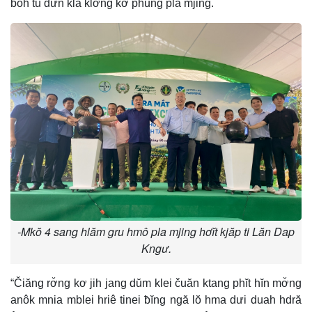
boh tŭ dưn klă klơ̆ng kơ phung pla mjing.
-Mkŏ 4 sang hlăm gru hmô pla mjing hơĭt kjăp ti Lăn Dap
Kngư.
“Čiăng rơ̆ng kơ jih jang dŭm klei čuăn ktang phĭt hĭn mơ̆ng
anôk mnia mblei hriê tinei ƀĭng ngă lŏ hma dưi duah hdră