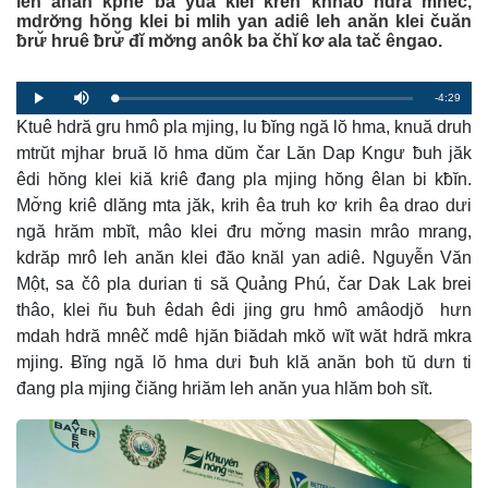
leh anăn kphê ba yua klei kreh knhâo hdră mnêč,
mdrơ̆ng hŏng klei bi mlih yan adiê leh anăn klei čuăn
ƀrư̆ hruê ƀrư̆ đĭ mơ̆ng anôk ba čhĭ kơ ala tač êngao.
R
-4:29
L
P
P
M
o
r
l
u
a
Ktuê hdră gru hmô pla mjing, lu ƀĭng ngă lŏ hma, knuă druh
o
a
t
e
d
g
y
e
e
r
mtrŭt mjhar bruă lŏ hma dŭm čar Lăn Dap Kngư ƀuh jăk
d
e
m
:
s
êdi hŏng klei kiă kriê đang pla mjing hŏng êlan bi kƀĭn.
0
s
%
:
a
0
Mơ̆ng kriê dlăng mta jăk, krih êa truh kơ krih êa drao dưi
%
ngă hrăm mbĭt, mâo klei đru mơ̆ng masin mrâo mrang,
i
kdrăp mrô leh anăn klei đăo knăl yan adiê. Nguyễn Văn
n
Một, sa čô pla durian ti să Quảng Phú, čar Dak Lak brei
i
thâo, klei ñu ƀuh êdah êdi jing gru hmô amâodjŏ hưn
n
mdah hdră mnêč mdê hjăn ƀiădah mkŏ wĭt wăt hdră mkra
mjing. Ƀĭng ngă lŏ hma dưi ƀuh klă anăn boh tŭ dưn ti
g
đang pla mjing čiăng hriăm leh anăn yua hlăm boh sĭt.
T
i
m